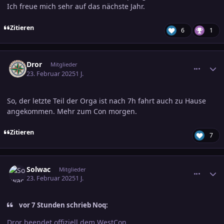
Ich freue mich sehr auf das nächste Jahr.
Zitieren
6
1
comment_3769357
Ersteller-Statistik
Dror
Mitglieder
23. Februar 2025
1 J.
So, der letzte Teil der Orga ist nach 7h fahrt auch zu Hause
angekommen. Mehr zum Con morgen.
Zitieren
7
comment_3769359
Ersteller-Statistik
Solwac
Mitglieder
23. Februar 2025
1 J.
vor 7 Stunden schrieb Noq:
Dror beendet offiziell dem WestCon.....