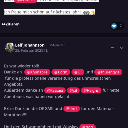
Ich freue mich schon auf nächstes Jahr !
Zitieren
7
comment_3769305
Ersteller-Statistik
Leif Johannson
Mitglieder
23. Februar 2025
1 J.
Es war wieder toll!
Danke an
und
@KhunapTe
@Tjorm
@jul
@shurengyla
für die professionelle Verarbeitung des unmoralischen
Angebots.
Außerdem danke an
für nette
@Kassaia
@jul
@Helgris
Abenteuer, was haben wir gelacht.
Extra Dank an die ORGA!!! und
für den Material-
@droll
Marathon!!!!
Und den Schwampfabend mit Whiskey
@Noq