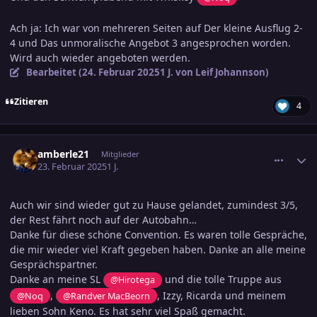
Ach ja: Ich war von mehreren Seiten auf Der kleine Ausflug 2-
4 und Das unmoralische Angebot 3 angesprochen worden.
Wird auch wieder angeboten werden.
Bearbeitet (
24. Februar 2025
1 J.
von Leif Johannson)
Zitieren
4
comment_3769309
Ersteller-Statistik
amberle21
Mitglieder
23. Februar 2025
1 J.
Auch wir sind wieder gut zu Hause gelandet, zumindest 3/5,
der Rest fährt noch auf der Autobahn…
Danke für diese schöne Convention. Es waren tolle Gespräche,
die mir wieder viel Kraft gegeben haben. Danke an alle meine
Gesprächspartner.
Danke an meine SL
und die tolle Truppe aus
@Hirotega
,
, Izzy, Ricarda und meinem
@Noq
@Randver MacBeorn
lieben Sohn Keno. Es hat sehr viel Spaß gemacht.