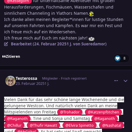
für unterhaltsame Abenteuer mit großen
@Kessegorn
Herausforderungen, Fischmäusen, Wasserschafen und
sinnlichem Channeling in Ylathors Namen.
Ich danke allen meinen Begleiter*innen für lustige Stunden
auf unseren Fahrten und Kämpfen. Es war mir ein Fest und
ich freue mich auf ein Wiedersehen.
Ich freue mich auf Euch im nächsten Jahr!
Bearbeitet (
24. Februar 2025
1 J.
von Sueredamor)
Zitieren
8
comment_3769282
Ersteller-Statistik
Testerossa
Mitglieder - Frisch registriert
23. Februar 2025
1 J.
Vielen Dank für das sehr schöne lange Wochenende und die
gelungene Westcon. Und natürlich vielen Dank an meine
Mitspielenden von Freitag
,
,
@Trohador
@Katzenpfötchen
, Tine und Sonja und Samstag
,
@Raganoth
@Raganoth
,
,
,
@Chillur
@Thufir Hawatt
@Elvira Spinetto
@Nashatal
und
. Es hat sehr viel Spaß gemacht.
@MrGöbel