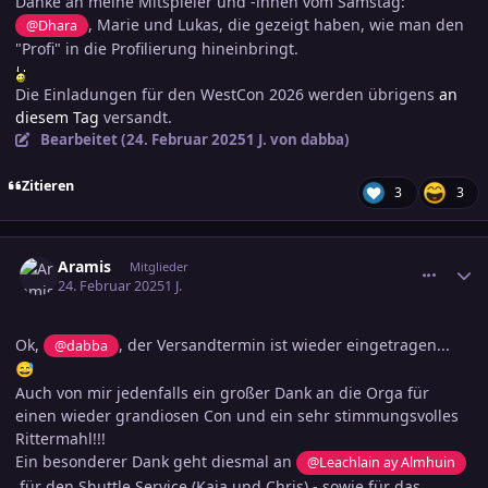
Danke an meine Mitspieler und -innen vom Samstag:
, Marie und Lukas, die gezeigt haben, wie man den
@Dhara
"Profi" in die Profilierung hineinbringt.
Die Einladungen für den WestCon 2026 werden übrigens
an
diesem Tag
versandt.
Bearbeitet (
24. Februar 2025
1 J.
von dabba)
Zitieren
3
3
comment_3769569
Ersteller-Statistik
Aramis
Mitglieder
24. Februar 2025
1 J.
Ok,
, der Versandtermin ist wieder eingetragen...
@dabba
😅
Auch von mir jedenfalls ein großer Dank an die Orga für
einen wieder grandiosen Con und ein sehr stimmungsvolles
Rittermahl!!!
Ein besonderer Dank geht diesmal an
@Leachlain ay Almhuin
für den Shuttle Service (Kaja und Chris) - sowie für das