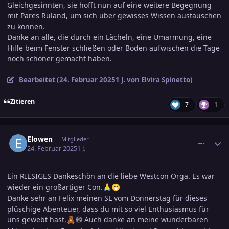
Gleichgesinnten, sie hofft nun auf eine weitere Begegnung
mit Pares Ruland, um sich über gewisses Wissen austauschen
zu können.
Danke an alle, die durch ein Lächeln, eine Umarmung, eine
Hilfe beim Fenster schließen oder Boden aufwischen die Tage
noch schöner gemacht haben.
Bearbeitet (
24. Februar 2025
1 J.
von Elvira Spinetto)
Zitieren
7
1
comment_3769663
Ersteller-Statistik
Elowen
Mitglieder
24. Februar 2025
1 J.
Ein RIESIGES Dankeschön an die liebe Westcon Orga. Es war
wieder ein großartiger Con.
🙏
😁
Danke sehr an Felix meinen SL vom Donnerstag für dieses
plüschige Abenteuer, dass du mit so viel Enthusiasmus für
uns gewebt hast.
🕸 Auch danke an meine wunderbaren
🧸