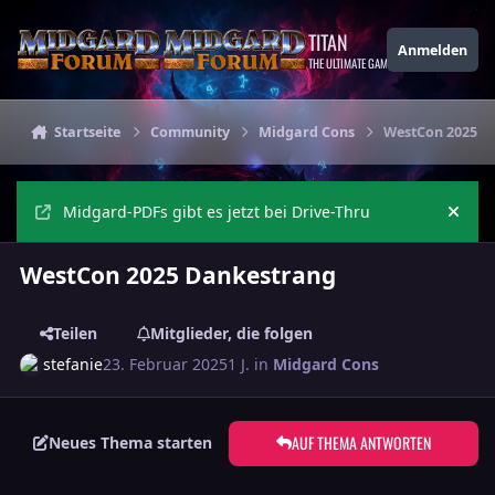
Zu Inhalt springen
TITAN
Anmelden
THE ULTIMATE GAMING THEME
Startseite
Community
Midgard Cons
WestCon 2025 D
Midgard-PDFs gibt es jetzt bei Drive-Thru
Ankü
WestCon 2025 Dankestrang
Teilen
Mitglieder, die folgen
stefanie
23. Februar 2025
1 J.
in
Midgard Cons
AUF THEMA ANTWORTEN
Neues Thema starten