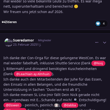
mal wieder so viele bekannte Leute zu treffen. Es war mega
nett, superunterhaltsam und bereichernd
🙂
Wir freuen uns jetzt schon auf 2026.
Zitieren
4
comment_3769273
Ersteller-Statistik
Sueredamor
Mitglieder
23. Februar 2025
1 J.
Ich danke der Con-Orga für diese gelungene WestCon. Es war
mal wieder fabelhaft, inklusive Shuttle-Service (Dank
@Noq
), Rittermahl und dringend benötigten Kuscheleinheiten
(Dank
).
@Leachlain ay Almhuin
Ich danke auch den Mitarbeitenden der Juhe für das Essen,
den Einsatz in allen Belangen, und die freundliche
Unterstützung in Sachen "Duschen erst ab 8").
Ich danke meinen SL Lina (mir fällt Dein Nick gerade nicht
ein...irgendwas mit E...Schande auf mich!
Entschuldigung!
- peinlich, peinlich.
),
und
@Elowen
@dabba