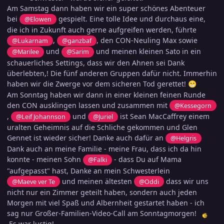
Am Samstag dann haben wir ein super schönes Abenteuer
bei
gespielt. Eine tolle Idee und durchaus eine,
@Elowen
die ich in Zukunft auch gerne aufgreifen werden, führte
,
, den CON-Neuling Max sowie
@Lukarnam
@ganzbaf
und
und meinen kleinen Sato in ein
@Marilee
@Sarim
schauerliches Settings, dass wir den Ahnen sei Dank
überlebten,! Die fünf anderen Gruppen dafür nicht. Immerhin
haben wir die Zwerge vor dem sicheren Tod gerettet!
😁
Am Sonntag haben wir dann in einer kleinen feinen Runde
den CON ausklingen lassen und zusammen mit
@Kessegorn
,
und
ist Sean MacCaffrey einem
@Leif Johannson
@Juriel
uralten Geheimnis auf die Schliche gekommen und Glen
Gennet ist wieder sicher! Danke auch dafür an
@Helgris
Dank auch an meine Familie - meine Frau, dass ich da hin
konnte - meinen Sohn
- dass Du auf Mama
@Falki
"aufgepasst" hast, Danke an mein Schwesterlein
und meinen ältesten
dass wir uns
@Maeve ver Te
@Oddi
nicht nur ein Zimmer geteilt haben, sondern auch jeden
Morgen mit viel Spaß und Albernheit gestartet haben - ich
sag nur Großer-Familien-Video-Call am Sonntagmorgen!
Es war lustig!