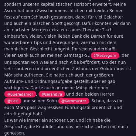
sondern unseren kapitalistischen Horizont erweitert. Meine
Asrun hat beim Zwischenmenschlichen mit beiden Beinen
fest auf dem Schlauch gestanden, dabei für viel Gelächter
und auch ein bisschen Spott gesorgt. Dafür konnten wir dann
am nächsten Morgen extra ein Ladies-Therapie-Tisch
einberufen. Vielen, vielen lieben Dank die Damen für eure
wunderbaren Tips und Anregungen, wie man mit dem
männlichen Geschlecht umgeht. Ihr seid wunderbar!!!
Vielen Dank auch an meinen Samstags-SL
, der
@Kessegorn
uns spontan von Waeland nach Alba befördert. Ob des nun
sehr sauberen und ordentlichen Zustands der Goldbringer ist
Mór sehr zufrieden. Sie hätte sich auch der größeren
Aufräum- und Ordnungsaufgabe gestellt, aber es gab
wichtigeres. Danke auch an meine Mitspielerinnen
,
und den beiden Herren
@Sueredamor
@sarandira
und seinen Sohn
. Schön, dass ihr
@Hasi
@Karomuster
euch Mórs passiv-agressiven Führungsstil ordentlich und
adrett gefügt habt.
Es war wie immer ein schöner Con und ich habe die
Gespräche, die Knuddler und das herzliche Lachen mit euch
genossen.