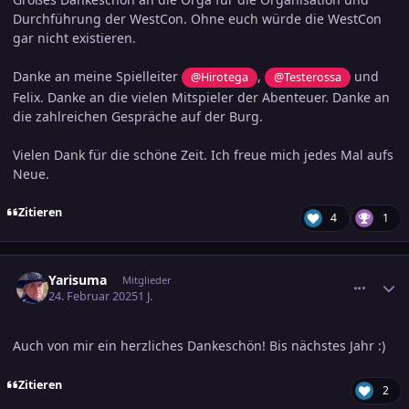
Durchführung der WestCon. Ohne euch würde die WestCon
gar nicht existieren.
Danke an meine Spielleiter
,
und
@Hirotega
@Testerossa
Felix. Danke an die vielen Mitspieler der Abenteuer. Danke an
die zahlreichen Gespräche auf der Burg.
Vielen Dank für die schöne Zeit. Ich freue mich jedes Mal aufs
Neue.
Zitieren
4
1
comment_3769751
Ersteller-Statistik
Yarisuma
Mitglieder
24. Februar 2025
1 J.
Auch von mir ein herzliches Dankeschön! Bis nächstes Jahr
:)
Zitieren
2