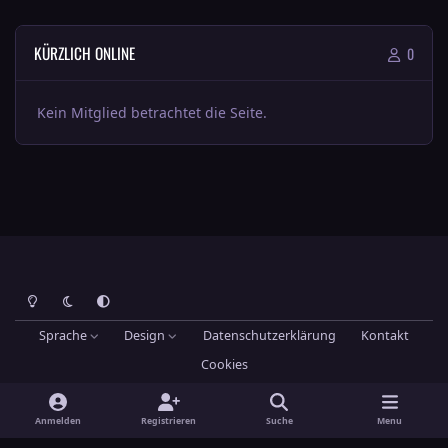
KÜRZLICH ONLINE
0
Kein Mitglied betrachtet die Seite.
Heller Modus
Dunkler Modus
Systemeinstellung
Sprache
Design
Datenschutzerklärung
Kontakt
Cookies
Theme
by
IPSFocus
Hans-Joachim Maier
Powered by
Invision Community
Anmelden
Registrieren
Suche
Menu