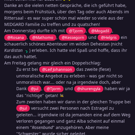
Danke an die vielen netten Gespräche, die ich geführt habe,
morgens beim Frühstück, über den Tag oder auch Abends im
Rittersaal - es war super schön mal wieder so viele aus der
MIDGARD Familie zu treffen und zu quatschen!
Am Donnerstag durfte ich mit
,
,
@Tjorm
@Mogadil
,
,
und
ein
@Rosana
@Mathomo
@Kessegorn
@Helgris
schauerlich schönes Abenteuer im wilden Dehestan (nicht
Kurdistan
) erleben. Ich hatte viel Spaß und hoffe, dass ihr
das auch hattet.
Am Freitag gelang mir gleich ein Doppelschlag:
Zu erst bei
das zweite (fiese)
@Leif Johannson
unmoralische Angebot zu erleben - was gar nicht so
unmoralisch war.... oder na ja irgendwie doch, aber
Dank
,
und
haben wir ja
@jul
@Tjorm
@shurengyla
das "richtige" getan!
Zum zweiten haben wir dann in der gleichen Truppe bei
versucht zwei Personen nach Estragel zu
@jul
geleiten... irgendwie ist da jemanden eine auf dem Weg
verloren gegangen und ganz Alba scheint auf einmal
einem "
Rosenbund
" anzugehören. Aber meine
"Schwester" wurde sicher geleitet.