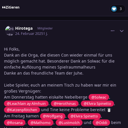
Zitieren
3
comment_3769728
Ersteller-Statistik
Hirotega
Mitglieder
24. Februar 2025
1 J.
Hi Folks,
Dank an die Orga, die diesen Con wieder einmal für uns
möglich gemacht hat. Besonderer Dank an Solwac für die
einfache Auflösung meines Spielraummalheurs
Danke an das freundliche Team der Juhe.
Liebe Spieler, euch an meinem Tisch zu haben war mir ein
großes Vergnügen:
Am Donnerstag hatten eiskalte Nebelberge
,
@Solwac
,
,
,
@Leachlain ay Almhuin
@Herothinas
@Elvira Spinetto
und Tine keine Probleme bereitet
@Katzenpfötchen
☃️
Am Freitag kamen
,
,
@Wolfgang
@Elvira Spinetto
,
,
und
beim
@Rosana
@Mathomo
@Lustmolch
@Oddi