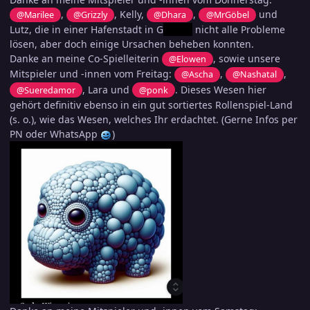
,
, Kelly,
,
und
@Marilee
@Grizzly
@Dhara
@MrGöbel
Lutz, die in einer Hafenstadt in G
xxxxxx
nicht alle Probleme
lösen, aber doch einige Ursachen beheben konnten.
Danke an meine Co-Spielleiterin
, sowie unsere
@Elowen
Mitspieler und -innen vom Freitag:
,
,
@Ascha
@Nashatal
, Lara und
.
Dieses Wesen hier
@Sueredamor
@ponk
gehört definitiv ebenso in ein gut sortiertes Rollenspiel-Land
(s. o.), wie das Wesen, welches Ihr erdachtet. (Gerne Infos per
PN oder WhatsApp
)