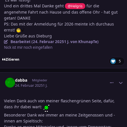
Und ein drittes Mal Danke geht
für die
@Helgris
angenehme Fahrt nach Hause und das offene Ohr - hat gut
getan! DANKE
PS: Das mit der Anmeldung für 2026 meinte ich durchaus
ernst!
Liebe Grüße aus Dieburg
Bearbeitet (
24. Februar 2025
1 J.
von KhunapTe)
Nick ist mir noch eingefallen
Zitieren
5
comment_3769481
Ersteller-Statistik
dabba
Mitglieder
24. Februar 2025
1 J.
Vielen Dank auch von meiner flaschengrünen Seite, dafür,
dass ihr dabei wart:
Besonderer Dank wie immer an meine Zeitgenossen und -
innen am Spieltisch:
Danke an meine Mitspieler und -innen vom Donnerstag: