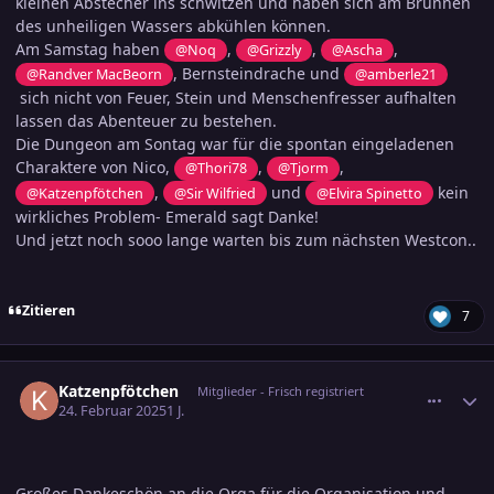
kleinen Abstecher ins schwitzen und haben sich am Brunnen
des unheiligen Wassers abkühlen können.
Am Samstag haben
,
,
,
@Noq
@Grizzly
@Ascha
, Bernsteindrache und
@Randver MacBeorn
@amberle21
sich nicht von Feuer, Stein und Menschenfresser aufhalten
lassen das Abenteuer zu bestehen.
Die Dungeon am Sontag war für die spontan eingeladenen
Charaktere von Nico,
,
,
@Thori78
@Tjorm
,
und
kein
@Katzenpfötchen
@Sir Wilfried
@Elvira Spinetto
wirkliches Problem- Emerald sagt Danke!
Und jetzt noch sooo lange warten bis zum nächsten Westcon..
Zitieren
7
comment_3769730
Ersteller-Statistik
Katzenpfötchen
Mitglieder - Frisch registriert
24. Februar 2025
1 J.
Großes Dankeschön an die Orga für die Organisation und