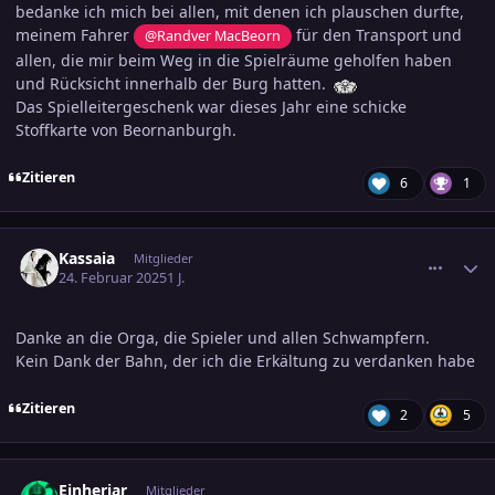
bedanke ich mich bei allen, mit denen ich plauschen durfte,
meinem Fahrer
für den Transport und
@Randver MacBeorn
allen, die mir beim Weg in die Spielräume geholfen haben
und Rücksicht innerhalb der Burg hatten.
Das Spielleitergeschenk war dieses Jahr eine schicke
Stoffkarte von Beornanburgh.
Zitieren
6
1
comment_3769412
Ersteller-Statistik
Kassaia
Mitglieder
24. Februar 2025
1 J.
Danke an die Orga, die Spieler und allen Schwampfern.
Kein Dank der Bahn, der ich die Erkältung zu verdanken habe
Zitieren
2
5
comment_3769439
Ersteller-Statistik
Einherjar
Mitglieder