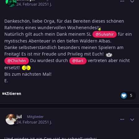
24. Februar 2025
1 J.
Dankeschön, liebe Orga, für das Bereiten dieses schönen
Rahmens eines wundervollen Wochenendes!
Natürlich gilt auch mein Dank meinem SL
für ein
@Sulvahir
mystisches Abenteuer in den tiefen Wäldern Albas.
Danke selbstverständlich besonders meinen Spielern am
Freitag! Es ist mir Freude und Privileg mit Euch!
Du wurdest durch
vertreten aber nicht
@Chichén
@Bart
ersetzt!
Bis zum nächsten Mal!
E.
Zitieren
5
comment_3769449
Ersteller-Statistik
jul
Mitglieder
24. Februar 2025
1 J.
Und wieder ist ein Con viel zu schnell vorbei.