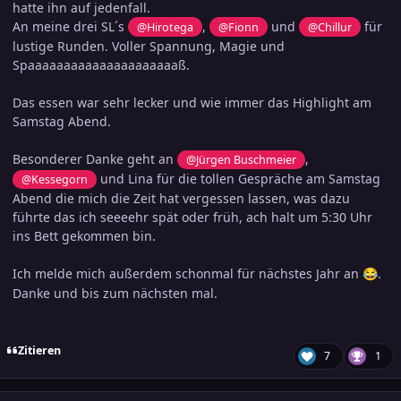
hatte ihn auf jedenfall.
An meine drei SL´s
,
und
für
@Hirotega
@Fionn
@Chillur
lustige Runden. Voller Spannung, Magie und
Spaaaaaaaaaaaaaaaaaaaaaß.
Das essen war sehr lecker und wie immer das Highlight am
Samstag Abend.
Besonderer Danke geht an
,
@Jürgen Buschmeier
und Lina für die tollen Gespräche am Samstag
@Kessegorn
Abend die mich die Zeit hat vergessen lassen, was dazu
führte das ich seeeehr spät oder früh, ach halt um 5:30 Uhr
ins Bett gekommen bin
.
Ich melde mich außerdem schonmal für nächstes Jahr an
.
😂
Danke und bis zum nächsten mal.
Zitieren
7
1
comment_3769261
Ersteller-Statistik