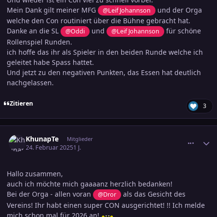
Mein Dank gilt meiner MFG
und der Orga
@Leif Johannson
welche den Con routiniert über die Bühne gebracht hat.
Danke an die SL
und
für schöne
@Oddi
@Leif Johannson
Rollenspiel Runden.
ich hoffe das ihr als Spieler in den beiden Runde welche ich
geleitet habe Spass hattet.
Und jetzt zu den negativen Punkten, das Essen hat deutlich
nachgelassen.
Zitieren
3
comment_3769461
Ersteller-Statistik
KhunapTe
Mitglieder
24. Februar 2025
1 J.
Hallo zusammen,
auch ich möchte mich gaaaanz herzlich bedanken!
Bei der Orga - allen voran
als das Gesicht des
@Dror
Vereins! Ihr habt einen super CON ausgerichtet! !! Ich melde
mich schon mal für 2026 an!