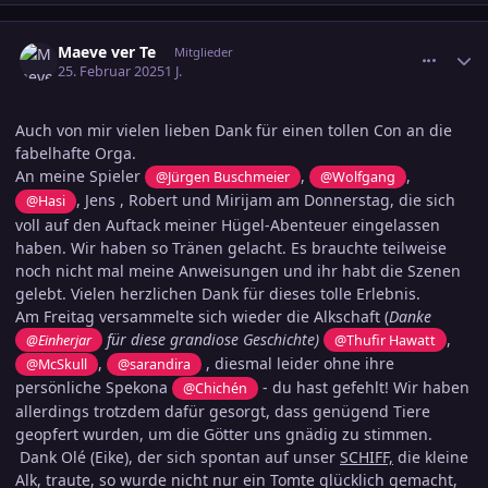
comment_3770021
Ersteller-Statistik
Maeve ver Te
Mitglieder
25. Februar 2025
1 J.
Auch von mir vielen lieben Dank für einen tollen Con an die
fabelhafte Orga.
An meine Spieler
,
,
@Jürgen Buschmeier
@Wolfgang
, Jens , Robert und Mirijam am Donnerstag, die sich
@Hasi
voll auf den Auftack meiner Hügel-Abenteuer eingelassen
haben. Wir haben so Tränen gelacht. Es brauchte teilweise
noch nicht mal meine Anweisungen und ihr habt die Szenen
gelebt. Vielen herzlichen Dank für dieses tolle Erlebnis.
Am Freitag versammelte sich wieder die Alkschaft (
Danke
für diese grandiose Geschichte)
,
@Einherjar
@Thufir Hawatt
,
, diesmal leider ohne ihre
@McSkull
@sarandira
persönliche Spekona
- du hast gefehlt! Wir haben
@Chichén
allerdings trotzdem dafür gesorgt, dass genügend Tiere
geopfert wurden, um die Götter uns gnädig zu stimmen.
Dank Olé (Eike), der sich spontan auf unser
SCHIFF,
die kleine
Alk, traute, so wurde nicht nur ein Tomte glücklich gemacht,