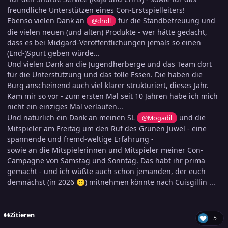
freundliche Unterstützen eines Con-Erstspielleiters!
Ebenso vielen Dank an
für die Standbetreuung und
@droll
die vielen neuen (und alten) Produkte - wer hätte gedacht,
dass es bei Midgard-Veröffentlichungen jemals so einen
(End-)Spurt geben würde...
Und vielen Dank an die Jugendherberge und das Team dort
für die Unterstützung und das tolle Essen. Die haben die
Burg anscheinend auch viel klarer strukturiert, dieses Jahr.
Kam mir so vor - zum ersten Mal seit 10 Jahren habe ich mich
nicht ein einziges Mal verlaufen...
Und natürlich ein Dank an meinen SL
und die
@Mogadil
Mitspieler am Freitag um den Ruf des Grünen Juwel - eine
spannende und fremd-weltige Erfahrung -
sowie an die Mitspielerinnen und Mitspieler meiner Con-
Campagne von Samstag und Sonntag. Das habt ihr prima
gemacht - und ich wüßte auch schon jemanden, der euch
demnächst (in 2026
) mitnehmen könnte nach Cuisgillin ...
🙂
Zitieren
5