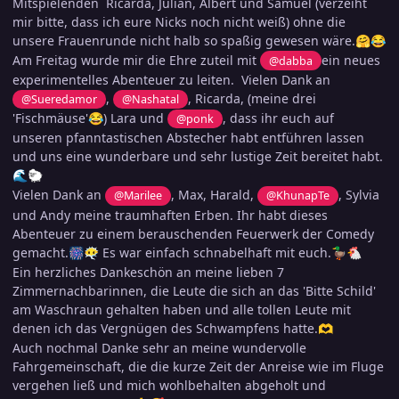
Mitspielenden Ricarda, Julian, Albert und Samuel (verzeiht
mir bitte, dass ich eure Nicks noch nicht weiß) ohne die
unsere Frauenrunde nicht halb so spaßig gewesen wäre.
🤗
😂
Am Freitag wurde mir die Ehre zuteil mit
ein neues
@dabba
experimentelles Abenteuer zu leiten. Vielen Dank an
,
, Ricarda, (meine drei
@Sueredamor
@Nashatal
'Fischmäuse'
) Lara und
, dass ihr euch auf
😂
@ponk
unseren pfanntastischen Abstecher habt entführen lassen
und uns eine wunderbare und sehr lustige Zeit bereitet habt.
🌊
🐑
Vielen Dank an
, Max, Harald,
, Sylvia
@Marilee
@KhunapTe
und Andy meine traumhaften Erben. Ihr habt dieses
Abenteuer zu einem berauschenden Feuerwerk der Comedy
gemacht.
Es war einfach schnabelhaft mit euch.
🎆
😶‍🌫️
🦆
🐔
Ein herzliches Dankeschön an meine lieben 7
Zimmernachbarinnen, die Leute die sich an das 'Bitte Schild'
am Waschraun gehalten haben und alle tollen Leute mit
denen ich das Vergnügen des Schwampfens hatte.
🫶
Auch nochmal Danke sehr an meine wundervolle
Fahrgemeinschaft, die die kurze Zeit der Anreise wie im Fluge
vergehen ließ und mich wohlbehalten abgeholt und