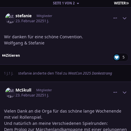
L
SEITE 1 VON 2
WEITER
comment_3769179
Ersteller-Statistik
stefanie
Mitglieder
23. Februar 2025
1 J.
Wir danken für eine schöne Convention.
Wolfgang & Stefanie
Zitieren
5
1 J.
1 J.
stefanie
änderte den Titel zu
WestCon 2025 Dankestrang
comment_3769246
Ersteller-Statistik
McSkull
Mitglieder
23. Februar 2025
1 J.
Vielen Dank an die Orga für das schöne lange Wochenende
mit viel Rollenspiel.
Und natürlich an meine Verschiedenen Spielrunden:
Dem Prolog zur Märchenlandkampagne mit einer gelungenen