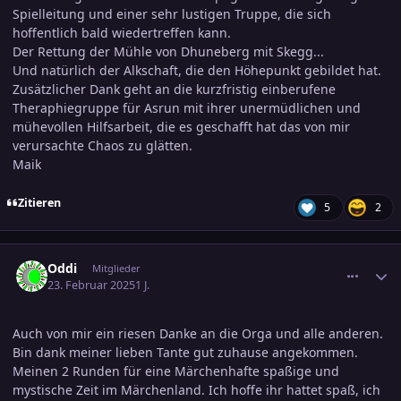
Spielleitung und einer sehr lustigen Truppe, die sich
hoffentlich bald wiedertreffen kann.
Der Rettung der Mühle von Dhuneberg mit Skegg...
Und natürlich der Alkschaft, die den Höhepunkt gebildet hat.
Zusätzlicher Dank geht an die kurzfristig einberufene
Theraphiegruppe für Asrun mit ihrer unermüdlichen und
mühevollen Hilfsarbeit, die es geschafft hat das von mir
verursachte Chaos zu glätten.
Maik
Zitieren
5
2
comment_3769247
Ersteller-Statistik
Oddi
Mitglieder
23. Februar 2025
1 J.
Auch von mir ein riesen Danke an die Orga und alle anderen.
Bin dank meiner lieben Tante gut zuhause angekommen.
Meinen 2 Runden für eine Märchenhafte spaßige und
mystische Zeit im Märchenland. Ich hoffe ihr hattet spaß, ich