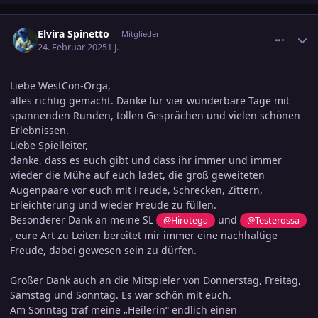
comment_3769590
Ersteller-Statistik
Elvira Spinetto
Mitglieder
24. Februar 2025
1 J.
Liebe WestCon-Orga,
alles richtig gemacht. Danke für vier wunderbare Tage mit
spannenden Runden, tollen Gesprächen und vielen schönen
Erlebnissen.
Liebe Spielleiter,
danke, dass es euch gibt und dass ihr immer und immer
wieder die Mühe auf euch ladet, die groß geweiteten
Augenpaare vor euch mit Freude, Schrecken, Zittern,
Erleichterung und wieder Freude zu füllen.
Besonderer Dank an meine SL
und
@Hirotega
@Testerossa
, eure Art zu Leiten bereitet mir immer eine nachhaltige
Freude, dabei gewesen sein zu dürfen.
Großer Dank auch an die Mitspieler von Donnerstag, Freitag,
Samstag und Sonntag. Es war schön mit euch.
Am Sonntag traf meine „Heilerin“ endlich einen