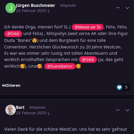
Jürgen Buschmeier
Mitglieder
23. Februar 2025
1 J.
Ich danke Orga, meinen fünf SL (
, Felix, Felix,
@Maeve ver Te
und Felix) , Mitspielys (weit vorne AK oder ihre Figur
@Oddi
Duda "Bones"
) und dem Burgteam für eine tolle
😍
Convention. Herzlichen Glückwunsch zu 20 Jahre Westcon.
Es war wie immer sehr lustig mit tollen Abenteuern und
wirklich ernsthaften Gesprächen mit
(ja, das geht
@Oddi
wirklich
), Lina
,
🥰
🥰
@Sueredamor
🥰
Zitieren
5
comment_3769264
Ersteller-Statistik
Bart
Mitglieder
23. Februar 2025
1 J.
Vielen Dank für die schöne WestCon. Uns hat es sehr gefreut