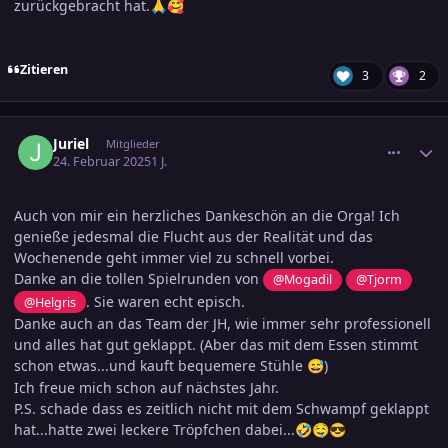
zurückgebracht hat.
🙏
🥰
Zitieren
3
2
comment_3769726
Ersteller-Statistik
Juriel
Mitglieder
24. Februar 2025
1 J.
Auch von mir ein herzliches Dankeschön an die Orga! Ich
genieße jedesmal die Flucht aus der Realität und das
Wochenende geht immer viel zu schnell vorbei.
Danke an die tollen Spielrunden von
@Mogadil
@Tjorm
. Sie waren echt episch.
@Helgris
Danke auch an das Team der JH, wie immer sehr professionell
und alles hat gut geklappt. (Aber das mit dem Essen stimmt
schon etwas...und kauft bequemere Stühle
)
😅
Ich freue mich schon auf nächstes Jahr.
P.S. schade dass es zeitlich nicht mit dem Schwampf geklappt
hat...hatte zwei leckere Tröpfchen dabei...
🤣
🤤
😎