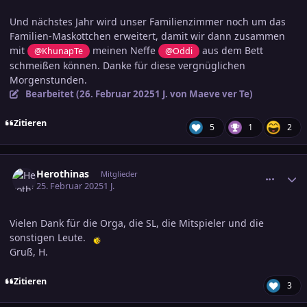
Und nächstes Jahr wird unser Familienzimmer noch um das
Familien-Maskottchen erweitert, damit wir dann zusammen
mit
meinen Neffe
aus dem Bett
@KhunapTe
@Oddi
schmeißen können. Danke für diese vergnüglichen
Morgenstunden.
Bearbeitet (
26. Februar 2025
1 J.
von Maeve ver Te)
Zitieren
5
1
2
comment_3770028
Ersteller-Statistik
Herothinas
Mitglieder
25. Februar 2025
1 J.
Vielen Dank für die Orga, die SL, die Mitspieler und die
sonstigen Leute.
Gruß, H.
Zitieren
3