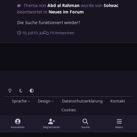
Thema von
Abd al Rahman
wurde von
Solwac
beantwortet in
Neues im Forum
Die Suche funktioniert wieder?
10. Juli
10. Jul
19 Antworten
Heller Modus
Dunkler Modus
Systemeinstellung
Sprache
Design
Datenschutzerklärung
Kontakt
Cookies
Theme
by
IPSFocus
Hans-Joachim Maier
Powered by
Invision Community
Anmelden
Registrieren
Suche
Menu