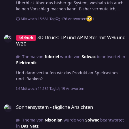
Überblick über das bisherige System, weshalb ich auch
keinen Vorschlag machen kann. Bisher vermute ich,
dass der Wurf mit einem W8 nur die Fälle 1-6, 7 und
Mittwoch 15:58
1 Tag
176 Antworten
1
Reroll nutzt. Da ist die Überlegung, nach einer Lösung
mit Verzicht auf den (bei Midgard) unüblichen W8
3D Druck: LP und AP Meter mit W% und W20
natürlich sinnvoll.
3D Druck: LP und AP Meter mit W% und
3d druck
W20
Thema von
fidoriel
wurde von
Solwac
beantwortet in
Elektronik
Und dann verkaufen wir das Produkt an Spielcasinos
und -Banken?
Mittwoch 11:13
1 Tag
19 Antworten
Sonnensystem - tägliche Ansichten
Sonnensystem - tägliche Ansichten
Thema von
Nixonian
wurde von
Solwac
beantwortet
in
Das Netz