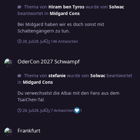
Thema von
Hiram ben Tyros
wurde von
Solwac
beantwortet in
Midgard Cons
Bei Midgard haben wir es doch sonst mit
Schattengängern zu tun.
28. Juli
28. Jul
146 Antworten
OderCon 2027 Schwampf
OderCon 2027 Schwampf
Thema von
stefanie
wurde von
Solwac
beantwortet
in
Midgard Cons
Du verwechselst die Albai mit den Fans aus dem
TsaiChen-Tal.
28. Juli
28. Jul
7 Antworten
1
Frankfurt
Frankfurt