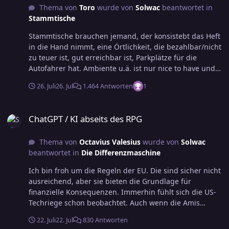
Thema von
Toro
wurde von
Solwac
beantwortet in
Stammtische
Stammtische brauchen jemand, der konsistebt das Heft
in die Hand nimmt, eine Örtlichkeit, die bezahlbar/nicht
zu teuer ist, gut erreichbar ist, Parkplätze für die
Autofahrer hat. Ambiente u.ä. ist nur nice to have und
die erste Örtlichkeit wird höchstwahrscheinlich nicht
26. Juli
26. Jul
1.464 Antworten
1
die letzte sein. In Köln habe ich eine Zeitlang
Erfahrungen gesammelt und bei meinen Besuchen in
ChatGPT / KI abseits des RPG
Essen, Hamburg und Speyer gibt und gab es ähnliche
ChatGPT / KI abseits des RPG
Erfahrungen. In Frankfurt gab es einige Jahre den
Bunten Hund, das Potenzial ist definitiv da. Viel Glück!
Thema von
Octavius Valesius
wurde von
Solwac
beantwortet in
Die Differenzmaschine
Ich bin froh um die Regeln der EU. Die sind sicher nicht
ausreichend, aber sie bieten die Grundlage für
finanzielle Konsequenzen. Immerhin fühlt sich die US-
Techriege schon beobachtet. Auch wenn die Amis
motzen, ich sehe hier ein riesiges Plus für die EU.
22. Juli
22. Jul
830 Antworten