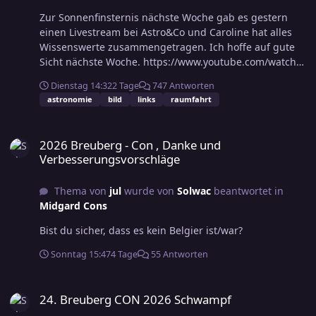
Zur Sonnenfinsternis nächste Woche gab es gestern
einen Livestream bei Astro&Co und Caroline hat alles
Wissenswerte zusammengetragen. Ich hoffe auf gute
Sicht nächste Woche. https://www.youtube.com/watch?
v=73Bc-SUQAls
Dienstag 14:32
2 Tage
747 Antworten
astronomie
bild
links
raumfahrt
2026 Breuberg - Con , Danke und Verbesserungsvorschläge
2026 Breuberg - Con , Danke und
Verbesserungsvorschläge
Thema von
jul
wurde von
Solwac
beantwortet in
Midgard Cons
Bist du sicher, dass es kein Belgier ist/war?
Sonntag 15:47
4 Tage
55 Antworten
24. Breuberg CON 2026 Schwampf
24. Breuberg CON 2026 Schwampf