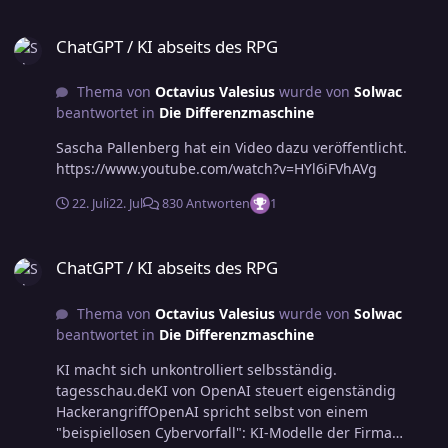
ChatGPT / KI abseits des RPG
ChatGPT / KI abseits des RPG
Thema von
Octavius Valesius
wurde von
Solwac
beantwortet in
Die Differenzmaschine
Sascha Pallenberg hat ein Video dazu veröffentlicht.
https://www.youtube.com/watch?v=HYl6iFVhAVg
22. Juli
22. Jul
830 Antworten
1
ChatGPT / KI abseits des RPG
ChatGPT / KI abseits des RPG
Thema von
Octavius Valesius
wurde von
Solwac
beantwortet in
Die Differenzmaschine
KI macht sich unkontrolliert selbsständig.
tagesschau.deKI von OpenAI steuert eigenständig
HackerangriffOpenAI spricht selbst von einem
"beispiellosen Cybervorfall": KI-Modelle der Firma