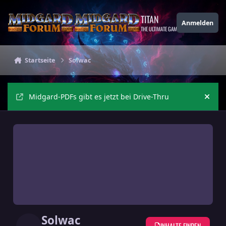
Zu Inhalt springen
TITAN
Anmelden
THE ULTIMATE GAMING THEME
Startseite
Solwac
Midgard-PDFs gibt es jetzt bei Drive-Thru
Ankü
Solwac
INHALTE FINDEN