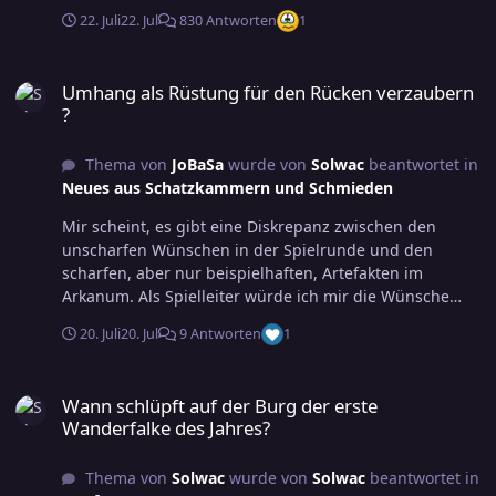
brachen eigenständig aus einer Testumgebung aus,
22. Juli
22. Jul
830 Antworten
1
verschafften sich Zugang zum offenen Internet - und
hackten ein exte
Umhang als Rüstung für den Rücken verzaubern ?
Umhang als Rüstung für den Rücken verzaubern
?
Thema von
JoBaSa
wurde von
Solwac
beantwortet in
Neues aus Schatzkammern und Schmieden
Mir scheint, es gibt eine Diskrepanz zwischen den
unscharfen Wünschen in der Spielrunde und den
scharfen, aber nur beispielhaften, Artefakten im
Arkanum. Als Spielleiter würde ich mir die Wünsche
noch einmal genau beschreiben lassen. Dann würde ich
20. Juli
20. Jul
9 Antworten
1
mir ein entsprechendes Artefakt überlegen. Als Basis
könnte die Salbe der Panzerhaut dienen, die auf einen
Wann schlüpft auf der Burg der erste Wanderfalke des Jahres?
Umhang geschmiert und dann aktiviert wird.
Wann schlüpft auf der Burg der erste
Wanderfalke des Jahres?
Thema von
Solwac
wurde von
Solwac
beantwortet in