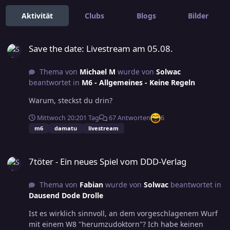
Aktivität
Clubs
Blogs
Bilder
Save the date: Livestream am 05.08.
Save the date: Livestream am 05.08.
Thema von
Michael M
wurde von
Solwac
beantwortet in
M6 - Allgemeines - Keine Regeln
Warum, steckst du drin?
Mittwoch 20:20
1 Tag
67 Antworten
6
m6
damatu
livestream
7töter - Ein neues Spiel vom DDD-Verlag
7töter - Ein neues Spiel vom DDD-Verlag
Thema von
Fabian
wurde von
Solwac
beantwortet in
Dausend Dode Drolle
Ist es wirklich sinnvoll, an dem vorgeschlagenem Wurf
mit einem W8 "herumzudoktorn"? Ich habe keinen