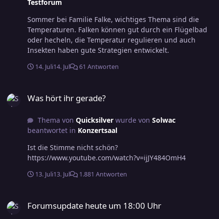
Testforum
Sommer bei Familie Falke, wichtiges Thema sind die
Temperaturen. Falken können gut durch ein Flügelbad
oder hecheln, die Temperatur regulieren und auch
Insekten haben gute Strategien entwickelt.
14. Juli
14. Jul
61 Antworten
Was hört ihr gerade?
Was hört ihr gerade?
Thema von
Quicksilver
wurde von
Solwac
beantwortet in
Konzertsaal
Ist die Stimme nicht schön?
https://www.youtube.com/watch?v=ijJY484OmH4
13. Juli
13. Jul
1.881 Antworten
Forumsupdate heute um 18:00 Uhr
Forumsupdate heute um 18:00 Uhr