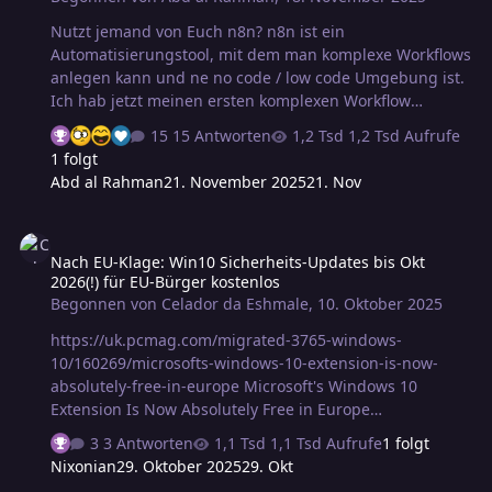
Nutzt jemand von Euch n8n? n8n ist ein
Automatisierungstool, mit dem man komplexe Workflows
anlegen kann und ne no code / low code Umgebung ist.
Ich hab jetzt meinen ersten komplexen Workflow
gebaut: Immer, wenn sich jemand zum Forumscon
15 Antworten
1,2 Tsd Aufrufe
anmeldet, hol ich mir automatisch die Daten und
1 folgt
schreib sie in ein Arbeitsblatt (das muss in der Cloud
Abd al Rahman
21. November 2025
21. Nov
liegen). Dann sucht sich n8n die Benutzerdaten raus
(Beitragszahl, Avatar etc.) und schreibt sie in das
Nach EU-Klage: Win10 Sicherheits-Updates bis Okt 2026(!) für EU-
Arbeitsblatt. Für alle, die keinen Avatar oder
Nach EU-Klage: Win10 Sicherheits-Updates bis Okt
Forumsaccount haben, wird das Ganze nach ChatGPT
2026(!) für EU-Bürger kostenlos
geschickt, um einen Avatar zu erzeugen. Der erzeugte
Begonnen von
Celador da Eshmale
,
10. Oktober 2025
Avatar wird auf meinen Server hochgeladen. Alle Daten
(Avatar, Beitragszahlen etc.) we…
https://uk.pcmag.com/migrated-3765-windows-
10/160269/microsofts-windows-10-extension-is-now-
absolutely-free-in-europe Microsoft's Windows 10
Extension Is Now Absolutely Free in Europe
https://pirg.org/articles/why-the-end-of-support-for-
3 Antworten
1,1 Tsd Aufrufe
1 folgt
windows-10-is-uniquely-troubling/
Nixonian
29. Oktober 2025
29. Okt