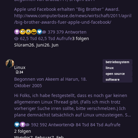
Pegasus - IMAP, insbesondere Übernahme aus dem
Verzeichnis "gesendete Mails" unter Anwendung der
Apple und Facebook erhalten "Big Brother" Award.
Mail-Filter-Regeln - m…
http://www.computerbase.de/news/wirtschaft/2011/april
/big-brother-awards-fuer-apple-und-facebook/
379 Antworten
62,5 Tsd Aufrufe
3 folgen
Slüram
26. Juni
26. Jun
Linux
betriebssystem
Linux
linux
24
open source
Begonnen von
Akeem al Harun
,
18.
software
Oktober 2005
Hi Folks, ich habe festgestellt, dass es noch gar keinen
allgemeinen Linux Thread gibt. (Falls ich mich trotz
vorheriger Suche irren sollte, bitte verschmelzen.) Ich
plane demnächst tatsächlich auf Linux umzusteigen. So
ein Schritt muss natürlich mehr oder weniger gut
592 Antworten
84 Tsd Aufrufe
geplant werden. Insbesondere will ich ja keine Daten
2 folgen
verlieren. Ein Windows soll es parallel für das eine oder
Wyndor
7. Februar
7. Feb