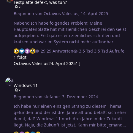
Festplatte defekt, was tun?
2
Begonnen von
Octavius Valesius
,
14. April 2025
Nabend Ich habe folgendes Problem: Meine
Hauptdatenplatte hat mit ziemlichen Geschrei den Geist
aufgegeben. Erst gab es ein ziemliches schrillen und
kratzen und war im System nicht mehr auffindbar.
Danach habe ich das Stromkabel gezogen, da sie nicht
29 Antworten
3,5 Tsd Aufrufe
anders zu beruhigen war. Als ich sie wieder
1 folgt
angestöpselt habe um die Daten schnell zu kopieren
Octavius Valesius
24. April 2025
1 J.
(die neue Platte war inzwischen angekommen), finde ich
zwar die Platte in der Systemsteuerung, aber Windoof
Windows 11
10 zeigt mir weder belegten Speicher, noch max.
Windows 11
Speicherkapazität oder irgendetwas anderes an.
2
Zumindest kreischt sie nicht mehr. Da es meine
Begonnen von
stefanie
,
3. Dezember 2024
Hauptdatenplatte ist mit gesammelten PDFs, Scanns,
Dokumenten aus jetzt f…
Ich habe nur einen einzigen Strang zu diesem Thema
gefunden und der ist drei Jahre alt und befaßt sich eher
damit, daß Windows 11 noch drei Jahre in der Zukunft
liegt. Naja, die Zukunft ist jetzt. Kann mir bitte jemand
sagen, wie ich bei dem "Explorer" (also dem