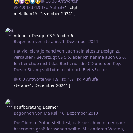
30 Antworten
Dateimanager) ein oder mehrere weitere Fenster
4,9 Tsd Aufrufe
1 folgt
geöffnet bekomme? Das ist ja nun schon notwendig,
metallian1
5. Dezember 2024
1 J.
wenn man Dateien von einem Verzeichnis in ein anderes
verschieben will (ohne da wirklich alles, was man
Adobe InDesign CS 5.5 oder 6
anfassen will, bei dem Schnellzugriff anzuheften). Ich
Adobe InDesign CS 5.5 oder 6
bin nicht in der Lage, das hinzubekommen. Es geht
Begonnen von
stefanie
,
1. Dezember 2024
derzeit nur für ein externes Laufwerk, das dann ein
eigenes Fenster erhält.
Hat vielleicht jemand von Euch sein altes InDesign zu
verkaufen? Bevorzugt CS 5.5, aber ich nähme auch CS 6.
Ich benötige nicht das Buch, nur die CD und den Key.
Dieser Strang soll bitte nicht nach Biete/Suche
verschoben werden, da ich hoffe, daß ihn hier eher
0 Antworten
1,8 Tsd Aufrufe
jemand liest, der sowas auch wirklich anzubieten hätte.
stefanie
1. Dezember 2024
1 J.
Kaufberatung Beamer
Kaufberatung Beamer
Begonnen von
Ma Kai
,
16. Dezember 2010
Die Oberste Göttin stellt fest, daß sie schon immer ganz
besonders groß fernsehen wollte. Mit anderen Worten,