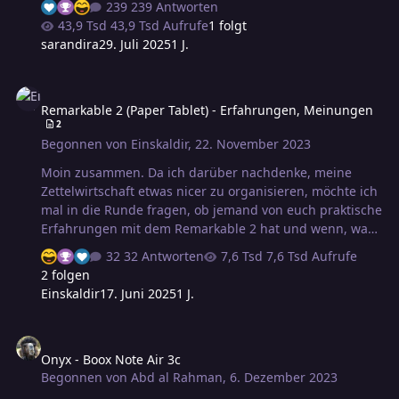
239 Antworten
über entsprechende Geräte diskutieren könnt. Bitte
43,9 Tsd Aufrufe
1 folgt
nicht über den Sinn oder Unsinn von eBooks
sarandira
29. Juli 2025
1 J.
grundsätzlich diskutieren. Hier geht es nur um die
Anzeigegeräte. Von mir auch gleich mal der erste
Remarkable 2 (Paper Tablet) - Erfahrungen, Meinungen
Einwurf. Ein Gerät, welches definitiv meine
Remarkable 2 (Paper Tablet) - Erfahrungen, Meinungen
Aufmerksamkeit erregt hat und, so es denn jemals die
2
Marktreife erlangen sollte, sich definitiv einer genauen
Begonnen von
Einskaldir
,
22. November 2023
Kaufprüfung wird unterziehen müssen, ist der Plastic
Logic. Der Vorteil …
Moin zusammen. Da ich darüber nachdenke, meine
Zettelwirtschaft etwas nicer zu organisieren, möchte ich
mal in die Runde fragen, ob jemand von euch praktische
Erfahrungen mit dem Remarkable 2 hat und wenn, was
ihr davon haltet. Herzlichen Dank.
32 Antworten
7,6 Tsd Aufrufe
2 folgen
Einskaldir
17. Juni 2025
1 J.
Onyx - Boox Note Air 3c
Onyx - Boox Note Air 3c
Begonnen von
Abd al Rahman
,
6. Dezember 2023