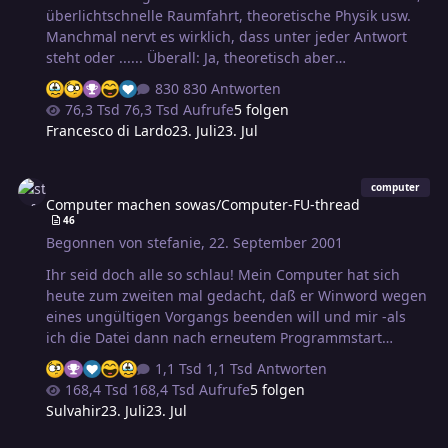
überlichtschnelle Raumfahrt, theoretische Physik usw.
Manchmal nervt es wirklich, dass unter jeder Antwort
steht oder ...... Überall: Ja, theoretisch aber
unwahrscheinlich bis unmöglich.^^ Als wenn da einer
830 Antworten
versucht Verschwörungsmythen zu zerlegen
76,3 Tsd Aufrufe
5 folgen
Francesco di Lardo
23. Juli
23. Jul
Computer machen sowas/Computer-FU-thread
computer
Computer machen sowas/Computer-FU-thread
46
Begonnen von
stefanie
,
22. September 2001
Ihr seid doch alle so schlau! Mein Computer hat sich
heute zum zweiten mal gedacht, daß er Winword wegen
eines ungültigen Vorgangs beenden will und mir -als
ich die Datei dann nach erneutem Programmstart
wieder öffnen wollte- sagen muß, daß die Datei für mich
1,1 Tsd Antworten
persönlich tabu ist und ich sie maximal mit
168,4 Tsd Aufrufe
5 folgen
Schreibschutz öffnen darf. Wiederum habe ich ihm die
Sulvahir
23. Juli
23. Jul
Faxen mit einem "Speichern unter" und dem Löschen
der originalen, vermurksten Datei ausgetrieben, aber