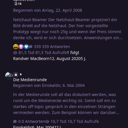
Betriebssysteme. Viele Grüße hj Apple verarscht seine
14
Kunden in meinen Augen ga…
Begonnen von
Airlag
,
22. April 2008
Netzhaut-Beamer Der Netzhaut-Beamer projeziert ein
Bild direkt auf die Netzhaut. Der hier vorgestellte
Prototyp wiegt nur noch 25g und wenn der Preis stimmt
denke ich, wird er sich durchsetzen. Anwendungen sind
viele vorstellbar. Von Sehhilfen für Behinderte über
339 Antworten
Hilfsmittel für Techniker bis hin zu Spielezubehör für
81,5 Tsd Aufrufe
1 folgt
Outdoor-Computergames...
Randver MacBeorn
12. August 2020
5 J.
Die Medienrunde
Die Medienrunde
Begonnen von
Einskaldir
,
6. Mai 2004
In der Medierunde soll all das diskutiert werden, was
rund um die Medienecke wichtig ist. Somit soll ein zu
starkes off-topic gespräch in den einzelnen Strängen
vermieden werden. Zum Beispiel können wir darüber
sprechen, was ihr von der Bewertungsskala haltet, was
0 Antworten
10,7 Tsd Aufrufe
ihr als verbesserungswürdig anseht oder über
Einskaldir
6. Mai 2004
22 J.