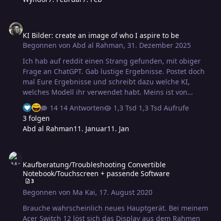
andere Spiel geben, aber in Zukunft nur noch als
Minimalsystem. Hat jemand Tipps, wo ich am besten die
KI Bilder: create an image of who I aspire to be
Stärken und Schwächen der verschiedenen
KI Bilder: create an image of who I aspire to be
Distributionen herausfinden kann? Wie gehe ich am
Begonnen von
Abd al Rahman
,
31. Dezember 2025
besten vor, um herauszufinden, welches Linux für mich
das beste ist? (Dieser Text entsteht aus …
Ich hab auf reddit einen Strang gefunden, mit obiger
Frage an ChatGPT. Gab lustige Ergebnisse. Postet doch
mal Eure Ergebnisse und schreibt dazu welche KI,
welches Modell ihr verwendet habt. Meins ist von
ChatGPT 5.2 Thinking. Das Ergebnis ist interessant und
14 Antworten
1,3 Tsd Aufrufe
hat fast alles richtig hinbekommen. Fast…
3 folgen
Abd al Rahman
11. Januar
11. Jan
Kaufberatung/Troubleshooting Convertible Notebook/Touchscreen
Kaufberatung/Troubleshooting Convertible
Notebook/Touchscreen + passende Software
3
Begonnen von
Ma Kai
,
17. August 2020
Brauche wahrscheinlich neues Hauptgerät. Bei meinem
Acer Switch 12 löst sich das Display aus dem Rahmen