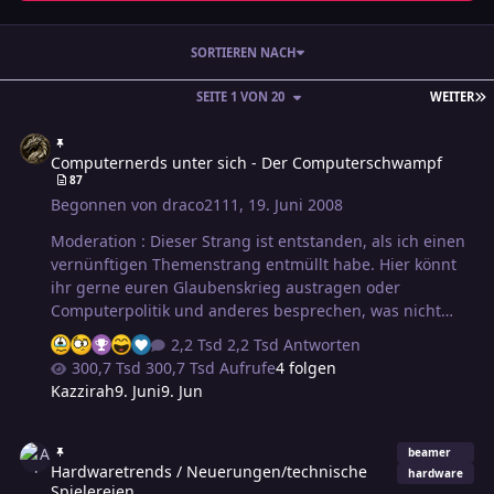
SORTIEREN NACH
L
SEITE 1 VON 20
WEITER
Computernerds unter sich - Der Computerschwampf
Computernerds unter sich - Der Computerschwampf
87
Begonnen von
draco2111
,
19. Juni 2008
Moderation : Dieser Strang ist entstanden, als ich einen
vernünftigen Themenstrang entmüllt habe. Hier könnt
ihr gerne euren Glaubenskrieg austragen oder
Computerpolitik und anderes besprechen, was nicht
einen eigenen Strang braucht. EinMODSkaldir Bei
2,2 Tsd Antworten
Nachfragen bitte eine PN an mich oder benutzt den
300,7 Tsd Aufrufe
4 folgen
Strang Diskussionen zu Moderationen Naja, Du
Kazzirah
9. Juni
9. Jun
bekommst ein vernünftiges Gesktopbetriebssystem und
nicht Windows oder Linux. OSX ist der Hammer. Ich
Hardwaretrends / Neuerungen/technische Spielereien
brech mir regelmäßig bei Windows und Linux die Finger
beamer
Hardwaretrends / Neuerungen/technische
und ärgere mich über die Unzulänglichkeiten dieser
hardware
Spielereien