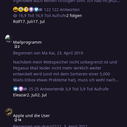
irgendwie auch keinen richtigen Sinn. Ich hab mi jetzt
ein QNAP TS-419P II mit 3TB Platten gekauft. Wie sichert
122 Antworten
Ihr Eure NAS? Einfach nur per Raid 1 spiegeln um gegen
16,9 Tsd Aufrufe
2 folgen
Hardwaredefekte abgesichert zu sein, oder macht ihr
Rolf
17. Juli
17. Jul
was anderes?
Mailprogramm
Mailprogramm
2
Begonnen von
Ma Kai
,
23. April 2019
Nachdem mein Webspeicher nicht unbegrenzt ist und
Pegasus Mail leider nicht mehr wirklich weiter
entwickelt wird (und mit dem Sortieren einer 5,000
Mails-Inbox etwas Probleme hat), muss ich wohl nach
einem neuen Mailprogramm suchen. Den täglichen
25 Antworten
3,9 Tsd Aufrufe
Mailverkehr wickle ich über Webmailer ab, allerdings
Eleazar
2. Juli
2. Jul
muss ich regelmäßig Mails herunterladen, sonst läuft
mir der über. Anforderungen: - reibungslose
Apple und die User
Übernahme aus einer Pegasus Mail-Ordnerstruktur (das
Apple und die User
sind dann insbesondere .pmm und .pmi-Dateien) -
16
idealerweise Übernahme von Mail-Filter-Regeln aus
Begonnen von
draco2111
,
3. April 2011