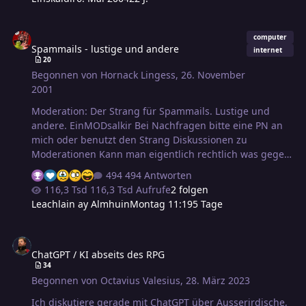
Kleinigkeiten, für die sich eine Strangeröffnung nicht
lohnt. Mal ernster, mal spaßiger. Die Runde ist für alles
Spammails - lustige und andere
offen. Zur Medienrunde gehts hier lang.
computer
Spammails - lustige und andere
internet
20
Begonnen von
Hornack Lingess
,
26. November
2001
Moderation: Der Strang für Spammails. Lustige und
andere. EinMODsalkir Bei Nachfragen bitte eine PN an
mich oder benutzt den Strang Diskussionen zu
Moderationen Kann man eigentlich rechtlich was gegen
Spam-Mailer unternehmen? Mein Hotmail-Account ist
494 Antworten
am Wochenende mit ca. 1500!!!!! mails von ein und
116,3 Tsd Aufrufe
2 folgen
demselben Absender, den ich nicht kenne, zugeballert
Leachlain ay Almhuin
Montag 11:19
5 Tage
worden. Was kann man dagegen tun? Den angeblichen
Spam-Schutz von Hotmail hab ich schon aktiviert und
ChatGPT / KI abseits des RPG
trotzdem ist der Müll in meiner Inbox gelandet. Jetzt
ChatGPT / KI abseits des RPG
kriegt erstmal Hotmail ne böse mail und dann? Wer also
34
nen Hotmail-Accoun…
Begonnen von
Octavius Valesius
,
28. März 2023
Ich diskutiere gerade mit ChatGPT über Ausserirdische,