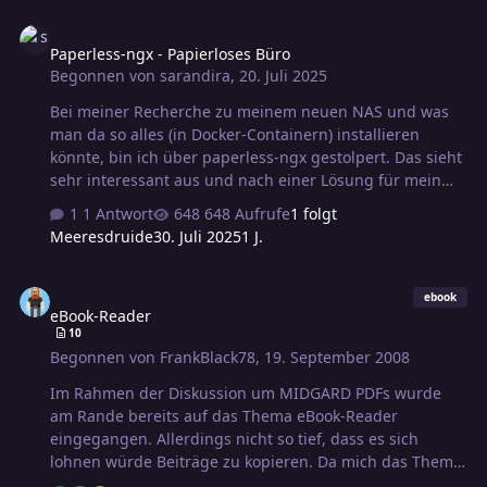
Paperless-ngx - Papierloses Büro
Paperless-ngx - Papierloses Büro
Begonnen von
sarandira
,
20. Juli 2025
Bei meiner Recherche zu meinem neuen NAS und was
man da so alles (in Docker-Containern) installieren
könnte, bin ich über paperless-ngx gestolpert. Das sieht
sehr interessant aus und nach einer Lösung für mein
Problem "Wie/wo bewahre ich Rechnungen und
1 Antwort
648 Aufrufe
1 folgt
Quittungen so auf, dass ich auch in ein paar Jahren
Meeresdruide
30. Juli 2025
1 J.
noch die Frage beantworten kann 'Ist da noch Garantie
drauf?' oder 'Wann hab ich eigentlich mein Kletterseil
eBook-Reader
gekauft und wann läuft die Zeit ab, nach der man es
ebook
eBook-Reader
unabhängig von Abnutzungserscheinungen
10
austauschen kann'". Und wahrscheinlich noch vieles
Begonnen von
FrankBlack78
,
19. September 2008
mehr. Hat damit zufällig jemand hier schon Erfahrungen
gemacht?
Im Rahmen der Diskussion um MIDGARD PDFs wurde
am Rande bereits auf das Thema eBook-Reader
eingegangen. Allerdings nicht so tief, dass es sich
lohnen würde Beiträge zu kopieren. Da mich das Thema
aber sehr interessiert, gibt es jetzt diesen Strang, wo ihr