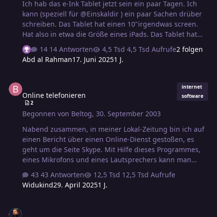
Ich hab das e-Ink Tablet jetzt sein ein paar Tagen. Ich
kann (speziell für @Einskaldir ) ein paar Sachen drüber
schreiben. Das Tablet hat einen 10"irgendwas screen.
Hat also in etwa die Größe eines iPads. Das Tablet hat
eine Auflösung von 300 dpi, der Farblayer eine
14 Antworten
4,5 Tsd Aufrufe
2 folgen
Auflösung von 150 DPI. Viel mehr mag ich zu den
Abd al Rahman
17. Juni 2025
1 J.
technischen Details nicht sagen. Wie gesagt, ich hab es
seit ein paar Tagen im Gebrauch. Das coole ist, das
Online telefonieren
Tablet hat eine recht raue Oberfläche. Das heißt, das
internet
Online telefonieren
Schreibgefühl und auch die Schreibgeräusche fühlen
software
2
sich wie Papier an. Auch wenn man die Hand auflegt
Begonnen von
Beltog
,
30. September 2003
beim schreiben hat man das Gefühl, dass Papier unter
der Hand liegt. Die Notize…
Nabend zusammen, in meiner Lokal-Zeitung bin ich auf
einen Bericht über einen Online-Dienst gestoßen, es
geht um die Seite Skype. Mit Hilfe dieses Programmes,
eines Mikrofons und eines Lautsprechers kann man
über das Internet kostenlos miteinander telefonieren.
43 Antworten
12,5 Tsd Aufrufe
Dabei entstehen keine Nebenkosten. Das mag jetzt zwar
Widukind
29. April 2025
1 J.
alles wie Werbung klingen, aber ich bin von diesem
Programm einfach nur fasziniert. Viele Grüße, Beltog
Festplatte defekt, was tun?