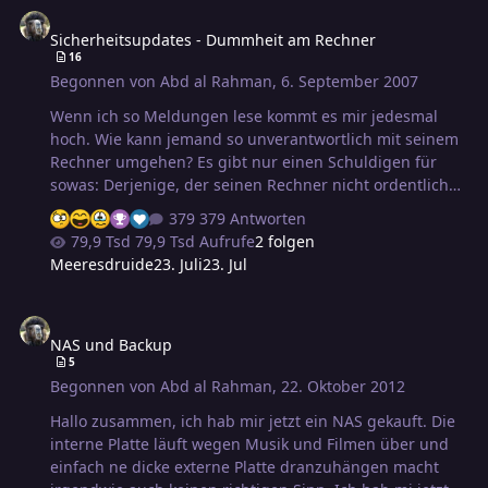
Sicherheitsupdates - Dummheit am Rechner
der Compy wird ja auch schlauer. Kann mir bitte jemand
Sicherheitsupdates - Dummheit am Rechner
von Euch sagen, wie ich dem Compy beibringe, wer
16
seinen Strom bezahlt?
Begonnen von
Abd al Rahman
,
6. September 2007
Wenn ich so Meldungen lese kommt es mir jedesmal
hoch. Wie kann jemand so unverantwortlich mit seinem
Rechner umgehen? Es gibt nur einen Schuldigen für
sowas: Derjenige, der seinen Rechner nicht ordentlich
pflegt. Warum meinen unfähige Benutzer ihre Rechner
379 Antworten
nicht pflegen zu müssen? Ich bin was Autos angeht
79,9 Tsd Aufrufe
2 folgen
genauso unfähig, bringe meinen Wagen aber genau
Meeresdruide
23. Juli
23. Jul
aus dem Grund zum Fachmann zur Reperatur. Mir will
nicht in den Kopf, wie man mit seinem Rechner so
NAS und Backup
unverantwortlich umgehen kann und so zur Gefahr für
NAS und Backup
die Allgemeinheit wird. Viele Grüße hj
5
Begonnen von
Abd al Rahman
,
22. Oktober 2012
Hallo zusammen, ich hab mir jetzt ein NAS gekauft. Die
interne Platte läuft wegen Musik und Filmen über und
einfach ne dicke externe Platte dranzuhängen macht