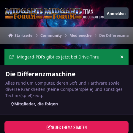
Zu Inhalt springen
TITAN
Anmelden
THE ULTIMATE GAMING THEME
Startseite
Community
Medienecke
Die Differenzmasc
Midgard-PDFs gibt es jetzt bei Drive-Thru
Ankü
Die Differenzmaschine
Alles rund um Computer, deren Soft und Hardware sowie
diverse Krankheiten (Keine Computerspiele) und sonstiges
Technik(spiel)zeug.
Mitglieder, die folgen
NEUES THEMA STARTEN