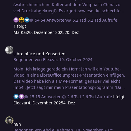
(wahrscheinlich im Koffer auf dem Weg nach China zu
viel Druck abgekriegt). Es ärgert sowieso die schlechte
Tonaufbereitung am Klinkenstecker ("Klapperschlange"),
54 Antworten
6,2 Tsd Aufrufe
die Online-Mitspielern sehr auf die Nerven geht.
1 folgt
Anforderungen: Touchscreen, SSD, Textverarbeitung,
Ma Kai
20. Dezember 2025
20. Dez
Tabellenkalkulation (Dateien liegen vor in Libre Office
und MS Office), am liebsten noch internes DVD- oder BR-
Libre office und Konsorten
Laufwerk, noch besser Brenner, Filme gucken (habe
Libre office und Konsorten
noch viele Scheiben und kein Streaming-Konto),
Begonnen von
Eleazar
,
19. Oktober 2024
möglichst wenig Hitze. ipad wäre wohl nichts wegen der
vorhandenen Dateien. Die Apple-Dinger ha…
Moin. Ich kriege gerade ein Horn: Ich will ein Youtube-
Video in eine LibreOffice Impress-Präsentation einfügen.
Das Video habe ich als MP4-Format, genauer vielleicht
.mp4 . Jetzt sagt mir mein Präsentationsprogramm "Das
Format der ausgewählten Datei wird nicht unterstützt".
15 Antworten
2,6 Tsd Aufrufe
1 folgt
MPEG geht auch nicht. Ich habe Libre noch mal neu
Eleazar
4. Dezember 2025
4. Dez
installiert - klappt auch nicht. Dabei sind das doch die
Videoformate, die extra angegeben sind. Word, also
n8n
Powerpoint habe ich nicht. Gibt es noch eine kostenlose
n8n
Alternative?
Begonnen von
Abd al Rahman
,
18. November 2025