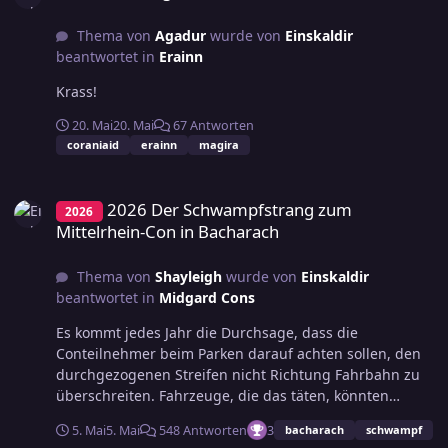
Spielleiterin erleben durfte, hat extrem was verpasst.
Wer braucht Tales from Woodcreek, wenn er dich hat.
Thema von
Agadur
wurde von
Einskaldir
Du wirst immer besser, auch wenn das kaum möglich
beantwortet in
Erainn
erscheint. Also freut euch, wer immer ihr seid, als
nächste das Abenteuer erleben zu dürfen. @Merwyn
Krass!
@Akeem al Harun @Einherjar @Lukarnam und @Schrat
20. Mai
20. Mai
67 Antworten
ich danke auch euch für die schöne Zeit, gute
coraniaid
erainn
magira
Gespräche und den vielen Spass! Jederzeit wieder! Und
nochmal danke an @Eleri für die perfekte kurze
2026 Der Schwampfstrang zum Mittelrhein-Con in Bacharach
Sonntagsrunde mit @Rina @Hornack Lingess @Raldnar
2026 Der Schwampfstrang zum
2026
@Mogadil und @Patrick Es war sehr lustig, sich
Mittelrhein-Con in Bacharach
gegenseitig mit dem aktuellen Figurenzustand zu
unterbieten. Schlibberdibix hat immer noch
Thema von
Shayleigh
wurde von
Einskaldir
Kopfschmerzen vom Türenöffnen. Und abschließend:
beantwortet in
Midgard Cons
Danke an @Eleri für unendlich viel Geduld, Sein,
Sonnenschein und meinen Würfel. Mehr.
Es kommt jedes Jahr die Durchsage, dass die
Conteilnehmer beim Parken darauf achten sollen, den
durchgezogenen Streifen nicht Richtung Fahrbahn zu
überschreiten. Fahrzeuge, die das täten, könnten
abgeschleppt werden. Es wäre also ratsam, darauf
5. Mai
5. Mai
548 Antworten
3
bacharach
schwampf
schon bei der Ankunft zu achten.