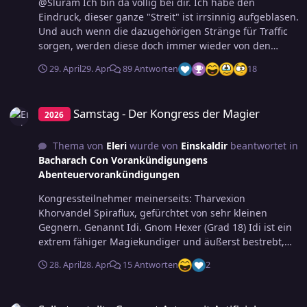
@Slüram Ich bin da völlig bei dir. Ich habe den
Eindruck, dieser ganze "Streit" ist irrsinnig aufgeblasen.
Und auch wenn die dazugehörigen Stränge für Traffic
sorgen, werden diese doch immer wieder von den
selben Leuten auf beiden Seiten bestimmt. Ich weiß
29. April
29. Apr
89 Antworten
18
auch schon vorher, wer was zu dem Thema schreiben
wird. Mal wieder.... ceterum censeo. Kein Problem. Wer
Samstag - Der Kongress der Magier
mag, kann schreiben und soll das auch. Aber das damit
Samstag - Der Kongress der Magier
2026
vermittelte Bild entspricht aus meiner Sicht nicht der
Realität. Noch eine Sache: Ich finde es amüsant, wenn
Thema von
Eleri
wurde von
Einskaldir
beantwortet in
man sich als offen hinstellt und nicht prvozierend, aber
Bacharach Con Vorankündigungens
von "D1" spricht und nicht von M6. Pegasus selbst
Abenteuervorankündigungen
bezeichnet Damatu als M6. Das abzusprechen ist ja
okay. Wer meint, das tun zu müssen, soll es tun. Der-
Kongressteilnehmer meinerseits: Tharvexion
oder diejenige ist mit der Verwendung von "D1"
Khorvandel Spiraflux, gefürchtet von sehr kleinen
gleichwohl provozierend und damit konfliktsuchend
Gegnern. Genannt Idi. Gnom Hexer (Grad 18) Idi ist ein
unterwegs.
extrem fähiger Magiekundiger und äußerst bestrebt,
einen zweiten Zauberspruch zu lernen.
28. April
28. Apr
15 Antworten
2
Selbsterstellte Concept Arts - mit Artificial Intelligence