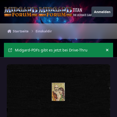
Zu Inhalt springen
TITAN
Anmelden
THE ULTIMATE GAMING THEME
Startseite
Einskaldir
Midgard-PDFs gibt es jetzt bei Drive-Thru
Ankü