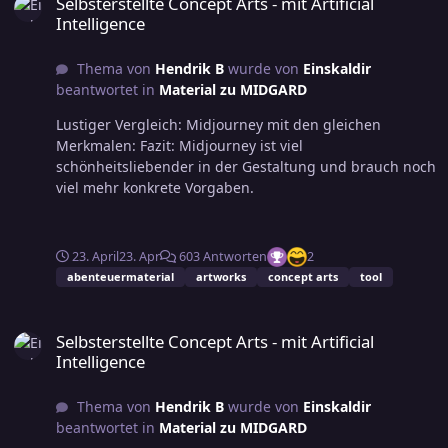
Selbsterstellte Concept Arts - mit Artificial
Intelligence
Thema von
Hendrik B
wurde von
Einskaldir
beantwortet in
Material zu MIDGARD
Lustiger Vergleich: Midjourney mit den gleichen
Merkmalen: Fazit: Midjourney ist viel
schönheitsliebender in der Gestaltung und brauch noch
viel mehr konkrete Vorgaben.
23. April
23. Apr
603 Antworten
2
abenteuermaterial
artworks
concept arts
tool
Selbsterstellte Concept Arts - mit Artificial Intelligence
Selbsterstellte Concept Arts - mit Artificial
Intelligence
Thema von
Hendrik B
wurde von
Einskaldir
beantwortet in
Material zu MIDGARD