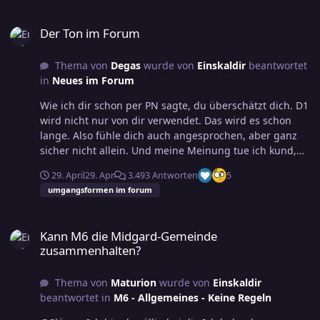
Der Ton im Forum
Der Ton im Forum
Thema von
Degas
wurde von
Einskaldir
beantwortet
in
Neues im Forum
Wie ich dir schon per PN sagte, du überschätzt dich. D1
wird nicht nur von dir verwendet. Das wird es schon
lange. Also fühle dich auch angesprochen, aber ganz
sicher nicht allein. Und meine Meinung tue ich kund,
wie ich möchte, wenn es um eine Fomulierung geht.
29. April
29. Apr
3.493 Antworten
5
Und @Abd al Rahman kann sich den Schuh dann gleich
umgangsformen im forum
mitanziehen, wenn er mag. Meinst du, die Admins sind
sakrosant? Ich hab ihn und andere schon öfter gelöscht
Kann M6 die Midgard-Gemeinde zusammenhalten?
(und er mich) und es ist uns jedesmal ein Vergnügen.
Kann M6 die Midgard-Gemeinde
zusammenhalten?
Thema von
Maturion
wurde von
Einskaldir
beantwortet in
M6 - Allgemeines - Keine Regeln