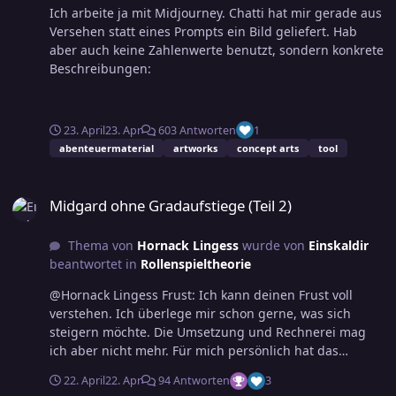
Ich arbeite ja mit Midjourney. Chatti hat mir gerade aus
Versehen statt eines Prompts ein Bild geliefert. Hab
aber auch keine Zahlenwerte benutzt, sondern konkrete
Beschreibungen:
23. April
23. Apr
603 Antworten
1
abenteuermaterial
artworks
concept arts
tool
Midgard ohne Gradaufstiege (Teil 2)
Midgard ohne Gradaufstiege (Teil 2)
Thema von
Hornack Lingess
wurde von
Einskaldir
beantwortet in
Rollenspieltheorie
@Hornack Lingess Frust: Ich kann deinen Frust voll
verstehen. Ich überlege mir schon gerne, was sich
steigern möchte. Die Umsetzung und Rechnerei mag
ich aber nicht mehr. Für mich persönlich hat das
unterschiedliche Ursachen. Ich finde, dass es immer
22. April
22. Apr
94 Antworten
3
komplizierter geworden ist und nicht einfacher. Früher,