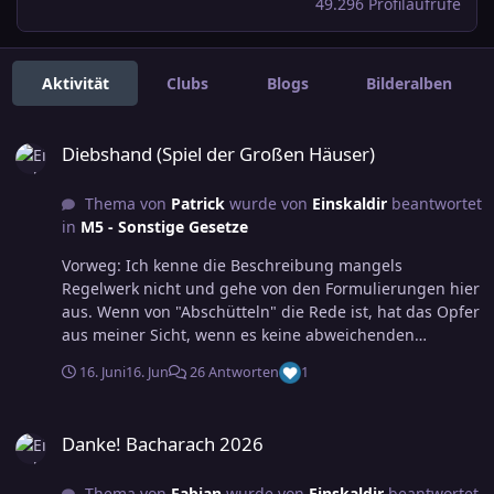
49.296 Profilaufrufe
Aktivität
Clubs
Blogs
Bilderalben
Diebshand (Spiel der Großen Häuser)
Diebshand (Spiel der Großen Häuser)
Thema von
Patrick
wurde von
Einskaldir
beantwortet
in
M5 - Sonstige Gesetze
Vorweg: Ich kenne die Beschreibung mangels
Regelwerk nicht und gehe von den Formulierungen hier
aus. Wenn von "Abschütteln" die Rede ist, hat das Opfer
aus meiner Sicht, wenn es keine abweichenden
Angaben gibt, jede Runde den PW:Wk. Gelingt er, steht
16. Juni
16. Jun
26 Antworten
1
er nicht mehr unter der Wirkung.
Danke! Bacharach 2026
Danke! Bacharach 2026
Thema von
Fabian
wurde von
Einskaldir
beantwortet