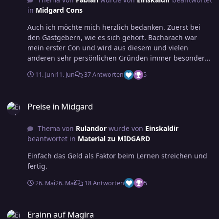
in
Midgard Cons
Auch ich möchte mich herzlich bedanken. Zuerst bei
den Gastgebern, wie es sich gehört. Bacharach war
mein erster Con und wird aus diesem und vielen
anderen sehr persönlichen Gründen immer besonders
bleiben. Also vielen Dank, dass ich eine Einladung
11. Juni
11. Jun
37 Antworten
5
erhalten habe und kommen durfte, um kostbare Zeit
mit sehr besonderen Menschen zu verbringen.
Preise in Midgard
@Wiszang Es war mir ein großes Vergnügen, dein
Preise in Midgard
Abenteuer mit dir genießen zu können. Ich hab dich
lieb, Rico! Wie könnte man dich auch nicht lieb haben.
Thema von
Rulandor
wurde von
Einskaldir
@Eleri @Kessegorn @Torad @Raldnar und @Hornack
beantwortet in
Material zu MIDGARD
Lingess : Ich glaube, wir waren nicht nur unterhaltsam,
sondern auch effektiv. Ich hatte viel Spass! @Eleri Ich
Einfach das Geld als Faktor beim Lernen streichen und
hab schon letztes Jahr geschrieben, dass dein
fertig.
Abenteuer eines der schönsten war, das ich je erleben
durfte und du eine fantastische Spielleiterin bist. Was
26. Mai
26. Mai
18 Antworten
5
soll ich sagen: Du hast dich getoppt. So viel Energie,
Herzblut und Aufwand für dein maßgeschneidertes
Erainn auf Magira
Abenteuer für die Location. Wer dich noch nicht als
Erainn auf Magira