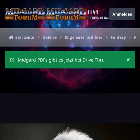
Zu Inhalt springen
TITAN
Anmelden
THE ULTIMATE GAMING THEME
Startseite
Galerie
KI generierte Bilder
Fantasy
Ka
Midgard-PDFs gibt es jetzt bei Drive-Thru
Ankü