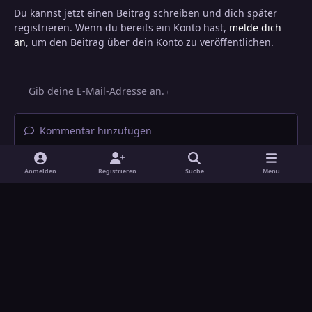
Du kannst jetzt einen Beitrag schreiben und dich später
registrieren. Wenn du bereits ein Konto hast,
melde dich
an
, um den Beitrag über dein Konto zu veröffentlichen.
Kommentar hinzufügen
Anmelden
Registrieren
Suche
Menu
Heller Modus
Dunkler Modus
Systemeinstellung
Sprache
Design
Datenschutzerklärung
Kontakt
Cookies
Theme
by
IPSFocus
Hans-Joachim Maier
Powered by
Invision Community