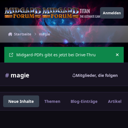
Zu Inhalt springen
TITAN
Anmelden
THE ULTIMATE GAMING THEME
Startseite
magie
Midgard-PDFs gibt es jetzt bei Drive-Thru
Ankü
#
magie
Mitglieder, die folgen
Neue Inhalte
Themen
Blog-Einträge
Artikel