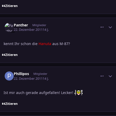
Zitieren
comment_1917772
Ersteller-Statistik
Panther
Mitglieder
22. Dezember 2011
14 J.
kennt Ihr schon die
Hanuta
aus M-87?
Zitieren
comment_1917882
Ersteller-Statistik
Phillipos
Mitglieder
22. Dezember 2011
14 J.
Ist mir auch gerade aufgefallen! Lecker!
Zitieren