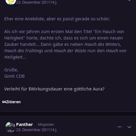
23. Dezember 2011
14 J.
Eher eine Anekdote, aber es passt gerade so schön:
Als ich vor Jahren zum ersten Mal den Titel "Ein Hauch von
Heiligkeit" hörte, dachte ich, dass es sich um einen neuen
Zauber handelt... Dann gäbe es neben
Hauch des Winters
,
Hauch des Frühlings
und
Hauch der Wüste
nun den
Hauch von
Heiligkeit
...
Grüße,
Gimli CDB
Verleiht für $Wirkungsdauer eine göttliche Aura?
Zitieren
comment_1918465
Ersteller-Statistik
Panther
Mitglieder
23. Dezember 2011
14 J.