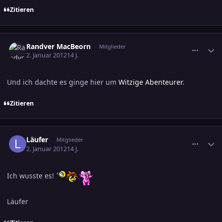
Zitieren
comment_1923298
Ersteller-Statistik
Randver MacBeorn
Mitglieder
2. Januar 2012
14 J.
Und ich dachte es ginge hier um
Witzige Abenteurer
.
Zitieren
comment_1923386
Ersteller-Statistik
Läufer
Mitglieder
2. Januar 2012
14 J.
Ich wusste es!
Läufer