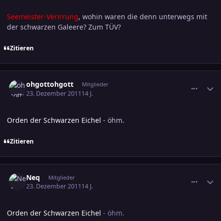
Seemeister-Verirrung
, wohin waren die denn unterwegs mit
der schwarzen Galeere? Zum TÜV?
Zitieren
comment_1918785
Ersteller-Statistik
ohgottohgott
Mitglieder
23. Dezember 2011
14 J.
Orden der Schwarzen Eichel
- öhm.
Zitieren
comment_1918790
Ersteller-Statistik
Neq
Mitglieder
23. Dezember 2011
14 J.
Orden der Schwarzen Eichel
- öhm.