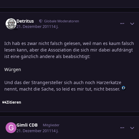
comment_1917524
Ersteller-Statistik
Detritus
Globale Moderatoren
21. Dezember 2011
14 J.
Ich hab es zwar nicht falsch gelesen, weil man es kaum falsch
lesen kann, aber die Assoziation die sich mir dabei aufdrängt
ist eine gänzlich andere als beabsichtigt:
Würgen
Und das der Strangersteller sich auch noch Harzerkatze
nennt, macht die Sache, so leid es mir tut, nicht besser.
Zitieren
comment_1917718
Ersteller-Statistik
Gimli CDB
Mitglieder
21. Dezember 2011
14 J.