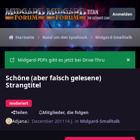
Zu Inhalt springen
TITAN
Anmelden
THE ULTIMATE GAMING THEME
Startseite
Rund um den Spieltisch
Midgard-Smalltalk
Midgard-PDFs gibt es jetzt bei Drive-Thru
Ankü
Schöne (aber falsch gelesene)
Strangtitel
moderiert
Teilen
Mitglieder, die folgen
Adjana
2. Dezember 2011
14 J.
in
Midgard-Smalltalk