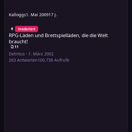
Kalloggs
1. Mai 2009
17 J.
RPG-Läden und Brettspielläden, die die Welt braucht!
moderiert
RPG-Läden und Brettspielläden, die die Welt
braucht!
11
Detritus
·
1. März 2002
263
Antworten
100.738
Aufrufe