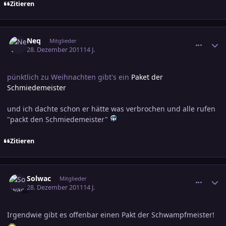
Zitieren
comment_1920798
Ersteller-Statistik
Neq
Mitglieder
28. Dezember 2011
14 J.
pünktlich zu Weihnachten gibt's ein
Paket der
Schmiedemeister
und ich dachte schon er hätte was verbrochen und alle rufen
"packt den Schmiedemeister"
Zitieren
comment_1920888
Ersteller-Statistik
Solwac
Mitglieder
28. Dezember 2011
14 J.
Irgendwie gibt es offenbar einen Pakt der Schwampfmeister!