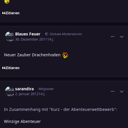
Zitieren
comment_1921704
Ersteller-Statistik
Blaues Feuer
Globale Moderatoren
30. Dezember 2011
14 J.
Neuer Zauber Drachenhoden
Zitieren
comment_1923296
Ersteller-Statistik
sarandira
Mitglieder
2. Januar 2012
14 J.
In Zusammenhang mit "Kurz - der Abenteuerwettbewerb":
Winzige Abenteuer