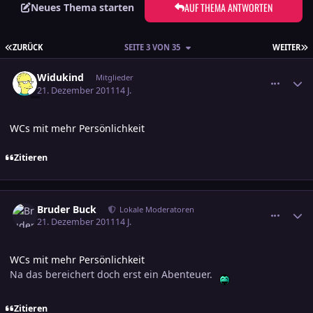
AUF THEMA ANTWORTEN
Neues Thema starten
ERSTE SEITE
L
ZURÜCK
SEITE 3 VON 35
WEITER
comment_1917412
Ersteller-Statistik
Widukind
Mitglieder
21. Dezember 2011
14 J.
WCs mit mehr Persönlichkeit
Zitieren
comment_1917413
Ersteller-Statistik
Bruder Buck
Lokale Moderatoren
21. Dezember 2011
14 J.
WCs mit mehr Persönlichkeit
Na das bereichert doch erst ein Abenteuer.
Zitieren