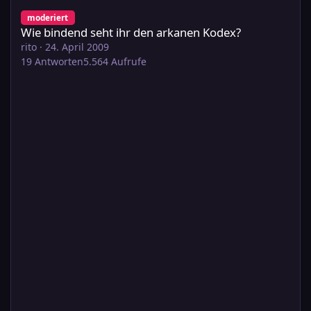
Wie bindend seht ihr den arkanen Kodex?
moderiert
Wie bindend seht ihr den arkanen Kodex?
rito
·
24. April 2009
19
Antworten
5.564
Aufrufe