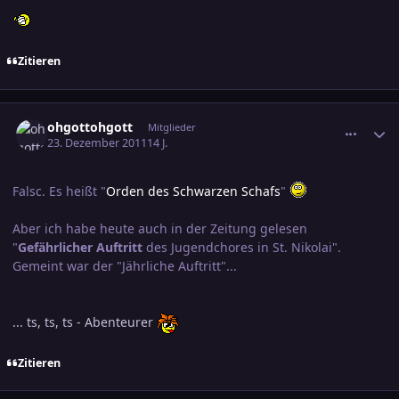
Zitieren
comment_1918842
Ersteller-Statistik
ohgottohgott
Mitglieder
23. Dezember 2011
14 J.
Falsc. Es heißt "
Orden des Schwarzen Schafs
"
Aber ich habe heute auch in der Zeitung gelesen
"
Gefährlicher Auftritt
des Jugendchores in St. Nikolai".
Gemeint war der "Jährliche Auftritt"...
... ts, ts, ts - Abenteurer
Zitieren