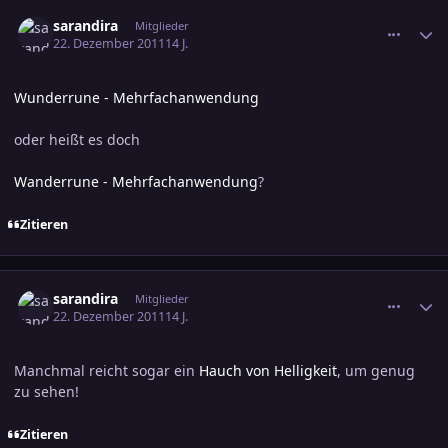
comment_1918238
Ersteller-Statistik
sarandira
Mitglieder
22. Dezember 2011
14 J.
Wunderrune - Mehrfachanwendung
oder heißt es doch
Wanderrune - Mehrfachanwendung
?
Zitieren
comment_1918241
Ersteller-Statistik
sarandira
Mitglieder
22. Dezember 2011
14 J.
Manchmal reicht sogar ein
Hauch von Helligkeit
, um genug
zu sehen!
Zitieren