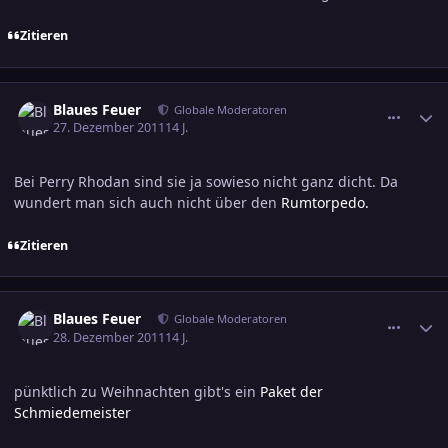
Zitieren
comment_1920423
Ersteller-Statistik
Blaues Feuer
Globale Moderatoren
27. Dezember 2011
14 J.
Bei Perry Rhodan sind sie ja sowieso nicht ganz dicht. Da
wundert man sich auch nicht über den
Rumtorpedo.
Zitieren
comment_1920774
Ersteller-Statistik
Blaues Feuer
Globale Moderatoren
28. Dezember 2011
14 J.
pünktlich zu Weihnachten gibt's ein
Paket der
Schmiedemeister