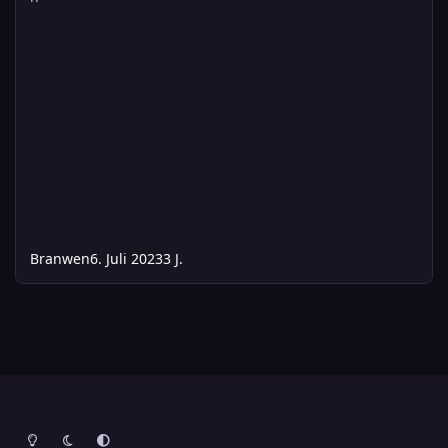
Branwen
6. Juli 2023
3 J.
Heller Modus
Dunkler Modus
Systemeinstellung