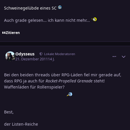
Schweinegelübde eines SC
Auch grade gelesen... ich kann nicht mehr...
Zitieren
comment_1917722
Ersteller-Statistik
Odysseus
Lokale Moderatoren
21. Dezember 2011
14 J.
Bei den beiden threads über RPG-Läden fiel mir gerade auf,
dass RPG ja auch für
Rocket-Propelled Grenade
steht!
Waffenläden für Rollenspieler?
Best,
der Listen-Reiche