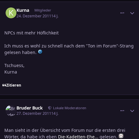
comment_1919070
Ersteller-Statistik
Kurna
Mitglieder
24. Dezember 2011
14 J.
NPCs mit mehr Höflichkeit
Ich muss es wohl zu schnell nach dem "Ton im Forum"-Strang
gelesen haben.
Tschuess,
Kurna
Zitieren
comment_1919937
Ersteller-Statistik
Bruder Buck
Lokale Moderatoren
27. Dezember 2011
14 J.
Man sieht in der Übersicht vom Forum nur die ersten drei
Wörter, da habe ich eben
Die-Kadetten-Ehe...
gelesen.