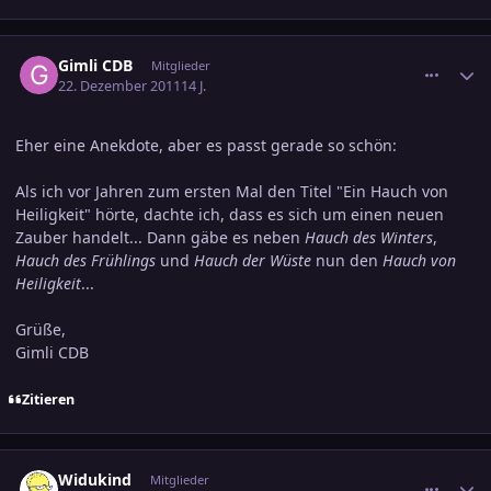
comment_1918360
Ersteller-Statistik
Gimli CDB
Mitglieder
22. Dezember 2011
14 J.
Eher eine Anekdote, aber es passt gerade so schön:
Als ich vor Jahren zum ersten Mal den Titel "Ein Hauch von
Heiligkeit" hörte, dachte ich, dass es sich um einen neuen
Zauber handelt... Dann gäbe es neben
Hauch des Winters
,
Hauch des Frühlings
und
Hauch der Wüste
nun den
Hauch von
Heiligkeit
...
Grüße,
Gimli CDB
Zitieren
comment_1918458
Ersteller-Statistik
Widukind
Mitglieder