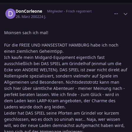
comment_37113
Ersteller-Statistik
DonCorleone
Mitglieder - Frisch registriert
26. März 2002
24 J.
Moinsen sach ich mal!
Für die FREIE UND HANSESTADT HAMBURG habe ich noch
einen ziemlichen Geheimtipp.
Ich kaufe mein Midgard-Equipment eigentlich fast
ausschließlich bei DAS SPIEL am Grindelhof (einmal um die
Ecke von ANDERE WELTEN). DAS SPIEL ist zwar nicht direkt auf
Rollenspiele spezialisiert, sondern vielmehr auf Spiele im
Allgemeinen und Besonderen. Nichtsdestotrotz kann man
sich hier über sämtliche Abenteuer - meiner Meinung nach -
perfekt beraten lassen. Wie ich finde - zum Glück - wird in
dem Laden kein LARP-Kram angeboten, der Charme des
Ladens würde doch arg leiden.
Leider hat DAS SPIEL seine Pforten am Grindel vor kurzem
geschlossen, wo es doch so uninah war... Naja, wer wissen
will, wo der neue Laden demnächst aufgemacht haben wird,
kann sich auf der Homepage inforieren: