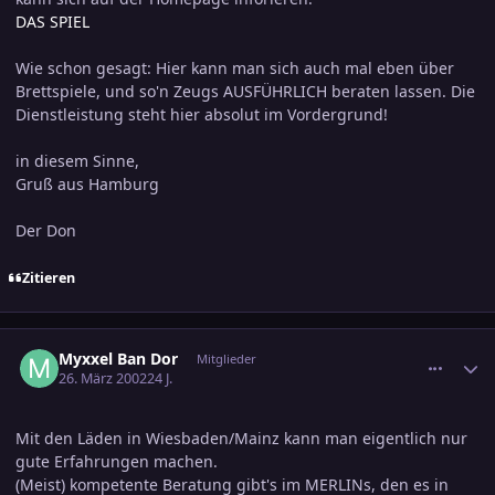
DAS SPIEL
Wie schon gesagt: Hier kann man sich auch mal eben über
Brettspiele, und so'n Zeugs AUSFÜHRLICH beraten lassen. Die
Dienstleistung steht hier absolut im Vordergrund!
in diesem Sinne,
Gruß aus Hamburg
Der Don
Zitieren
comment_37064
Ersteller-Statistik
Myxxel Ban Dor
Mitglieder
26. März 2002
24 J.
Mit den Läden in Wiesbaden/Mainz kann man eigentlich nur
gute Erfahrungen machen.
(Meist) kompetente Beratung gibt's im MERLINs, den es in