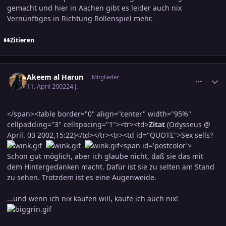
gemacht und hier in Aachen gibt es leider auch nix
Vernünftiges in Richtung Rollenspiel mehr.
Zitieren
comment_37072
Ersteller-Statistik
Akeem al Harun
Mitglieder
11. April 2002
24 J.
</span><table border="0" align="center" width="95%"
cellpadding="3" cellspacing="1"><tr><td>
Zitat
(Odysseus @
April. 03 2002,15:22)</td></tr><tr><td id="QUOTE">Sex sells?
<span id='postcolor'>
Schon gut möglich, aber ich glaube nicht, daß sie das mit
dem Hintergedanken macht. Dafür ist sie zu selten am Stand
zu sehen. Trotzdem ist es eine Augenweide.
...und wenn ich nix kaufen will, kaufe ich auch nix!