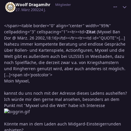
Woolf Dragamihr
Mitglieder
27. März 2002
24 J.
</span><table border="0" align="center" width="95%"
cellpadding="3" cellspacing="1"><tr><td>
Zitat
(Myxxel Ban
Dor @ März. 26 2002,18:16)</td></tr><tr><td id="QUOTE">[...]
Nahezu immer kompetente Beratung und endlose Gespräche
über Rollen- und Kartenspiele, Actionfiguren, Myxxel und die
Welt gibt es außerdem auch bei ULISSES in Wiesbaden, dazu
noch Spielfläche, die derzeit zwar v.a. von Kriegshamstern
und Ringherren genutzt wird, aber auch anderes ist möglich.
[...]<span id='postcolor'>
Moin Myxxel,
kannst du uns noch mit der Adresse dieses Ladens aushelfen?
Ich würde mir den gerne mal ansehen, besonders an dem
Punkt mit "Myxxel und die Welt" habe ich Interesse
Könnte man in dem Laden auch Midgard-Einsteigerrunden
anbieten?