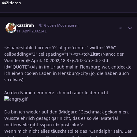
Zitieren
comment_37077
Ersteller-Statistik
Kazzirah
Globale Moderatoren
11. April 2002
24 J.
</span><table border="0" align="center" width="95%"
cellpadding="3" cellspacing="1"><tr><td>
Zitat
(Nanoc der
Wanderer @ April. 10 2002,18:37)</td></tr><tr><td
id="QUOTE">Als in im Urlaub mal in Flensburg war, entdeckte
ich einen coolen Laden in Flensburg-City (jo, die haben auch
so etwas).
An den Namen erinnere ich mich aber leider nicht
Da bin ich wieder auf den (Midgard-)Geschmack gekommen.
Wusste ehrlich gesagt gar nicht, das es so viel Material
mittlerweile gibt.<span id='postcolor'>
Wenn mich nicht alles täuscht,sollte das "Gandalph" sein. Der