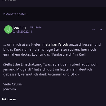
2 Monate später...
comment_37115
Ersteller-Statistik
Joachim
Mitglieder
9. Juli 2002
24 J.
... um mich a) als Kieler
metallian1's Lob
anzuschliessen und
b) das Kind nun an die richtige Stelle zu rücken, hier noch
einmal ein dickes Lob für das "Fantasyreich" in Kiel!
(Selbst die Einschätzung "was, spielt denn überhaupt noch
jemand Midgard?" hat sich dort im letzten Jahr deutlich
gebessert, vermutlich dank Arcanum und DFR.)
Viele Grüße,
Joachim
Zitieren