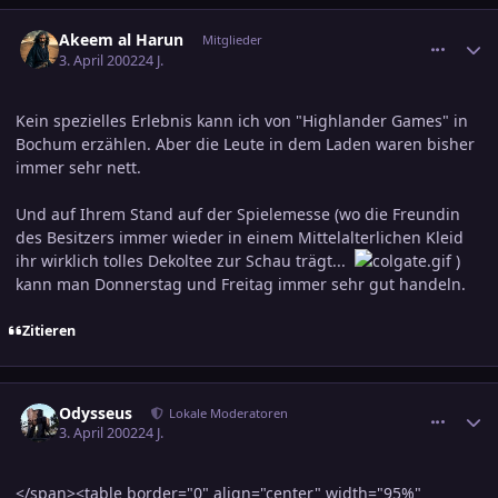
comment_37097
Ersteller-Statistik
Akeem al Harun
Mitglieder
3. April 2002
24 J.
Kein spezielles Erlebnis kann ich von "Highlander Games" in
Bochum erzählen. Aber die Leute in dem Laden waren bisher
immer sehr nett.
Und auf Ihrem Stand auf der Spielemesse (wo die Freundin
des Besitzers immer wieder in einem Mittelalterlichen Kleid
ihr wirklich tolles Dekoltee zur Schau trägt...
)
kann man Donnerstag und Freitag immer sehr gut handeln.
Zitieren
comment_37106
Ersteller-Statistik
Odysseus
Lokale Moderatoren
3. April 2002
24 J.
</span><table border="0" align="center" width="95%"