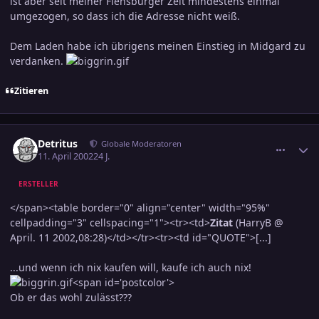
ist aber seit meiner Flensburger Zeit mindestens einmal
umgezogen, so dass ich die Adresse nicht weiß.
Dem Laden habe ich übrigens meinen Einstieg in Midgard zu
verdanken.
Zitieren
comment_37083
Ersteller-Statistik
Detritus
Globale Moderatoren
11. April 2002
24 J.
ERSTELLER
</span><table border="0" align="center" width="95%"
cellpadding="3" cellspacing="1"><tr><td>
Zitat
(HarryB @
April. 11 2002,08:28)</td></tr><tr><td id="QUOTE">[...]
...und wenn ich nix kaufen will, kaufe ich auch nix!
<span id='postcolor'>
Ob er das wohl zulässt???