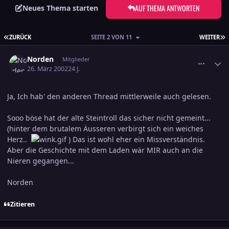
AUF THEMA ANTWORTEN
Neues Thema starten
ERSTE SEITE
L
ZURÜCK
SEITE 2 VON 11
WEITER
comment_37088
Ersteller-Statistik
Norden
Mitglieder
26. März 2002
24 J.
Ja, Ich hab' den anderen Thread mittlerweile auch gelesen.
Sooo böse hat der alte Steintroll das sicher nicht gemeint...
(hinter dem brutalem Äusseren verbirgt sich ein weiches
Herz..
) Das ist wohl eher ein Missverständnis.
Aber die Geschichte mit dem Laden wär MIR auch an die
Nieren gegangen...
Norden
Zitieren