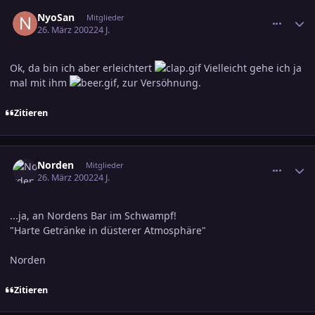
comment_37096
Ersteller-Statistik
NyoSan
Mitglieder
26. März 2002
24 J.
Ok, da bin ich aber erleichtert
Vielleicht gehe ich ja
mal mit ihm
, zur Versöhnung.
Zitieren
comment_37105
Ersteller-Statistik
Norden
Mitglieder
26. März 2002
24 J.
...ja, an Nordens Bar im Schwampf!
"Harte Getränke in düsterer Atmosphäre"
Norden
Zitieren