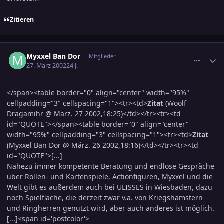
Zitieren
comment_37089
Ersteller-Statistik
Myxxel Ban Dor
Mitglieder
27. März 2002
24 J.
</span><table border="0" align="center" width="95%"
cellpadding="3" cellspacing="1"><tr><td>
Zitat
(Woolf
Dragamihr @ März. 27 2002,18:25)</td></tr><tr><td
id="QUOTE"></span><table border="0" align="center"
width="95%" cellpadding="3" cellspacing="1"><tr><td>
Zitat
(Myxxel Ban Dor @ März. 26 2002,18:16)</td></tr><tr><td
id="QUOTE">[...]
Nahezu immer kompetente Beratung und endlose Gespräche
über Rollen- und Kartenspiele, Actionfiguren, Myxxel und die
Welt gibt es außerdem auch bei ULISSES in Wiesbaden, dazu
noch Spielfläche, die derzeit zwar v.a. von Kriegshamstern
und Ringherren genutzt wird, aber auch anderes ist möglich.
[...]<span id='postcolor'>