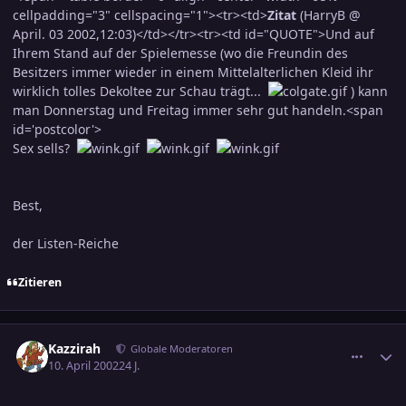
cellpadding="3" cellspacing="1"><tr><td>
Zitat
(HarryB @
April. 03 2002,12:03)</td></tr><tr><td id="QUOTE">Und auf
Ihrem Stand auf der Spielemesse (wo die Freundin des
Besitzers immer wieder in einem Mittelalterlichen Kleid ihr
wirklich tolles Dekoltee zur Schau trägt...
) kann
man Donnerstag und Freitag immer sehr gut handeln.<span
id='postcolor'>
Sex sells?
Best,
der Listen-Reiche
Zitieren
comment_37114
Ersteller-Statistik
Kazzirah
Globale Moderatoren
10. April 2002
24 J.