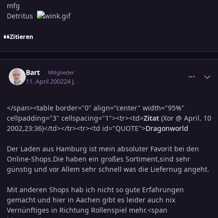
mfg
Detritus
Zitieren
comment_37090
Ersteller-Statistik
Bart
Mitglieder
11. April 2002
24 J.
</span><table border="0" align="center" width="95%"
cellpadding="3" cellspacing="1"><tr><td>
Zitat
(Xor @ April. 10
2002,23:36)</td></tr><tr><td id="QUOTE">
Dragonworld
Der Laden aus Hamburg ist mein absoluter Favorit bei den
Online-Shops.Die haben ein großes Sortiment,sind sehr
günstig und vor Allem sehr schnell was die Liefernug angeht.
Mit anderen Shops hab ich nicht so gute Erfahrungen
gemacht und hier in Aachen gibt es leider auch nix
Vernünftiges in Richtung Rollenspiel mehr.<span