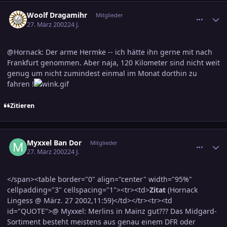
comment_37071
Ersteller-Statistik
Woolf Dragamihr
Mitglieder
27. März 2002
24 J.
@Hornack: Der arme Hermke -- ich hätte ihn gerne mit nach
Frankfurt genommen. Aber naja, 120 Kilometer sind nicht weit
genug um nicht zumindest einmal im Monat dorthin zu
fahren !
Zitieren
comment_37076
Ersteller-Statistik
Myxxel Ban Dor
Mitglieder
27. März 2002
24 J.
</span><table border="0" align="center" width="95%"
cellpadding="3" cellspacing="1"><tr><td>
Zitat
(Hornack
Lingess @ März. 27 2002,11:59)</td></tr><tr><td
id="QUOTE">@ Myxxel: Merlins in Mainz gut??? Das Midgard-
Sortiment besteht meistens aus genau einem DFR oder