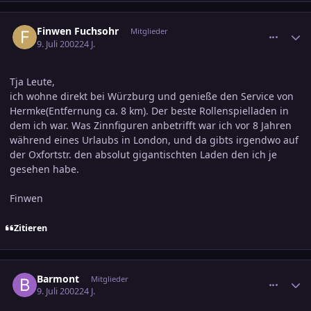
comment_37122
Ersteller-Statistik
Finwen Fuchsohr
Mitglieder
9. Juli 2002
24 J.
Tja Leute,
ich wohne direkt bei Würzburg und genieße den Service von
Hermke(Entfernung ca. 8 km). Der beste Rollenspielladen in
dem ich war. Was Zinnfiguren anbetrifft war ich vor 8 Jahren
während eines Urlaubs in London, und da gibts irgendwo auf
der Oxfortstr. den absolut gigantischten Laden den ich je
gesehen habe.
Finwen
Zitieren
comment_37128
Ersteller-Statistik
Barmont
Mitglieder
9. Juli 2002
24 J.