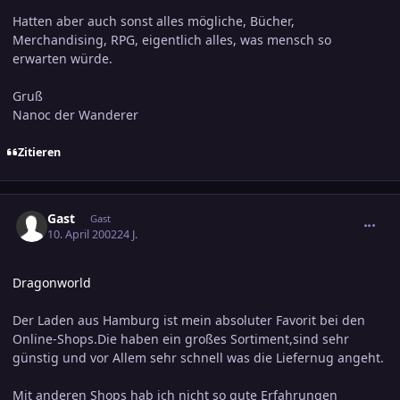
Hatten aber auch sonst alles mögliche, Bücher,
Merchandising, RPG, eigentlich alles, was mensch so
erwarten würde.
Gruß
Nanoc der Wanderer
Zitieren
comment_37068
Gast
Gast
10. April 2002
24 J.
Dragonworld
Der Laden aus Hamburg ist mein absoluter Favorit bei den
Online-Shops.Die haben ein großes Sortiment,sind sehr
günstig und vor Allem sehr schnell was die Liefernug angeht.
Mit anderen Shops hab ich nicht so gute Erfahrungen