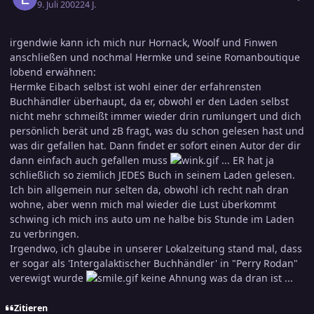
9. Juli 2002
24 J.
irgendwie kann ich mich nur Hornack, Woolf und Finwen
anschließen und nochmal Hermke und seine Romanboutique
lobend erwähnen:
Hermke Eibach selbst ist wohl einer der erfahrensten
Buchhändler überhaupt, da er, obwohl er den Laden selbst
nicht mehr schmeißt immer wieder drin rumlungert und dich
persönlich berät und zB fragt, was du schon gelesen hast und
was dir gefallen hat. Dann findet er sofort einen Autor der dir
dann einfach auch gefallen muss
... ER hat ja
schließlich so ziemlich JEDES Buch in seinem Laden gelesen.
Ich bin allgemein nur selten da, obwohl ich recht nah dran
wohne, aber wenn mich mal wieder die Lust überkommt
schwing ich mich ins auto um ne halbe bis Stunde im Laden
zu verbringen.
Irgendwo, ich glaube in unserer Lokalzeitung stand mal, dass
er sogar als 'Intergalaktischer Buchhändler' in "Perry Rodan"
verewigt wurde
keine Ahnung was da dran ist ...
Zitieren