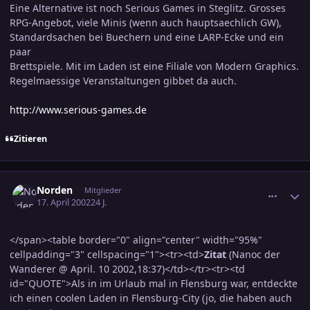
Eine Alternative ist noch Serious Games in Steglitz. Grosses
RPG-Angebot, viele Minis (wenn auch hauptsaechlich GW),
Standardsachen bei Buechern und eine LARP-Ecke und ein
paar
Brettspiele. Mit im Laden ist eine Filiale von Modern Graphics.
Regelmaessige Veranstaltungen gibbet da auch.
http://www.serious-games.de
Zitieren
comment_37107
Ersteller-Statistik
Norden
Mitglieder
17. April 2002
24 J.
</span><table border="0" align="center" width="95%"
cellpadding="3" cellspacing="1"><tr><td>
Zitat
(Nanoc der
Wanderer @ April. 10 2002,18:37)</td></tr><tr><td
id="QUOTE">Als in im Urlaub mal in Flensburg war, entdeckte
ich einen coolen Laden in Flensburg-City (jo, die haben auch