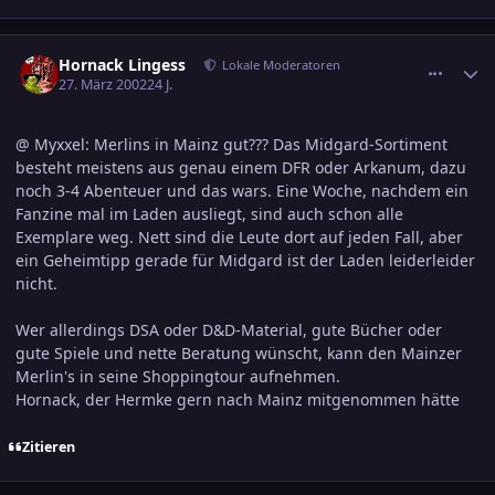
comment_37067
Ersteller-Statistik
Hornack Lingess
Lokale Moderatoren
27. März 2002
24 J.
@ Myxxel: Merlins in Mainz gut??? Das Midgard-Sortiment
besteht meistens aus genau einem DFR oder Arkanum, dazu
noch 3-4 Abenteuer und das wars. Eine Woche, nachdem ein
Fanzine mal im Laden ausliegt, sind auch schon alle
Exemplare weg. Nett sind die Leute dort auf jeden Fall, aber
ein Geheimtipp gerade für Midgard ist der Laden leiderleider
nicht.
Wer allerdings DSA oder D&D-Material, gute Bücher oder
gute Spiele und nette Beratung wünscht, kann den Mainzer
Merlin's in seine Shoppingtour aufnehmen.
Hornack, der Hermke gern nach Mainz mitgenommen hätte
Zitieren