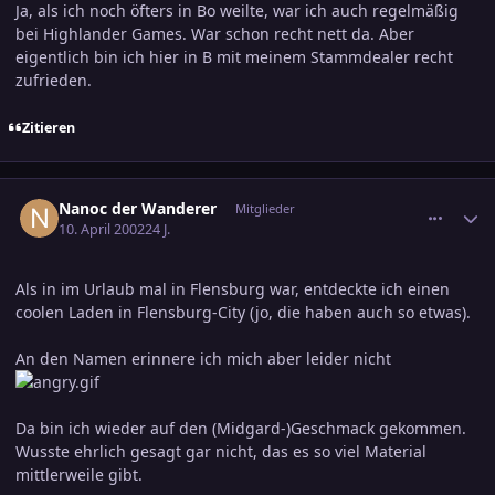
Ja, als ich noch öfters in Bo weilte, war ich auch regelmäßig
bei Highlander Games. War schon recht nett da. Aber
eigentlich bin ich hier in B mit meinem Stammdealer recht
zufrieden.
Zitieren
comment_37121
Ersteller-Statistik
Nanoc der Wanderer
Mitglieder
10. April 2002
24 J.
Als in im Urlaub mal in Flensburg war, entdeckte ich einen
coolen Laden in Flensburg-City (jo, die haben auch so etwas).
An den Namen erinnere ich mich aber leider nicht
Da bin ich wieder auf den (Midgard-)Geschmack gekommen.
Wusste ehrlich gesagt gar nicht, das es so viel Material
mittlerweile gibt.