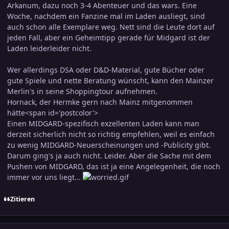
Arkanum, dazu noch 3-4 Abenteuer und das wars. Eine
Woche, nachdem ein Fanzine mal im Laden ausliegt, sind
auch schon alle Exemplare weg. Nett sind die Leute dort auf
jeden Fall, aber ein Geheimtipp gerade für Midgard ist der
Laden leiderleider nicht.
Wer allerdings DSA oder D&D-Material, gute Bücher oder
gute Spiele und nette Beratung wünscht, kann den Mainzer
Merlin's in seine Shoppingtour aufnehmen.
Hornack, der Hermke gern nach Mainz mitgenommen
hätte<span id='postcolor'>
Einen MIDGARD-spezifisch exzellenten Laden kann man
derzeit sicherlich nicht so richtig empfehlen, weil es einfach
zu wenig MIDGARD-Neuerscheinungen und -Publicity gibt.
Darum ging's ja auch nicht. Leider. Aber die Sache mit dem
Pushen von MIDGARD, das ist ja eine Angelegenheit, die noch
immer vor uns liegt...
Zitieren
comment_37082
Ersteller-Statistik