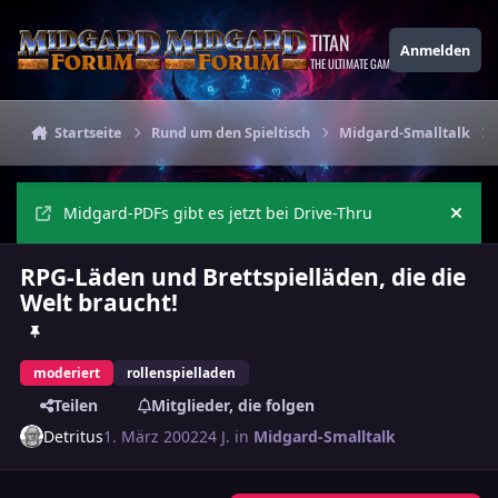
Zu Inhalt springen
TITAN
Anmelden
THE ULTIMATE GAMING THEME
Startseite
Rund um den Spieltisch
Midgard-Smalltalk
Midgard-PDFs gibt es jetzt bei Drive-Thru
Ankü
RPG-Läden und Brettspielläden, die die
Welt braucht!
moderiert
rollenspielladen
Teilen
Mitglieder, die folgen
Detritus
1. März 2002
24 J.
in
Midgard-Smalltalk