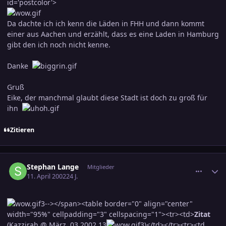
id='postcolor'>
Da dachte ich ich kenn die Läden in FHH und dann kommt
einer aus Aachen und erzählt, dass es eine Laden in Hamburg
gibt den ich noch nicht kenne.
Danke
Gruß
Eike, der manchmal glaubt diese Stadt ist doch zu groß für
ihn
Zitieren
comment_37098
Ersteller-Statistik
Stephan Lange
Mitglieder
11. April 2002
24 J.
3--></span><table border="0" align="center"
width="95%" cellpadding="3" cellspacing="1"><tr><td>
Zitat
(Kazzirah @ März. 03 2002,13
3)</td></tr><tr><td