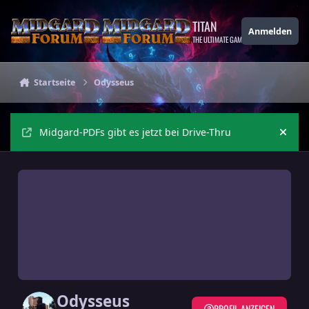
Zu Inhalt springen
TITAN
Anmelden
THE ULTIMATE GAMING THEME
Startseite
Odysseus
Midgard-PDFs gibt es jetzt bei Drive-Thru
Ankü
Odysseus
PROFIL ANZEIGEN