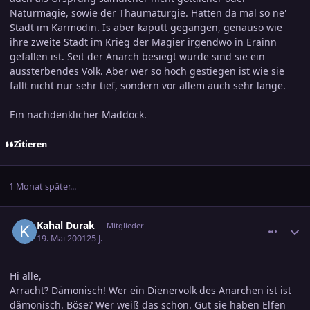
Naturmagie, sowie der Thaumaturgie. Hatten da mal so ne'
Stadt im Karmodin. Is aber kaputt gegangen, genauso wie
ihre zweite Stadt im Krieg der Magier irgendwo in Erainn
gefallen ist. Seit der Anarch besiegt wurde sind sie ein
aussterbendes Volk. Aber wer so hoch gestiegen ist wie sie
fällt nicht nur sehr tief, sondern vor allem auch sehr lange.
Ein nachdenklicher Maddock.
Zitieren
1 Monat später...
comment_24635
Ersteller-Statistik
Kahal Durak
Mitglieder
19. Mai 2001
25 J.
Hi alle,
Arracht? Dämonisch! Wer ein Dienervolk des Anarchen ist ist
dämonisch. Böse? Wer weiß das schon. Gut sie haben Elfen