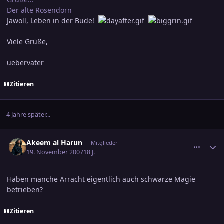
Der alte Rosendorn
Jawoll, Leben in der Bude!
Viele Grüße,
uebervater
Zitieren
4 Jahre später...
comment_1090224
Ersteller-Statistik
Akeem al Harun
Mitglieder
19. November 2007
18 J.
Haben manche Arracht eigentlich auch schwarze Magie
betrieben?
Zitieren