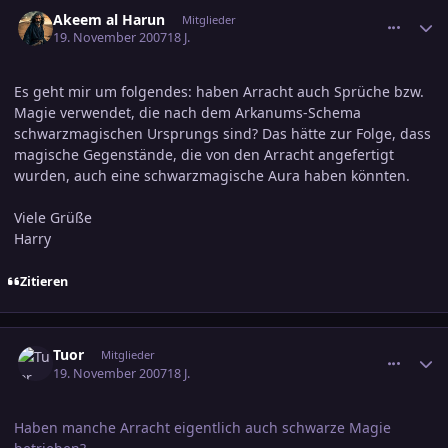
comment_1090247
Ersteller-Statistik
Akeem al Harun
Mitglieder
19. November 2007
18 J.
Es geht mir um folgendes: haben Arracht auch Sprüche bzw.
Magie verwendet, die nach dem Arkanums-Schema
schwarzmagischen Ursprungs sind? Das hätte zur Folge, dass
magische Gegenstände, die von den Arracht angefertigt
wurden, auch eine schwarzmagische Aura haben könnten.
Viele Grüße
Harry
Zitieren
comment_1090345
Ersteller-Statistik
Tuor
Mitglieder
19. November 2007
18 J.
Haben manche Arracht eigentlich auch schwarze Magie