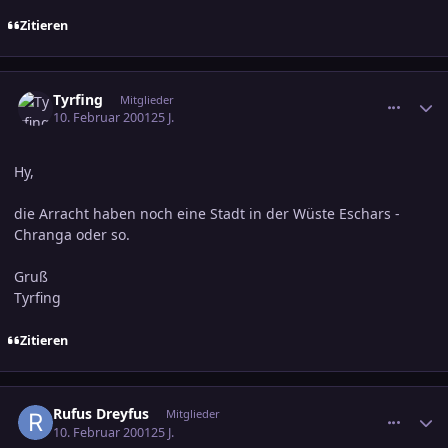
Zitieren
comment_24628
Ersteller-Statistik
Tyrfing
Mitglieder
10. Februar 2001
25 J.
Hy,
die Arracht haben noch eine Stadt in der Wüste Eschars -
Chranga oder so.
Gruß
Tyrfing
Zitieren
comment_24633
Ersteller-Statistik
Rufus Dreyfus
Mitglieder
10. Februar 2001
25 J.