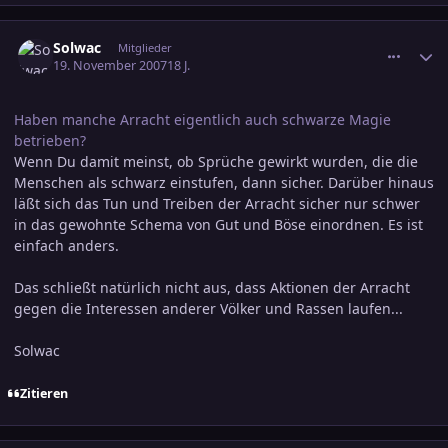
comment_1090234
Ersteller-Statistik
Solwac
Mitglieder
19. November 2007
18 J.
Haben manche Arracht eigentlich auch schwarze Magie
betrieben?
Wenn Du damit meinst, ob Sprüche gewirkt wurden, die die
Menschen als schwarz einstufen, dann sicher. Darüber hinaus
läßt sich das Tun und Treiben der Arracht sicher nur schwer
in das gewohnte Schema von Gut und Böse einordnen. Es ist
einfach anders.
Das schließt natürlich nicht aus, dass Aktionen der Arracht
gegen die Interessen anderer Völker und Rassen laufen...
Solwac
Zitieren