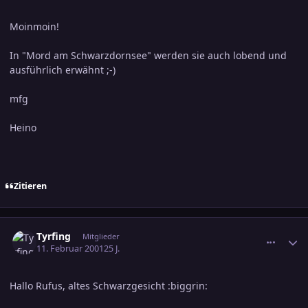
Moinmoin!
In "Mord am Schwarzdornsee" werden sie auch lobend und
ausführlich erwähnt ;-)
mfg
Heino
Zitieren
comment_24639
Ersteller-Statistik
Tyrfing
Mitglieder
11. Februar 2001
25 J.
Hallo Rufus, altes Schwarzgesicht :biggrin: