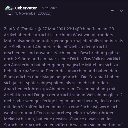
comment_250513
Ersteller-Statistik
uebervater
Mitglieder
1. November 2003
22 J.
Zitat[/b] (TomKer @ 27 Mai 2001,23:14)]Ich hoffe mein GB-
Artikel über die Arracht ist nicht im Wust von Alexanders
Materialsammlung untergegangen.<p>Jedenfalls sind bereits
alle Stellen und Abenteuer die offiziell zu den Arracht
erschienen sind erwähnt. Nach meiner Beschreibung gibt es
noch 2 Städte und ein paar kleine Dörfer. Das Volk ist wirklich
am Aussterben hat aber genug magische Mittel um sich zu
behelfen.<p>Sie sind Diener des Anarchen und haben den
Elben etliches über Magie beigebracht. Die Coraniad haben
sich ja erst später abgespalten, als sie mehr über den
Anarchen erfuhren.<p>Abenteuer im Zusammenhang mit
Artefakten und Dingen der Arracht sind in Vielzahl möglich. 2
mehr oder weniger fertige liegen bei mir herum, doch da es
mit dem Veröffentlichen immer so eine Sache ist, werde ich
wohl sie nur auf Cons usw. probespielen.<p>Wer übrigens
Meketisch kann, hat eine gewisse Chance etwas von der
Sprache der Arracht zu entziffern bzw. kann sie immerhin auf