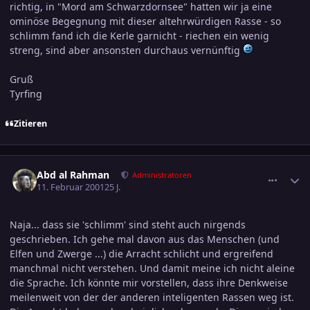
richtig, in "Mord am Schwarzdornsee" hatten wir ja eine
ominöse Begegnung mit dieser altehrwürdigen Rasse - so
schlimm fand ich die Kerle garnicht - riechen ein wenig
streng, sind aber ansonsten durchaus vernünftig
Gruß
Tyrfing
Zitieren
comment_24634
Ersteller-Statistik
Abd al Rahman
Administratoren
11. Februar 2001
25 J.
Naja... dass sie 'schlimm' sind steht auch nirgends
geschrieben. Ich gehe mal davon aus das Menschen (und
Elfen und Zwerge ...) die Arracht schlicht und ergreifend
manchmal nicht verstehen. Und damit meine ich nicht aleine
die Sprache. Ich könnte mir vorstellen, dass ihre Denkweise
meilenweit von der der anderen inteligenten Rassen weg ist.