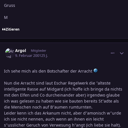
Gruss
M
Zitieren
comment_24632
Ersteller-Statistik
Argol
Mitglieder
9. Februar 2001
25 J.
Ich sehe mich als den Botschafter der Arracht
Nun die Arracht sind laut Eschar Regelwerk die "alteste
intelligente Rasse auf Midgard (ich hoffe ich bringe da nichts
mit den Elfen und Co durcheinander aber) irgendwo glaube
ich was gelesen zu haben wie sie bauten bereits St"adte als
die Menschen noch auf B"aumen rumturnten.
Leider kenn ich das Arkanum nicht, aber d"amonisch w"urde
ich sie nicht nennen, auch wenn an ihnen ein leicht
s"usslicher Geruch von Verwesung h"angt (ich liebe sie halt).