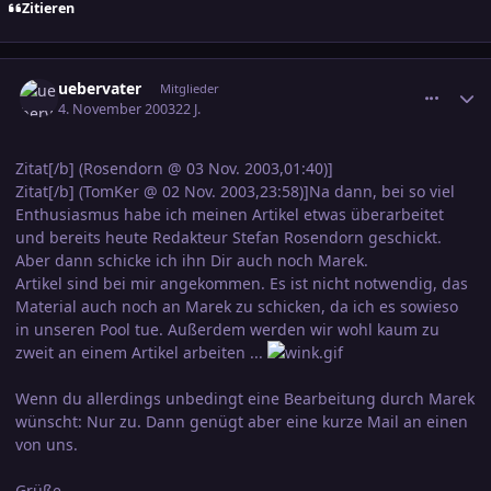
Zitieren
comment_251758
Ersteller-Statistik
uebervater
Mitglieder
4. November 2003
22 J.
Zitat[/b] (Rosendorn @ 03 Nov. 2003,01:40)]
Zitat[/b] (TomKer @ 02 Nov. 2003,23:58)]Na dann, bei so viel
Enthusiasmus habe ich meinen Artikel etwas überarbeitet
und bereits heute Redakteur Stefan Rosendorn geschickt.
Aber dann schicke ich ihn Dir auch noch Marek.
Artikel sind bei mir angekommen. Es ist nicht notwendig, das
Material auch noch an Marek zu schicken, da ich es sowieso
in unseren Pool tue. Außerdem werden wir wohl kaum zu
zweit an einem Artikel arbeiten ...
Wenn du allerdings unbedingt eine Bearbeitung durch Marek
wünscht: Nur zu. Dann genügt aber eine kurze Mail an einen
von uns.
Grüße...