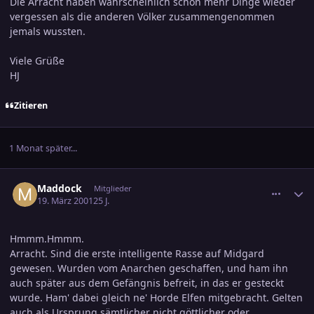
Die Arracht haben wahrscheinlich schon mehr Dinge wieder
vergessen als die anderen Völker zusammengenommen
jemals wussten.
Viele Grüße
HJ
Zitieren
1 Monat später...
comment_24629
Ersteller-Statistik
Maddock
Mitglieder
19. März 2001
25 J.
Hmmm.Hmmm.
Arracht. Sind die erste intelligente Rasse auf Midgard
gewesen. Wurden vom Anarchen geschaffen, und ham ihn
auch später aus dem Gefängnis befreit, in das er gesteckt
wurde. Ham' dabei gleich ne' Horde Elfen mitgebracht. Gelten
auch als Ursprung sämtlicher nicht göttlicher oder