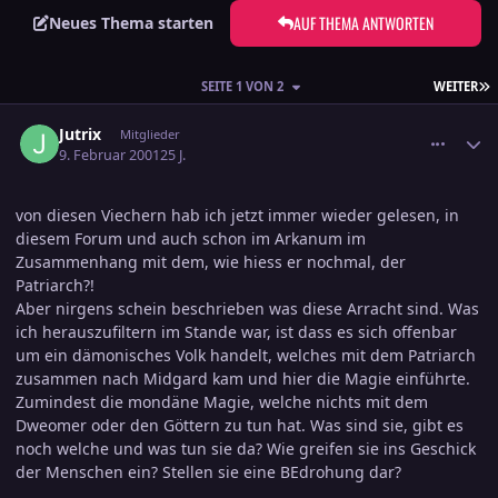
AUF THEMA ANTWORTEN
Neues Thema starten
L
SEITE 1 VON 2
WEITER
comment_24631
Ersteller-Statistik
Jutrix
Mitglieder
9. Februar 2001
25 J.
von diesen Viechern hab ich jetzt immer wieder gelesen, in
diesem Forum und auch schon im Arkanum im
Zusammenhang mit dem, wie hiess er nochmal, der
Patriarch?!
Aber nirgens schein beschrieben was diese Arracht sind. Was
ich herauszufiltern im Stande war, ist dass es sich offenbar
um ein dämonisches Volk handelt, welches mit dem Patriarch
zusammen nach Midgard kam und hier die Magie einführte.
Zumindest die mondäne Magie, welche nichts mit dem
Dweomer oder den Göttern zu tun hat. Was sind sie, gibt es
noch welche und was tun sie da? Wie greifen sie ins Geschick
der Menschen ein? Stellen sie eine BEdrohung dar?