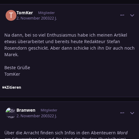
comment_250842
Ersteller-Statistik
TomKer
Mitglieder
2. November 2003
22 J.
Na dann, bei so viel Enthusiasmus habe ich meinen Artikel
etwas überarbeitet und bereits heute Redakteur Stefan
Rosendorn geschickt. Aber dann schicke ich ihn Dir auch noch
Marek.
Beste Grüße
TomKer
Zitieren
comment_250846
Ersteller-Statistik
Branwen
Mitglieder
2. November 2003
22 J.
Über die Arracht finden sich Infos in den Abenteuern
Mord