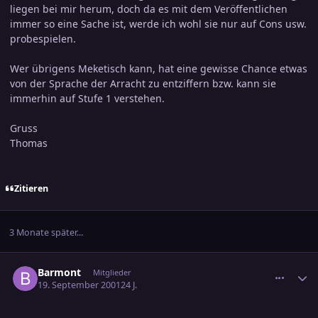
liegen bei mir herum, doch da es mit dem Veröffentlichen
immer so eine Sache ist, werde ich wohl sie nur auf Cons usw.
probespielen.
Wer übrigens Meketisch kann, hat eine gewisse Chance etwas
von der Sprache der Arracht zu entziffern bzw. kann sie
immerhin auf Stufe 1 verstehen.
Gruss
Thomas
Zitieren
3 Monate später...
comment_24637
Ersteller-Statistik
Barmont
Mitglieder
19. September 2001
24 J.