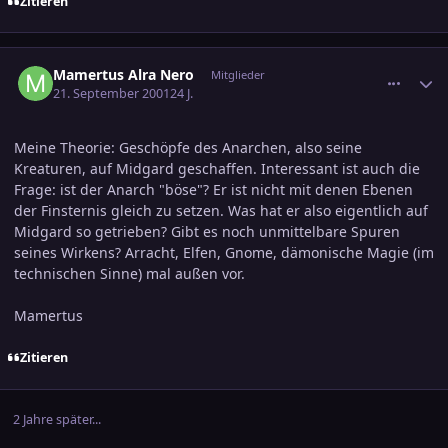
Zitieren
comment_24630
Ersteller-Statistik
Mamertus Alra Nero
Mitglieder
21. September 2001
24 J.
Meine Theorie: Geschöpfe des Anarchen, also seine
Kreaturen, auf Midgard geschaffen. Interessant ist auch die
Frage: ist der Anarch "böse"? Er ist nicht mit denen Ebenen
der Finsternis gleich zu setzen. Was hat er also eigentlich auf
Midgard so getrieben? Gibt es noch unmittelbare Spuren
seines Wirkens? Arracht, Elfen, Gnome, dämonische Magie (im
technischen Sinne) mal außen vor.
Mamertus
Zitieren
2 Jahre später...