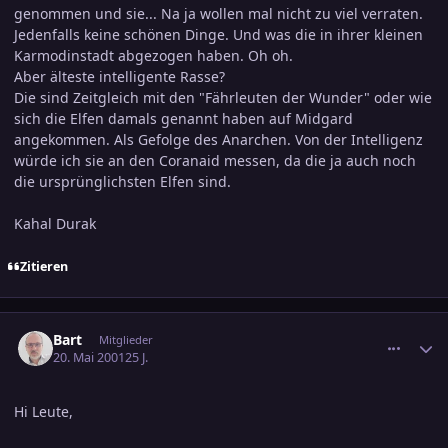
genommen und sie... Na ja wollen mal nicht zu viel verraten.
Jedenfalls keine schönen Dinge. Und was die in ihrer kleinen
Karmodinstadt abgezogen haben. Oh oh.
Aber älteste intelligente Rasse?
Die sind Zeitgleich mit den "Fährleuten der Wunder" oder wie
sich die Elfen damals genannt haben auf Midgard
angekommen. Als Gefolge des Anarchen. Von der Intelligenz
würde ich sie an den Coranaid messen, da die ja auch noch
die ursprünglichsten Elfen sind.
Kahal Durak
Zitieren
comment_24636
Ersteller-Statistik
Bart
Mitglieder
20. Mai 2001
25 J.
Hi Leute,