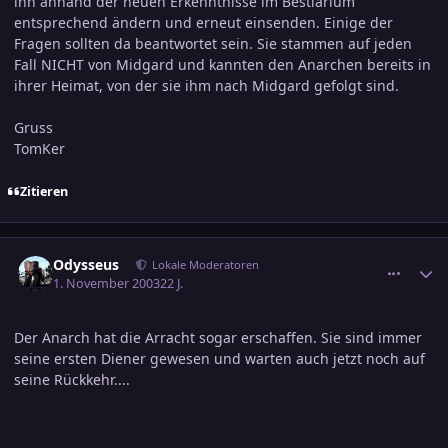
ihn anhand der neuen Erkenntnisse im Bestiarium
entsprechend ändern und erneut einsenden. Einige der
Fragen sollten da beantwortet sein. Sie stammen auf jeden
Fall NICHT von Midgard und kannten den Anarchen bereits in
ihrer Heimat, von der sie ihm nach Midgard gefolgt sind.
Gruss
TomKer
Zitieren
comment_250595
Ersteller-Statistik
Odysseus
Lokale Moderatoren
1. November 2003
22 J.
Der Anarch hat die Arracht sogar erschaffen. Sie sind immer
seine ersten Diener gewesen und warten auch jetzt noch auf
seine Rückkehr....