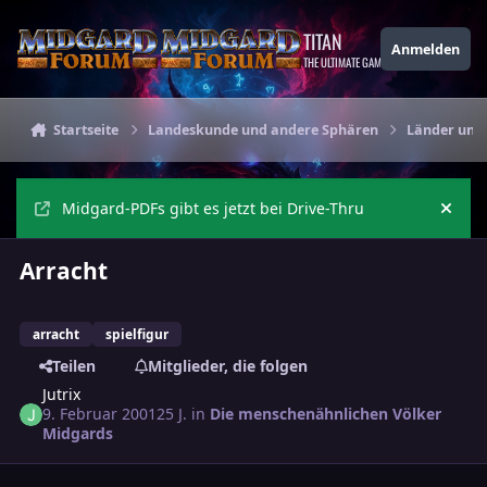
Zu Inhalt springen
TITAN
Anmelden
THE ULTIMATE GAMING THEME
Startseite
Landeskunde und andere Sphären
Länder und
Midgard-PDFs gibt es jetzt bei Drive-Thru
Ankü
Arracht
arracht
spielfigur
Teilen
Mitglieder, die folgen
Jutrix
9. Februar 2001
25 J.
in
Die menschenähnlichen Völker
Midgards