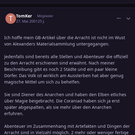
comment_24640
Ersteller-Statistik
TomKer
Mitglieder
27. Mai 2001
25 J.
Ich hoffe mein GB-Artikel über die Arracht ist nicht im Wust
von Alexanders Materialsammlung untergegangen.
Jedenfalls sind bereits alle Stellen und Abenteuer die offiziell
zu den Arracht erschienen sind erwähnt. Nach meiner
Beschreibung gibt es noch 2 Städte und ein paar kleine
Dörfer. Das Volk ist wirklich am Aussterben hat aber genug
magische Mittel um sich zu behelfen.
Sie sind Diener des Anarchen und haben den Elben etliches
über Magie beigebracht. Die Coraniad haben sich ja erst
später abgespalten, als sie mehr über den Anarchen
erfuhren.
Abenteuer im Zusammenhang mit Artefakten und Dingen der
Arracht sind in Vielzahl möglich. 2 mehr oder weniger fertige