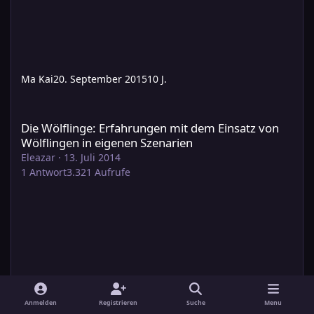
Ma Kai
20. September 2015
10 J.
Die Wölflinge: Erfahrungen mit dem Einsatz von Wölflingen in 
Die Wölflinge: Erfahrungen mit dem Einsatz von
Wölflingen in eigenen Szenarien
Eleazar
·
13. Juli 2014
1
Antwort
3.321
Aufrufe
Anmelden
Registrieren
Suche
Menu