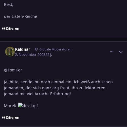
Best,
der Listen-Reiche
Zitieren
comment_250613
Ersteller-Statistik
Raldnar
Globale Moderatoren
2. November 2003
22 J.
@TomKer
Ja, bitte, sende ihn noch einmal ein. Ich weiß auch schon
jemanden, der sich ganz arg freut, ihn zu lektorieren -
jemand mit viel Arracht-Erfahrung!
Marek
Zitieren