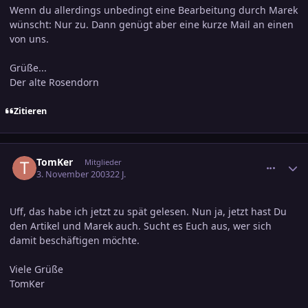
Wenn du allerdings unbedingt eine Bearbeitung durch Marek
wünscht: Nur zu. Dann genügt aber eine kurze Mail an einen
von uns.
Grüße...
Der alte Rosendorn
Zitieren
comment_251369
Ersteller-Statistik
TomKer
Mitglieder
3. November 2003
22 J.
Uff, das habe ich jetzt zu spät gelesen. Nun ja, jetzt hast Du
den Artikel und Marek auch. Sucht es Euch aus, wer sich
damit beschäftigen möchte.
Viele Grüße
TomKer