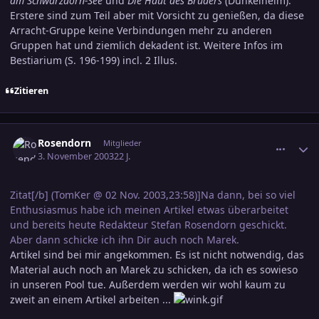
am Schwarzdorn-See
und
Die Haut des Bruders
(Dunkelheim).
Erstere sind zum Teil aber mit Vorsicht zu genießen, da diese
Arracht-Gruppe keine Verbindungen mehr zu anderen
Gruppen hat und ziemlich dekadent ist. Weitere Infos im
Bestiarium (S. 196-199) incl. 2 Illus.
Zitieren
comment_250853
Ersteller-Statistik
Rosendorn
Mitglieder
3. November 2003
22 J.
Zitat[/b] (TomKer @ 02 Nov. 2003,23:58)]Na dann, bei so viel
Enthusiasmus habe ich meinen Artikel etwas überarbeitet
und bereits heute Redakteur Stefan Rosendorn geschickt.
Aber dann schicke ich ihn Dir auch noch Marek.
Artikel sind bei mir angekommen. Es ist nicht notwendig, das
Material auch noch an Marek zu schicken, da ich es sowieso
in unseren Pool tue. Außerdem werden wir wohl kaum zu
zweit an einem Artikel arbeiten ...