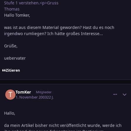
Stufe 1 verstehen.<p>Gruss
Thomas
Hallo Tomker,
was ist aus diesem Material geworden? Hast du es noch
irgendwo rumliegen? Ich hätte großes Interesse...
Grüße,
uebervater
Zitieren
comment_250569
Ersteller-Statistik
TomKer
Mitglieder
1. November 2003
22 J.
Hallo,
da mein Artikel bisher nicht veröffentlicht wurde, werde ich