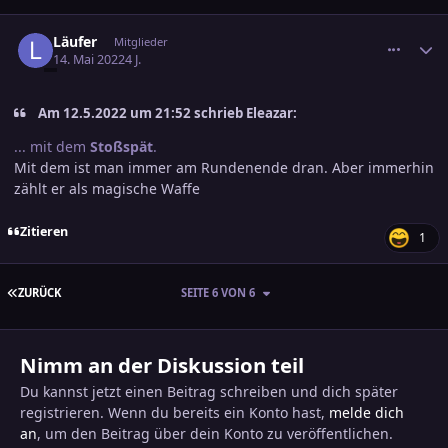
comment_3463388
Ersteller-Statistik
Läufer
Mitglieder
14. Mai 2022
4 J.
Am 12.5.2022 um 21:52 schrieb Eleazar:
... mit dem
Stoßspät
.
Mit dem ist man immer am Rundenende dran. Aber immerhin
zählt er als magische Waffe
Zitieren
1
ERSTE SEITE
ZURÜCK
SEITE 6 VON 6
Nimm an der Diskussion teil
Du kannst jetzt einen Beitrag schreiben und dich später
registrieren. Wenn du bereits ein Konto hast,
melde dich
an
, um den Beitrag über dein Konto zu veröffentlichen.