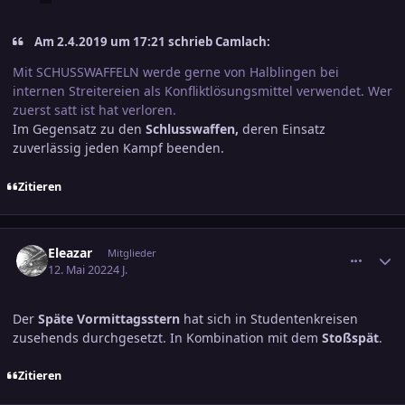
Am 2.4.2019 um 17:21 schrieb Camlach:
Mit SCHUSSWAFFELN werde gerne von Halblingen bei
internen Streitereien als Konfliktlösungsmittel verwendet. Wer
zuerst satt ist hat verloren.
Im Gegensatz zu den
Schlusswaffen,
deren Einsatz
zuverlässig jeden Kampf beenden.
Zitieren
comment_3462757
Ersteller-Statistik
Eleazar
Mitglieder
12. Mai 2022
4 J.
Der
Späte Vormittagsstern
hat sich in Studentenkreisen
zusehends durchgesetzt. In Kombination mit dem
Stoßspät
.
Zitieren