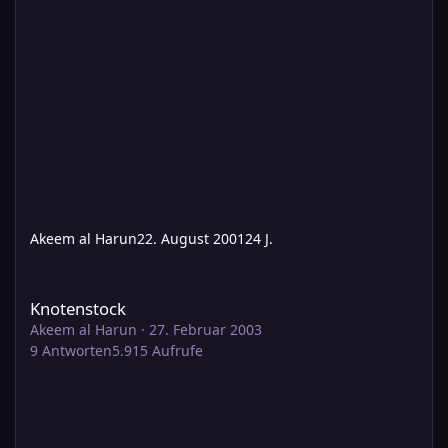
Akeem al Harun
22. August 2001
24 J.
Knotenstock
Knotenstock
Akeem al Harun
·
27. Februar 2003
9
Antworten
5.915
Aufrufe