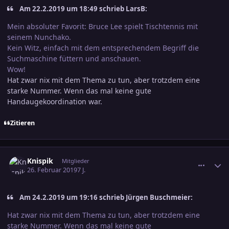
Am 22.2.2019 um 18:49 schrieb LarsB:
Mein absoluter Favorit: Bruce Lee spielt Tischtennis mit
seinem Nunchako.
Kein Witz, einfach mit dem entsprechendem Begriff die
Suchmaschine füttern und anschauen.
Wow!
Hat zwar nix mit dem Thema zu tun, aber trotzdem eine
starke Nummer. Wenn das mal keine gute
Handaugekoordination war.
Zitieren
comment_2976671
Ersteller-Statistik
Knispik
Mitglieder
26. Februar 2019
7 J.
Am 24.2.2019 um 19:16 schrieb Jürgen Buschmeier:
Hat zwar nix mit dem Thema zu tun, aber trotzdem eine
starke Nummer. Wenn das mal keine gute