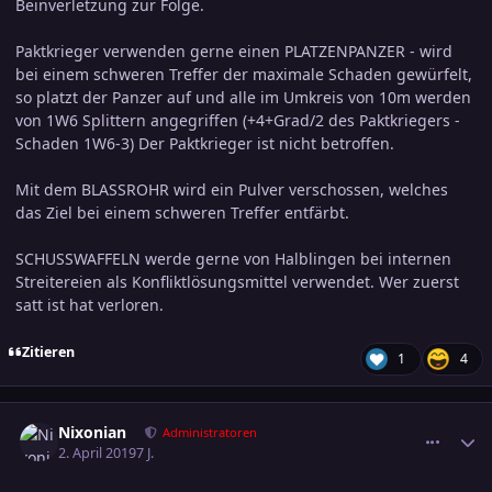
Beinverletzung zur Folge.
Paktkrieger verwenden gerne einen PLATZENPANZER - wird
bei einem schweren Treffer der maximale Schaden gewürfelt,
so platzt der Panzer auf und alle im Umkreis von 10m werden
von 1W6 Splittern angegriffen (+4+Grad/2 des Paktkriegers -
Schaden 1W6-3) Der Paktkrieger ist nicht betroffen.
Mit dem BLASSROHR wird ein Pulver verschossen, welches
das Ziel bei einem schweren Treffer entfärbt.
SCHUSSWAFFELN werde gerne von Halblingen bei internen
Streitereien als Konfliktlösungsmittel verwendet. Wer zuerst
satt ist hat verloren.
Zitieren
1
4
comment_2987483
Ersteller-Statistik
Nixonian
Administratoren
2. April 2019
7 J.