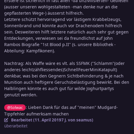
Erstere ist sicherlich in fast allen -da unzivilisierten- Gebieten
(ausser unseren wohlgestalteten -man denke nur an die
gepflasterten Wege-) äusserst hilfreich.
Letztere schützt hervorragend vor lästigem Krabbelzeugs,
Sonnenbrand und könnte auch vor Drachenodem hilfreich
sein. Desweiteren hilft letztere natürlich auch sehr gut gegen
Entdeckungen, verwiesen sei da freundlichst auf John
Rambos Biografie "1st Blood p.II" (s. unsere Bibliothek -
Abteilung: Kampfikonen).
Nachtrag: Als Waffe wäre es vlt. als SSFMK ("Schlamm"(oder
anderes leichtzähfliessendes)SchnellFeuerMiniKatapult)
denkbar, was bei den Gegnern Sichtbehinderung & je nach
Munition auch heftigere Geruchsbelästigung bewirkt. Bei den
Halblingen könnte es auch gut für wilde Joghurtpartys
genutzt werden.
: Lieben Dank für das auf "meinen" Mudgard-
@Solwac
Tippfehler aufmerksam machen
Bearbeitet (
11. April 2019
7 J.
von seamus)
überarbeitet