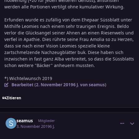
notwendig (+20 für jeden weiteren Genuss), ansonsten
werden alle Portionen vertilgt ohne kumulativer Wirkung.
Erfunden wurde es zufällig von dem Ehepaar Süssblatt unter
Mithilfe Leomies nach einem sehr traurigen Ereignis. Beldo
verlor die Glücksangel seiner Ahnen an einen Riesenwels und
verfiel in Apathie. Dies rührte seine Frau Amolia so zu Herzen,
dass sie nach einer Vision Leomies spezielle kleine
zartschmelzende Nachzeugblätter buk. Diese haben sich
inzwischen in fast ganz Alba verbreitet, so dass die Süssblatts
schon weitere "Bäcker" anheuern mussten.
*) Wichtelwunsch 2019
Bearbeitet (
2. November 2019
6 J.
von seamus)
Zitieren
comment_3043739
Ersteller-Statistik
seamus
Mitglieder
3. November 2019
6 J.