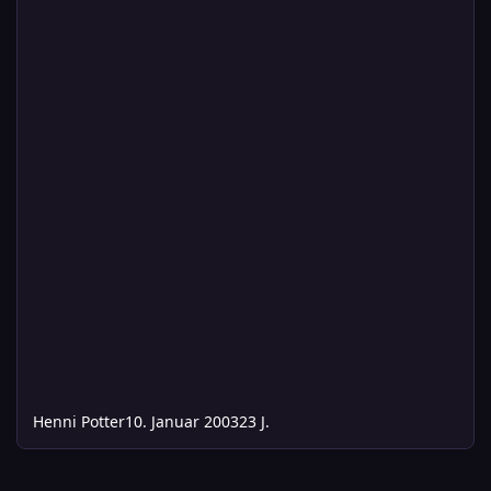
Henni Potter
10. Januar 2003
23 J.