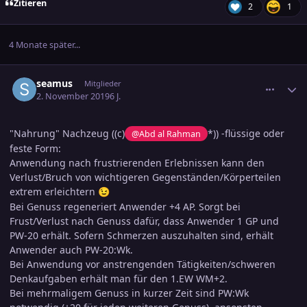
Zitieren
2
1
4 Monate später...
comment_3043667
Ersteller-Statistik
seamus
Mitglieder
2. November 2019
6 J.
"Nahrung" Nachzeug ((c)
*)) -flüssige oder
@Abd al Rahman
feste Form:
Anwendung nach frustrierenden Erlebnissen kann den
Verlust/Bruch von wichtigeren Gegenständen/Körperteilen
extrem erleichtern
😉
Bei Genuss regeneriert Anwender +4 AP. Sorgt bei
Frust/Verlust nach Genuss dafür, dass Anwender 1 GP und
PW-20 erhält. Sofern Schmerzen auszuhalten sind, erhält
Anwender auch PW-20:Wk.
Bei Anwendung vor anstrengenden Tätigkeiten/schweren
Denkaufgaben erhält man für den 1.EW WM+2.
Bei mehrmaligem Genuss in kurzer Zeit sind PW:Wk