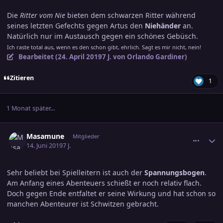
Die
Ritter vom Nie
bieten dem schwarzen Ritter während
seines letzten Gefechts gegen Artus den
Niehänder
an.
Natürlich nur im Austausch gegen ein schönes Gebüsch.
Ich raste total aus, wenn es den schon gibt, ehrlich. Sagt es mir nicht, nein!
Bearbeitet (
24. April 2019
7 J.
von Orlando Gardiner)
Zitieren
1
1 Monat später...
comment_3007383
Ersteller-Statistik
Masamune
Mitglieder
14. Juni 2019
7 J.
Sehr beliebt bei Spielleitern ist auch der
Spannungsbogen
.
Am Anfang eines Abenteuers schießt er noch relativ flach.
Doch gegen Ende entfaltet er seine Wirkung und hat schon so
manchen Abenteurer ist Schwitzen gebracht.