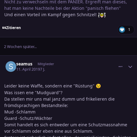
Nicht zu verwechseln mit dem PANIER. Ergreift man dieses,
hat man keine Nachteile bei der Aktion "panisch fliehen"
Und einen Vorteil im Kampf gegen Schnitzel!
Zitieren
1
2 Wochen später...
comment_2989389
Ersteller-Statistik
seamus
Mitglieder
11. April 2019
7 J.
Leider keine Waffe, sondern eine "Rüstung"
😉
Was issen ene "Mudguard"?
Da stellen mir uns mal janz dumm und frikelieren die
frömdsprachigen Bestandteile:
Mud -Schlamm
Guard -Schutz/Wächter
Somit handelt es sich entweder um eine Schutzmassnahme
vor Schlamm oder eben eine aus Schlamm.