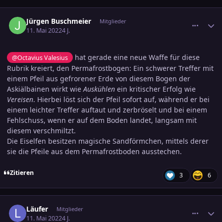
comment_3462095
Ersteller-Statistik
Jürgen Buschmeier
Mitglieder
11. Mai 2022
4 J.
hat gerade eine neue Waffe für diese
@Octavius Valesius
Rubrik kreiert, den Permafrostbogen: Ein schwerer Treffer mit
einem Pfeil aus gefrorener Erde von diesem Bogen der
Askiälbainen wirkt wie
Auskühlen
ein kritischer Erfolg wie
Vereisen
. Hierbei löst sich der Pfeil sofort auf, während er bei
einem leichter Treffer auftaut und zerbröselt und bei einem
Fehlschuss, wenn er auf dem Boden landet, langsam mit
diesem verschmiltzt.
Die Eiselfen besitzen magische Sandförmchen, mittels derer
sie die Pfeile aus dem Permafrostboden ausstechen.
Zitieren
3
6
comment_3462381
Ersteller-Statistik
Läufer
Mitglieder
11. Mai 2022
4 J.