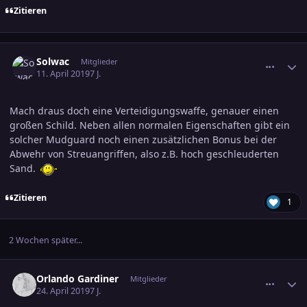
Zitieren
comment_2989392
Ersteller-Statistik
Solwac
Mitglieder
11. April 2019
7 J.
Mach draus doch eine Verteidigungswaffe, genauer einen
großen Schild. Neben allen normalen Eigenschaften gibt ein
solcher Mudguard noch einen zusätzlichen Bonus bei der
Abwehr von Streuangriffen, also z.B. hoch geschleuderten
Sand.
Zitieren
1
2 Wochen später...
comment_2991836
Ersteller-Statistik
Orlando Gardiner
Mitglieder
24. April 2019
7 J.