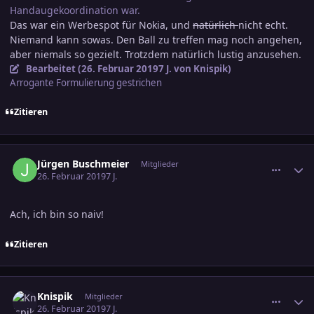
Handaugekoordination war.
Das war ein Werbespot für Nokia, und
natürlich
nicht echt.
Niemand kann sowas. Den Ball zu treffen mag noch angehen,
aber niemals so gezielt. Trotzdem natürlich lustig anzusehen.
Bearbeitet (
26. Februar 2019
7 J.
von Knispik)
Arrogante Formulierung gestrichen
Zitieren
comment_2976690
Ersteller-Statistik
Jürgen Buschmeier
Mitglieder
26. Februar 2019
7 J.
Ach, ich bin so naiv!
Zitieren
comment_2976702
Ersteller-Statistik
Knispik
Mitglieder
26. Februar 2019
7 J.