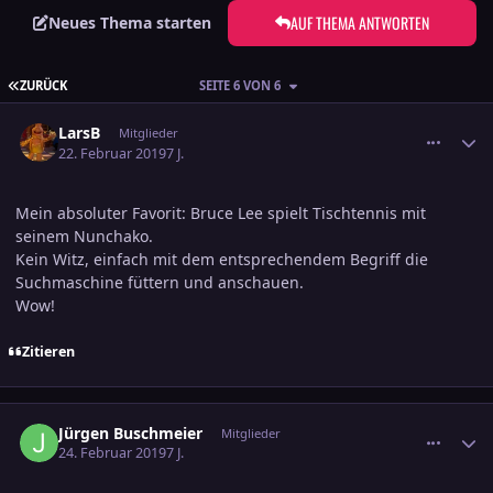
AUF THEMA ANTWORTEN
Neues Thema starten
ERSTE SEITE
ZURÜCK
SEITE 6 VON 6
comment_2975710
Ersteller-Statistik
LarsB
Mitglieder
22. Februar 2019
7 J.
Mein absoluter Favorit: Bruce Lee spielt Tischtennis mit
seinem Nunchako.
Kein Witz, einfach mit dem entsprechendem Begriff die
Suchmaschine füttern und anschauen.
Wow!
Zitieren
comment_2975900
Ersteller-Statistik
Jürgen Buschmeier
Mitglieder
24. Februar 2019
7 J.