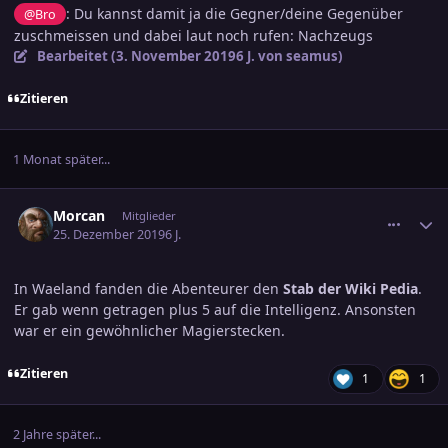
: Du kannst damit ja die Gegner/deine Gegenüber
@Bro
zuschmeissen und dabei laut noch rufen: Nachzeugs
Bearbeitet (
3. November 2019
6 J.
von seamus)
Zitieren
1 Monat später...
comment_3059206
Ersteller-Statistik
Morcan
Mitglieder
25. Dezember 2019
6 J.
In Waeland fanden die Abenteurer den
Stab der Wiki Pedia
.
Er gab wenn getragen plus 5 auf die Intelligenz. Ansonsten
war er ein gewöhnlicher Magierstecken.
Zitieren
1
1
2 Jahre später...