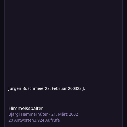
Jürgen Buschmeier
28. Februar 2003
23 J.
Himmelsspalter
Himmelsspalter
Bjargi Hammerhüter
·
21. März 2002
20
Antworten
3.924
Aufrufe