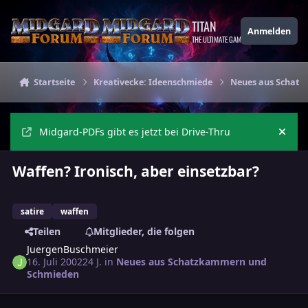
Zu Inhalt springen
TITAN
Anmelden
THE ULTIMATE GAMING THEME
Startseite
Kreativecke: Ideenschmiede
Neues aus Schat
Midgard-PDFs gibt es jetzt bei Drive-Thru
Ankü
Waffen? Ironisch, aber einsetzbar?
satire
waffen
Teilen
Mitglieder, die folgen
JuergenBuschmeier
16. Juli 2002
24 J.
in
Neues aus Schatzkammern und
Schmieden