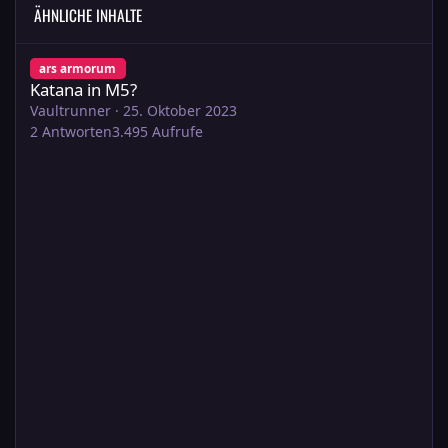
ÄHNLICHE INHALTE
Katana in M5?
ars armorum
Katana in M5?
Vaultrunner
·
25. Oktober 2023
2
Antworten
3.495
Aufrufe