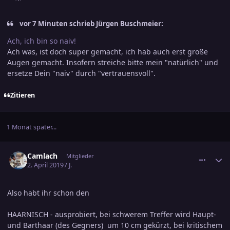
vor 7 Minuten schrieb Jürgen Buschmeier:
Ach, ich bin so naiv!
Ach was, ist doch super gemacht, ich hab auch erst große
Augen gemacht. Insofern streiche bitte mein "natürlich" und
ersetze Dein "naiv" durch "vertrauensvoll".
Zitieren
1 Monat später...
comment_2987461
Ersteller-Statistik
Camlach
Mitglieder
2. April 2019
7 J.
Also habt ihr schon den
HAARNISCH - ausprobiert, bei schwerem Treffer wird Haupt-
und Barthaar (des Gegners) um 10 cm gekürzt, bei kritischem