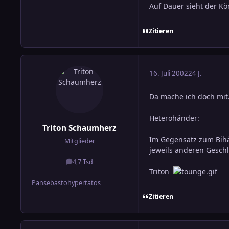
Auf Dauer sieht der Kö
Zitieren
16. Juli 2002
24 J.
Da mache ich doch mit.
Heterohänder:
Triton Schaumherz
Im Gegensatz zum Bihä
Mitglieder
jeweils anderen Geschl
4,7 Tsd
Beiträge
Triton
Pansebastohypertatos
Zitieren