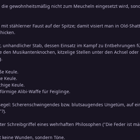
r, die gewohnheitsmäßig nicht zum Meucheln eingesetzt wird, son
e mit stählerner Faust auf der Spitze; damit visiert man in Old-Sh
hicken.
, unhandlicher Stab, dessen Einsatz im Kampf zu Entbehrungen führ
e den Musikantenknochen, kitzelige Stellen unter den Achsel oder
g.
ße Keule.
ke Keule.
chige Keule.
nförmige Alibi-Waffe für Feiglinge.
egel: Scherenschwingendes bzw. blutsaugendes Ungetüm, auf ein
?).
ter Schreibgriffel eines wehrhaften Philosophen ("Die Feder ist mä
gt keine Wunden, sondern Töne.