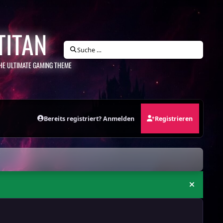
TITAN
Suche …
HE ULTIMATE GAMING THEME
Bereits registriert? Anmelden
Registrieren
Ankündi