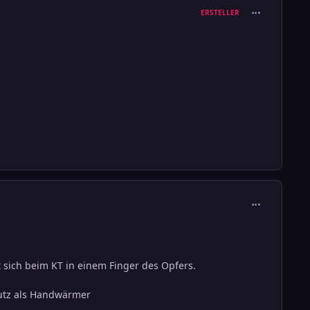
comment_302
ERSTELLER
comment_302
sich beim KT in einem Finger des Opfers.
hutz als Handwärmer