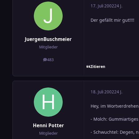
17. Juli 2002
24 J.
Der gefällt mir gut!!!!
JuergenBuschmeier
Mitglieder
483
Beiträge
Zitieren
18. Juli 2002
24 J.
Hey, im Wortverdrehen
- Molch: Gummiartiges
Henni Potter
- Schwuchtel: Degen, n
Mitglieder