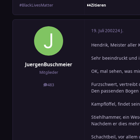
Zitieren
#BlackLivesMatter
19. Juli 2002
24 J.
Hendrik, Meister aller 
Sehr beeindruckt und i
JuergenBuschmeier
OK, mal sehen, was mir
Mitglieder
Furzschwert, vertreibt 
483
Beiträge
Den passenden Bogen g
Kampflöffel, findet s
Stiehlhammer, ein Wese
Nachdem er dies mehrfa
Schachtbeil, vor allem 