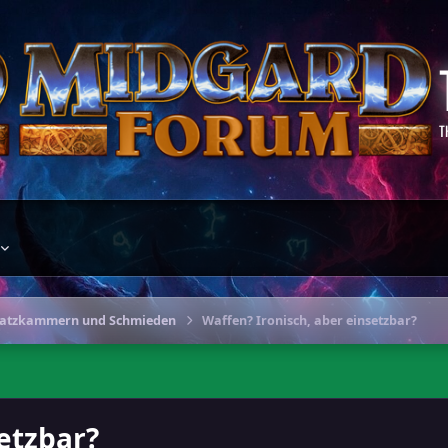
T
hatzkammern und Schmieden
Waffen? Ironisch, aber einsetzbar?
etzbar?