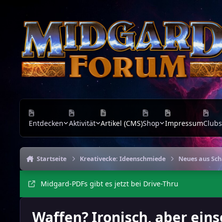
Zu Inhalt springen
Entdecken
Aktivität
Artikel (CMS)
Shop
Impressum
Clubs
Startseite
Kreativecke: Ideenschmiede
Neues aus Sc
Midgard-PDFs gibt es jetzt bei Drive-Thru
Waffen? Ironisch, aber eins