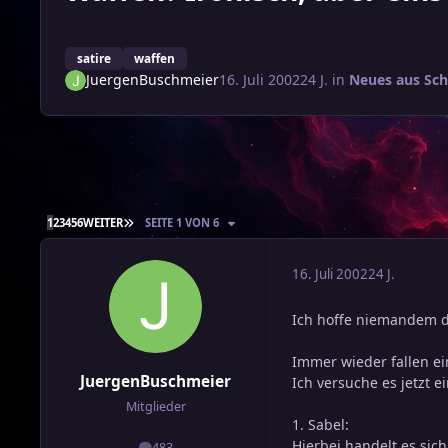
satire
waffen
JuergenBuschmeier
16. Juli 2002
24 J.
in
Neues aus Sc
LETZTE SEITE
1
2
3
4
5
6
WEITER
SEITE 1 VON 6
16. Juli 2002
24 J.
Ich hoffe niemandem d
Immer wieder fallen ei
JuergenBuschmeier
Ich versuche es jetzt e
Mitglieder
1. Sabel:
Hierbei handelt es sic
483