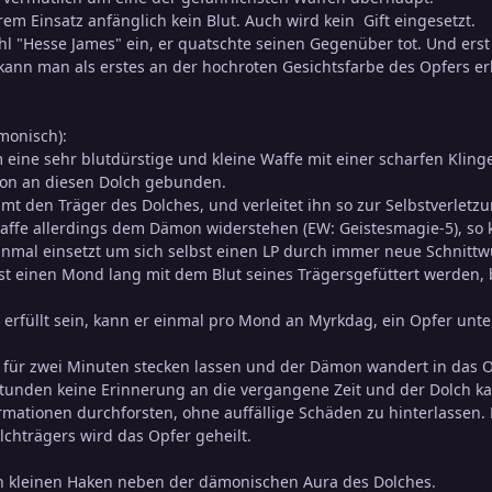
hrem Einsatz anfänglich kein Blut. Auch wird kein Gift eingesetzt.
hl "Hesse James" ein, er quatschte seinen Gegenüber tot. Und erst 
kann man als erstes an der hochroten Gesichtsfarbe des Opfers erk
monisch):
 eine sehr blutdürstige und kleine Waffe mit einer scharfen Kling
ämon an diesen Dolch gebunden.
 den Träger des Dolches, und verleitet ihn so zur Selbstverletzu
Waffe allerdings dem Dämon widerstehen (EW: Geistesmagie-5), so 
einmal einsetzt um sich selbst einen LP durch immer neue Schnit
t einen Mond lang mit dem Blut seines Trägersgefüttert werden, be
 erfüllt sein, kann er einmal pro Mond an Myrkdag, ein Opfer unte
 für zwei Minuten stecken lassen und der Dämon wandert in das O
Stunden keine Erinnerung an die vergangene Zeit und der Dolch ka
ationen durchforsten, ohne auffällige Schäden zu hinterlassen. E
lchträgers wird das Opfer geheilt.
en kleinen Haken neben der dämonischen Aura des Dolches.