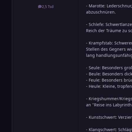
- Marotte: Lederschnu
2,5 Tsd
Beiträge
abzuschnüren.
- Schlefe: Schwertlanz
Reich der Träume zu sc
- Krampfstab: Schwerer
Stellen des Gegners wi
lang handlungsunfähi
- Seule: Besonders gro
- Beule: Besonders dic
- Feule: Besonders brü
- Heule: Kleine, tropfe
- Kriegshummer/Kriegs
an "Reise ins Labyrinth"
- Kunstschwert: Verzier
- Klangschwert: Schlä