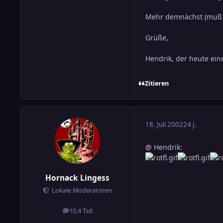
Mehr demnächst (muß j
Grüße,
Hendrik, der heute ei
Zitieren
18. Juli 2002
24 J.
@ Hendrik:
Hornack Lingess
Lokale Moderatoren
10,4 Tsd
Beiträge