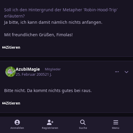
Soll ich den Hintergrund der Metapher 'Robin-Hood-Trip'
erläutern?
Ja bitte, ich kann damit nämlich nichts anfangen.
Mit freundlichen Grüßen, Fimolas!
Zitieren
comment_519091
Ersteller-Statistik
AzubiMagie
Mitglieder
25. Februar 2005
21 J.
Bitte nicht. Da kommt nichts gutes bei raus.
Zitieren
comment_519094
Ersteller-Statistik
Prados Karwan
Mitglieder
Anmelden
Registrieren
Suche
Menu
25. Februar 2005
21 J.