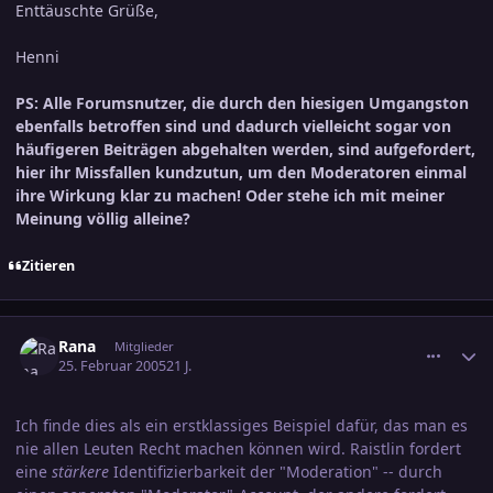
Enttäuschte Grüße,
Henni
PS: Alle Forumsnutzer, die durch den hiesigen Umgangston
ebenfalls betroffen sind und dadurch vielleicht sogar von
häufigeren Beiträgen abgehalten werden, sind aufgefordert,
hier ihr Missfallen kundzutun, um den Moderatoren einmal
ihre Wirkung klar zu machen! Oder stehe ich mit meiner
Meinung völlig alleine?
Zitieren
comment_518941
Ersteller-Statistik
Rana
Mitglieder
25. Februar 2005
21 J.
Ich finde dies als ein erstklassiges Beispiel dafür, das man es
nie allen Leuten Recht machen können wird. Raistlin fordert
eine
stärkere
Identifizierbarkeit der "Moderation" -- durch