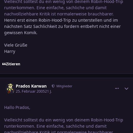
Vielleicht solltest du ein wenig von deinem Robin-Hood-Trip
runterkommen. Eine einfache, sachliche und damit
nachvollziehbare Kritik ist normalerweise brauchbarer.
Henni erst einen Robin-Hood-Trip zu unterstellen und im
nächsten Satz Sachlichkeit zu fordern entbehrt nicht einer
gewissen Komik.
Viele Grüße
Harry
Zitieren
comment_519089
Ersteller-Statistik
Prados Karwan
Mitglieder
25. Februar 2005
21 J.
Hallo Prados,
Vielleicht solltest du ein wenig von deinem Robin-Hood-Trip
runterkommen. Eine einfache, sachliche und damit
nachvollziehbare Kritik ist normalerweise brauchbarer.