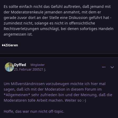
Es sollte einfach nicht das Gefühl auftreten, daß jemand mit
der Moderatorenkeule jemanden anmahnt, mit dem er
gerade zuvor dort an der Stelle eine Diskussion geführt hat -
zumindest nicht, solange es nicht in offensichtliche
Rechtsverletzungen umschlägt, bei denen sofortiges Handeln
angemessen ist.
Zitieren
comment_518937
Ersteller-Statistik
Dyffed
Mitglieder
25. Februar 2005
21 J.
Um Mißverständnissen vorzubeugen möchte ich hier mal
sagen, daß ich mit der Moderation in diesem Forum im
*Allgemeinen* sehr zufrieden bin und der Meinung, daß die
Moderatoren tolle Arbeit machen. Weiter so :-)
Hoffe, das war nun nicht off-topic.