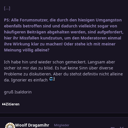
[...]
PS: Alle Forumsnutzer, die durch den hiesigen Umgangston
ebenfalls betroffen sind und dadurch vielleicht sogar von
häufigeren Beiträgen abgehalten werden, sind aufgefordert,
hier ihr Missfallen kundzutun, um den Moderatoren einmal
ihre Wirkung klar zu machen! Oder stehe ich mit meiner
Meinung völlig alleine?
Ich habe hin und wieder schon gemeckert. Langsam aber
sicher ist mir das zu blöd. Es hat keine Sinn über diverse
Probleme zu diskutieren. Aber du stehst definitiv nicht alleine
da. Ignorier es einfach
gruß Isaldorin
Zitieren
comment_519039
Ersteller-Statistik
Woolf Dragamihr
Mitglieder