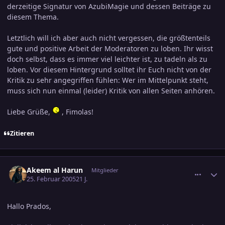
derzeitige Signatur von AzubiMagie und dessen Beiträge zu
diesem Thema.
Letztlich will ich aber auch nicht vergessen, die größtenteils
gute und positive Arbeit der Moderatoren zu loben. Ihr wisst
doch selbst, dass es immer viel leichter ist, zu tadeln als zu
loben. Vor diesem Hintergrund solltet ihr Euch nicht von der
Kritik zu sehr angegriffen fühlen: Wer im Mittelpunkt steht,
muss sich nun einmal (leider) Kritik von allen Seiten anhören.
Liebe Grüße,
, Fimolas!
Zitieren
comment_519054
Ersteller-Statistik
Akeem al Harun
Mitglieder
25. Februar 2005
21 J.
Hallo Prados,