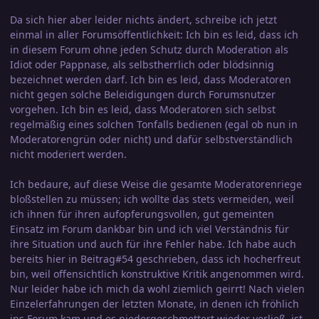
Da sich hier aber leider nichts ändert, schreibe ich jetzt
einmal in aller Forumsöffentlichkeit: Ich bin es leid, dass ich
in diesem Forum ohne jeden Schutz durch Moderation als
Idiot oder Pappnase, als selbstherrlich oder blödsinnig
bezeichnet werden darf. Ich bin es leid, dass Moderatoren
nicht gegen solche Beleidigungen durch Forumsnutzer
vorgehen. Ich bin es leid, dass Moderatoren sich selbst
regelmäßig eines solchen Tonfalls bedienen (egal ob nun in
Moderatorengrün oder nicht) und dafür selbstverständlich
nicht moderiert werden.
Ich bedaure, auf diese Weise die gesamte Moderatorenriege
bloßstellen zu müssen; ich wollte das stets vermeiden, weil
ich ihnen für ihren aufopferungsvollen, gut gemeinten
Einsatz im Forum dankbar bin und ich viel Verständnis für
ihre Situation und auch für ihre Fehler habe. Ich habe auch
bereits hier in Beitrag#54 geschrieben, dass ich hocherfreut
bin, weil offensichtlich konstruktive Kritik angenommen wird.
Nur leider habe ich mich da wohl ziemlich geirrt! Nach vielen
Einzelerfahrungen der letzten Monate, in denen ich fröhlich
ins Forum kam und es niedergeschmettert wieder verließ, ist