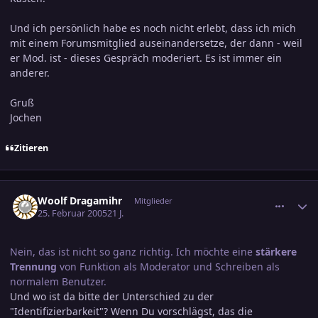
Und ich persönlich habe es noch nicht erlebt, dass ich mich
mit einem Forumsmitglied auseinandersetze, der dann - weil
er Mod. ist - dieses Gespräch moderiert. Es ist immer ein
anderer.
Gruß
Jochen
Zitieren
comment_518942
Ersteller-Statistik
Woolf Dragamihr
Mitglieder
25. Februar 2005
21 J.
Nein, das ist nicht so ganz richtig. Ich möchte eine
stärkere
Trennung
von Funktion als Moderator und Schreiben als
normalem Benutzer.
Und wo ist da bitte der Unterschied zu der
"Identifizierbarkeit"? Wenn Du vorschlägst, das die