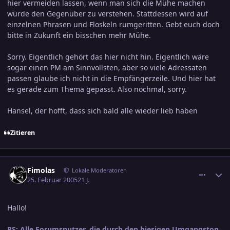
hier vermeiden lassen, wenn man sich die Mühe machen
würde den Gegenüber zu verstehen. Stattdessen wird auf
einzelnen Phrasen und Floskeln rumgeritten. Gebt euch doch
bitte in Zukunft ein bisschen mehr Mühe.
Sorry. Eigentlich gehört das hier nicht hin. Eigentlich wäre
sogar einen PM am Sinnvollsten, aber so viele Adressaten
passen glaube ich nicht in die Empfängerzeile. Und hier hat
es gerade zum Thema gepasst. Also nochmal, sorry.
Hansel, der hofft, dass sich bald alle wieder lieb haben
Zitieren
comment_519043
Ersteller-Statistik
Fimolas
Lokale Moderatoren
25. Februar 2005
21 J.
Hallo!
PS: Alle Forumsnutzer, die durch den hiesigen Umgangston