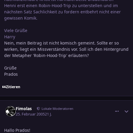
Henni erst einen Robin-Hood-Trip zu unterstellen und im
nächsten Satz Sachlichkeit zu fordern entbehrt nicht einer
gewissen Komik.
Viele Grüße
Harry
Nein, mein Beitrag ist nicht komisch gemeint. Sollte er so
wirken, liegt ein Missverständnis vor. Soll ich den Hintergrund
der Metapher 'Robin-Hood-Trip' erläutern?
Grüße
Prados
Zitieren
comment_519090
Ersteller-Statistik
Fimolas
Lokale Moderatoren
25. Februar 2005
21 J.
Hallo Prados!