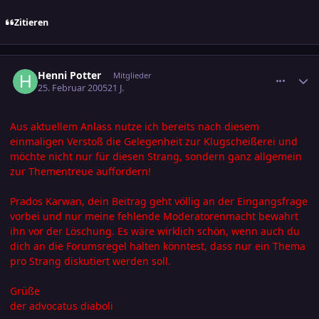
Zitieren
comment_518938
Ersteller-Statistik
Henni Potter
Mitglieder
25. Februar 2005
21 J.
Aus aktuellem Anlass nutze ich bereits nach diesem
einmaligen Verstoß die Gelegenheit zur Klugscheißerei und
möchte nicht nur für diesen Strang, sondern ganz allgemein
zur Thementreue auffordern!
Prados Karwan, dein Beitrag geht völlig an der Eingangsfrage
vorbei und nur meine fehlende Moderatorenmacht bewahrt
ihn vor der Löschung. Es wäre wirklich schön, wenn auch du
dich an die Forumsregel halten könntest, dass nur ein Thema
pro Strang diskutiert werden soll.
Grüße
der advocatus diaboli