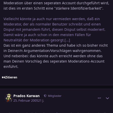
Moderation über einen seperaten Account durchgeführt wird,
ist dies im ersten Schritt eine "stärkere Identifizierbarkeit".
Vielleicht könnte ja auch nur vermieden werden, daß ein
Moderator, der als normaler Benutzer schreibt und einen
Disput mit jemandem führt, diesen Disput selbst moderiert.
Damit wäre ja auch schon in den meisten Fällen für
Neutralität der Moderation gesorgt.[...]
Das ist ein ganz anderes Thema und habe ich so bisher nicht
in Deiner/n Argumentation/Vorschlägen wahrgenommen.
Und nebenbei: das könnte auch erreicht werden ohne das
man Deinen Vorschlag des seperaten Moderations-Account
einführt.
Zitieren
comment_518943
Ersteller-Statistik
Prados Karwan
Mitglieder
25. Februar 2005
21 J.