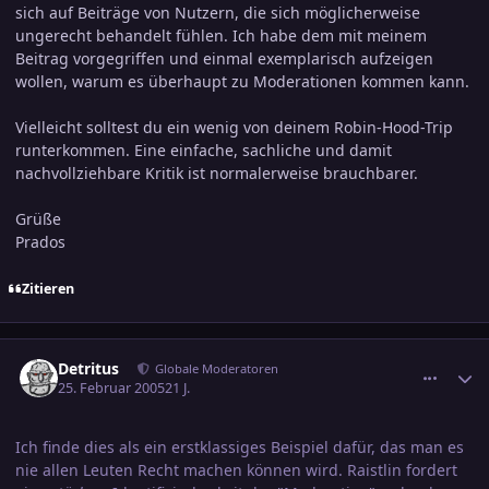
sich auf Beiträge von Nutzern, die sich möglicherweise
ungerecht behandelt fühlen. Ich habe dem mit meinem
Beitrag vorgegriffen und einmal exemplarisch aufzeigen
wollen, warum es überhaupt zu Moderationen kommen kann.
Vielleicht solltest du ein wenig von deinem Robin-Hood-Trip
runterkommen. Eine einfache, sachliche und damit
nachvollziehbare Kritik ist normalerweise brauchbarer.
Grüße
Prados
Zitieren
comment_518944
Ersteller-Statistik
Detritus
Globale Moderatoren
25. Februar 2005
21 J.
Ich finde dies als ein erstklassiges Beispiel dafür, das man es
nie allen Leuten Recht machen können wird. Raistlin fordert