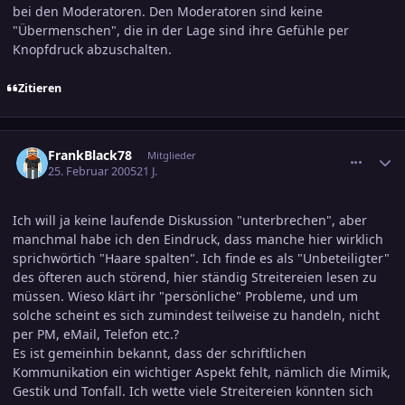
bei den Moderatoren. Den Moderatoren sind keine
"Übermenschen", die in der Lage sind ihre Gefühle per
Knopfdruck abzuschalten.
Zitieren
comment_519041
Ersteller-Statistik
FrankBlack78
Mitglieder
25. Februar 2005
21 J.
Ich will ja keine laufende Diskussion "unterbrechen", aber
manchmal habe ich den Eindruck, dass manche hier wirklich
sprichwörtich "Haare spalten". Ich finde es als "Unbeteiligter"
des öfteren auch störend, hier ständig Streitereien lesen zu
müssen. Wieso klärt ihr "persönliche" Probleme, und um
solche scheint es sich zumindest teilweise zu handeln, nicht
per PM, eMail, Telefon etc.?
Es ist gemeinhin bekannt, dass der schriftlichen
Kommunikation ein wichtiger Aspekt fehlt, nämlich die Mimik,
Gestik und Tonfall. Ich wette viele Streitereien könnten sich