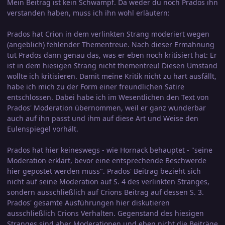
Mein Beitrag ist kein Schwampf. Da weder du noch Prados ihn
verstanden haben, muss ich ihn wohl erläutern:
Prados hat Crion in dem verlinkten Strang moderiert wegen
(angeblich) fehlender Thementreue. Nach dieser Ermahnung
tut Prados dann genau das, was er eben noch kritisiert hat: Er
ist in dem hiesigen Strang nicht thementreu! Diesen Umstand
wollte ich kritisieren. Damit meine Kritik nicht zu hart ausfällt,
habe ich mich zu der Form einer freundlichen Satire
entschlossen. Dabei habe ich im Wesentlichen den Text von
Prados' Moderation übernommen, weil er ganz wunderbar
auch auf ihn passt und ihm auf diese Art und Weise den
Eulenspiegel vorhält.
Prados hat hier keineswegs - wie Hornack behauptet - "seine
Moderation erklärt, bevor eine entsprechende Beschwerde
hier gepostet werden muss". Prados' Beitrag bezieht sich
nicht auf seine Moderation auf S. 4 des verlinkten Stranges,
sondern ausschließlich auf Crions Beitrag auf dessen S. 3.
Prados' gesamte Ausführungen hier diskutieren
ausschließlich Crions Verhalten. Gegenstand des hiesigen
Stranges sind aber Moderationen und eben nicht die Beiträge