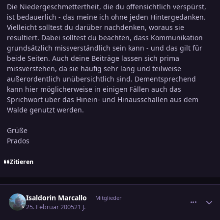
Die Niedergeschmettertheit, die du offensichtlich verspürst,
ist bedauerlich - das meine ich ohne jeden Hintergedanken.
Vielleicht solltest du darüber nachdenken, woraus sie
resultiert. Dabei solltest du beachten, dass Kommunikation
grundsätzlich missverständlich sein kann - und das gilt für
beide Seiten. Auch deine Beiträge lassen sich prima
missverstehen, da sie häufig sehr lang und teilweise
außerordentlich unübersichtlich sind. Dementsprechend
kann hier möglicherweise in einigen Fällen auch das
Sprichwort über das Hinein- und Hinausschallen aus dem
Walde genutzt werden.
Grüße
Prados
Zitieren
comment_518990
Ersteller-Statistik
Isaldorin Marcallo
Mitglieder
25. Februar 2005
21 J.