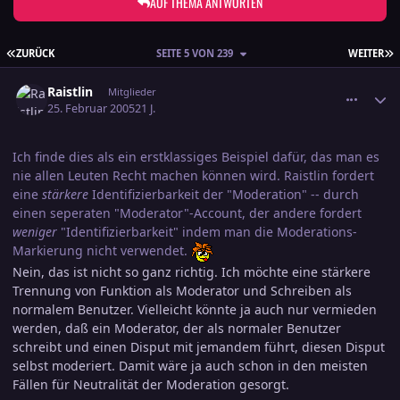
AUF THEMA ANTWORTEN
ERSTE SEITE
L
ZURÜCK
SEITE 5 VON 239
WEITER
comment_518933
Ersteller-Statistik
Raistlin
Mitglieder
25. Februar 2005
21 J.
Ich finde dies als ein erstklassiges Beispiel dafür, das man es
nie allen Leuten Recht machen können wird. Raistlin fordert
eine
stärkere
Identifizierbarkeit der "Moderation" -- durch
einen seperaten "Moderator"-Account, der andere fordert
weniger
"Identifizierbarkeit" indem man die Moderations-
Markierung nicht verwendet.
Nein, das ist nicht so ganz richtig. Ich möchte eine stärkere
Trennung von Funktion als Moderator und Schreiben als
normalem Benutzer. Vielleicht könnte ja auch nur vermieden
werden, daß ein Moderator, der als normaler Benutzer
schreibt und einen Disput mit jemandem führt, diesen Disput
selbst moderiert. Damit wäre ja auch schon in den meisten
Fällen für Neutralität der Moderation gesorgt.