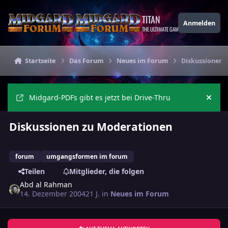
Zu Inhalt springen
TITAN
Anmelden
THE ULTIMATE GAMING THEME
Startseite
Das Forum
Neues im Forum
Diskussionen 
Midgard-PDFs gibt es jetzt bei Drive-Thru
Ankü
Diskussionen zu Moderationen
forum
umgangsformen im forum
Teilen
Mitglieder, die folgen
Abd al Rahman
14. Dezember 2004
21 J.
in
Neues im Forum