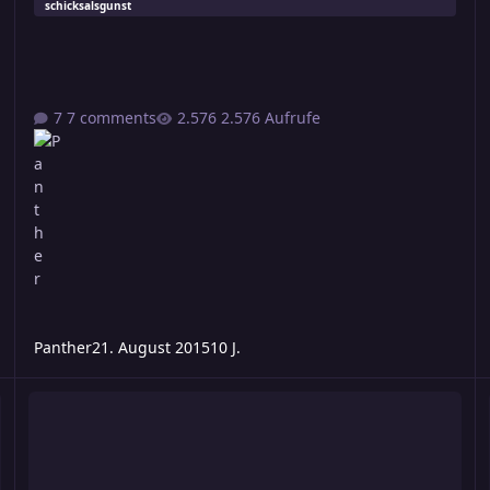
schicksalsgunst
7 comments
2.576 Aufrufe
Panther
21. August 2015
10 J.
Schicksalsgunst mal anders eingesetzt!
S