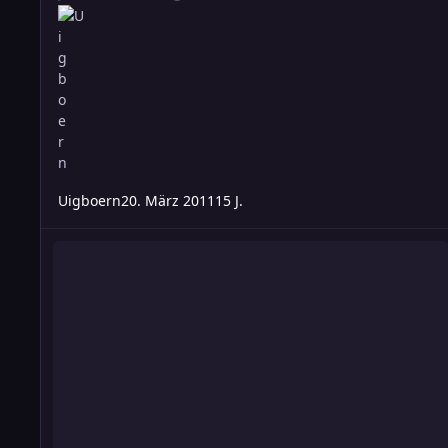
Uigboern
20. März 2011
15 J.
Schicksalsgunst - Erkaufen eines Erfolgs