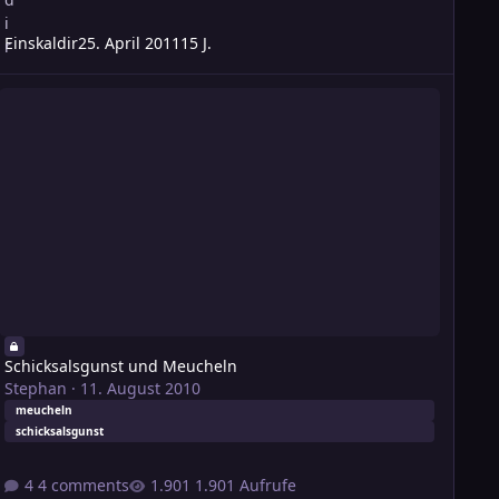
Einskaldir
25. April 2011
15 J.
chicksalsgunst und Meucheln
Schicksalsgunst und Meucheln
Stephan
·
11. August 2010
meucheln
schicksalsgunst
4 comments
1.901 Aufrufe