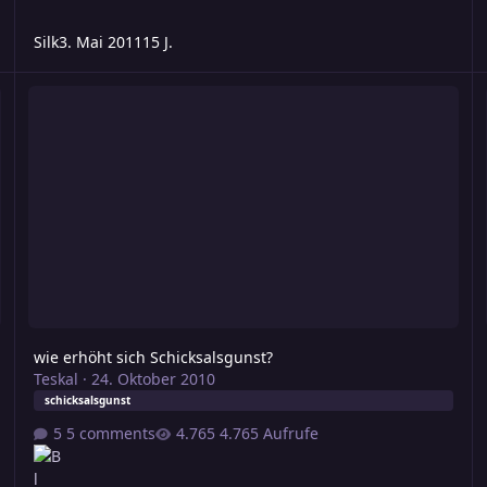
Silk
3. Mai 2011
15 J.
wie erhöht sich Schicksalsgunst?
S
wie erhöht sich Schicksalsgunst?
Teskal
·
24. Oktober 2010
schicksalsgunst
5 comments
4.765 Aufrufe