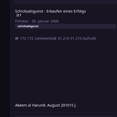
Schicksalsgunst - Erkaufen eines Erfolgs
7
Fimolas
·
30. Januar 2006
schicksalsgunst
172 comments
31.210 Aufrufe
Akeem al Harun
8. August 2010
15 J.
Schicksalspunkte für 1880