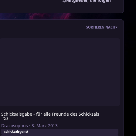
Mitglieder, die folgen
SORTIEREN NACH
hicksalsgabe - für alle Freunde des Schicksals
Schicksalsgabe - für alle Freunde des Schicksals
2
Dracosophus
·
3. März 2013
schicksalsgunst