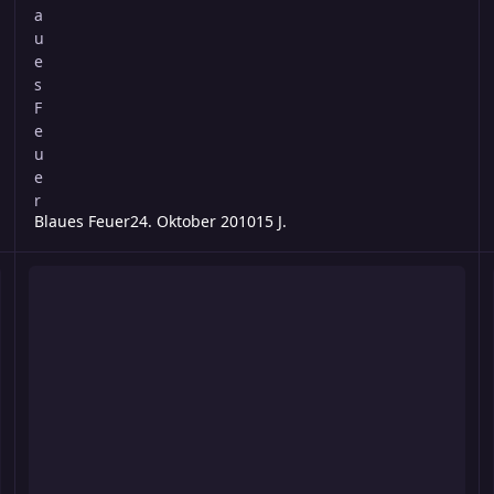
Blaues Feuer
24. Oktober 2010
15 J.
Spezielle Belohnung für das Führen fremder Charaktere
"