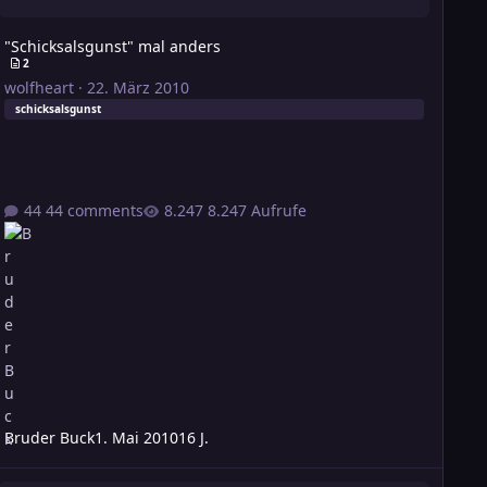
"Schicksalsgunst" mal anders
2
wolfheart
·
22. März 2010
schicksalsgunst
44 comments
8.247 Aufrufe
Bruder Buck
1. Mai 2010
16 J.
harakterwerte veränderlich?