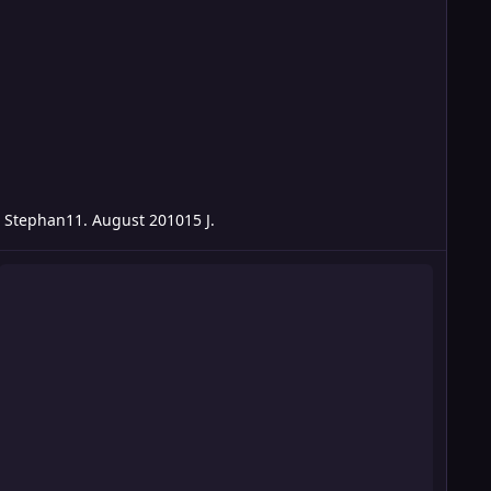
Stephan
11. August 2010
15 J.
Schicksalsgunst" mal anders