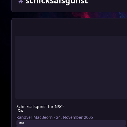
#
schicksalsgunst
Schicksalsgunst für NSCs
Schicksalsgunst für NSCs
6
Randver MacBeorn
·
24. November 2005
nsc