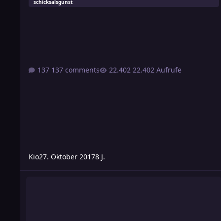
schicksalsgunst
137 comments
22.402 Aufrufe
Kio
27. Oktober 2017
8 J.
Artikel: Der Dolch von Alamid