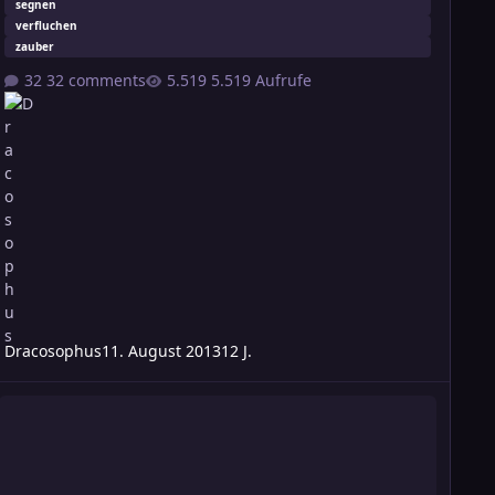
segnen
verfluchen
zauber
32 comments
5.519 Aufrufe
Dracosophus
11. August 2013
12 J.
chicksalsgunst als Belohnung?