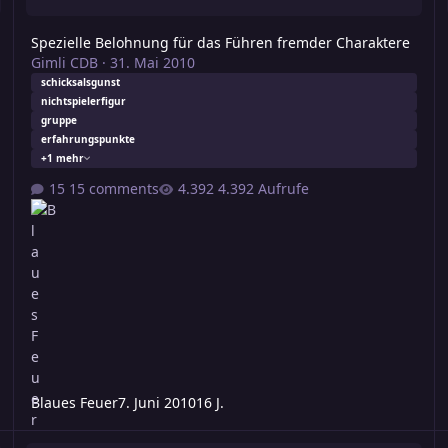
Spezielle Belohnung für das Führen fremder Charaktere
Gimli CDB
·
31. Mai 2010
schicksalsgunst
nichtspielerfigur
gruppe
erfahrungspunkte
+1 mehr
15 comments
4.392 Aufrufe
Blaues Feuer
7. Juni 2010
16 J.
Schicksalsgunst & Co
C