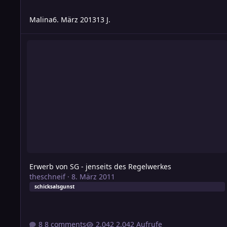
Malina
6. März 2013
13 J.
Erwerb von SG - jenseits des Regelwerkes
Erwerb von SG - jenseits des Regelwerkes
theschneif
·
8. März 2011
schicksalsgunst
8 comments
2.042 Aufrufe