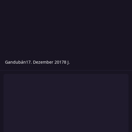
Gandubán
17. Dezember 2017
8 J.
Saddhu und Waffenloser Kampf