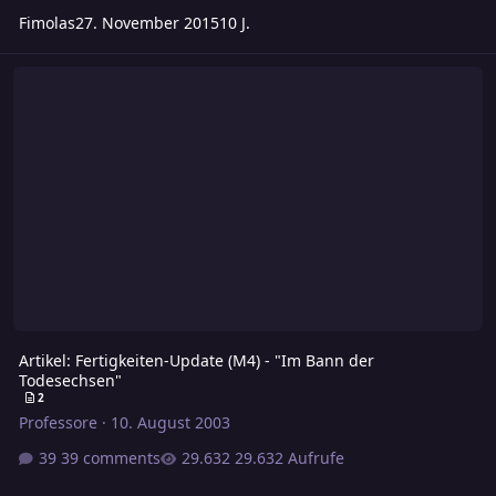
Fimolas
27. November 2015
10 J.
Artikel: Fertigkeiten-Update (M4) - "Im Bann der Todesechsen"
Artikel: Fertigkeiten-Update (M4) - "Im Bann der
Todesechsen"
2
Professore
·
10. August 2003
39 comments
29.632 Aufrufe