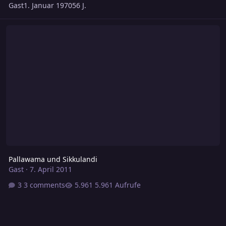
Gast
1. Januar 1970
56 J.
Pallawama und Sikkulandi
Pallawama und Sikkulandi
Gast
·
7. April 2011
3 comments
5.961 Aufrufe