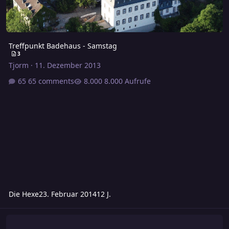
Treffpunkt Badehaus - Samstag
3
Tjorm
·
11. Dezember 2013
65 comments
8.000 Aufrufe
Die Hexe
23. Februar 2014
12 J.
Im Bann des Echsenidols und Hexenblut