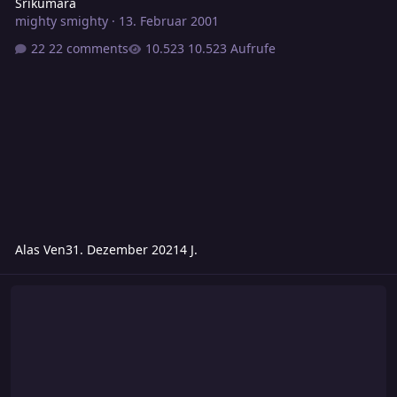
Srikumara
mighty smighty
·
13. Februar 2001
22 comments
10.523 Aufrufe
Alas Ven
31. Dezember 2021
4 J.
Rawindra - Ein Vorstellungsvideo der Region mit Thomas Loslebe