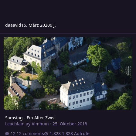
daaavid
15. März 2020
6 J.
Samstag - Ein Alter Zwist
Samstag - Ein Alter Zwist
Leachlain ay Almhuin
·
25. Oktober 2018
12 comments
1.828 Aufrufe