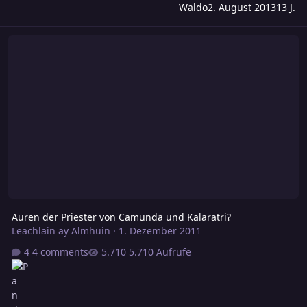
Waldo
2. August 2013
13 J.
Auren der Priester von Camunda und Kalaratri?
Auren der Priester von Camunda und Kalaratri?
Leachlain ay Almhuin
·
1. Dezember 2011
4 comments
5.710 Aufrufe