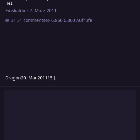
2
Einskaldir
·
7. März 2011
31 comments
6.860 Aufrufe
Dragon
20. Mai 2011
15 J.
Schlangenheiztopf