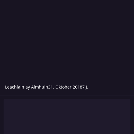
Leachlain ay Almhuin
31. Oktober 2018
7 J.
Das Erbe der Löwensöhne - Rawindra (M5) - Meinungen und Disku