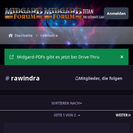
Zu Inhalt springen
TITAN
Anmelden
THE ULTIMATE GAMING THEME
Startseite
rawindra
Midgard-PDFs gibt es jetzt bei Drive-Thru
Ankü
#
rawindra
Mitglieder, die folgen
SORTIEREN NACH
L
SEITE 1 VON 2
WEITER
Rawindra-Fertigkeiten