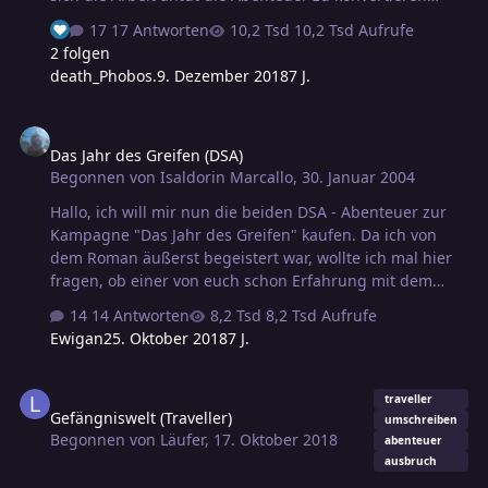
müssen sie schon sehr gut sein. Idealerweise sind die
17 Antworten
10,2 Tsd Aufrufe
empfohlenen Abenteuer natürlich auch noch einfach
2 folgen
auf Midgard umzusetzen wobei das für mich nicht
death_Phobos.
9. Dezember 2018
7 J.
ausschlaggebend ist. Sie sollten einfach etwas
besonderes sein, etwas das man eventuell im
Das Jahr des Greifen (DSA)
Midgardsortiment so nicht findet. Vielen Dank
Das Jahr des Greifen (DSA)
Begonnen von
Isaldorin Marcallo
,
30. Januar 2004
Hallo, ich will mir nun die beiden DSA - Abenteuer zur
Kampagne "Das Jahr des Greifen" kaufen. Da ich von
dem Roman äußerst begeistert war, wollte ich mal hier
fragen, ob einer von euch schon Erfahrung mit dem
Abenteuer hat (entweder selbst gespielt oder geleitet).
14 Antworten
8,2 Tsd Aufrufe
Ich will mir die Mühe machen und es auf Midgard
Ewigan
25. Oktober 2018
7 J.
ansiedeln. Per Suchfunktion habe ich nichts darüber im
Forum gefunden, hoffe auch das es in dieses Forum
Gefängniswelt (Traveller)
gehört. Wäre schön, wenn jemand schon etwas
traveller
Gefängniswelt (Traveller)
Erfahrung mit dem Abenteuer hat und es hier posten
umschreiben
Begonnen von
Läufer
,
17. Oktober 2018
könnte. Ist das Spielen das Abenteuer noch möglich,
abenteuer
ausbruch
wenn man den Roman kennt? Gruß Isaldorin