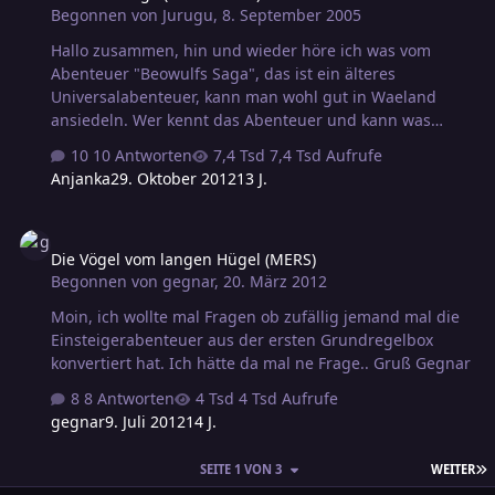
Begonnen von
Jurugu
,
8. September 2005
Hallo zusammen, hin und wieder höre ich was vom
Abenteuer "Beowulfs Saga", das ist ein älteres
Universalabenteuer, kann man wohl gut in Waeland
ansiedeln. Wer kennt das Abenteuer und kann was
drüber erzählen? Gruß, André
10 Antworten
7,4 Tsd Aufrufe
Anjanka
29. Oktober 2012
13 J.
Die Vögel vom langen Hügel (MERS)
Die Vögel vom langen Hügel (MERS)
Begonnen von
gegnar
,
20. März 2012
Moin, ich wollte mal Fragen ob zufällig jemand mal die
Einsteigerabenteuer aus der ersten Grundregelbox
konvertiert hat. Ich hätte da mal ne Frage.. Gruß Gegnar
8 Antworten
4 Tsd Aufrufe
gegnar
9. Juli 2012
14 J.
L
SEITE 1 VON 3
WEITER