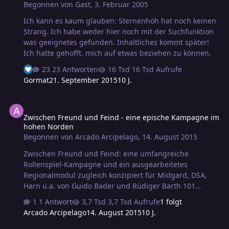
Begonnen von
Gast
,
3. Februar 2005
Ich kann es kaum glauben: Sternenhöh hat noch keinen
Strang. Ich habe weder hier noch mit der Suchfunktion
was geeignetes gefunden. Inhaltliches kommt später!
Ich hatte gehofft, mich auf etwas beziehen zu können.
23 Antworten
16 Tsd Aufrufe
Gormat
21. September 2015
10 J.
Zwischen Freund und Feind - eine epische Kampagne im hohen N
Zwischen Freund und Feind - eine epische Kampagne im
hohen Norden
Begonnen von
Arcado Arcipelago
,
14. August 2015
Zwischen Freund und Feind: eine umfangreiche
Rollenspiel-Kampagne und ein ausgearbeitetes
Regionalmodul zugleich konzipiert für Midgard, DSA,
Harn u.a. von Guido Bader und Rüdiger Barth 101
Seiten, s/w, 1995
1 Antwort
3,7 Tsd Aufrufe
1 folgt
Arcado Arcipelago
14. August 2015
10 J.