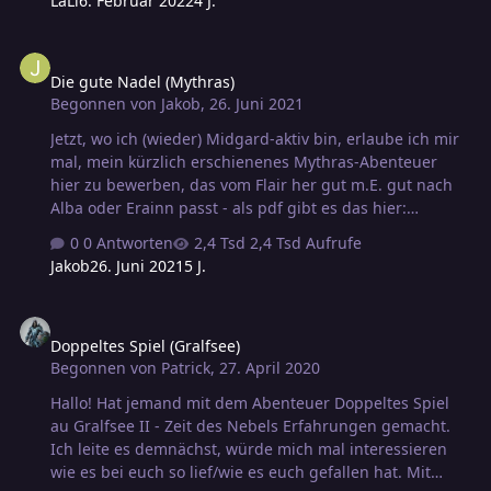
LaLi
6. Februar 2022
4 J.
und war begeistert. Allerdings war es beidemale nach
Warhammerregeln.
Die gute Nadel (Mythras)
Die gute Nadel (Mythras)
Begonnen von
Jakob
,
26. Juni 2021
Jetzt, wo ich (wieder) Midgard-aktiv bin, erlaube ich mir
mal, mein kürzlich erschienenes Mythras-Abenteuer
hier zu bewerben, das vom Flair her gut m.E. gut nach
Alba oder Erainn passt - als pdf gibt es das hier:
https://www.drivethrurpg.com/product/328209/Die-gute-
0 Antworten
2,4 Tsd Aufrufe
Nadel und gedruckt hier:
Jakob
26. Juni 2021
5 J.
https://www.100questen.de/index.php/produkte/91-
1013-die-gute-nadel (per mail an die 100-Questen-
Doppeltes Spiel (Gralfsee)
Gesellschaft). Inspiriert ist das Abenteuer
Doppeltes Spiel (Gralfsee)
atmosphärisch von Tolkiens Märchen "Farmer Giles of
Begonnen von
Patrick
,
27. April 2020
Ham" - ein Märchen mit (gelegentlich leicht schwarzem)
Humor. Schauplatz ist ein abgelegenes Bergdorf und die
Hallo! Hat jemand mit dem Abenteuer Doppeltes Spiel
umliegende Bergwildnis; Es braucht Orcs (im Abenteuer
au Gralfsee II - Zeit des Nebels Erfahrungen gemacht.
sind es…
Ich leite es demnächst, würde mich mal interessieren
wie es bei euch so lief/wie es euch gefallen hat. Mit