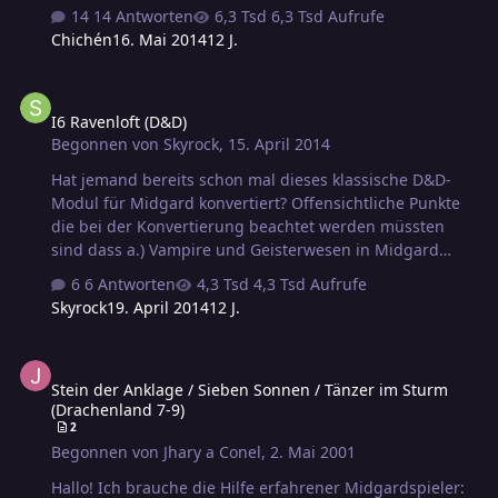
eben so episch ist auch sehr auf Aventurien
14 Antworten
6,3 Tsd Aufrufe
zugeschnitten? Was habt Ich r sonst noch für Tipps um
Chichén
16. Mai 2014
12 J.
sich aus dem schier unendlichen DSA Fundus zu
bedienen. Gibt es da besonders hervorstechende
I6 Ravenloft (D&D)
Abenteuer? Besonders gut geeignete? Viele Grüße Chris
I6 Ravenloft (D&D)
Begonnen von
Skyrock
,
15. April 2014
Hat jemand bereits schon mal dieses klassische D&D-
Modul für Midgard konvertiert? Offensichtliche Punkte
die bei der Konvertierung beachtet werden müssten
sind dass a.) Vampire und Geisterwesen in Midgard
wesentlich lascher sind da sie keine Stufen entziehen,
6 Antworten
4,3 Tsd Aufrufe
Kämpfe mit ihnen aber wegen der Notwendigkeit von
Skyrock
19. April 2014
12 J.
schweren Treffern sehr langwierig werden können und
b.) Priester kein direktes Äquivalent zu Turn Undead
Stein der Anklage / Sieben Sonnen / Tänzer im Sturm (Drachenland
haben, zumindest nicht als automatische Dreingabe.
Stein der Anklage / Sieben Sonnen / Tänzer im Sturm
(Drachenland 7-9)
2
Begonnen von
Jhary a Conel
,
2. Mai 2001
Hallo! Ich brauche die Hilfe erfahrener Midgardspieler: