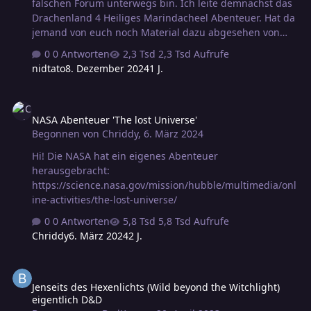
falschen Forum unterwegs bin. Ich leite demnächst das
Drachenland 4 Heiliges Marindacheel Abenteuer. Hat da
jemand von euch noch Material dazu abgesehen von
dem Drachenland 4 Buch/weiß jemand wo ich das finde?
0 Antworten
2,3 Tsd Aufrufe
Die Website vom Drachenland Verlag liefert nicht viel
nidtato
8. Dezember 2024
1 J.
und im Buch selbst ist keine genauere Karte zum
Königreich Norgoshamur in dem das ganze Spielt. Gibts
NASA Abenteuer 'The lost Universe'
da etwas, das ich übersehe? Freue mich über
NASA Abenteuer 'The lost Universe'
Antworten/Tipps LG :^)
Begonnen von
Chriddy
,
6. März 2024
Hi! Die NASA hat ein eigenes Abenteuer
herausgebracht:
https://science.nasa.gov/mission/hubble/multimedia/onl
ine-activities/the-lost-universe/
0 Antworten
5,8 Tsd Aufrufe
Chriddy
6. März 2024
2 J.
Jenseits des Hexenlichts (Wild beyond the Witchlight) eigentlich D
Jenseits des Hexenlichts (Wild beyond the Witchlight)
eigentlich D&D