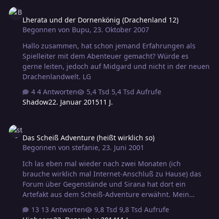
Lherata und der Dornenkönig (Drachenland 12)
Lherata und der Dornenkönig (Drachenland 12)
Begonnen von
Bupu
,
23. Oktober 2007
Hallo zusammen, hat schon jemand Erfahrungen als
Spielleiter mit dem Abenteuer gemacht? Würde es
gerne leiten, jedoch auf Midgard und nicht in der neuen
Drachenlandwelt. LG
4 Antworten
5,4 Tsd Aufrufe
Shadow
22. Januar 2015
11 J.
Das Scheiß Adventure (heißt wirklich so)
Das Scheiß Adventure (heißt wirklich so)
Begonnen von
stefanie
,
23. Juni 2001
Ich las eben mal wieder nach zwei Monaten (ich
brauche wirklich mal Internet-Anschluß zu Hause) das
Forum über Gegenstände und Sirana hat dort ein
Artefakt aus dem Scheiß-Adventure erwähnt. Mein
ehrenwerter gamesmaster und Gastgeber hat schon ein
13 Antworten
9,8 Tsd Aufrufe
paar mal gesagt, daß er das Abenteuer gerne hätte, es