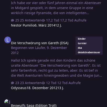
Ich habe vor vier oder fünf Jahren einmal ein Abenteuer
in Midgard gespielt, in dem unsere Gruppe in eine
wirklich riesige Pyramide, die von intelligenten
Echsenmenschen bewohnt wurde, eingestiegen ist. Ich
25 Antworten
17,2 Tsd Aufrufe
weiß nicht mehr genau, nach was wir suchten, ich
Nestor Pumilio
6. März 2014
12 J.
glaube aber, daß es um eine Sklavin ging, die wir
befreien sollten (?). Die Echsenmenschen hatten Krieger,
Die Verschwörung von Gareth (DSA)
die vier Arme hatten und Priester, die zaubern konnte.
kinder
Die Verschwörung von Gareth (DSA)
Im Innern der Pyramide gab es viele Reichtümer zu
turnier
Begonnen von
Läufer
,
9. Dezember
finden, darunter große Statuen mit Rubinen in den
dsa
2012
detektivabenteuer
Augen. Ich weiß nicht, ob dieses Abenteuer ein
reguläres Midgard-Abenteuer war oder in einem F…
Hallo! Ich spiele gerade mit den Kindern das schöne
uralte Abenteuer "Die Verschwörung von Gareth". Es ist
sehr farbenfroh, recht gut zu leiten, aber: Es ist tief in
die Welt Aventurien hineingewoben und die Magie (und
die Gegenmaßnahmen) sind andere als sie es bei
23 Antworten
12 Tsd Aufrufe
Midgard wären. Frage: Hat da schon mal jemand das
Odysseus
18. Dezember 2012
13 J.
nach Midgard konvertiert? (Gut, die Kinder spielen keine
Zauberer und ich habe einfach angesagt, dass die Welt
Beowulfs Saga (Edition Troll)
nicht Midgard ist, aber schöner wäre es, wenn es solche
Beowulfs Saga (Edition Troll)
Tricks nicht bräuchte.) Danke! Läufer