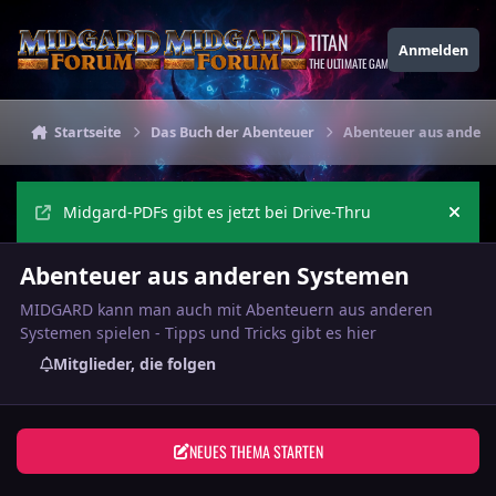
Zu Inhalt springen
TITAN
Anmelden
THE ULTIMATE GAMING THEME
Startseite
Das Buch der Abenteuer
Abenteuer aus andere
Midgard-PDFs gibt es jetzt bei Drive-Thru
Ankü
Abenteuer aus anderen Systemen
MIDGARD kann man auch mit Abenteuern aus anderen
Systemen spielen - Tipps und Tricks gibt es hier
Mitglieder, die folgen
NEUES THEMA STARTEN