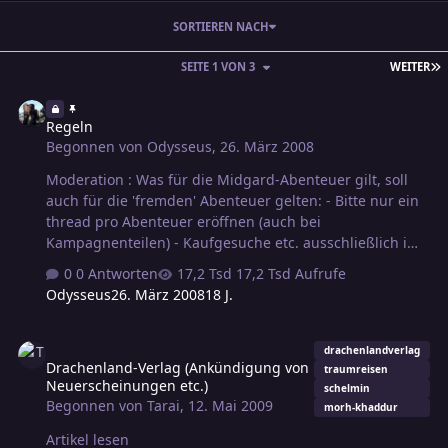
SORTIEREN NACH
L
SEITE 1 VON 3
WEITER
Regeln
Regeln
Begonnen von
Odysseus
,
26. März 2008
Moderation : Was für die Midgard-Abenteuer gilt, soll
auch für die 'fremden' Abenteuer gelten: - Bitte nur ein
thread pro Abenteuer eröffnen (auch bei
Kampagnenteilen) - Kaufgesuche etc. ausschließlich im
zugehörigen Unterforum posten - Nur postings mit
0 Antworten
17,2 Tsd Aufrufe
direktem Bezug auf das Abenteuer schreiben Odysseus
Odysseus
26. März 2008
18 J.
Bei Nachfragen bitte eine PN an mich oder benutzt den
Strang Diskussionen zu Moderationen
Drachenland-Verlag (Ankündigung von Neuerscheinungen etc.)
drachenlandverlag
Drachenland-Verlag (Ankündigung von
traumreisen
Neuerscheinungen etc.)
schelmin
Begonnen von
Tarai
,
12. Mai 2009
morh-khaddur
Artikel lesen