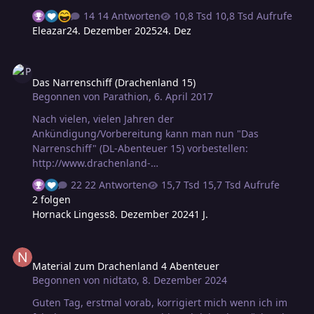
14 Antworten
10,8 Tsd Aufrufe
Eleazar
24. Dezember 2025
24. Dez
Das Narrenschiff (Drachenland 15)
Das Narrenschiff (Drachenland 15)
Begonnen von
Parathion
,
6. April 2017
Nach vielen, vielen Jahren der
Ankündigung/Vorbereitung kann man nun "Das
Narrenschiff" (DL-Abenteuer 15) vorbestellen:
http://www.drachenland-
verlag.de/Programm/Drachenland.shtml Auslieferung
22 Antworten
15,7 Tsd Aufrufe
ist nach Auskunft des Verlags für Mai (2017) geplant!
2 folgen
Hornack Lingess
8. Dezember 2024
1 J.
Material zum Drachenland 4 Abenteuer
Material zum Drachenland 4 Abenteuer
Begonnen von
nidtato
,
8. Dezember 2024
Guten Tag, erstmal vorab, korrigiert mich wenn ich im