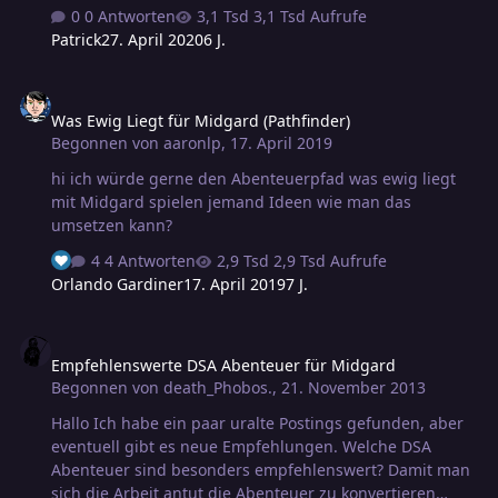
freundlichen Grüßen, Patrick
0 Antworten
3,1 Tsd Aufrufe
Patrick
27. April 2020
6 J.
Was Ewig Liegt für Midgard (Pathfinder)
Was Ewig Liegt für Midgard (Pathfinder)
Begonnen von
aaronlp
,
17. April 2019
hi ich würde gerne den Abenteuerpfad was ewig liegt
mit Midgard spielen jemand Ideen wie man das
umsetzen kann?
4 Antworten
2,9 Tsd Aufrufe
Orlando Gardiner
17. April 2019
7 J.
Empfehlenswerte DSA Abenteuer für Midgard
Empfehlenswerte DSA Abenteuer für Midgard
Begonnen von
death_Phobos.
,
21. November 2013
Hallo Ich habe ein paar uralte Postings gefunden, aber
eventuell gibt es neue Empfehlungen. Welche DSA
Abenteuer sind besonders empfehlenswert? Damit man
sich die Arbeit antut die Abenteuer zu konvertieren