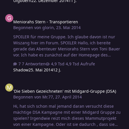
Uigboern
22. Dezember 2014
11 J.
mal gespielt hat, aber nicht selbst bekommen konnte
oder sowas in der Art. Ich bin sowas von dußlig, daß ich
Meniorahs Stern - Transportieren
noch nie auf die Idee gekommen bin, hier danach zu
Meniorahs Stern - Transportieren
fragen. Jetzt aber: hast Du, Sirana, oder hat jemand von
Begonnen von
glorin
,
23. Mai 2014
Euch, Rest der Forums-Mitglieder, ein Exemplar dieses
Abenteuers und wäre bereit, es mir auf irgendeine
SPOILER für meine Gruppe. Ich glaube davon ist nur
Weise zukommen zu lassen? Ich weiß nicht, wie dic…
Wiszang hier im Forum. SPOILER Hallo, ich bereite
gerade das Abenteuer Meniorahs Stern von Toni Bauer
vor. Ich habe es zunächst auf der Homepage des
Borderland Kurier [http://www.borderland-
7 Antworten
4,9 Tsd Aufrufe
kurier.de/MeniorahsStern.htm] und später auch beim
Shadow
25. Mai 2014
12 J.
Drosi gefunden
[http://www.drosi.de/md/md2002_018.htm]. Es wird als
'Die Sieben Gezeichneten' mit Midgard-Gruppe (DSA)
Universalabenteuer angeboten. Ich finde das Abenteuer
'Die Sieben Gezeichneten' mit Midgard-Gruppe (DSA)
fein, habe aber ein paar Fragen zur Umsetzung: Es gibt
Begonnen von
Mr.77
,
27. April 2014
die Möglichkeit mit den "Todeskriegern" in Kampf zu
kommen. Wie setze ich diese am Besten nach Midgard
Hi, hat sich schon mal jemand daran versucht diese
um. Hier ist die Beschreibung aus dem Abenteuer: Die
mächtige DSA Kampagne mit einer Midgard Gruppe zu
Todeskrieger Diese Kreat…
spielen? Irgendwie reizt mich dieses Mammutprojekt
von einer Kampagne. Oder ist sie dadurch , dass sie