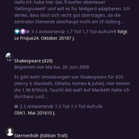
Hallo Ich habe hier das Traveller-Abenteuer
'Gefängniswelt' und will es für Midgard adaptieren. Ich
denke, dass lässt sich recht gut übertragen, da die
zentralen Elemente überhaupt nicht am SF-Setting
hängen. * Gibt es Erfahrungen/Daumenregeln für die
3 Antworten
1,7 Tsd Aufrufe
1 folgt
Übersetzung Traveller/Midgard`? * Gibt es Erfahrungen
Le Frique
24. Oktober 2018
7 J.
mit diesem Abenteuer? * Ich würde es als
Zwangsarbeiterlager auf einer Insel vor den
Shakespeare (d20)
Küstenstaaten oder Valian verorten - kennt sich jemand
Shakespeare (d20)
mit diesen Kulturen aus und würde hätte Lust,
Begonnen von
Ma Kai
,
26. Juni 2008
mitzufabulieren? Zu den Sternen Läufer
Es gibt wohl Umsetzungen von Shakespeare für d20
(Henry V, Macbeth, Othello, Romeo & Juliet). Hier kosten
die 1.90 €/Stück. Taucht dat wat? Auf Macbeth hätte ich
durchaus Lust...
2 Antworten
7,3 Tsd Aufrufe
OliK
1. Mai 2016
10 J.
Sternenhöh (Edition Troll)
Sternenhöh (Edition Troll)