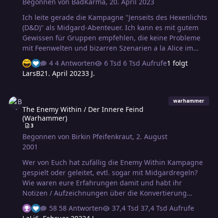
Begonnen von
BadKarma
,
20. April 2023
Ich leite gerade die Kampagne "Jenseits des Hexenlichts
(D&D)" als Midgard-Abenteuer. Ich kann es mit gutem
Gewissen für Gruppen empfehlen, die keine Probleme
mit Feenwelten und bizarren Szenarien a la Alice im
Wunderland oder Chihiros Reise ins Zauberland haben.
4 Antworten
6 Tsd Aufrufe
1 folgt
Da ich die englische Version besitze, weiss ich aber
LarsB
21. April 2023
3 J.
nicht, ob die deutsche Fassimg ebenso gut ist. Die
Geschicht eist ja gleich. Nur die Namen und ggf. Reime
The Enemy Within / Der Innere Feind (Warhammer)
dürften unter einer schlechten Übersetzung leiden. Ich
warhammer
The Enemy Within / Der Innere Feind
hatte richtig Spaß beim Lesen des (englischen)
(Warhammer)
Szenarios. Viele Zufallsbegegenungen und Sequenzen
3
habe ich 1:1 gelitten, wie sie aufgeschrieben und
Begonnen von
Birkin Pfeifenkraut
,
2. August
erdacht wurden. Nur vereinzelnt habe ich et…
2001
Wer von Euch hat zufällig die Enemy Within Kampagne
gespielt oder geleitet, evtl. sogar mit Midgardregeln?
Wie waren eure Erfahrungen damit und habt ihr
Notizen / Aufzeichnungen über die Konvertierung
Warhammer bzw. Midgard? Gruß Birkin PS: Ich hab die
58 Antworten
37,4 Tsd Aufrufe
Kampagne einmal als Spieler und später als SL erlebt