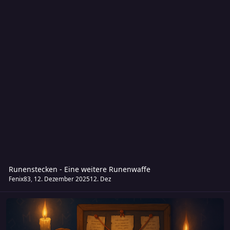
Runenstecken - Eine weitere Runenwaffe
Fenix83
,
12. Dezember 2025
12. Dez
MIDGARD Abenteuer