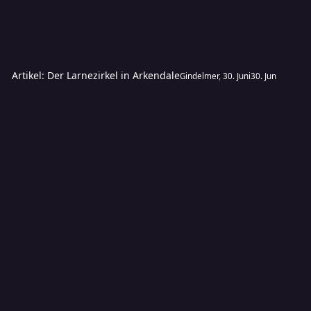
Artikel: Der Larnezirkel in Arkendale
Gindelmer
,
30. Juni
30. Jun