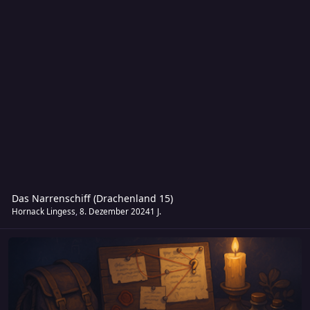
Das Narrenschiff (Drachenland 15)
Hornack Lingess
,
8. Dezember 2024
1 J.
Sonstiges zu Abenteuer