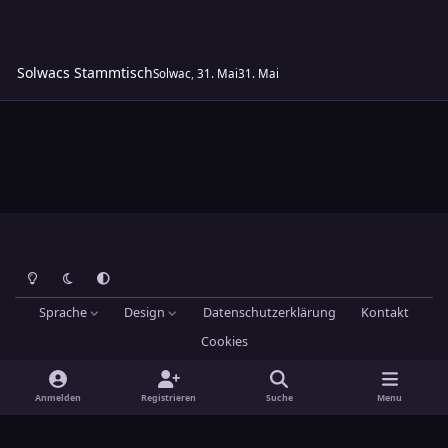
Solwacs Stammtisch
Solwac
,
31. Mai
31. Mai
Heller Modus
Dunkler Modus
Systemeinstellung
Sprache
Design
Datenschutzerklärung
Kontakt
Cookies
Theme
by
IPSFocus
Hans-Joachim Maier
Powered by
Invision Community
Anmelden
Registrieren
Suche
Menu