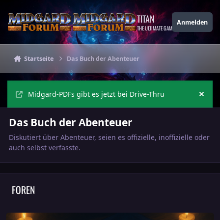
Zu Inhalt springen
TITAN
Anmelden
THE ULTIMATE GAMING THEME
Startseite
Das Buch der Abenteuer
Midgard-PDFs gibt es jetzt bei Drive-Thru
Ankü
Das Buch der Abenteuer
Diskutiert über Abenteuer, seien es offizielle, inoffizielle oder
auch selbst verfasste.
FOREN
Runenklingen