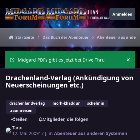
Zu Inhalt springen
TITAN
Anmelden
THE ULTIMATE GAMING THEME
Startseite
Das Buch der Abenteuer
Abenteuer aus andere
Midgard-PDFs gibt es jetzt bei Drive-Thru
Ankü
Drachenland-Verlag (Ankündigung von
Neuerscheinungen etc.)
drachenlandverlag
morh-khaddur
schelmin
traumreisen
Teilen
Mitglieder, die folgen
Tarai
12. Mai 2009
17 J.
in
Abenteuer aus anderen Systemen