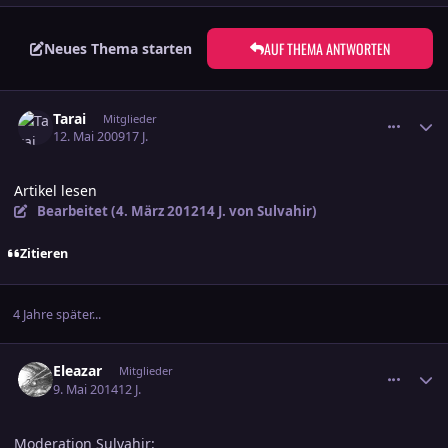
AUF THEMA ANTWORTEN
Neues Thema starten
comment_1383012
Ersteller-Statistik
Tarai
Mitglieder
12. Mai 2009
17 J.
Artikel lesen
Bearbeitet (
4. März 2012
14 J.
von Sulvahir)
Zitieren
4 Jahre später...
comment_2371339
Ersteller-Statistik
Eleazar
Mitglieder
9. Mai 2014
12 J.
Moderation Sulvahir: