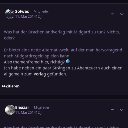
comment_2372183
Ersteller-Statistik
Solwac
Mitglieder
11. Mai 2014
12 J.
Was hat der Drachenlandverlag mit Midgard zu tun? Nichts,
oder?
Er bietet eine nette Alternativwelt, auf der man hervorragend
nach Midgardregeln spielen kann.
Also themenfremd hier, richtig?
Ich habe neben ein paar Strängen zu Abenteuern auch einen
allgemein zum
Verlag
gefunden.
Zitieren
comment_2372192
Ersteller-Statistik
Eleazar
Mitglieder
11. Mai 2014
12 J.
Was hat der Drachenlandverlag mit Midgard zu tun? Nichts,