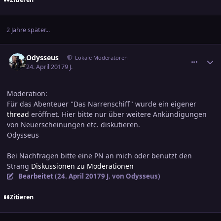
2 Jahre später...
comment_2778532
Ersteller-Statistik
Odysseus
Lokale Moderatoren
24. April 2017
9 J.
Moderation:
Für das Abenteuer "Das Narrenschiff" wurde ein eigener
thread
eröffnet. Hier bitte nur über weitere Ankündigungen
von Neuerscheinungen etc. diskutieren.
Odysseus
Bei Nachfragen bitte eine PN an mich oder benutzt den
Strang
Diskussionen zu Moderationen
Bearbeitet (
24. April 2017
9 J.
von Odysseus)
Zitieren