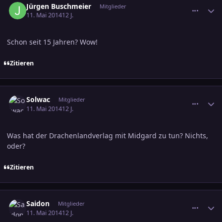
Jürgen Buschmeier
Mitglieder
11. Mai 2014
12 J.
Schon seit 15 Jahren? Wow!
Zitieren
comment_2372168
Ersteller-Statistik
Solwac
Mitglieder
11. Mai 2014
12 J.
Was hat der Drachenlandverlag mit Midgard zu tun? Nichts,
oder?
Zitieren
comment_2372178
Ersteller-Statistik
Saidon
Mitglieder
11. Mai 2014
12 J.