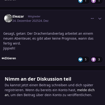
1
1
comment_3846067
Ersteller-Statistik
Eleazar
Mitglieder
24. Dezember 2025
24. Dez
Gesagt, getan: Der Drachenlandverlag arbeitet an einem
neuen Abenteuer, es gibt aber keine Prognose, wann das
fertig wird.
Jippieh!
Zitieren
5
3
Nimm an der Diskussion teil
Du kannst jetzt einen Beitrag schreiben und dich später
registrieren. Wenn du bereits ein Konto hast,
melde dich
an
, um den Beitrag über dein Konto zu veröffentlichen.