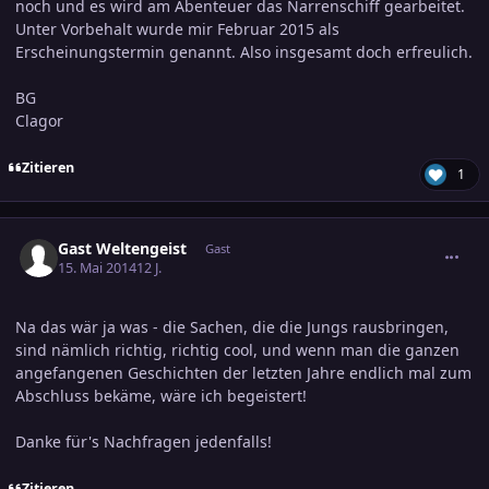
noch und es wird am Abenteuer das Narrenschiff gearbeitet.
Unter Vorbehalt wurde mir Februar 2015 als
Erscheinungstermin genannt. Also insgesamt doch erfreulich.
BG
Clagor
Zitieren
1
comment_2373527
Gast Weltengeist
Gast
15. Mai 2014
12 J.
Na das wär ja was - die Sachen, die die Jungs rausbringen,
sind nämlich richtig, richtig cool, und wenn man die ganzen
angefangenen Geschichten der letzten Jahre endlich mal zum
Abschluss bekäme, wäre ich begeistert!
Danke für's Nachfragen jedenfalls!
Zitieren