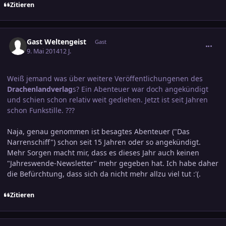
Zitieren
comment_2371401
Gast Weltengeist
Gast
9. Mai 2014
12 J.
Weiß jemand was über weitere Veröffentlichungenen des
Drachenlandverlag
s? Ein Abenteuer war doch angekündigt
und schien schon relativ weit gediehen. Jetzt ist seit Jahren
schon Funkstille. ???
Naja, genau genommen ist besagtes Abenteuer ("Das
Narrenschiff") schon seit 15 Jahren oder so angekündigt.
Mehr Sorgen macht mir, dass es dieses Jahr auch keinen
"Jahreswende-Newsletter" mehr gegeben hat. Ich habe daher
die Befürchtung, dass sich da nicht mehr allzu viel tut :'(.
Zitieren
comment_2372164
Ersteller-Statistik