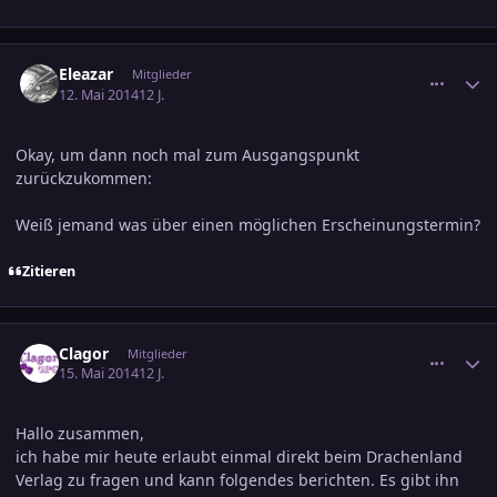
comment_2372222
Ersteller-Statistik
Eleazar
Mitglieder
12. Mai 2014
12 J.
Okay, um dann noch mal zum Ausgangspunkt
zurückzukommen:
Weiß jemand was über einen möglichen Erscheinungstermin?
Zitieren
comment_2373498
Ersteller-Statistik
Clagor
Mitglieder
15. Mai 2014
12 J.
Hallo zusammen,
ich habe mir heute erlaubt einmal direkt beim Drachenland
Verlag zu fragen und kann folgendes berichten. Es gibt ihn