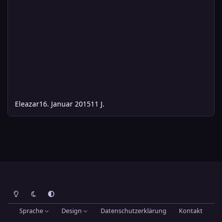
Eleazar
16. Januar 2015
11 J.
Heller Modus
Dunkler Modus
Systemeinstellung
Sprache
Design
Datenschutzerklärung
Kontakt