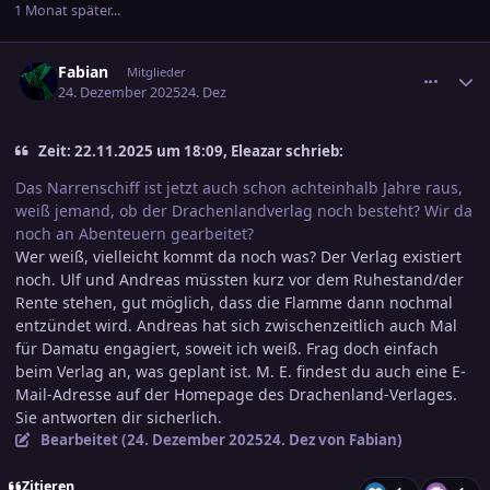
1 Monat später...
comment_3846035
Ersteller-Statistik
Fabian
Mitglieder
24. Dezember 2025
24. Dez
Zeit: 22.11.2025 um 18:09, Eleazar schrieb:
Das Narrenschiff ist jetzt auch schon achteinhalb Jahre raus,
weiß jemand, ob der Drachenlandverlag noch besteht? Wir da
noch an Abenteuern gearbeitet?
Wer weiß, vielleicht kommt da noch was? Der Verlag existiert
noch. Ulf und Andreas müssten kurz vor dem Ruhestand/der
Rente stehen, gut möglich, dass die Flamme dann nochmal
entzündet wird. Andreas hat sich zwischenzeitlich auch Mal
für Damatu engagiert, soweit ich weiß. Frag doch einfach
beim Verlag an, was geplant ist. M. E. findest du auch eine E-
Mail-Adresse auf der Homepage des Drachenland-Verlages.
Sie antworten dir sicherlich.
Bearbeitet (
24. Dezember 2025
24. Dez
von Fabian)
Zitieren