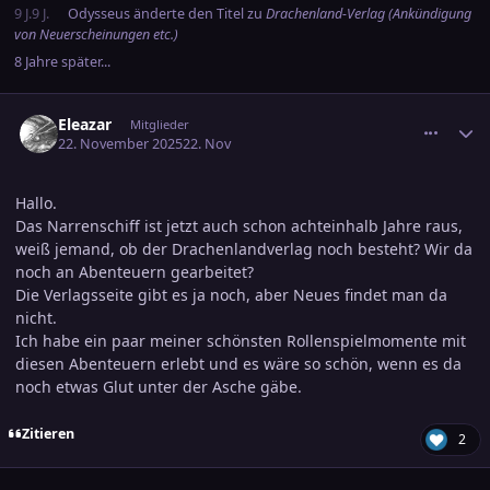
9 J.
9 J.
Odysseus
änderte den Titel zu
Drachenland-Verlag (Ankündigung
von Neuerscheinungen etc.)
8 Jahre später...
comment_3838555
Ersteller-Statistik
Eleazar
Mitglieder
22. November 2025
22. Nov
Hallo.
Das Narrenschiff ist jetzt auch schon achteinhalb Jahre raus,
weiß jemand, ob der Drachenlandverlag noch besteht? Wir da
noch an Abenteuern gearbeitet?
Die Verlagsseite gibt es ja noch, aber Neues findet man da
nicht.
Ich habe ein paar meiner schönsten Rollenspielmomente mit
diesen Abenteuern erlebt und es wäre so schön, wenn es da
noch etwas Glut unter der Asche gäbe.
Zitieren
2