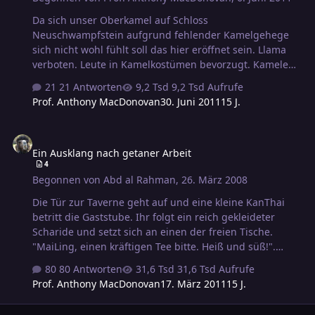
Halblinggourmet - unter Berücksichtigung aller
Da sich unser Oberkamel auf Schloss
Sicherheitsmaßnahme…
Neuschwampfstein aufgrund fehlender Kamelgehege
sich nicht wohl fühlt soll das hier eröffnet sein. Llama
verboten. Leute in Kamelkostümen bevorzugt. Kamele
noch mehr bevorzugt.
21 Antworten
9,2 Tsd Aufrufe
Prof. Anthony MacDonovan
30. Juni 2011
15 J.
Ein Ausklang nach getaner Arbeit
Ein Ausklang nach getaner Arbeit
4
Begonnen von
Abd al Rahman
,
26. März 2008
Die Tür zur Taverne geht auf und eine kleine KanThai
betritt die Gaststube. Ihr folgt ein reich gekleideter
Scharide und setzt sich an einen der freien Tische.
"MaiLing, einen kräftigen Tee bitte. Heiß und süß!".
Während er auf seinen Tee wartet, wirft der Scharide
80 Antworten
31,6 Tsd Aufrufe
einen Blick in die Runde. "Was ein Tagt!" murmelt er,
Prof. Anthony MacDonovan
17. März 2011
15 J.
bevor die kleine KanThai endlich den Tee vor ihm
absetzt.