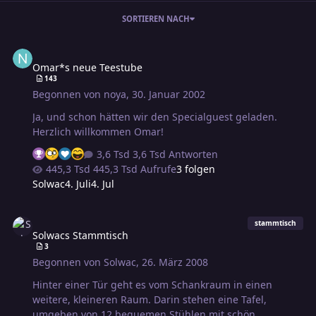
SORTIEREN NACH
Omar*s neue Teestube
Omar*s neue Teestube
143
Begonnen von
noya
,
30. Januar 2002
Ja, und schon hätten wir den Specialguest geladen.
Herzlich willkommen Omar!
3,6 Tsd Antworten
445,3 Tsd Aufrufe
3 folgen
Solwac
4. Juli
4. Jul
Solwacs Stammtisch
stammtisch
Solwacs Stammtisch
3
Begonnen von
Solwac
,
26. März 2008
Hinter einer Tür geht es vom Schankraum in einen
weitere, kleineren Raum. Darin stehen eine Tafel,
umgeben von 12 bequemen Stühlen mit schön