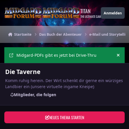
Zu Inhalt springen
TITAN
Anmelden
THE ULTIMATE GAMING THEME
Startseite
Das Buch der Abenteuer
e-Mail und Storytelli
Midgard-PDFs gibt es jetzt bei Drive-Thru
Ankü
Die Taverne
Komm ruhig herein. Der Wirt schenkt dir gerne ein würziges
Landbier ein (unsere virtuelle ingame Kneipe)
Mitglieder, die folgen
NEUES THEMA STARTEN