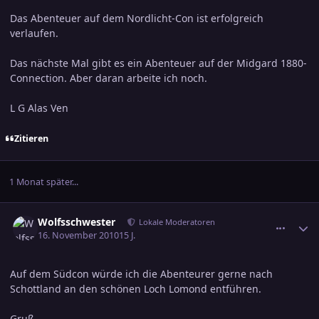
Das Abenteuer auf dem Nordlicht-Con ist erfolgreich
verlaufen.
Das nächste Mal gibt es ein Abenteuer auf der Midgard 1880-
Connection. Aber daran arbeite ich noch.
L G Alas Ven
Zitieren
1 Monat später...
comment_1672126
Ersteller-Statistik
Wolfsschwester
Lokale Moderatoren
16. November 2010
15 J.
Auf dem Südcon würde ich die Abenteurer gerne nach
Schottland an den schönen Loch Lomond entführen.
Gruß