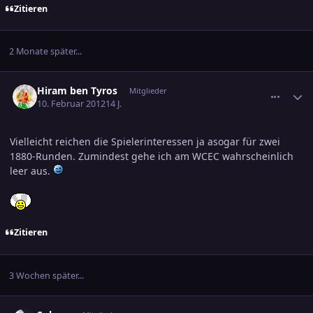
Zitieren
2 Monate später...
comment_1949337
Ersteller-Statistik
Hiram ben Tyros
Mitglieder
10. Februar 2012
14 J.
Vielleicht reichen die Spielerinteressen ja asogar für zwei
1880-Runden. Zumindest gehe ich am WCEC wahrscheinlich
leer aus.
Zitieren
3 Wochen später...
comment_1958532
Ersteller-Statistik