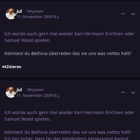
comment_1497029
Ersteller-Statistik
jul
Mitglieder
11. November 2009
16 J.
Ich würde auch gern mal wieder Karl-Hermann Erichsen oder
Samuel Wood spielen.
Könntest du Bethina überreden das sie uns was nettes hält?
Zitieren
comment_1497048
Ersteller-Statistik
jul
Mitglieder
11. November 2009
16 J.
Ich würde auch gern mal wieder Karl-Hermann Erichsen oder
Samuel Wood spielen.
Könntest du Bethina überreden das sie uns was nettes hält?
Ich bin sicher, dass Du das mindestens genausogut kannst.