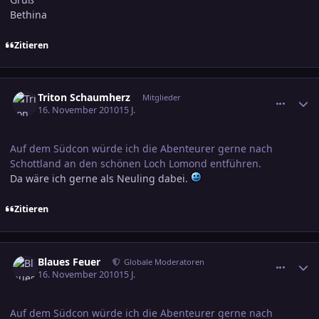
Bethina
Zitieren
comment_1672158
Ersteller-Statistik
Triton Schaumherz
Mitglieder
16. November 2010
15 J.
Auf dem Südcon würde ich die Abenteurer gerne nach
Schottland an den schönen Loch Lomond entführen.
Da wäre ich gerne als Neuling dabei.
Zitieren
comment_1672160
Ersteller-Statistik
Blaues Feuer
Globale Moderatoren
16. November 2010
15 J.
Auf dem Südcon würde ich die Abenteurer gerne nach