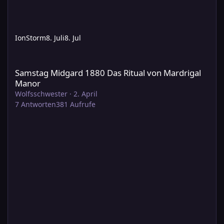
IonStorm
8. Juli
8. Jul
Samstag Midgard 1880 Das Ritual von Mardrigal Manor
Samstag Midgard 1880 Das Ritual von Mardrigal
Manor
Wolfsschwester
·
2. April
7
Antworten
381
Aufrufe