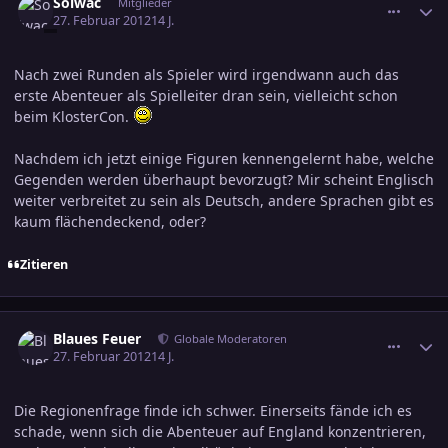
Solwac
Mitglieder
27. Februar 2012
14 J.
Nach zwei Runden als Spieler wird irgendwann auch das
erste Abenteuer als Spielleiter dran sein, vielleicht schon
beim KlosterCon.
Nachdem ich jetzt einige Figuren kennengelernt habe, welche
Gegenden werden überhaupt bevorzugt? Mir scheint Englisch
weiter verbreitet zu sein als Deutsch, andere Sprachen gibt es
kaum flächendeckend, oder?
Zitieren
comment_1958825
Ersteller-Statistik
Blaues Feuer
Globale Moderatoren
27. Februar 2012
14 J.
Die Regionenfrage finde ich schwer. Einerseits fände ich es
schade, wenn sich die Abenteuer auf England konzentrieren,