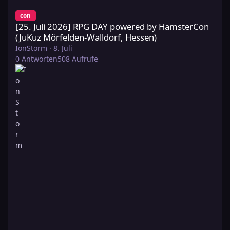
[25. Juli 2026] RPG DAY powered by HamsterCon (JuKuz Mörfelde
con
[25. Juli 2026] RPG DAY powered by HamsterCon
(JuKuz Mörfelden-Walldorf, Hessen)
IonStorm
·
8. Juli
0
Antworten
508
Aufrufe