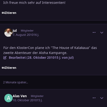
Ich freue mich sehr auf Interessenten!
Zitieren
comment_1621649
Ersteller-Statistik
jul
Mitglieder
7. August 2010
16 J.
Für den KlosterCon plane ich "The House of Kalakaua" das
zweite Abenteuer der Aloha Kampange.
Bearbeitet (
28. Oktober 2010
15 J.
von jul)
Zitieren
2 Monate später...
comment_1654888
Ersteller-Statistik
Alas Ven
Mitglieder
10. Oktober 2010
15 J.