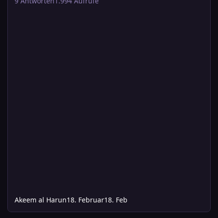
9
Antworten
1.994
Aufrufe
Akeem al Harun
18. Februar
18. Feb