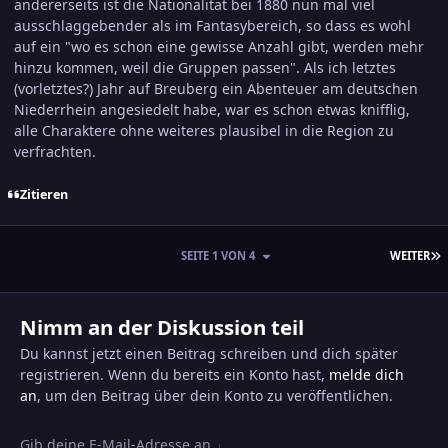
andererseits ist die Nationalität bei 1880 nun mal viel
ausschlaggebender als im Fantasybereich, so dass es wohl
auf ein "wo es schon eine gewisse Anzahl gibt, werden mehr
hinzu kommen, weil die Gruppen passen". Als ich letztes
(vorletztes?) Jahr auf Breuberg ein Abenteuer am deutschen
Niederrhein angesiedelt habe, war es schon etwas knifflig,
alle Charaktere ohne weiteres plausibel in die Region zu
verfrachten.
Zitieren
L
SEITE 1 VON 4
WEITER
Nimm an der Diskussion teil
Du kannst jetzt einen Beitrag schreiben und dich später
registrieren. Wenn du bereits ein Konto hast,
melde dich
an
, um den Beitrag über dein Konto zu veröffentlichen.