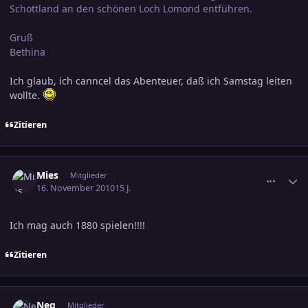
Schottland an den schönen Loch Lomond entführen.
Gruß
Bethina
Ich glaub, ich canncel das Abenteuer, daß ich Samstag leiten
wollte.
Zitieren
comment_1672176
Ersteller-Statistik
Mies
Mitglieder
16. November 2010
15 J.
Ich mag auch 1880 spielen!!!!
Zitieren
comment_1672217
Ersteller-Statistik
Neq
Mitglieder