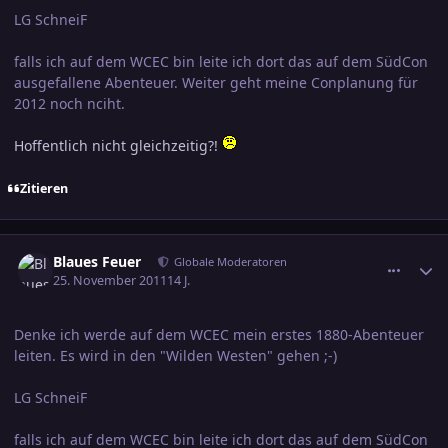
LG SchneiF
falls ich auf dem WCEC bin leite ich dort das auf dem SüdCon
ausgefallene Abenteuer. Weiter geht meine Conplanung für
2012 noch nciht.
Hoffentlich nicht gleichzeitig?!
Zitieren
comment_1898123
Ersteller-Statistik
Blaues Feuer
Globale Moderatoren
25. November 2011
14 J.
Denke ich werde auf dem WCEC mein erstes 1880-Abenteuer
leiten. Es wird in den "Wilden Westen" gehen ;-)
LG SchneiF
falls ich auf dem WCEC bin leite ich dort das auf dem SüdCon