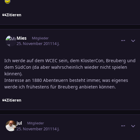
Zitieren
comment_1898198
Ersteller-Statistik
Mies
Mitglieder
25. November 2011
14 J.
Ich werde auf dem WCEC sein, dem KlosterCon, Breuberg und
dem SüdCon (da aber wahrscheinlich wieder nicht spielen
können).
Interesse an 1880 Abenteuern besteht immer, was eigenes
werde ich frühestens für Breuberg anbieten können.
Zitieren
comment_1898357
Ersteller-Statistik
jul
Mitglieder
25. November 2011
14 J.