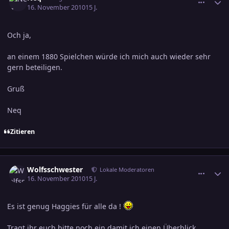
16. November 2010
15 J.
Och ja,
an einem 1880 Spielchen würde ich mich auch wieder sehr
gern beteiligen.
Gruß
Neq
Zitieren
comment_1672251
Ersteller-Statistik
Wolfsschwester
Lokale Moderatoren
16. November 2010
15 J.
Es ist genug Haggies für alle da !
Tragt ihr euch bitte noch ein damit ich einen Überblick