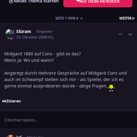
AUF THEMA ANTWORTEN
Neues Thema starten
L
SEITE 1 VON 4
WEITER
comment_1486552
Ersteller-Statistik
Slüram
Mitglieder
25. Oktober 2009
16 J.
Midgard 1880 auf Cons - gibt es das?
Wenn ja: Wo und wann?
Angeregt durch mehrere Gespräche auf Midgard Cons und
auch im Schwampf stellen sich mir - als Spieler, der ich es
gerne einmal ausprobieren würde - obige Fragen.
Zitieren
3 Wochen später...
comment_1496722
Ersteller-Statistik