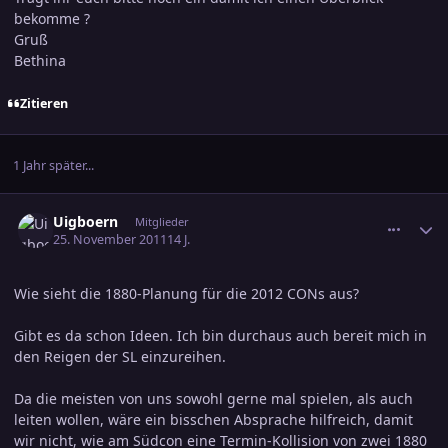
bekomme ?
Gruß
Bethina
Zitieren
1 Jahr später...
comment_1897856
Ersteller-Statistik
Uigboern
Mitglieder
25. November 2011
14 J.
Wie sieht die 1880-Planung für die 2012 CONs aus?
Gibt es da schon Ideen. Ich bin durchaus auch bereit mich in
den Reigen der SL einzureihen.
Da die meisten von uns sowohl gerne mal spielen, als auch
leiten wollen, wäre ein bisschen Absprache hilfreich, damit
wir nicht, wie am Südcon eine Termin-Kollision von zwei 1880