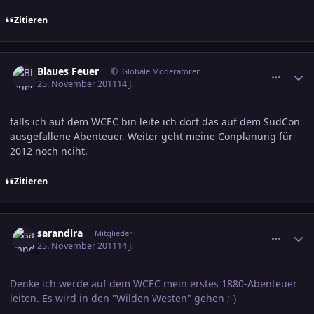
Zitieren
comment_1898073
Ersteller-Statistik
Blaues Feuer
Globale Moderatoren
25. November 2011
14 J.
falls ich auf dem WCEC bin leite ich dort das auf dem SüdCon
ausgefallene Abenteuer. Weiter geht meine Conplanung für
2012 noch nciht.
Zitieren
comment_1898082
Ersteller-Statistik
sarandira
Mitglieder
25. November 2011
14 J.
Denke ich werde auf dem WCEC mein erstes 1880-Abenteuer
leiten. Es wird in den "Wilden Westen" gehen ;-)