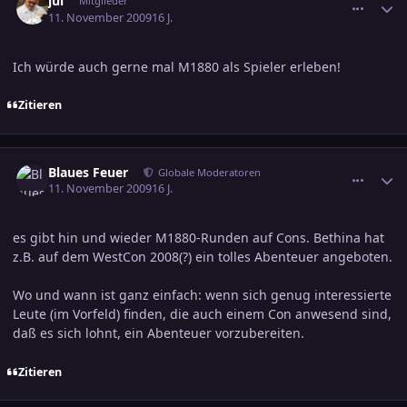
jul
Mitglieder
11. November 2009
16 J.
Ich würde auch gerne mal M1880 als Spieler erleben!
Zitieren
comment_1496833
Ersteller-Statistik
Blaues Feuer
Globale Moderatoren
11. November 2009
16 J.
es gibt hin und wieder M1880-Runden auf Cons. Bethina hat
z.B. auf dem WestCon 2008(?) ein tolles Abenteuer angeboten.
Wo und wann ist ganz einfach: wenn sich genug interessierte
Leute (im Vorfeld) finden, die auch einem Con anwesend sind,
daß es sich lohnt, ein Abenteuer vorzubereiten.
Zitieren