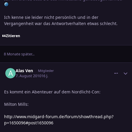
Ich kenne sie leider nicht persönlich und in der
Vergangenheit war das Antwortverhalten etwas schlecht.
Zitieren
8 Monate später...
comment_1621586
Ersteller-Statistik
Alas Ven
Mitglieder
7. August 2010
16 J.
Es kommt ein Abenteuer auf dem Nordlicht-Con:
Milton Mills:
http://www.midgard-forum.de/forum/showthread.php?
p=1650096#post1650096