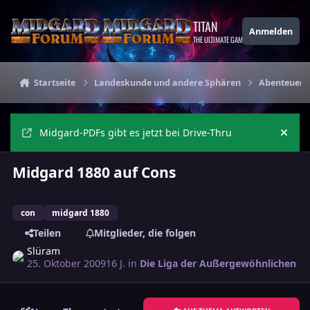
Zu Inhalt springen
TITAN
Anmelden
THE ULTIMATE GAMING THEME
Startseite
Landeskunde und andere Sphären
Abenteuer 
Midgard-PDFs gibt es jetzt bei Drive-Thru
Ankü
Midgard 1880 auf Cons
con
midgard 1880
Teilen
Mitglieder, die folgen
Slüram
25. Oktober 2009
16 J.
in
Die Liga der Außergewöhnlichen