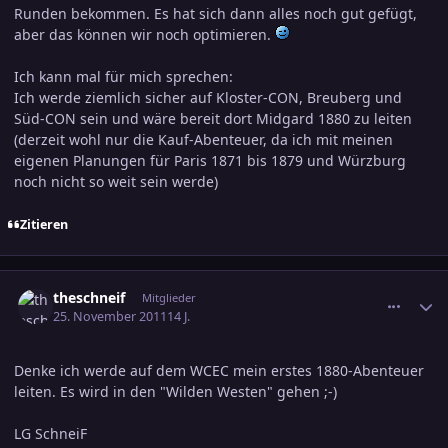
Runden bekommen. Es hat sich dann alles noch gut gefügt,
aber das können wir noch optimieren.
Ich kann mal für mich sprechen:
Ich werde ziemlich sicher auf Kloster-CON, Breuberg und
Süd-CON sein und wäre bereit dort Midgard 1880 zu leiten
(derzeit wohl nur die Kauf-Abenteuer, da ich mit meinen
eigenen Planungen für Paris 1871 bis 1879 und Würzburg
noch nicht so weit sein werde)
Zitieren
comment_1898038
Ersteller-Statistik
theschneif
Mitglieder
25. November 2011
14 J.
Denke ich werde auf dem WCEC mein erstes 1880-Abenteuer
leiten. Es wird in den "Wilden Westen" gehen ;-)
LG SchneiF