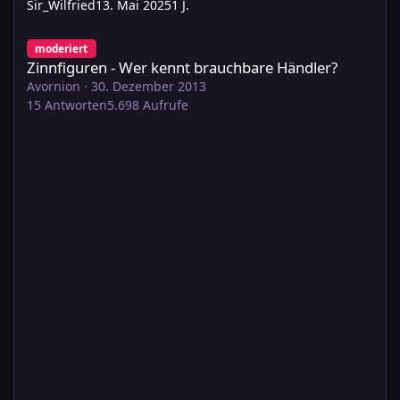
Sir_Wilfried
13. Mai 2025
1 J.
Zinnfiguren - Wer kennt brauchbare Händler?
moderiert
Zinnfiguren - Wer kennt brauchbare Händler?
Avornion
·
30. Dezember 2013
15
Antworten
5.698
Aufrufe