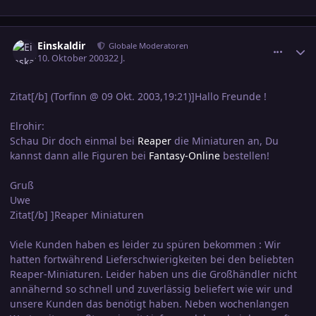
comment_317012
Ersteller-Statistik
Einskaldir
Globale Moderatoren
10. Oktober 2003
22 J.
Zitat[/b] (Torfinn @ 09 Okt. 2003,19:21)]Hallo Freunde !
Elrohir:
Schau Dir doch einmal bei
Reaper
die Miniaturen an, Du
kannst dann alle Figuren bei
Fantasy-Online
bestellen!
Gruß
Uwe
Zitat[/b] ]Reaper Miniaturen
Viele Kunden haben es leider zu spüren bekommen : Wir
hatten fortwährend Lieferschwierigkeiten bei den beliebten
Reaper-Miniaturen. Leider haben uns die Großhändler nicht
annähernd so schnell und zuverlässig beliefert wie wir und
unsere Kunden das benötigt haben. Neben wochenlangen