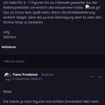
Ich habe für 6 - 7 Figuren bis zu 4 Monate gewartet, bis der
Rollenspielladen sie endlich alle beisammen hatte.
Das ist schon kein Spaß mehr. Wenn die Direktbelieferung
wirklich klappt, wäre das ja eine Überlegung wert es über den
Online-Shop zu bestellen.
mfg
Detritus
Zitieren
1 Monat später...
comment_317026
Ersteller-Statistik
Tiano Prudense
Mitglieder
2. Dezember 2003
22 J.
Wow!
Die haben ja noch Figuren mit echtem Zinnboden! Wer noch