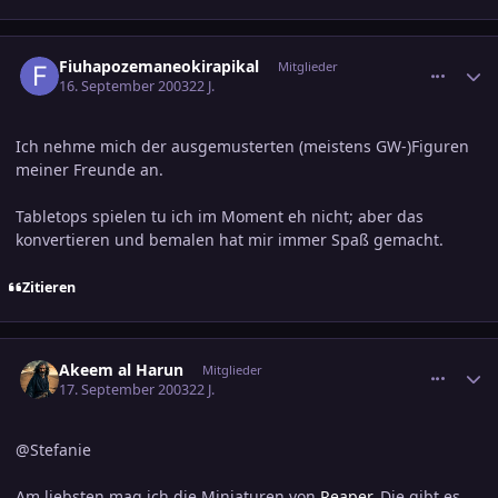
comment_317020
Ersteller-Statistik
Fiuhapozemaneokirapikal
Mitglieder
16. September 2003
22 J.
Ich nehme mich der ausgemusterten (meistens GW-)Figuren
meiner Freunde an.
Tabletops spielen tu ich im Moment eh nicht; aber das
konvertieren und bemalen hat mir immer Spaß gemacht.
Zitieren
comment_317021
Ersteller-Statistik
Akeem al Harun
Mitglieder
17. September 2003
22 J.
@Stefanie
Am liebsten mag ich die Miniaturen von
Reaper
. Die gibt es