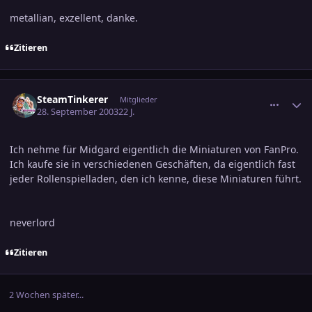
metallian, exzellent, danke.
Zitieren
comment_317008
Ersteller-Statistik
SteamTinkerer
Mitglieder
28. September 2003
22 J.
Ich nehme für Midgard eigentlich die Miniaturen von FanPro.
Ich kaufe sie in verschiedenen Geschäften, da eigentlich fast
jeder Rollenspielladen, den ich kenne, diese Miniaturen führt.
neverlord
Zitieren
2 Wochen später...