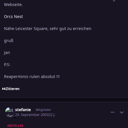
Webseite.
Orcs Nest
Nähe Leicester Square, sehr gut zu erreichen
gruß
Jan
P.S:
Reaperminis rulen absolut !!!
Zitieren
comment_317007
Ersteller-Statistik
stefanie
Mitglieder
25. September 2003
22 J.
ERSTELLER