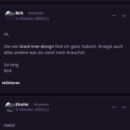
comment_317016
Ersteller-Statistik
Birk
Mitglieder
9. Oktober 2003
22 J.
Hi,
Die von
black-tree-design
find ich ganz hübsch. Kriegst auch
alles andere was du sonst noch brauchst.
So long
Birk
Zitieren
comment_317015
Ersteller-Statistik
Elrohir
Mitglieder
9. Oktober 2003
22 J.
Hallo!