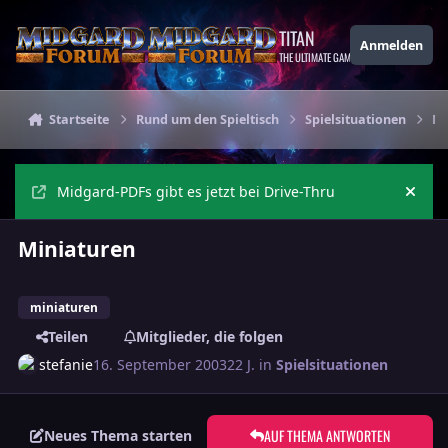
Zu Inhalt springen
TITAN
Anmelden
THE ULTIMATE GAMING THEME
Startseite
Rund um den Spieltisch
Spielsituationen
Mi
Midgard-PDFs gibt es jetzt bei Drive-Thru
Ankü
Miniaturen
miniaturen
Teilen
Mitglieder, die folgen
stefanie
16. September 2003
22 J.
in
Spielsituationen
AUF THEMA ANTWORTEN
Neues Thema starten