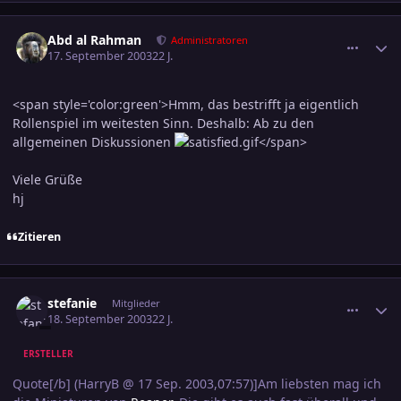
comment_317023
Ersteller-Statistik
Abd al Rahman
Administratoren
17. September 2003
22 J.
<span style='color:green'>Hmm, das bestrifft ja eigentlich
Rollenspiel im weitesten Sinn. Deshalb: Ab zu den
allgemeinen Diskussionen
</span>
Viele Grüße
hj
Zitieren
comment_317024
Ersteller-Statistik
stefanie
Mitglieder
18. September 2003
22 J.
ERSTELLER
Quote[/b] (HarryB @ 17 Sep. 2003,07:57)]Am liebsten mag ich