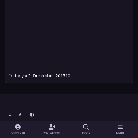
Indonyar
2. Dezember 2015
10 J.
Heller Modus
Dunkler Modus
Systemeinstellung
Sprache
Design
Datenschutzerklärung
Kontakt
Anmelden
Registrieren
Suche
Menu
Cookies