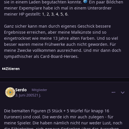
sie in einem Laden begutachten konnte.
Ein paar Bildchen
meiner Expemplare habe ich mal in einem Unterordner
meiner HP gestellt:
1
,
2
,
3
,
4
,
5
,
6
.
Ganz sicher kann man durch eigenes Geschick bessere
Ergebnisse erreichen, aber meine Malkünste sind so
eingetrocknet wie meine 13 Jahre alten Farben. Und so viel
besser waren meine Frühwerke auch nicht geworden. Für
meine Zwecke vollkommen ausreichend. Und mir dann doch
sympathischer als Card-Board-Heroes.
Zitieren
comment_571426
Ersteller-Statistik
Serdo
Mitglieder
3. Juni 2005
21 J.
Die bemalten Figuren (5 Stück + 5 Würfel für knapp 16
Euronen) sind cool. Die werde ich mir auch zulegen - für
meine Spieler. Die haben nämlich nicht nur weder Lust, noch
die Fähigkeiten, sich genaue Gedanken über das Aussehen