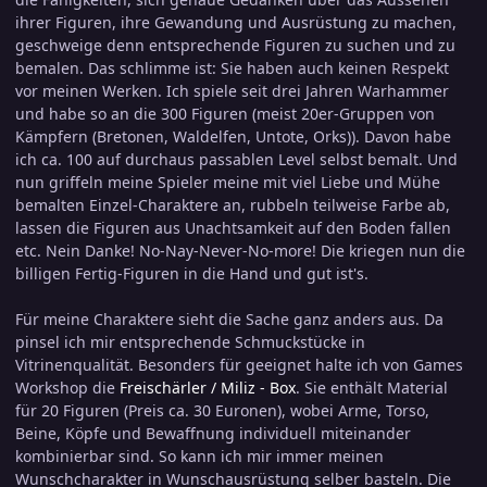
ihrer Figuren, ihre Gewandung und Ausrüstung zu machen,
geschweige denn entsprechende Figuren zu suchen und zu
bemalen. Das schlimme ist: Sie haben auch keinen Respekt
vor meinen Werken. Ich spiele seit drei Jahren Warhammer
und habe so an die 300 Figuren (meist 20er-Gruppen von
Kämpfern (Bretonen, Waldelfen, Untote, Orks)). Davon habe
ich ca. 100 auf durchaus passablen Level selbst bemalt. Und
nun griffeln meine Spieler meine mit viel Liebe und Mühe
bemalten Einzel-Charaktere an, rubbeln teilweise Farbe ab,
lassen die Figuren aus Unachtsamkeit auf den Boden fallen
etc. Nein Danke! No-Nay-Never-No-more! Die kriegen nun die
billigen Fertig-Figuren in die Hand und gut ist's.
Für meine Charaktere sieht die Sache ganz anders aus. Da
pinsel ich mir entsprechende Schmuckstücke in
Vitrinenqualität. Besonders für geeignet halte ich von Games
Workshop die
Freischärler / Miliz - Box
. Sie enthält Material
für 20 Figuren (Preis ca. 30 Euronen), wobei Arme, Torso,
Beine, Köpfe und Bewaffnung individuell miteinander
kombinierbar sind. So kann ich mir immer meinen
Wunschcharakter in Wunschausrüstung selber basteln. Die