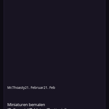
Mr.Thoasty
21. Februar
21. Feb
Miniaturen bemalen (Rollenspiel/Tabletop/Brettspiel)
Miniaturen bemalen