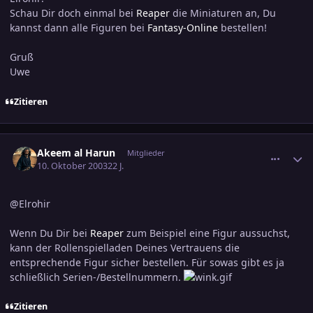
Schau Dir doch einmal bei
Reaper
die Miniaturen an, Du
kannst dann alle Figuren bei
Fantasy-Online
bestellen!
Gruß
Uwe
Zitieren
comment_317013
Ersteller-Statistik
Akeem al Harun
Mitglieder
10. Oktober 2003
22 J.
@Elrohir
Wenn Du Dir bei
Reaper
zum Beispiel eine Figur aussuchst,
kann der Rollenspielladen Deines Vertrauens die
entsprechende Figur sicher bestellen. Für sowas gibt es ja
schließlich Serien-/Bestellnummern.
Zitieren