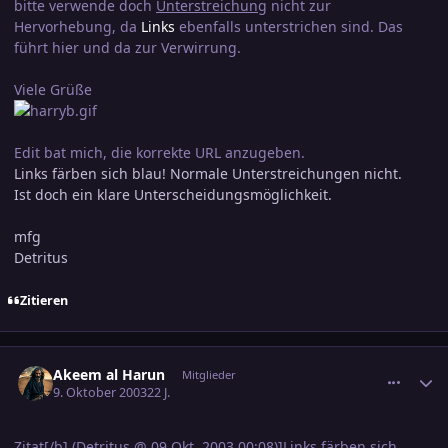
bitte verwende doch
Unterstreichung
nicht zur
Hervorhebung, da
Links
ebenfalls unterstrichen sind. Das
führt hier und da zur Verwirrung.
Viele Grüße
Edit bat mich, die korrekte URL anzugeben.
Links färben sich blau! Normale Unterstreichungen nicht.
Ist doch ein klare Unterscheidungsmöglichkeit.
mfg
Detritus
Zitieren
comment_317017
Ersteller-Statistik
Akeem al Harun
Mitglieder
9. Oktober 2003
22 J.
Zitat[/b] (Detritus @ 09 Okt. 2003,00:08)]Links färben sich