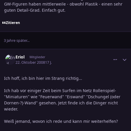
GW-Figuren haben mittlerweile - obwohl Plastik - einen sehr
guten Detail-Grad. Einfach gut.
Zitieren
3 Jahre später...
comment_1264593
Ersteller-Statistik
Eriol
Mitglieder
22. Oktober 2008
17 J.
Ich hoff, ich bin hier im Strang richtig...
Ich hab vor einiger Zeit beim Surfen im Netz Rollenspiel-
"Miniaturen" wie "Feuerwand" "Eiswand" "Dschungel (oder
Dornen-?)-Wand" gesehen. Jetzt finde ich die Dinger nicht
wieder.
Weiß jemand, wovon ich rede und kann mir weiterhelfen?