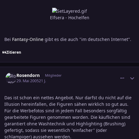
Elfsera - Hochelfen
Bei
Fantasy-Online
gibt es die auch "im deutschen Internet".
Zitieren
comment_567675
Ersteller-Statistik
Rosendorn
Mitglieder
29. Mai 2005
21 J.
Das ist schon ein nettes Angebot. Nur darfst du nicht auf die
Illusion hereinfallen, die Figuren sähen wirklich so gut aus.
Für die Werbefotos sind in jedem Fall besonders sorgfältig
gearbeitete Figuren genommen worden. Die käuflichen sind
garantiert ohne Washtechnik und Highlighting (Brushing)
gefertigt, sodass sie wesentlich "einfacher" (oder
schlampiger) aussehen werden.