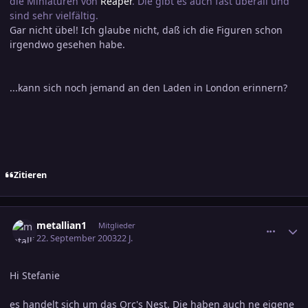
die Miniaturen von
Reaper
. Die gibt es auch fast überall und
sind sehr vielfältig.
Gar nicht übel! Ich glaube nicht, daß ich die Figuren schon
irgendwo gesehen habe.
...kann sich noch jemand an den Laden in London erinnern?
Zitieren
comment_317025
Ersteller-Statistik
metallian1
Mitglieder
22. September 2003
22 J.
Hi Stefanie
es handelt sich um das Orc's Nest. Die haben auch ne eigene