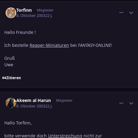
comment_317010
Ersteller-Statistik
Torfinn
Mitglieder
8. Oktober 2003
22 J.
Hallo Freunde !
Ich bestelle
Reaper-Miniaturen
bei
FANTASY-ONLINE
!
Gruß
Uwe
Zitieren
comment_317009
Ersteller-Statistik
Akeem al Harun
Mitglieder
8. Oktober 2003
22 J.
Hallo Torfinn,
bitte verwende doch
Unterstreichung
nicht zur