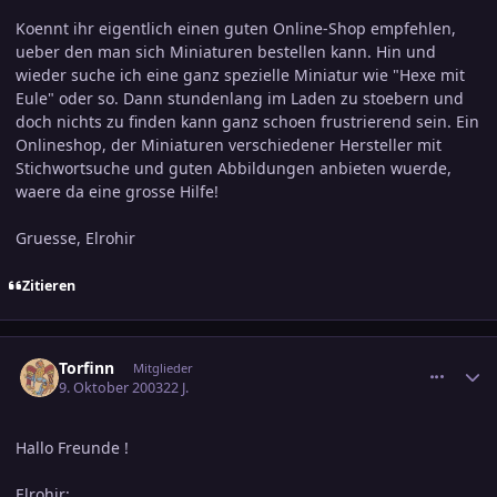
Koennt ihr eigentlich einen guten Online-Shop empfehlen,
ueber den man sich Miniaturen bestellen kann. Hin und
wieder suche ich eine ganz spezielle Miniatur wie "Hexe mit
Eule" oder so. Dann stundenlang im Laden zu stoebern und
doch nichts zu finden kann ganz schoen frustrierend sein. Ein
Onlineshop, der Miniaturen verschiedener Hersteller mit
Stichwortsuche und guten Abbildungen anbieten wuerde,
waere da eine grosse Hilfe!
Gruesse, Elrohir
Zitieren
comment_317014
Ersteller-Statistik
Torfinn
Mitglieder
9. Oktober 2003
22 J.
Hallo Freunde !
Elrohir: