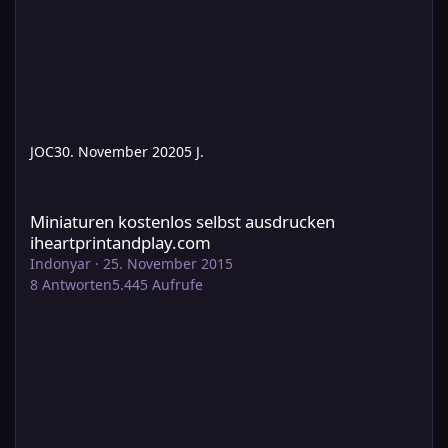
JOC
30. November 2020
5 J.
Miniaturen kostenlos selbst ausdrucken iheartprintandplay.com
Miniaturen kostenlos selbst ausdrucken
iheartprintandplay.com
Indonyar
·
25. November 2015
8
Antworten
5.445
Aufrufe