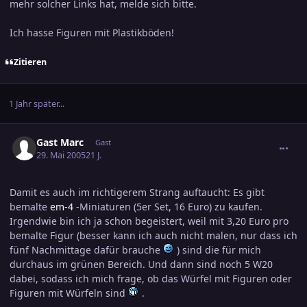
mehr solcher Links hat, melde sich bitte.
Ich hasse Figuren mit Plastikböden!
Zitieren
1 Jahr später...
comment_567659
Gast Marc
Gast
29. Mai 2005
21 J.
Damit es auch im richtigerem Strang auftaucht: Es gibt
bemalte
em-4
-Miniaturen (5er Set, 16 Euro) zu kaufen.
Irgendwie bin ich ja schon begeistert, weil mit 3,20 Euro pro
bemalte Figur (besser kann ich auch nicht malen, nur dass ich
fünf Nachmittage dafür brauche
) sind die für mich
durchaus im grünen Bereich. Und dann sind noch 5 W20
dabei, sodass ich mich frage, ob das Würfel mit Figuren oder
Figuren mit Würfeln sind
.