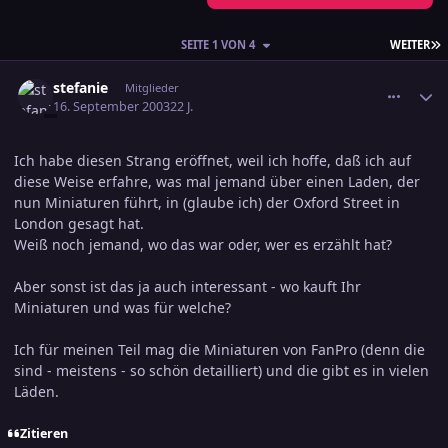
L
SEITE 1 VON 4
WEITER
comment_317019
Ersteller-Statistik
stefanie
Mitglieder
16. September 2003
22 J.
Ich habe diesen Strang eröffnet, weil ich hoffe, daß ich auf
diese Weise erfahre, was mal jemand über einen Laden, der
nun Miniaturen führt, in (glaube ich) der Oxford Street in
London gesagt hat.
Weiß noch jemand, wo das war oder, wer es erzählt hat?
Aber sonst ist das ja auch interessant - wo kauft Ihr
Miniaturen und was für welche?
Ich für meinen Teil mag die Miniaturen von FanPro (denn die
sind - meistens - so schön detailliert) und die gibt es in vielen
Läden.
Zitieren