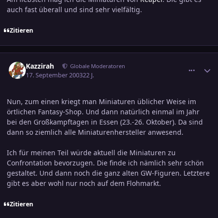
auch fast überall und sind sehr vielfältig.
Zitieren
comment_317022
Ersteller-Statistik
Kazzirah
Globale Moderatoren
17. September 2003
22 J.
Nun, zum einen kriegt man Miniaturen üblicher Weise im
örtlichen Fantasy-Shop. Und dann natürlich einmal im Jahr
bei den Großkampftagen in Essen (23.-26. Oktober). Da sind
dann so ziemlich alle Miniaturenhersteller anwesend.
Ich für meinen Teil würde aktuell die Miniaturen zu
Confrontation bevorzugen. Die finde ich nämlich sehr schön
gestaltet. Und dann noch die ganz alten GW-Figuren. Letztere
gibt es aber wohl nur noch auf dem Flohmarkt.
Zitieren