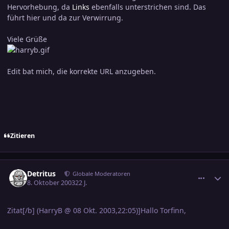
Hervorhebung, da
Links
ebenfalls unterstrichen sind. Das
führt hier und da zur Verwirrung.
Viele Grüße
Edit bat mich, die korrekte URL anzugeben.
Zitieren
comment_317018
Ersteller-Statistik
Detritus
Globale Moderatoren
8. Oktober 2003
22 J.
Zitat[/b] (HarryB @ 08 Okt. 2003,22:05)]Hallo Torfinn,