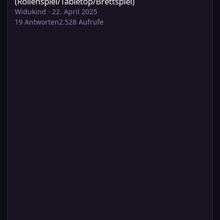
(Rollenspiel/Tabletop/Brettspiel)
Widukind
·
22. April 2025
19
Antworten
2.528
Aufrufe