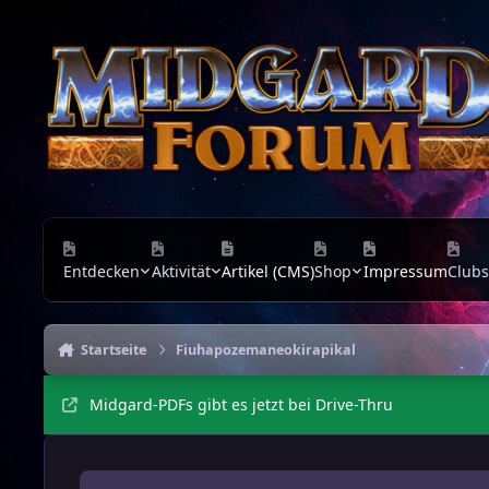
Zu Inhalt springen
Entdecken
Aktivität
Artikel (CMS)
Shop
Impressum
Clubs
Startseite
Fiuhapozemaneokirapikal
Midgard-PDFs gibt es jetzt bei Drive-Thru