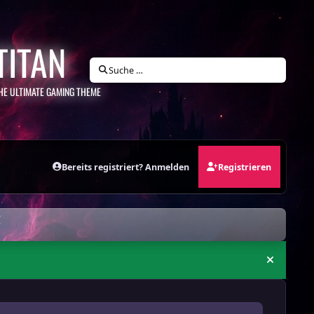
TITAN
Suche …
HE ULTIMATE GAMING THEME
Bereits registriert? Anmelden
Registrieren
Ankündi