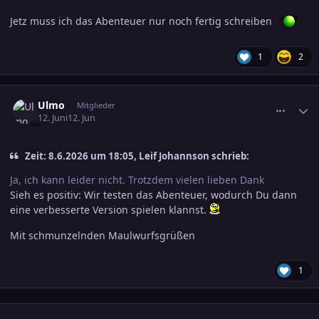
Jetz muss ich das Abenteuer nur noch fertig schreiben
1
2
comment_3893019
Ersteller-Statistik
Ulmo
Mitglieder
12. Juni
12. Jun
Zeit: 8.6.2026 um 18:05, Leif Johannson schrieb:
Ja, ich kann leider nicht. Trotzdem vielen lieben Dank
Sieh es positiv: Wir testen das Abenteuer, wodurch Du dann
eine verbesserte Version spielen klannst.
Mit schmunzelnden Maulwurfsgrüßen
1