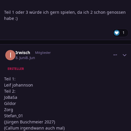
Teil 1 oder 3 würde ich gern spielen, da ich 2 schon genossen
habe :)
1
comment_3891776
Ersteller-Statistik
Irwisch
Mitglieder
8. Juni
8. Jun
ERSTELLER
Teil 1:
Leif johannson
Teil 2:
JoBaSa
Gildor
Zorg
Stefan_01
(Jürgen Buschmeier 2027)
(Callum irgendwann auch mal)