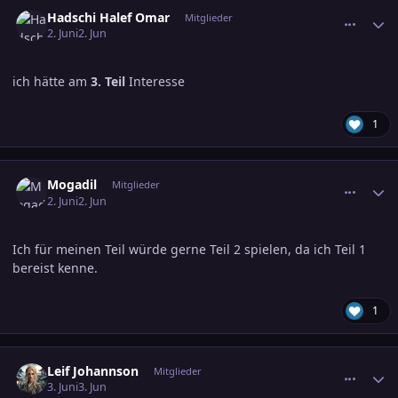
comment_3890421
Ersteller-Statistik
Hadschi Halef Omar
Mitglieder
2. Juni
2. Jun
ich hätte am
3. Teil
Interesse
1
comment_3890422
Ersteller-Statistik
Mogadil
Mitglieder
2. Juni
2. Jun
Ich für meinen Teil würde gerne Teil 2 spielen, da ich Teil 1
bereist kenne.
1
comment_3890743
Ersteller-Statistik
Leif Johannson
Mitglieder
3. Juni
3. Jun