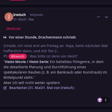
comment_3890086
Ersteller-Statistik
Irwisch
Mitglieder
31. Mai
31. Mai
ERSTELLER
Vor einer Stunde, Drachenmann schrieb:
Schade, ich reise erst am Freitag an. Naja, beim nächsten Mal
hoffentlich dann, und mit Teil 2...
PS
: Was bitte ist denn ein Heist?
@Irwisch
"
Heist-Movie / Heist-Serie:
Ein beliebtes Filmgenre, in dem
die detaillierte Planung und Durchführung eines
spektakulären Raubes (z. B. ein Bankraub oder Kunstraub) im
Mittelpunkt steht."
Aber ich will nicht weiter spoilern
Bearbeitet (
31. Mai
31. Mai
von Irwisch)
2