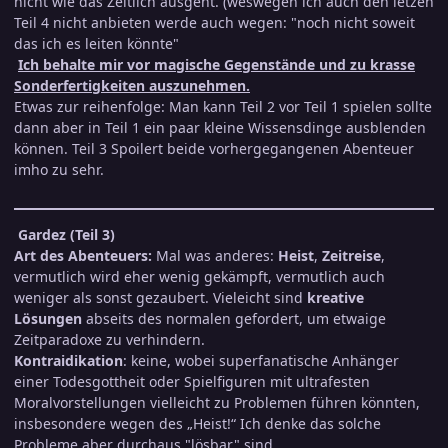
nicht wie das Zeitlich ausgeht. (weswegen ich auch den letzen
Teil 4 nicht anbieten werde auch wegen: "noch nicht soweit
das ich es leiten könnte"
Ich behalte mir vor magische Gegenstände und zu krasse
Sonderfertigkeiten auszunehmen.
Etwas zur reihenfolge: Man kann Teil 2 vor Teil 1 spielen sollte
dann aber in Teil 1 ein paar kleine Wissensdinge ausblenden
können. Teil 3 Spoilert beide vorhergegangenen Abenteuer
imho zu sehr.
Gardez (Teil 3)
Art des Abenteuers:
Mal was anderes:
Heist
,
Zeitreise
,
vermutlich wird eher wenig gekämpft, vermutlich auch
weniger als sonst gezaubert. Vieleicht sind
kreative
Lösungen
abseits des normalen gefordert, um etwaige
Zeitparadoxe
zu verhindern.
Kontraidikation
: keine, wobei superfanatische Anhänger
einer Todesgottheit oder Spielfiguren mit ultrafesten
Moralvorstellungen vielleicht zu Problemen führen könnten,
insbesondere wegen des „Heist!“ Ich denke das solche
Probleme aber durchaus "lösbar" sind.