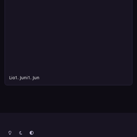
Lio
1. Juni
1. Jun
Heller Modus
Dunkler Modus
Systemeinstellung