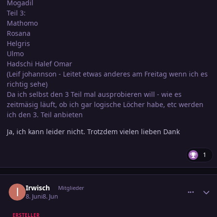
Mogadil
Teil 3:
Mathomo
Rosana
Helgris
Ulmo
Hadschi Halef Omar
(Leif johannson - Leitet etwas anderes am Freitag wenn ich es
richtig sehe)
Da ich selbst den 3 Teil mal ausprobieren will - wie es
zeitmäsig läuft, ob ich gar logische Löcher habe, etc werden
ich den 3. Teil anbieten
Ja, ich kann leider nicht. Trotzdem vielen lieben Dank
1
comment_3891808
Ersteller-Statistik
Irwisch
Mitglieder
8. Juni
8. Jun
ERSTELLER