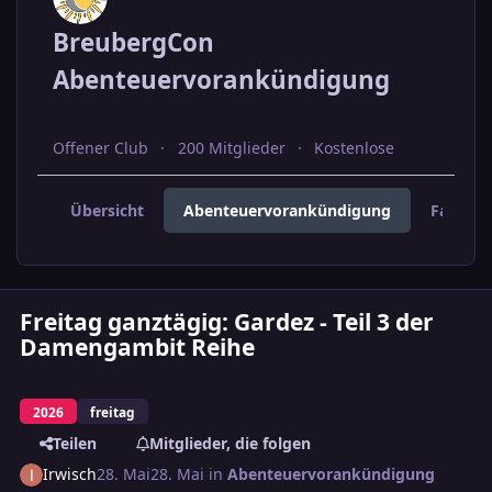
BreubergCon
Abenteuervorankündigung
Offener Club
200 Mitglieder
Kostenlose
Übersicht
Abenteuervorankündigung
Fahrer 
Freitag ganztägig: Gardez - Teil 3 der
Damengambit Reihe
2026
freitag
Teilen
Mitglieder, die folgen
Irwisch
28. Mai
28. Mai
in
Abenteuervorankündigung