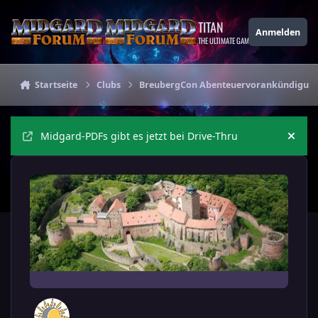
Zu Inhalt springen
TITAN
Anmelden
THE ULTIMATE GAMING THEME
Startseite
Clubs
BreubergCon Abenteuervorankündigun
Midgard-PDFs gibt es jetzt bei Drive-Thru
Ankü