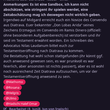
Anmerkungen: Es ist eine Sandbox, ich kann nicht
abschätzen, wie stringent ihr spielen werdet, eine
Zeitabschätzung mag ich deswegen nicht wirklich geben.
Irgendwo auf Midgard erreicht euch ein Novize des Convendo
aus Diatrava. Euer bekannter „Don Lobas Arida“ seines
Zeichens Erzmagus im Convendo im Ramis Dinero (offiziell:
ohne besonderen Aufgabenbereich) ist verstorben und ihr
seid im Testament erwähnt worden. Ein Schreiben des
Advocatus Nilas Laudanum bittet euch zur
Testamentseröffnung nach Diatrava zu kommen.
Die Bestattung hat wohl schon stattgefunden (ihr könnt ggf.
auch anwesend gewesen sein, es war prunkvoll es war
feierlich, aber ansonsten ist nichts passiert), aber es ist wohl
noch ausreichend Zeit Diatrava aufzusuchen, um vor der
Testamentseröffnung anwesend zu sein.
@Mathomo
@Rosana
@Helgris
@Ulmo
@Hadschi Halef Omar
Bearbeitet (
8. Juni
8. Jun
von Irwisch)