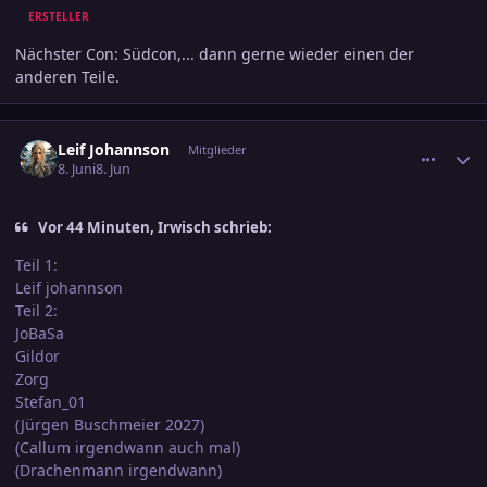
ERSTELLER
Nächster Con: Südcon,... dann gerne wieder einen der
anderen Teile.
comment_3891805
Ersteller-Statistik
Leif Johannson
Mitglieder
8. Juni
8. Jun
Vor 44 Minuten, Irwisch schrieb:
Teil 1:
Leif johannson
Teil 2:
JoBaSa
Gildor
Zorg
Stefan_01
(Jürgen Buschmeier 2027)
(Callum irgendwann auch mal)
(Drachenmann irgendwann)