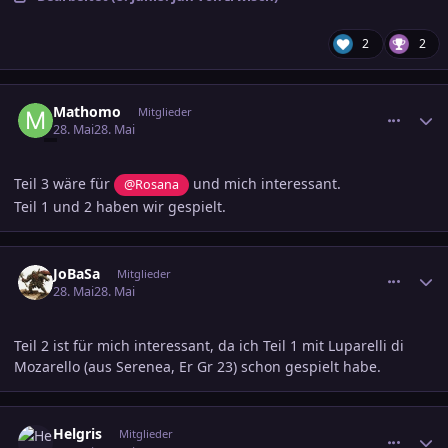
2
2
comment_3889162
Ersteller-Statistik
Mathomo
Mitglieder
28. Mai
28. Mai
Teil 3 wäre für
und mich interessant.
@Rosana
Teil 1 und 2 haben wir gespielt.
comment_3889232
Ersteller-Statistik
JoBaSa
Mitglieder
28. Mai
28. Mai
Teil 2 ist für mich interessant, da ich Teil 1 mit Luparelli di
Mozarello (aus Serenea, Er Gr 23) schon gespielt habe.
comment_3889234
Ersteller-Statistik
Helgris
Mitglieder