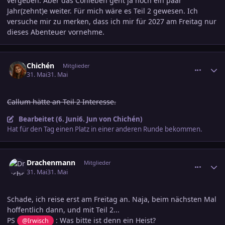
vergeben. Aber das Conleben geht ja noch ein paar
Jahr(zehnt)e weiter. Für mich wäre es Teil 2 gewesen. Ich
versuche mir zu merken, dass ich mir für 2027 am Freitag nur
dieses Abenteuer vornehme.
comment_3889887
Ersteller-Statistik
Chichén
Mitglieder
31. Mai
31. Mai
Callum hätte an
Teil 2
Interesse.
Bearbeitet (
6. Juni
6. Jun
von Chichén)
Hat für den Tag einen Platz in einer anderen Runde bekommen.
comment_3890066
Ersteller-Statistik
Drachenmann
Mitglieder
31. Mai
31. Mai
Schade, ich reise erst am Freitag an. Naja, beim nächsten Mal
hoffentlich dann, und mit Teil 2...
PS
: Was bitte ist denn ein Heist?
@Irwisch