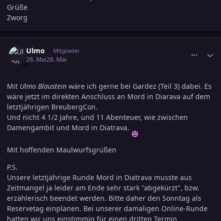
Grüße
Zworg
comment_3889266
Ersteller-Statistik
Ulmo
Mitglieder
28. Mai
28. Mai
Mit
Ulmo Blaustein
wäre ich gerne bei Gardez (Teil 3) dabei. Es
wäre jetzt im direkten Anschluss an Mord in Diarava auf dem
letztjährigen BreubergCon.
Und nicht 4 1/2 Jahre, und 11 Abenteuer, wie zwischen
Damengambit und Mord in Diatrava.
Mit hoffenden Maulwurfsgrüßen
P.S.
Unsere letztjährige Runde Mord in Diatrava musste aus
Zeitmangel ja leider am Ende sehr stark "abgekürzt", bzw.
erzählerisch beendet werden. Bitte daher den Sonntag als
Reservetag einplanen. Bei unserer damaligen Online-Runde
hatten wir uns einstimmig für einen dritten Termin