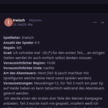
comment_3889151
Ersteller-Statistik
Irwisch
Mitglieder
28. Mai
28. Mai
Spielleiter
: Irwisch
Anzahl der Spieler
4-5
Regeln
: M5
Grad:
ich schreibe mal ~20 (*) für den ersten Teil,... an einigen
Stellen werdet ihr auch einfach selbst denken müssen.
Voraussichtlicher Beginn:
10:00
Voraussichtliches Ende:
nachts
Art des Abenteuers:
Heist (Teil 3) (auch machbar mit
Spielfiguren welche keine Heist sonst spielen würden)
Voraussetzungen
: Neuvalinga+12, für Teil 3 noch ein paar Ep
auf Halde haben es kann tatsächlich während des Abenteuers
gelernt werden.
Ich werde einen der ersten drei Teile der kleinen Kampagne
anbieten. Teil 3 wurde noch nie gespielt, insofern weiß ich