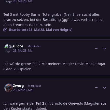
28. Mai
28. Mai
Teil 3 mit Robby Burns, Totengräber (Ne). Er versucht alles
dran zu setzen, bei der Bestattung (ggf. etwas vorher) seines
alten Freundes dabei zu sein.
Bearbeitet (
28. Mai
28. Mai
von Helgris)
comment_3889238
Ersteller-Statistik
Gildor
Mitglieder
28. Mai
28. Mai
Ich würde gerne Teil 2 Mit meinem Magier Devin MacRathgar
(Grad 29) spielen.
comment_3889260
Ersteller-Statistik
Zworg
Mitglieder
28. Mai
28. Mai
Ich wäre gerne bei
Teil 2
mit Ernsto de Quevedo (Magister aus
den Küstenstaaten dabei).