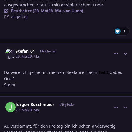
ausgesprochen. Statt 30min erzählerischem Ende.
Bearbeitet (
28. Mai
28. Mai
von Ulmo)
P.S. angefügt
1
comment_3889286
Ersteller-Statistik
Stefan_01
Mitglieder
29. Mai
29. Mai
Da wäre ich gerne mit meinem Seefahrer beim
Teil 2
dabei.
Gruß
Stefan
comment_3889555
Ersteller-Statistik
Jürgen Buschmeier
Mitglieder
29. Mai
29. Mai
Au verdammt, für den Freitag bin ich schon anderweitig