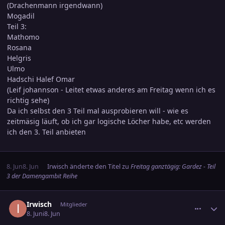
(Drachenmann irgendwann)
Mogadil
Teil 3:
Mathomo
Rosana
Helgris
Ulmo
Hadschi Halef Omar
(Leif johannson - Leitet etwas anderes am Freitag wenn ich es
richtig sehe)
Da ich selbst den 3 Teil mal ausprobieren will - wie es
zeitmäsig läuft, ob ich gar logische Löcher habe, etc werden
ich den 3. Teil anbieten
8. Jun
8. Jun
Irwisch
änderte den Titel zu
Freitag ganztägig: Gardez - Teil
3 der Damengambit Reihe
comment_3891777
Ersteller-Statistik
Irwisch
Mitglieder
8. Juni
8. Jun