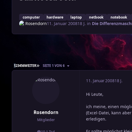
computer
hardware
laptop
netbook
notebook
Rosendorn
11. Januar 2008
18 J.
in
Die Differenzmasch
LETZTE SEITE
1
2
3
4
5
6
WEITER
SEITE 1 VON 6
11. Januar 2008
18 J.
Hi Leute,
ich meine, einen mögli
Rosendorn
(Excel-Datei, kann abe
erledigen.
Mitglieder
Er sollte möglichst kle
10,1 Tsd