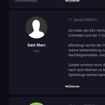
Zitieren
Fnordbezwinger
11. Januar 2008
18 J.
Ich habe das EEE-Vorf
schreiben und der 7-Zo
Gast Marc
Allerdings wurde der 
meine Vorbestellung z
Gast
Nachfolgemodelle. Und
Zudem erinnert mich di
nach acht Wochen zu 
Spielzeuge warten kan
Zitieren