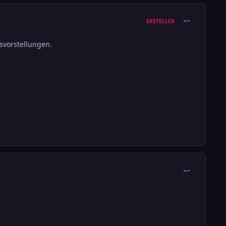
comment_111
ERSTELLER
isvorstellungen.
comment_111