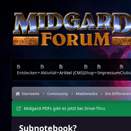
Zu Inhalt springen
Entdecken
Aktivität
Artikel (CMS)
Shop
Impressum
Clubs
Startseite
Community
Medienecke
Die Differenz
Midgard-PDFs gibt es jetzt bei Drive-Thru
Subnotebook?