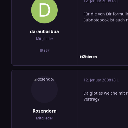
12. Januar 2008
18 J.
Für die von Dir formul
Subnotebook ist auch ni
daraubasbua
Mitglieder
897
Beiträge
Zitieren
12. Januar 2008
18 J.
Da gibt es welche mit 
Vertrag?
Rosendorn
Mitglieder