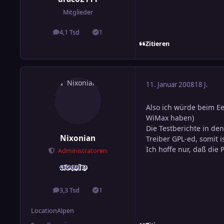
Mitglieder
4,1 Tsd
1
Beiträge
Lösungen
Zitieren
11. Januar 2008
18 J.
Also ich würde beim Eee
WiMax haben)
Die Testberichte in den
Nixonian
Treiber GPL-ed, somit i
Ich hoffe nur, daß die
Administratoren
3,3 Tsd
1
Beiträge
Lösungen
Location
Alpen