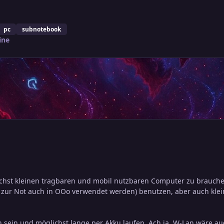
pc
subnotebook
ine
chst kleinen tragbaren und mobil nutzbaren Computer zu brauchen.
r zur Not auch in OOo verwendet werden) benutzen, aber auch klei
in sein und möglichst lange per Akku laufen. Ach ja, W-Lan wäre au