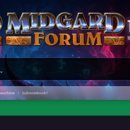
T
maschine
Subnotebook?