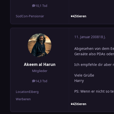
10,1 Tsd
Beiträge
Zitieren
SüdCon-Pensionär
11. Januar 2008
18 J.
Abgesehen von dem EeeP
Geraäte also PDAs ode
Akeem al Harun
Ich empfehle dir aber 
Mitglieder
Viele Grüße
Harry
14,3 Tsd
Beiträge
PS: Wenn er nicht so t
Location
Eiberg
Werberen
Zitieren