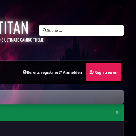
TITAN
Suche …
HE ULTIMATE GAMING THEME
Bereits registriert? Anmelden
Registrieren
Ankündi