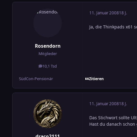
11. Januar 2008
18 J.
Ja, die Thinkpads x61 s
Rosendorn
Mitglieder
10,1 Tsd
Beiträge
Zitieren
SüdCon-Pensionär
11. Januar 2008
18 J.
Das Stichwort sollte Ul
Hast du danach schon 
draco2111