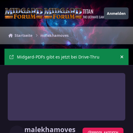
Zu Inhalt springen
TITAN
Anmelden
THE ULTIMATE GAMING THEME
Startseite
malekhamoves
Midgard-PDFs gibt es jetzt bei Drive-Thru
Ankü
malekhamoves
PROFIL ANZEIGEN