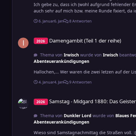
Ich gebe zu, dass ich (wohl aufgrund fehlender E
auch sehr auf mich bzw. meine Runde fixiert, da 
Begegnen in den Gängen habe ich nicht jeden vo
6. Januar
6. Jan
8 Antworten
Midgardianer ist oder Gast ausserhalb unserer 
Januar 2027 bis zu 4 Übernachtungen offiziell anb
Damengambit (Teil 1 der reihe)
Nachtag anbieten. Es tut mir auch für alle leid, die vielleicht abends enttäuscht waren, wenn sie für den Vortag-Abend
Damengambit (Teil 1 der reihe)
2026
keine Spielrunde gefunden haben. Aber es wurd
Vortag NICHT Teil der Con ist. Daher sah und seh
Thema von
Irwisch
wurde von
Irwisch
beantwo
auch auf den Cons liegt es nach meinem Wissen 
Abenteuerankündigungen
lediglich den Rahmen zu ermöglichen.). (In dem ei
nachträglich fett hinterlegt) Ich habe diesen Thread jetzt entsperrt und Ihr könnt gerne darauf antworten, diskutieren
Hallochen,... Wer waren die zwei letzen auf der Li
oder Kritik los werden. Denn ich fänd es unfair 
positive Resümee dann negativ behaften würde.
4. Januar
4. Jan
9 Antworten
Samstag - Midgard 1880: Das Geisterpferd
Samstag - Midgard 1880: Das Geiste
2026
Thema von
Dunkler Lord
wurde von
Blaues Fe
Abenteuerankündigungen
Wieso sind Samstagnachmittag die Straßen voll. :( Fahrtzeit 30 min länger als bei der Planung. Im Moment ist 16:00 d