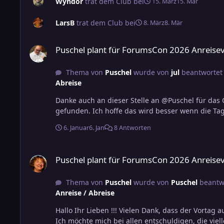
Wyndor
trat dem Club bei
15. März
15. Mär
LarsB
trat dem Club bei
8. März
8. Mär
Puschel plant für ForumsCon 2026 Anreisevortag (Fr. 2.1. - Sa.
Puschel plant für ForumsCon 2026 Anreisevort
Thema von
Puschel
wurde von
jul
beantwortet
Abreise
Danke auch an dieser Stelle an @Puschel für das Organisieren. Leider habe ich am Fr und Sa Vormittag keine Runde
gefunden. Ich hoffe das wird besser wenn die Tag
6. Januar
6. Jan
8 Antworten
Puschel plant für ForumsCon 2026 Anreisevortag (Fr. 2.1. - Sa.
Puschel plant für ForumsCon 2026 Anreisevort
Thema von
Puschel
wurde von
Puschel
beantw
Anreise / Abreise
Hallo Ihr Lieben !!! Vielen Dank, dass der Vortag au
Ich möchte mich bei allen entschuldigen, die viel