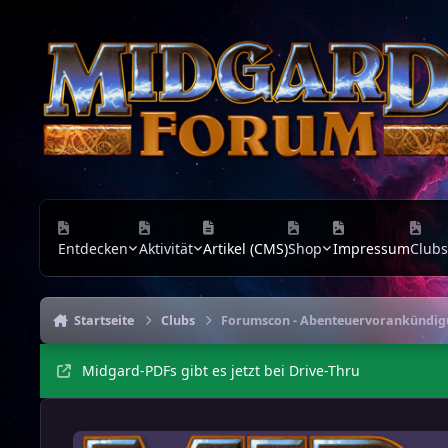
Zu Inhalt springen
Entdecken
Aktivität
Artikel (CMS)
Shop
Impressum
Clubs
Startseite
Clubs
Forumscon - Abenteuervorankündi
Midgard-PDFs gibt es jetzt bei Drive-Thru