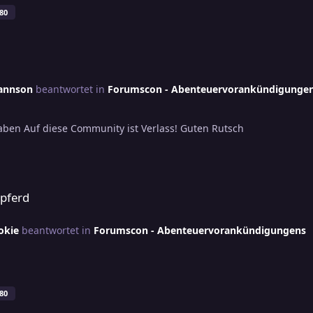
80
hannson
beantwortet in
Forumscon - Abenteuervorankündigunge
aben Auf diese Community ist Verlass! Guten Rutsch
rpferd
okie
beantwortet in
Forumscon - Abenteuervorankündigungens
80