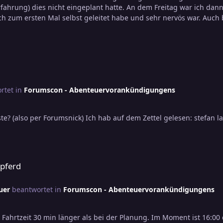
rfahrung) dies nicht eingeplant hatte. An dem Freitag war ich dan
ich zum ersten Mal selbst geleitet habe und sehr nervös war. Auch
n Euch gekannt bzw. erkannt und somit nicht gewusst, wer
Runde. Da die nächste Forums-Con mWn vom Mittwoch 6. bis Sonnta
ietet (bei Buchung mit Frühanreise), werde ich da keinen Vor- ode
e mehrfach von @Abd al Rahman und mir darauf hingewisen, dass
e ich es nicht in meiner Verantwortung für Spielrunden zu sorgen 
rtet in
Forumscon - Abenteuervorankündigungens
nicht im Aufgabenbereich der Orga für Spielrunden zu sorgen, so
ngefügten Zitat sind die betreffenden Textteile von mir jetzt
ste? (also per Forumsnick) Ich hab auf dem Zettel gelesen: stefan l
der Orga gegenüber, wenn die Kritik in deren Dankesthread dort das
rpferd
uer
beantwortet in
Forumscon - Abenteuervorankündigungens
ie