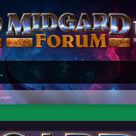
T
gungen