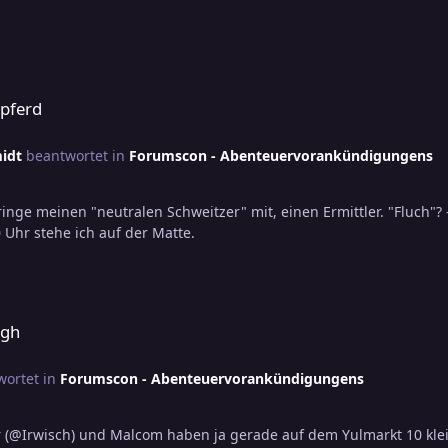
rpferd
idt
beantwortet in
Forumscon - Abenteuervorankündigungens
ringe meinen "neutralen Schweitzer" mit, einen Ermittler. "Fluch"? 
gibt für alles eine vernünftige Erklärung! Ab 15.00 Uhr stehe ich auf der Matte.
rgh
ortet in
Forumscon - Abenteuervorankündigungens
r (@Irwisch) und Malcom haben ja gerade auf dem Yulmarkt 10 kle