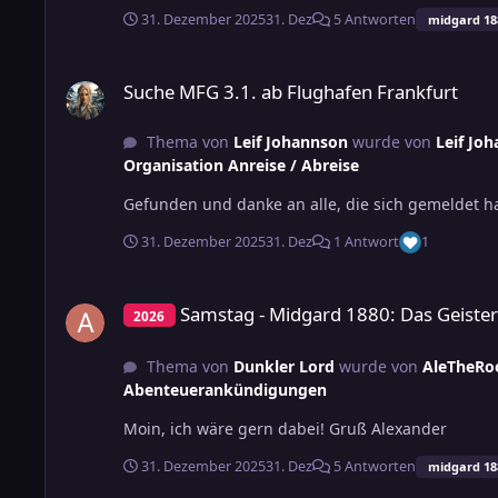
31. Dezember 2025
31. Dez
5 Antworten
midgard 18
Suche MFG 3.1. ab Flughafen Frankfurt
Suche MFG 3.1. ab Flughafen Frankfurt
Thema von
Leif Johannson
wurde von
Leif Jo
Organisation Anreise / Abreise
Gefunden und danke an alle, die sich gemeldet h
31. Dezember 2025
31. Dez
1 Antwort
1
Samstag - Midgard 1880: Das Geisterpferd
Samstag - Midgard 1880: Das Geiste
2026
Thema von
Dunkler Lord
wurde von
AleTheRo
Abenteuerankündigungen
Moin, ich wäre gern dabei! Gruß Alexander
31. Dezember 2025
31. Dez
5 Antworten
midgard 18