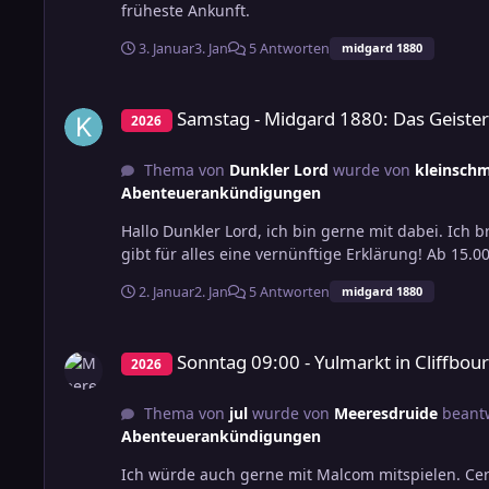
früheste Ankunft.
3. Januar
3. Jan
5 Antworten
midgard 1880
Samstag - Midgard 1880: Das Geisterpferd
Samstag - Midgard 1880: Das Geiste
2026
Thema von
Dunkler Lord
wurde von
kleinschm
Abenteuerankündigungen
Hallo Dunkler Lord, ich bin gerne mit dabei. Ich b
2. Januar
2. Jan
5 Antworten
midgard 1880
Sonntag 09:00 - Yulmarkt in Cliffbourgh
Sonntag 09:00 - Yulmarkt in Cliffbou
2026
Thema von
jul
wurde von
Meeresdruide
beantw
Abenteuerankündigungen
Ich würde auch gerne mit Malcom mitspielen. Ce