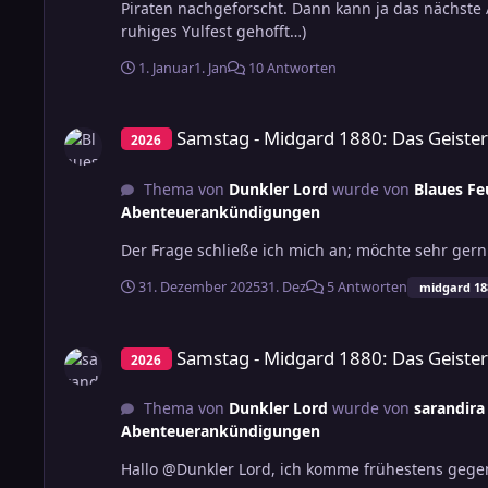
Piraten nachgeforscht. Dann kann ja das nächste 
ruhiges Yulfest gehofft…)
1. Januar
1. Jan
10 Antworten
Samstag - Midgard 1880: Das Geisterpferd
Samstag - Midgard 1880: Das Geiste
2026
Thema von
Dunkler Lord
wurde von
Blaues Fe
Abenteuerankündigungen
Der Frage schließe ich mich an; möchte sehr gern 
31. Dezember 2025
31. Dez
5 Antworten
midgard 18
Samstag - Midgard 1880: Das Geisterpferd
Samstag - Midgard 1880: Das Geiste
2026
Thema von
Dunkler Lord
wurde von
sarandira
Abenteuerankündigungen
Hallo @Dunkler Lord, ich komme frühestens gegen