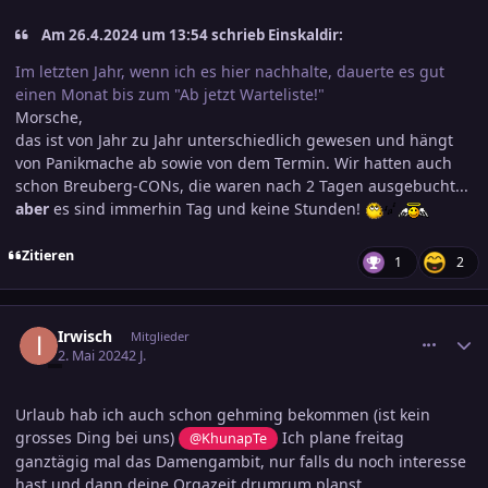
Am 26.4.2024 um 13:54 schrieb Einskaldir:
Im letzten Jahr, wenn ich es hier nachhalte, dauerte es gut
einen Monat bis zum "Ab jetzt Warteliste!"
Morsche,
das ist von Jahr zu Jahr unterschiedlich gewesen und hängt
von Panikmache ab sowie von dem Termin. Wir hatten auch
schon Breuberg-CONs, die waren nach 2 Tagen ausgebucht...
aber
es sind immerhin Tag und keine Stunden!
Zitieren
1
2
comment_3684317
Ersteller-Statistik
Irwisch
Mitglieder
2. Mai 2024
2 J.
Urlaub hab ich auch schon gehming bekommen (ist kein
grosses Ding bei uns)
Ich plane freitag
@KhunapTe
ganztägig mal das Damengambit, nur falls du noch interesse
hast und dann deine Orgazeit drumrum planst,...