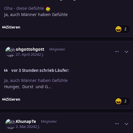
Oha - diese Gefühle
Ja, auch Männer haben Gefühle
Zitieren
2
comment_3682822
Ersteller-Statistik
ohgottohgott
Mitglieder
27. April 2024
2 J.
vor 3 Stunden schrieb Läufer:
Ja, auch Männer haben Gefühle
Hunger, Durst und G...
Zitieren
2
comment_3684244
Ersteller-Statistik
KhunapTe
Mitglieder
2. Mai 2024
2 J.