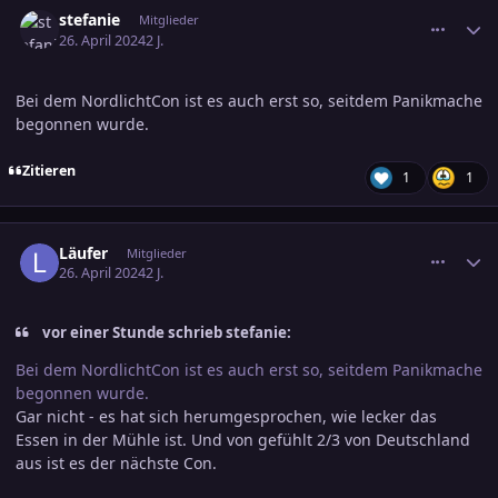
comment_3682601
Ersteller-Statistik
stefanie
Mitglieder
26. April 2024
2 J.
Bei dem NordlichtCon ist es auch erst so, seitdem Panikmache
begonnen wurde.
Zitieren
1
1
comment_3682606
Ersteller-Statistik
Läufer
Mitglieder
26. April 2024
2 J.
vor einer Stunde schrieb stefanie:
Bei dem NordlichtCon ist es auch erst so, seitdem Panikmache
begonnen wurde.
Gar nicht - es hat sich herumgesprochen, wie lecker das
Essen in der Mühle ist. Und von gefühlt 2/3 von Deutschland
aus ist es der nächste Con.