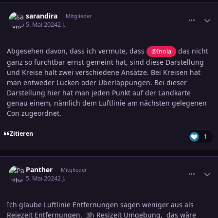
comment_3685126
Ersteller-Statistik
sarandira
Mitglieder
5. Mai 2024
2 J.
Abgesehen davon, dass ich vermute, dass
das nicht
@Inola
ganz so furchtbar ernst gemeint hat, sind diese Darstellung
und Kreise halt zwei verschiedene Ansätze. Bei Kreisen hat
man entweder Lücken oder Überlappungen. Bei dieser
Darstellung hier hat man jeden Punkt auf der Landkarte
genau einem, nämlich dem Luftlinie am nächsten gelegenen
Con zugeordnet.
Zitieren
1
comment_3685145
Ersteller-Statistik
Panther
Mitglieder
5. Mai 2024
2 J.
Ich glaube Luftlinie Entfernungen sagen weniger aus als
Reiezeit Entfernungen. 3h Resizeit Umgebung, das wäre