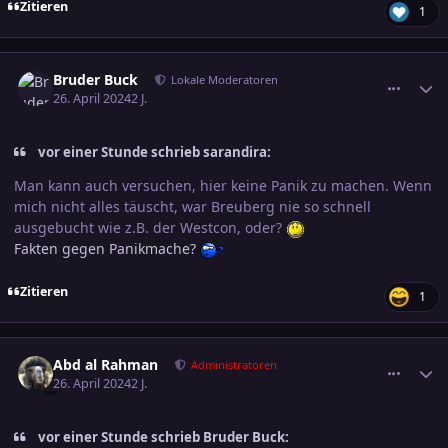
Zitieren
1
comment_3682521
Ersteller-Statistik
Bruder Buck
Lokale Moderatoren
26. April 2024
2 J.
vor einer Stunde schrieb sarandira:
Man kann auch versuchen, hier keine Panik zu machen. Wenn
mich nicht alles täuscht, war Breuberg nie so schnell
ausgebucht wie z.B. der Westcon, oder?
Fakten gegen Panikmache?
Zitieren
1
comment_3682534
Ersteller-Statistik
Abd al Rahman
Administratoren
26. April 2024
2 J.
vor einer Stunde schrieb Bruder Buck: