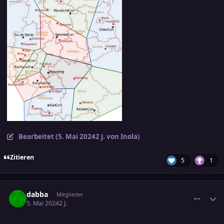
Bearbeitet (
5. Mai 2024
2 J.
von Inola)
Zitieren
5
1
comment_3685046
Ersteller-Statistik
dabba
Mitglieder
5. Mai 2024
2 J.