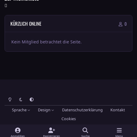
KÜRZLICH ONLINE
0
Kein Mitglied betrachtet die Seite.
Heller Modus
Dunkler Modus
Systemeinstellung
Sprache
Design
Datenschutzerklärung
Kontakt
Cookies
Theme
by
IPSFocus
Hans-Joachim Maier
Powered by
Invision Community
Anmelden
Registrieren
Suche
Menu