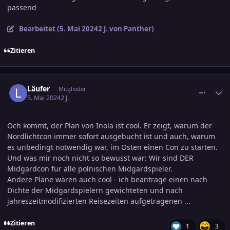
passend
Bearbeitet (
5. Mai 2024
2 J.
von Panther)
Zitieren
comment_3685151
Ersteller-Statistik
Läufer
Mitglieder
5. Mai 2024
2 J.
Och kommt, der Plan von Inola ist cool. Er zeigt, warum der
Nordlichtcon immer sofort ausgebucht ist und auch, warum
es unbedingt notwendig war, im Osten einen Con zu starten.
Und was mir noch nicht so bewusst war: Wir sind DER
Midgardcon für alle polnischen Midgardspieler.
Andere Pläne wären auch cool - ich beantrage einen nach
Dichte der Midgardspielern gewichteten und nach
jahreszeitmodifizierten Reisezeiten aufgetragenen ...
Zitieren
1
3