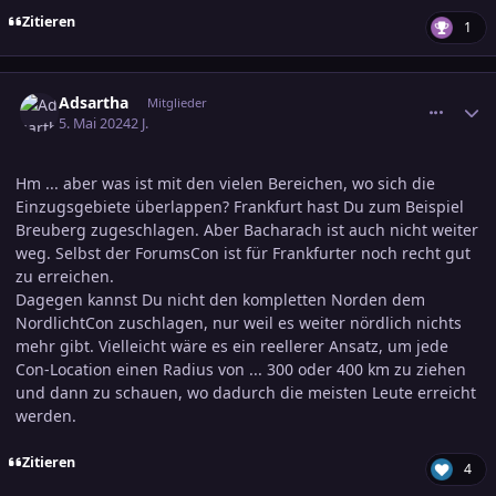
Zitieren
1
comment_3685081
Ersteller-Statistik
Adsartha
Mitglieder
5. Mai 2024
2 J.
Hm ... aber was ist mit den vielen Bereichen, wo sich die
Einzugsgebiete überlappen? Frankfurt hast Du zum Beispiel
Breuberg zugeschlagen. Aber Bacharach ist auch nicht weiter
weg. Selbst der ForumsCon ist für Frankfurter noch recht gut
zu erreichen.
Dagegen kannst Du nicht den kompletten Norden dem
NordlichtCon zuschlagen, nur weil es weiter nördlich nichts
mehr gibt. Vielleicht wäre es ein reellerer Ansatz, um jede
Con-Location einen Radius von ... 300 oder 400 km zu ziehen
und dann zu schauen, wo dadurch die meisten Leute erreicht
werden.
Zitieren
4