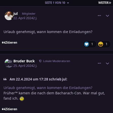
L
SEITE 1 VON 10
WEITER
comment_3681194
Ersteller-Statistik
jul
Mitglieder
22. April 2024
2 J.
Urlaub genehmigt, wann kommen die Einladungen?
Zitieren
1
1
comment_3682162
Ersteller-Statistik
Bruder Buck
Lokale Moderatoren
25. April 2024
2 J.
Am 22.4.2024 um 17:28 schrieb jul:
Urlaub genehmigt, wann kommen die Einladungen?
Früher™ kamen die nach dem Bacharach-Con. War mal gut,
fand ich.
Zitieren