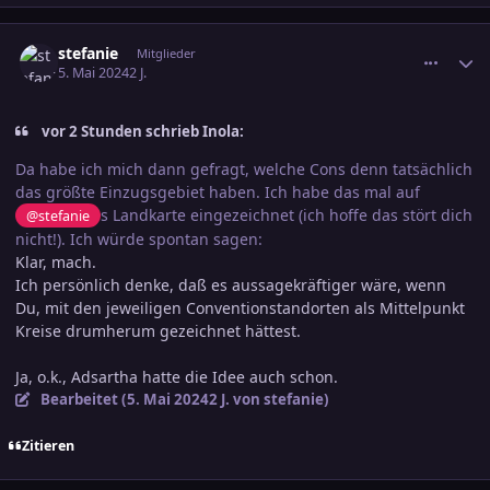
comment_3685107
Ersteller-Statistik
stefanie
Mitglieder
5. Mai 2024
2 J.
vor 2 Stunden schrieb Inola:
Da habe ich mich dann gefragt, welche Cons denn tatsächlich
das größte Einzugsgebiet haben. Ich habe das mal auf
s Landkarte eingezeichnet (ich hoffe das stört dich
@stefanie
nicht!). Ich würde spontan sagen:
Klar, mach.
Ich persönlich denke, daß es aussagekräftiger wäre, wenn
Du, mit den jeweiligen Conventionstandorten als Mittelpunkt
Kreise drumherum gezeichnet hättest.
Ja, o.k., Adsartha hatte die Idee auch schon.
Bearbeitet (
5. Mai 2024
2 J.
von stefanie)
Zitieren