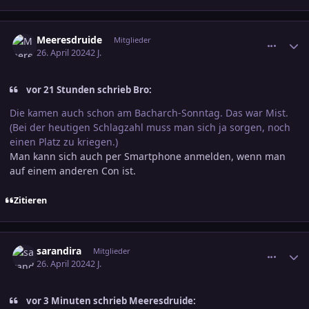
comment_3682468
Ersteller-Statistik
Meeresdruide
Mitglieder
26. April 2024
2 J.
vor 21 Stunden schrieb Bro:
Die kamen auch schon am Bacharch-Sonntag. Das war Mist.
(Bei der heutigen Schlagzahl muss man sich ja sorgen, noch
einen Platz zu kriegen.)
Man kann sich auch per Smartphone anmelden, wenn man
auf einem anderen Con ist.
Zitieren
comment_3682471
Ersteller-Statistik
sarandira
Mitglieder
26. April 2024
2 J.
vor 3 Minuten schrieb Meeresdruide: