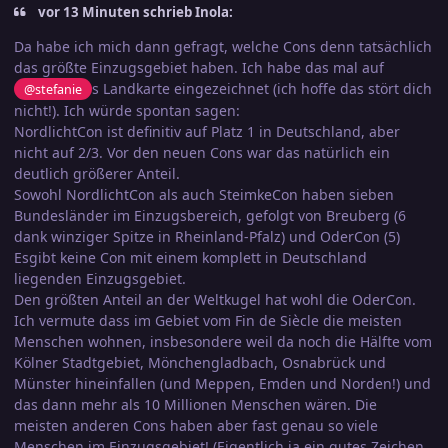
vor 13 Minuten schrieb Inola:
Da habe ich mich dann gefragt, welche Cons denn tatsächlich
das größte Einzugsgebiet haben. Ich habe das mal auf
s Landkarte eingezeichnet (ich hoffe das stört dich
@stefanie
nicht!). Ich würde spontan sagen:
NordlichtCon ist definitiv auf Platz 1 in Deutschland, aber
nicht auf 2/3. Vor den neuen Cons war das natürlich ein
deutlich größerer Anteil.
Sowohl NordlichtCon als auch SteimkeCon haben sieben
Bundesländer im Einzugsbereich, gefolgt von Breuberg (6
dank winziger Spitze in Rheinland-Pfalz) und OderCon (5)
Esgibt keine Con mit einem komplett in Deutschland
liegenden Einzugsgebiet.
Den größten Anteil an der Weltkugel hat wohl die OderCon.
Ich vermute dass im Gebiet vom Fin de Siècle die meisten
Menschen wohnen, insbesondere weil da noch die Hälfte vom
Kölner Stadtgebiet, Mönchengladbach, Osnabrück und
Münster hineinfallen (und Meppen, Emden und Norden!) und
das dann mehr als 10 Millionen Menschen wären. Die
meisten anderen Cons haben aber fast genau so viele
Menschen im Einzugsgebiet! (Eigentlich ja ein gutes Zeichen