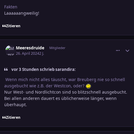
Fakten
Laaaaaangweilig!
Zitieren
comment_3682544
Ersteller-Statistik
Meeresdruide
Mitglieder
26. April 2024
2 J.
vor 3 Stunden schrieb sarandira:
Wenn mich nicht alles täuscht, war Breuberg nie so schnell
ausgebucht wie z.B. der Westcon, oder?
Nur West- und Nordlichtcon sind so blitzschnell ausgebucht.
Bei allen anderen dauert es üblicherweise länger, wenn
überhaupt.
Zitieren