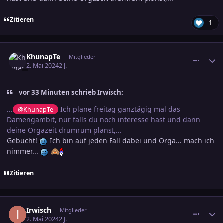
Zitieren
1
comment_3684331
Ersteller-Statistik
KhunapTe
Mitglieder
2. Mai 2024
2 J.
vor 33 Minuten schrieb Irwisch:
...
Ich plane freitag ganztägig mal das
@KhunapTe
Damengambit, nur falls du noch interesse hast und dann
deine Orgazeit drumrum planst,...
Gebucht!
Ich bin auf jeden Fall dabei und Orga... mach ich
nimmer...
🙈
Zitieren
comment_3684407
Ersteller-Statistik
Irwisch
Mitglieder
2. Mai 2024
2 J.