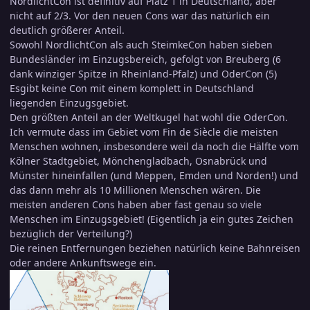
NordlichtCon ist definitiv auf Platz 1 in Deutschland, aber
nicht auf 2/3. Vor den neuen Cons war das natürlich ein
deutlich größerer Anteil.
Sowohl NordlichtCon als auch SteimkeCon haben sieben
Bundesländer im Einzugsbereich, gefolgt von Breuberg (6
dank winziger Spitze in Rheinland-Pfalz) und OderCon (5)
Esgibt keine Con mit einem komplett in Deutschland
liegenden Einzugsgebiet.
Den größten Anteil an der Weltkugel hat wohl die OderCon.
Ich vermute dass im Gebiet vom Fin de Siècle die meisten
Menschen wohnen, insbesondere weil da noch die Hälfte vom
Kölner Stadtgebiet, Mönchengladbach, Osnabrück und
Münster hineinfallen (und Meppen, Emden und Norden!) und
das dann mehr als 10 Millionen Menschen wären. Die
meisten anderen Cons haben aber fast genau so viele
Menschen im Einzugsgebiet! (Eigentlich ja ein gutes Zeichen
bezüglich der Verteilung?)
Die reinen Entfernungen beziehen natürlich keine Bahnreisen
oder andere Ankunftswege ein.