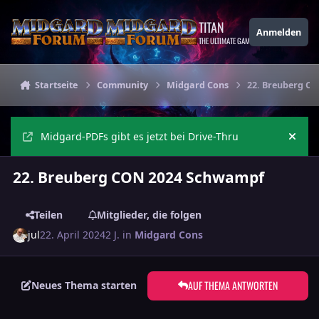
Zu Inhalt springen
TITAN
Anmelden
THE ULTIMATE GAMING THEME
Startseite
Community
Midgard Cons
22. Breuberg C
Midgard-PDFs gibt es jetzt bei Drive-Thru
Ankü
22. Breuberg CON 2024 Schwampf
Teilen
Mitglieder, die folgen
jul
22. April 2024
2 J.
in
Midgard Cons
AUF THEMA ANTWORTEN
Neues Thema starten