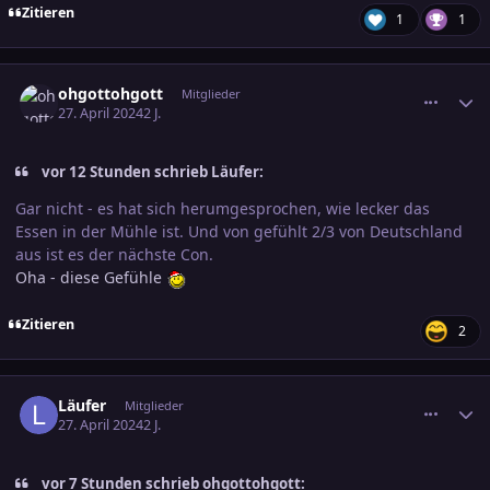
Zitieren
1
1
comment_3682668
Ersteller-Statistik
ohgottohgott
Mitglieder
27. April 2024
2 J.
vor 12 Stunden schrieb Läufer:
Gar nicht - es hat sich herumgesprochen, wie lecker das
Essen in der Mühle ist. Und von gefühlt 2/3 von Deutschland
aus ist es der nächste Con.
Oha - diese Gefühle
Zitieren
2
comment_3682746
Ersteller-Statistik
Läufer
Mitglieder
27. April 2024
2 J.
vor 7 Stunden schrieb ohgottohgott: