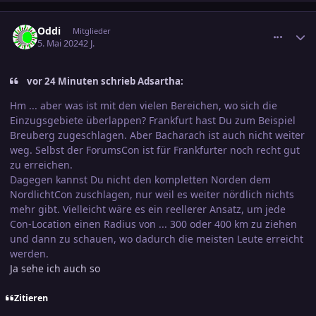
comment_3685093
Ersteller-Statistik
Oddi
Mitglieder
5. Mai 2024
2 J.
vor 24 Minuten schrieb Adsartha:
Hm ... aber was ist mit den vielen Bereichen, wo sich die
Einzugsgebiete überlappen? Frankfurt hast Du zum Beispiel
Breuberg zugeschlagen. Aber Bacharach ist auch nicht weiter
weg. Selbst der ForumsCon ist für Frankfurter noch recht gut
zu erreichen.
Dagegen kannst Du nicht den kompletten Norden dem
NordlichtCon zuschlagen, nur weil es weiter nördlich nichts
mehr gibt. Vielleicht wäre es ein reellerer Ansatz, um jede
Con-Location einen Radius von ... 300 oder 400 km zu ziehen
und dann zu schauen, wo dadurch die meisten Leute erreicht
werden.
Ja sehe ich auch so
Zitieren