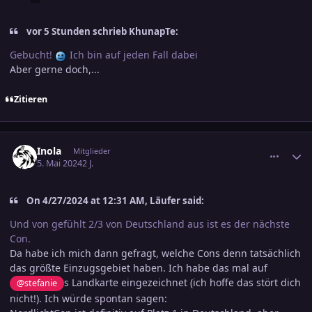
vor 5 Stunden schrieb KhunapTe:
Gebucht!
Ich bin auf jeden Fall dabei
Aber gerne doch,...
Zitieren
comment_3685043
Ersteller-Statistik
Inola
Mitglieder
5. Mai 2024
2 J.
On 4/27/2024 at 12:31 AM, Läufer said:
Und von gefühlt 2/3 von Deutschland aus ist es der nächste
Con.
Da habe ich mich dann gefragt, welche Cons denn tatsächlich
das größte Einzugsgebiet haben. Ich habe das mal auf
s Landkarte eingezeichnet (ich hoffe das stört dich
@stefanie
nicht!). Ich würde spontan sagen: