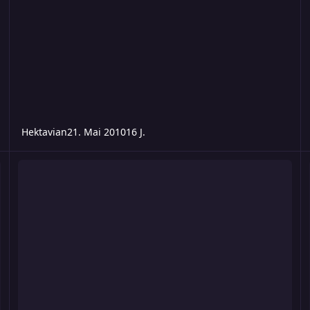
Hektavian
21. Mai 2010
16 J.
Lernen durch Selbststudium (Kosten)
Wi