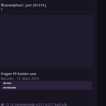
Dracosophus
1. Juni 2012
14 J.
ragen FP-Kosten usw.
Fragen FP-Kosten usw.
Barudin
·
13. März 2010
lernen
lernkosten
12 comments
4.217 Aufrufe