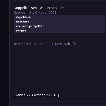
Doppelklassen - wie lernen sie?
Kraweel
·
21. Oktober 2009
doppelklasse
lernkosten
m5 - sonstige regeltext
steigern
4 comments
3.494 Aufrufe
Kraweel
22. Oktober 2009
16 J.
Grundfragen zum Lernen und Steigern