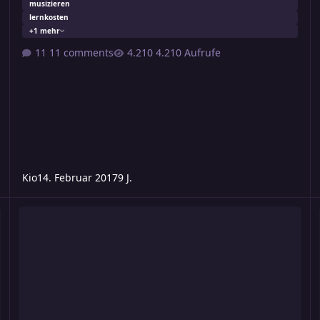
musizieren
lernkosten
+1 mehr
11 comments
4.210 Aufrufe
Kio
14. Februar 2017
9 J.
Leben eines "Lehrmeisters"
W