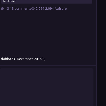
lernkosten
13 comments
2.094 Aufrufe
dabba
23. Dezember 2016
9 J.
affenfertigkeiten nicht einzeln, sondern waffengruppenweise lern