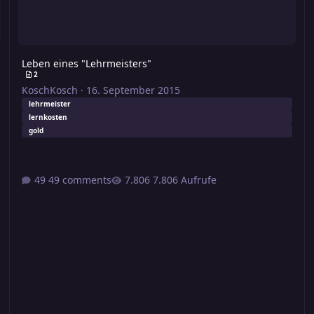
Leben eines "Lehrmeisters"
2
KoschKosch
·
16. September 2015
lehrmeister
lernkosten
gold
49 comments
7.806 Aufrufe