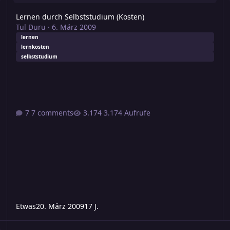
Lernen durch Selbststudium (Kosten)
Tul Duru
·
6. März 2009
lernen
lernkosten
selbststudium
7 comments
3.174 Aufrufe
Etwas
20. März 2009
17 J.