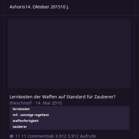
Ashoris
14. Oktober 2015
10 J.
Lernkosten der Waffen auf Standard für Zauberer?
F
Lernkosten der Waffen auf Standard für Zauberer?
theschneif
·
14. Mai 2010
lernkosten
m5 - sonstige regeltext
waffenfertigkeit
zauberer
11 comments
3.912 Aufrufe