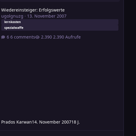
Wiedereinsteiger: Erfolgswerte
ugolgnuzg
·
13. November 2007
lernkosten
spezialwaffe
6 comments
2.390 Aufrufe
Prados Karwan
14. November 2007
18 J.