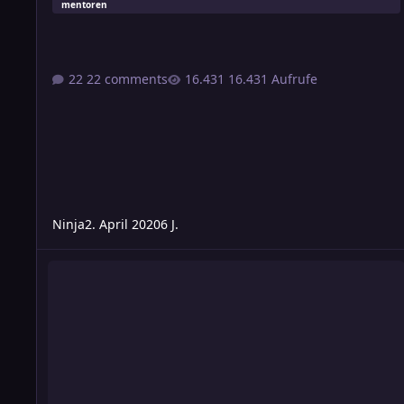
mentoren
22 comments
16.431 Aufrufe
Ninja
2. April 2020
6 J.
Kampfzauberer - alternative Erstellung