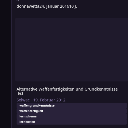
donnawetta
24. Januar 2016
10 J.
Alternative Waffenfertigkeiten und Grundkenntnisse
Alternative Waffenfertigkeiten und Grundkenntnisse
2
Solwac
·
19. Februar 2012
waffengrundkenntnisse
waffenfertigkeit
lernschema
lernkosten