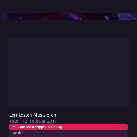
Lernkosten Musizieren
A
Lernkosten Musizieren
Tuor
·
12. Februar 2017
m5 - abenteurertypen meinung
barde ´