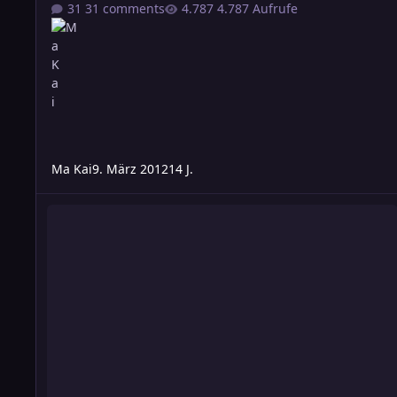
31 comments
4.787 Aufrufe
Ma Kai
9. März 2012
14 J.
Doppelklassen - wie lernen sie?