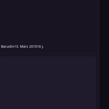
Barudin
13. März 2010
16 J.
edereinsteiger: Erfolgswerte