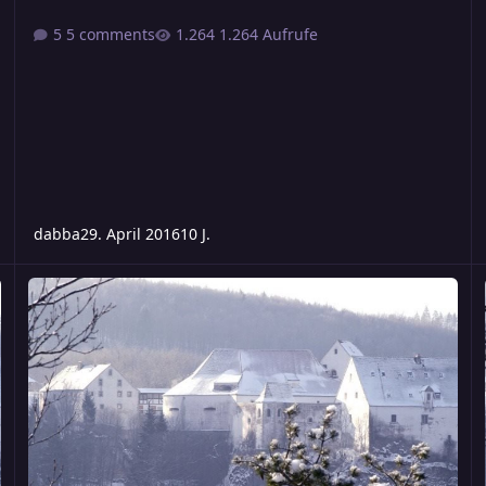
5 comments
1.264 Aufrufe
dabba
29. April 2016
10 J.
Freitag - Midgard 1880 - Der Berg ruft
*