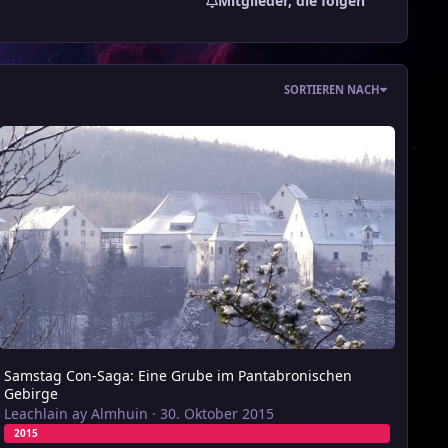
Mitglieder, die folgen
SORTIEREN NACH
a)
amstag Con-Saga: Eine Grube im Pantabronischen Gebirge
Samstag Con-Saga: Eine Grube im Pantabronischen
Gebirge
Leachlain ay Almhuin
·
30. Oktober 2015
2015