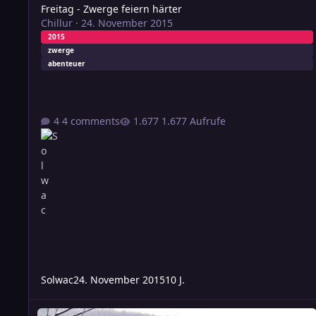
Freitag - Zwerge feiern härter
Chillur
·
24. November 2015
2015
zwerge
abenteuer
4 comments
1.677 Aufrufe
Solwac
24. November 2015
10 J.
Freitag - Rettet die Straßenkinder - Südcon Exklusiv Edition N