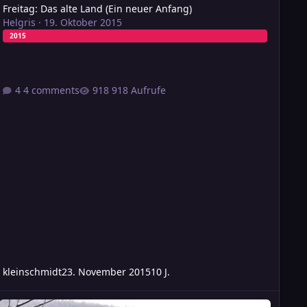
Freitag: Das alte Land (Ein neuer Anfang)
Helgris
·
19. Oktober 2015
2015
4 comments
918 Aufrufe
kleinschmidt
23. November 2015
10 J.
nSaga - Eine lila Galeere? (Freitag)