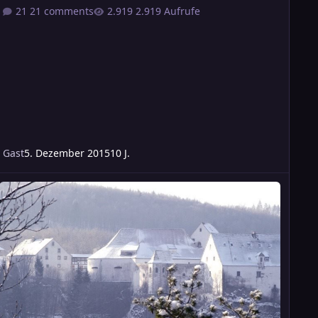
21 comments
2.919 Aufrufe
Gast
5. Dezember 2015
10 J.
 ABGESAGT * - Donnerstag - Midgard 1880: Vier weiße Federn