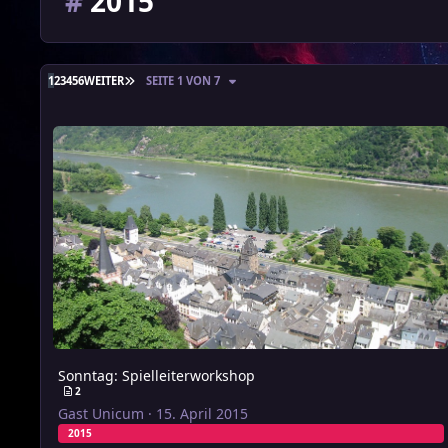
#
2015
LETZTE SEITE
1
2
3
4
5
6
WEITER
SEITE 1 VON 7
Sonntag: Spielleiterworkshop
Sonntag: Spielleiterworkshop
2
Gast Unicum
·
15. April 2015
2015