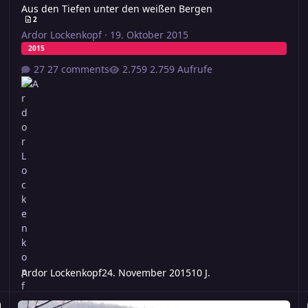
Aus den Tiefen unter den weißen Bergen
2
Ardor Lockenkopf
·
19. Oktober 2015
2015
27 comments
2.759 Aufrufe
Ardor Lockenkopf
24. November 2015
10 J.
r.8
Freitag – Noch ohne Titel
Co