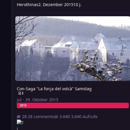
Herothinas
2. Dezember 2015
10 J.
Con-Saga "La força del volcà" Samstag
Con-Saga "La força del volcà" Samstag
2
jul
·
29. Oktober 2015
2015
28 comments
3.640 Aufrufe