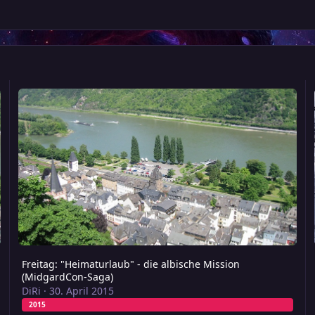
Freitag: "Heimaturlaub" - die albische Mission (MidgardCon-Sag
S
Freitag: "Heimaturlaub" - die albische Mission
(MidgardCon-Saga)
DiRi
·
30. April 2015
2015