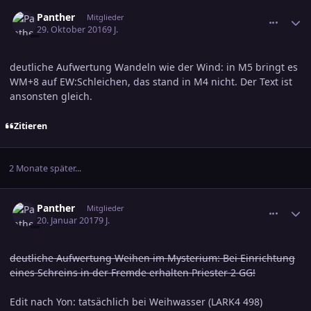
comment_2707059
Ersteller-Statistik
Panther
Mitglieder
29. Oktober 2016
9 J.
deutliche Aufwertung Wandeln wie der Wind: in M5 bringt es
WM+8 auf EW:Schleichen, das stand in M4 nicht. Der Text ist
ansonsten gleich.
Zitieren
2 Monate später...
comment_2737778
Ersteller-Statistik
Panther
Mitglieder
20. Januar 2017
9 J.
deutliche Aufwertung Weihen im Mysterium: Bei Einrichtung
eines Schreins in der Fremde erhalten Priester 2 GG!
Edit nach Yon: tatsächlich bei Weihwasser (LARK4 498)