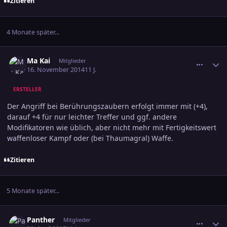
Zitieren
4 Monate später...
comment_2435189
Ersteller-Statistik
Ma Kai
Mitglieder
16. November 2014
11 J.
ERSTELLER
Der Angriff bei Berührungszaubern erfolgt immer mit (+4),
darauf +4 für nur leichter Treffer und ggf. andere
Modifikatoren wie üblich, aber nicht mehr mit Fertigkeitswert
waffenloser Kampf oder (bei Thaumagral) Waffe.
Zitieren
5 Monate später...
comment_2498248
Ersteller-Statistik
Panther
Mitglieder