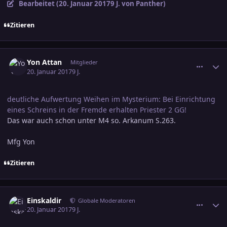
Bearbeitet (
20. Januar 2017
9 J.
von Panther)
Zitieren
comment_2737782
Ersteller-Statistik
Yon Attan
Mitglieder
20. Januar 2017
9 J.
deutliche Aufwertung Weihen im Mysterium: Bei Einrichtung
eines Schreins in der Fremde erhalten Priester 2 GG!
Das war auch schon unter M4 so. Arkanum S.263.
Mfg Yon
Zitieren
comment_2737864
Ersteller-Statistik
Einskaldir
Globale Moderatoren
20. Januar 2017
9 J.