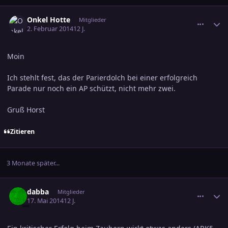
comment_2331473
Ersteller-Statistik
Onkel Hotte
Mitglieder
2. Februar 2014
12 J.
Moin
Ich stehlt fest, das der Parierdolch bei einer erfolgreich
Parade nur noch ein AP schützt, nicht mehr zwei.
Gruß Horst
Zitieren
3 Monate später...
comment_2374232
Ersteller-Statistik
dabba
Mitglieder
17. Mai 2014
12 J.