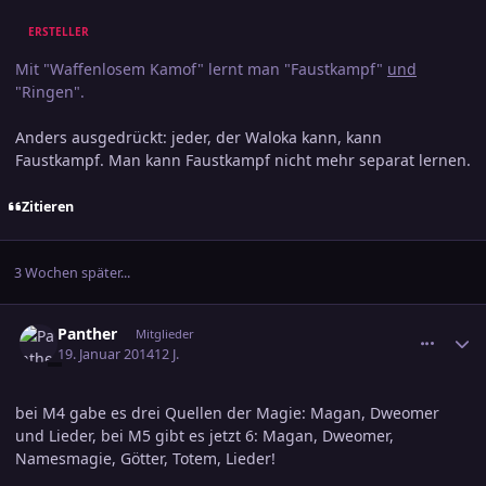
ERSTELLER
Mit "Waffenlosem Kamof" lernt man "Faustkampf"
und
"Ringen".
Anders ausgedrückt: jeder, der Waloka kann, kann
Faustkampf. Man kann Faustkampf nicht mehr separat lernen.
Zitieren
3 Wochen später...
comment_2326192
Ersteller-Statistik
Panther
Mitglieder
19. Januar 2014
12 J.
bei M4 gabe es drei Quellen der Magie: Magan, Dweomer
und Lieder, bei M5 gibt es jetzt 6: Magan, Dweomer,
Namesmagie, Götter, Totem, Lieder!