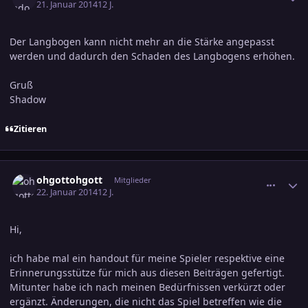
21. Januar 2014
12 J.
Der Langbogen kann nicht mehr an die Stärke angepasst
werden und dadurch den Schaden des Langbogens erhöhen.
Gruß
Shadow
Zitieren
comment_2327563
Ersteller-Statistik
ohgottohgott
Mitglieder
22. Januar 2014
12 J.
Hi,
ich habe mal ein handout für meine Spieler respektive eine
Erinnerungsstütze für mich aus diesen Beiträgen gefertigt.
Mitunter habe ich nach meinen Bedürfnissen verkürzt oder
ergänzt. Änderungen, die nicht das Spiel betreffen wie die