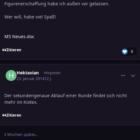
Figurenerschaffung habe ich außen vor gelassen.
Wer will, habe viel Spaß!
M5 Neues.doc
Zitieren
6
comment_2327784
Ersteller-Statistik
Hektavian
Mitglieder
23. Januar 2014
12 J.
Der sekundengenaue Ablauf einer Runde findet sich nicht
mehr im Kodex.
Zitieren
2 Wochen später...