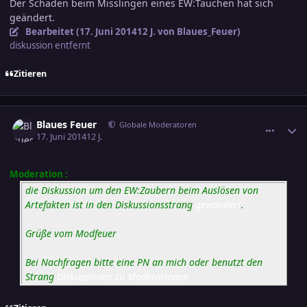
Der Schaden beim Misslingen eines EW:Tauchen hat sich
geändert.
Bearbeitet (
17. Juni 2014
12 J.
von Blaues_Feuer)
diskussion entfernt
Zitieren
comment_2383725
Ersteller-Statistik
Blaues Feuer
Globale Moderatoren
17. Juni 2014
12 J.
Moderation :
die Diskussion um den EW:Zaubern beim Auslösen von
Artefakten ist in den Diskussionsstrang
gewandert
.
Grüße vom Modfeuer
Bei Nachfragen bitte eine PN an mich oder benutzt den
Strang
Diskussionen zu Moderationen