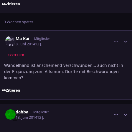
Zitieren
3 Wochen später...
comment_2380610
Ersteller-Statistik
Ma Kai
Mitglieder
8. Juni 2014
12 J.
ERSTELLER
Wandelhand ist anscheinend verschwunden... auch nicht in
der Ergänzung zum Arkanum. Dürfte mit Beschwörungen
kommen?
Zitieren
comment_2382684
Ersteller-Statistik
dabba
Mitglieder
13. Juni 2014
12 J.