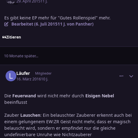
29. April 2015
11 J.
Es gibt keine EP mehr für "Gutes Rollenspiel" mehr.
Bearbeitet (
6. Juli 2015
11 J.
von Panther)
Zitieren
10 Monate später...
comment_2610962
Ersteller-Statistik
Läufer
Mitglieder
16. März 2016
10 J.
Die
Feuerwand
wird nicht mehr durch
Eisigen Nebel
beeinflusst
Zauber
Lauschen
: Ein belauschter Zauberer erkennt auch bei
einem gelungenem EW:ZR Geist nicht mehr, dass er magisch
belauscht wird, sondern er empfindet nur die gleiche
undefinierbare Unruhe wie Nichtzauberer