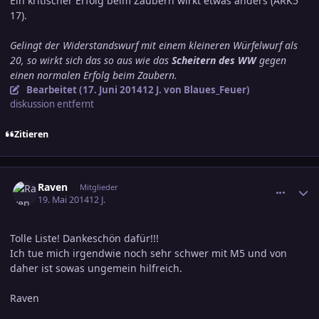
Ein kritischer Erfolg beim Zaubern wirkt etwas anders (ARK5
17).
Gelingt der Widerstandswurf mit einem kleineren Würfelwurf als
20, so wirkt sich das so aus wie das
Scheitern des WW
gegen
einen normalen Erfolg beim Zaubern.
Bearbeitet (
17. Juni 2014
12 J.
von Blaues_Feuer)
diskussion entfernt
Zitieren
comment_2374474
Ersteller-Statistik
Raven
Mitglieder
19. Mai 2014
12 J.
Tolle Liste! Dankeschön dafür!!!
Ich tue mich irgendwie noch sehr schwer mit M5 und von
daher ist sowas ungemein hilfreich.
Raven