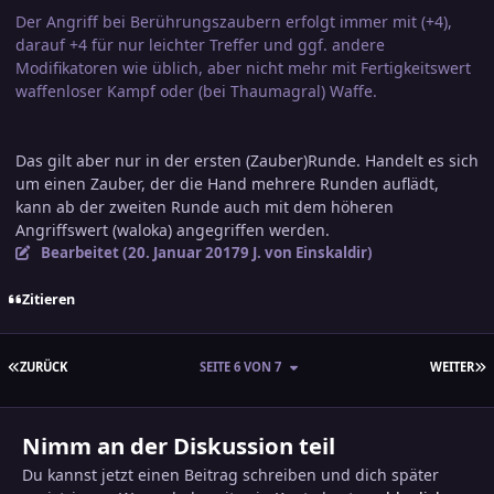
Der Angriff bei Berührungszaubern erfolgt immer mit (+4),
darauf +4 für nur leichter Treffer und ggf. andere
Modifikatoren wie üblich, aber nicht mehr mit Fertigkeitswert
waffenloser Kampf oder (bei Thaumagral) Waffe.
Das gilt aber nur in der ersten (Zauber)Runde. Handelt es sich
um einen Zauber, der die Hand mehrere Runden auflädt,
kann ab der zweiten Runde auch mit dem höheren
Angriffswert (waloka) angegriffen werden.
Bearbeitet (
20. Januar 2017
9 J.
von Einskaldir)
Zitieren
ERSTE SEITE
L
ZURÜCK
SEITE 6 VON 7
WEITER
Nimm an der Diskussion teil
Du kannst jetzt einen Beitrag schreiben und dich später