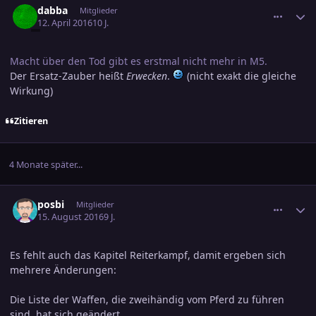
dabba
Mitglieder
12. April 2016
10 J.
Macht über den Tod gibt es erstmal nicht mehr in M5.
Der Ersatz-Zauber heißt
Erwecken
.
(nicht exakt die gleiche
Wirkung)
Zitieren
4 Monate später...
comment_2674718
Ersteller-Statistik
posbi
Mitglieder
15. August 2016
9 J.
Es fehlt auch das Kapitel Reiterkampf, damit ergeben sich
mehrere Änderungen:
Die Liste der Waffen, die zweihändig vom Pferd zu führen
sind, hat sich geändert.