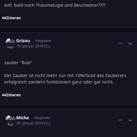
evtl. bald noch Thaumatugie und Beschwörer????
Zitieren
comment_2326348
Ersteller-Statistik
Grizou
Mitglieder
19. Januar 2014
12 J.
zauber "Rost"
Der Zauber ist nicht mehr nur mit 10%/Grad des Zauberers
erfolgreich sondern funktioniert ganz oder gar nicht.
Zitieren
comment_2326426
Ersteller-Statistik
Micha
Mitglieder
20. Januar 2014
12 J.