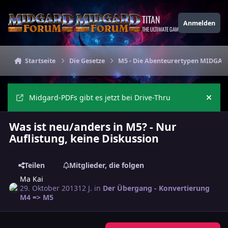
Zu Inhalt springen
TITAN
Anmelden
THE ULTIMATE GAMING THEME
Startseite
Die Gesetze
M5 - Die Abenteurertypen MIDGAR
Midgard-PDFs gibt es jetzt bei Drive-Thru
Ankü
Was ist neu/anders in M5? - Nur
Auflistung, keine Diskussion
Teilen
Mitglieder, die folgen
Ma Kai
29. Oktober 2013
12 J.
in
Der Übergang - Konvertierung
M4 => M5