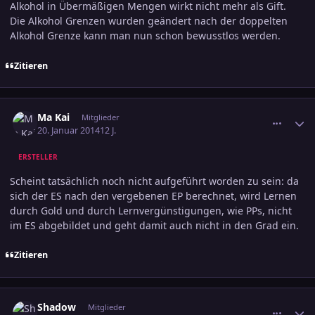
Alkohol in Übermäßigen Mengen wirkt nicht mehr als Gift.
Die Alkohol Grenzen wurden geändert nach der doppelten
Alkohol Grenze kann man nun schon bewusstlos werden.
Zitieren
comment_2326555
Ersteller-Statistik
Ma Kai
Mitglieder
20. Januar 2014
12 J.
ERSTELLER
Scheint tatsächlich noch nicht aufgeführt worden zu sein: da
sich der ES nach den vergebenen EP berechnet, wird Lernen
durch Gold und durch Lernvergünstigungen, wie PPs, nicht
im ES abgebildet und geht damit auch nicht in den Grad ein.
Zitieren
comment_2326960
Ersteller-Statistik
Shadow
Mitglieder