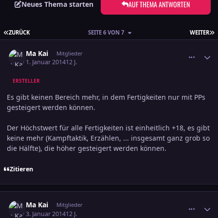
AUF THEMA ANTWORTEN
Neues Thema starten
ERSTE SEITE
L
ZURÜCK
SEITE 6 VON 7
WEITER
comment_2320168
Ersteller-Statistik
Ma Kai
Mitglieder
1. Januar 2014
12 J.
ERSTELLER
Es gibt keinen Bereich mehr, in dem Fertigkeiten nur mit PPs
gesteigert werden können.
Der Höchstwert für alle Fertigkeiten ist einheitlich +18, es gibt
keine mehr (Kampftaktik, Erzählen, ... insgesamt ganz grob so
die Hälfte), die höher gesteigert werden können.
Zitieren
comment_2320801
Ersteller-Statistik
Ma Kai
Mitglieder
3. Januar 2014
12 J.