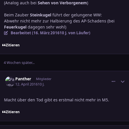
(Analog auch bei
Sehen von Verborgenem
)
Beim Zauber
Steinkugel
führt der gelungene WW:
Abwehr nicht mehr zur Halbierung des AP-Schadens (bei
Feuerkugel
dagegen sehr wohl)
Bearbeitet (
16. März 2016
10 J.
von Läufer)
Zitieren
4 Wochen später...
comment_2620211
Ersteller-Statistik
Panther
Mitglieder
12. April 2016
10 J.
Macht über den Tod gibt es erstmal nicht mehr in M5.
Zitieren
comment_2620213
Ersteller-Statistik