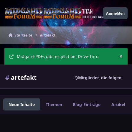
Zu Inhalt springen
TITAN
Anmelden
THE ULTIMATE GAMING THEME
Startseite
artefakt
Midgard-PDFs gibt es jetzt bei Drive-Thru
Ankü
#
artefakt
Mitglieder, die folgen
Neue Inhalte
Themen
Blog-Einträge
Artikel