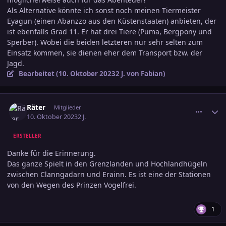
Als Alternative könnte ich sonst noch meinen Tiermeister
Eyagun (einen Abanzzo aus den Küstenstaaten) anbieten, der
ist ebenfalls Grad 11. Er hat drei Tiere (Puma, Bergpony und
Sperber). Wobei die beiden letzteren nur sehr selten zum
Einsatz kommen, sie dienen eher dem Transport bzw. der
Jagd.
Bearbeitet (
10. Oktober 2023
2 J.
von Fabian)
comment_3622353
Ersteller-Statistik
Räter
Mitglieder
10. Oktober 2023
2 J.
ERSTELLER
Danke für die Erinnerung.
Das ganze Spielt in den Grenzlanden und Hochlandhügeln
zwischen Clanngadarn und Erainn. Es ist eine der Stationen
von den Wegen des Prinzen Vogelfrei.
1