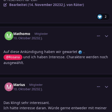
Bearbeitet (
14. November 2023
2 J.
von Räter)
2
comment_3622250
Ersteller-Statistik
Mathomo
Mitglieder
10. Oktober 2023
2 J.
Auf diese Ankündigung haben wir gewartet
.
und ich haben Interesse. Charaktere werden noch
@Rosana
ausgewählt.
comment_3622267
Ersteller-Statistik
Marius
Mitglieder
10. Oktober 2023
2 J.
Das klingt sehr interessant.
Ich hätte interesse daran. Würde gerne entweder mit meiner