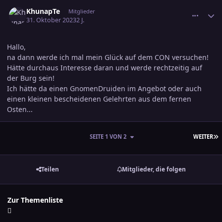
comment_3628171
Ersteller-Statistik
KhunapTe
Mitglieder
31. Oktober 2023
2 J.
Hallo,
na dann werde ich mal mein Glück auf dem CON versuchen!
Hätte durchaus Interesse daran und werde rechtzeitig auf
der Burg sein!
Ich hätte da einen GnomenDruiden im Angebot oder auch
einen kleinen bescheidenen Gelehrten aus dem fernen
Osten...
L
SEITE 1 VON 2
WEITER
Teilen
Mitglieder, die folgen
Zur Themenliste