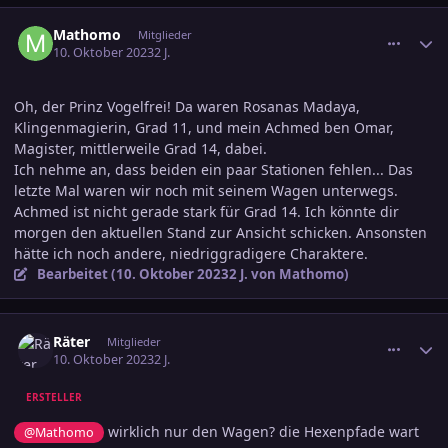
comment_3622363
Ersteller-Statistik
Mathomo
Mitglieder
10. Oktober 2023
2 J.
Oh, der Prinz Vogelfrei! Da waren Rosanas Madaya,
Klingenmagierin, Grad 11, und mein Achmed ben Omar,
Magister, mittlerweile Grad 14, dabei.
Ich nehme an, dass beiden ein paar Stationen fehlen... Das
letzte Mal waren wir noch mit seinem Wagen unterwegs.
Achmed ist nicht gerade stark für Grad 14. Ich könnte dir
morgen den aktuellen Stand zur Ansicht schicken. Ansonsten
hätte ich noch andere, niedriggradigere Charaktere.
Bearbeitet (
10. Oktober 2023
2 J.
von Mathomo)
comment_3622366
Ersteller-Statistik
Räter
Mitglieder
10. Oktober 2023
2 J.
ERSTELLER
wirklich nur den Wagen? die Hexenpfade wart
@Mathomo