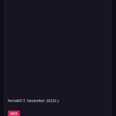
Fenix83
17. Dezember 2023
2 J.
Freitag - Die verschwundenen Ordensleute
2023