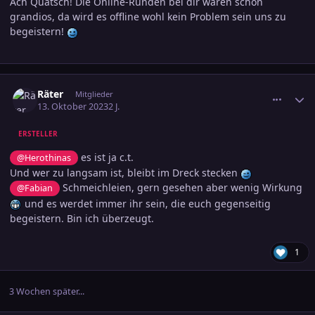
Ach Quatsch! Die Online-Runden bei dir waren schon
grandios, da wird es offline wohl kein Problem sein uns zu
begeistern!
comment_3623298
Ersteller-Statistik
Räter
Mitglieder
13. Oktober 2023
2 J.
ERSTELLER
es ist ja c.t.
@Herothinas
Und wer zu langsam ist, bleibt im Dreck stecken
Schmeichleien, gern gesehen aber wenig Wirkung
@Fabian
und es werdet immer ihr sein, die euch gegenseitig
begeistern. Bin ich überzeugt.
1
3 Wochen später...