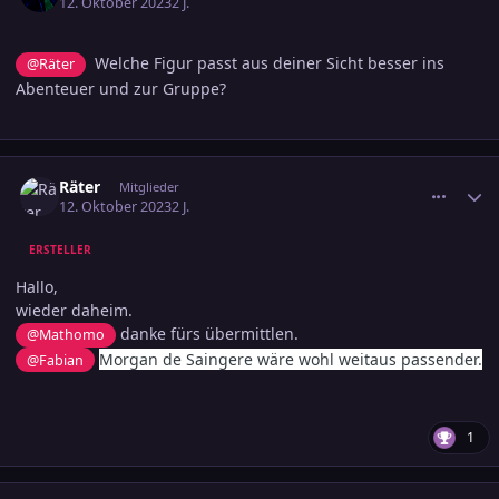
12. Oktober 2023
2 J.
Welche Figur passt aus deiner Sicht besser ins
@Räter
Abenteuer und zur Gruppe?
comment_3622978
Ersteller-Statistik
Räter
Mitglieder
12. Oktober 2023
2 J.
ERSTELLER
Hallo,
wieder daheim.
danke fürs übermittlen.
@Mathomo
Morgan
de Saingere wäre wohl weitaus passender.
@Fabian
1
comment_3622982
Ersteller-Statistik