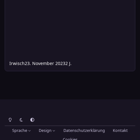
Irwisch
23. November 2023
2 J.
Heller Modus
Dunkler Modus
Systemeinstellung
Sprache
Design
Datenschutzerklärung
Kontakt
Cookies