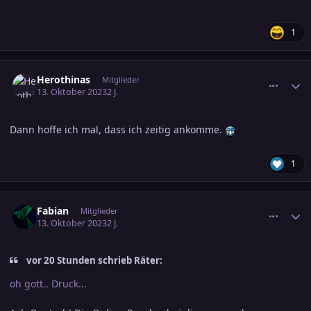
1
comment_3623257
Ersteller-Statistik
Herothinas
Mitglieder
13. Oktober 2023
2 J.
Dann hoffe ich mal, dass ich zeitig ankomme.
1
comment_3623288
Ersteller-Statistik
Fabian
Mitglieder
13. Oktober 2023
2 J.
vor 20 Stunden schrieb Räter:
oh gott.. Druck...