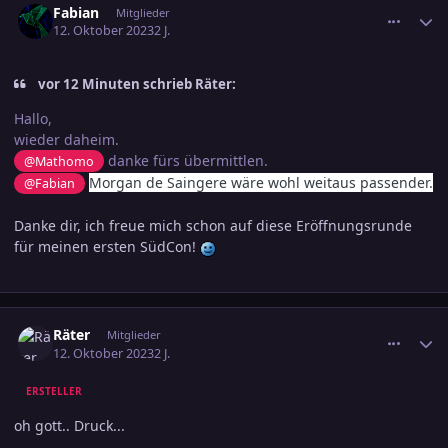
Fabian
Mitglieder
12. Oktober 2023
2 J.
vor 12 Minuten schrieb Räter:
Hallo,
wieder daheim.
danke fürs übermittlen.
@Mathomo
Morgan
de Saingere wäre wohl weitaus passender.
@Fabian
Danke dir, ich freue mich schon auf diese Eröffnungsrunde
für meinen ersten SüdCon!
comment_3622991
Ersteller-Statistik
Räter
Mitglieder
12. Oktober 2023
2 J.
ERSTELLER
oh gott.. Druck...