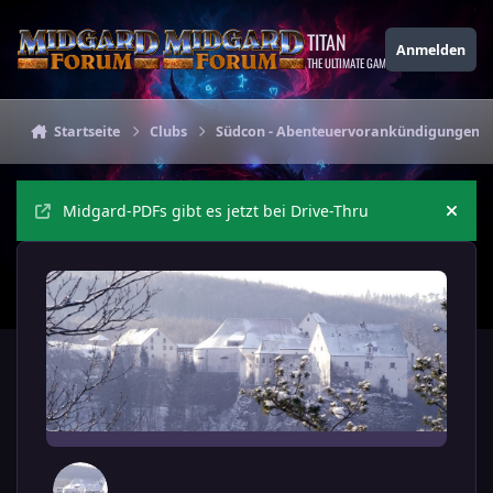
Zu Inhalt springen
TITAN
Anmelden
THE ULTIMATE GAMING THEME
Startseite
Clubs
Südcon - Abenteuervorankündigungen
Midgard-PDFs gibt es jetzt bei Drive-Thru
Ankü