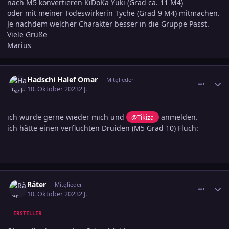
nach M5 konvertieren KiDoKa Yuki (Grad ca. 11 M4)
oder mit meiner Todeswirkerin Tyche (Grad 9 M4) mitmachen.
Je nachdem welcher Charakter besser in die Gruppe Passt.
Viele Grüße
Marius
comment_3622274
Ersteller-Statistik
Hadschi Halef Omar
Mitglieder
10. Oktober 2023
2 J.
ich würde gerne wieder mich und
anmelden.
@Tikiza
ich hätte einen verfluchten Druiden (M5 Grad 10) Fluch:
comment_3622275
Ersteller-Statistik
Räter
Mitglieder
10. Oktober 2023
2 J.
ERSTELLER