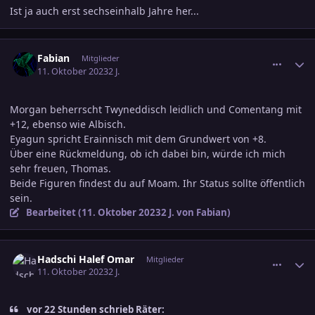
Ist ja auch erst sechseinhalb Jahre her...
comment_3622548
Ersteller-Statistik
Fabian
Mitglieder
11. Oktober 2023
2 J.
Morgan beherrscht Twyneddisch leidlich und Comentang mit
+12, ebenso wie Albisch.
Eyagun spricht Erainnisch mit dem Grundwert von +8.
Über eine Rückmeldung, ob ich dabei bin, würde ich mich
sehr freuen, Thomas.
Beide Figuren findest du auf Moam. Ihr Status sollte öffentlich
sein.
Bearbeitet (
11. Oktober 2023
2 J.
von Fabian)
comment_3622645
Ersteller-Statistik
Hadschi Halef Omar
Mitglieder
11. Oktober 2023
2 J.
vor 22 Stunden schrieb Räter: