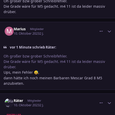
Oh großer bzw grober Schreibfehler.
Die Grade wäre für M5 gedacht. m4 11 ist da leider massiv
drüber.
comment_3622277
Ersteller-Statistik
Marius
Mitglieder
10. Oktober 2023
2 J.
vor 1 Minute schrieb Räter:
Oh großer bzw grober Schreibfehler.
Die Grade wäre für M5 gedacht. m4 11 ist da leider massiv
drüber.
Ups, mein Fehler
,
😅
dann hätte ich noch meinen Barbaren Mescar Grad 8 M5
anzubieten.
comment_3622286
Ersteller-Statistik
Räter
Mitglieder
10. Oktober 2023
2 J.
ERSTELLER