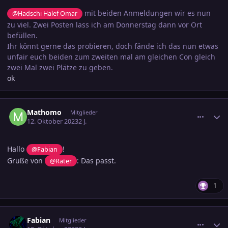
mit beiden Anmeldungen wir es nun
@Hadschi Halef Omar
zu viel. Zwei Posten lass ich am Donnerstag dann vor Ort
befüllen.
Ihr könnt gerne das probieren, doch fände ich das nun etwas
unfair euch beiden zum zweiten mal am gleichen Con gleich
zwei Mal zwei Plätze zu geben.
ok
comment_3622766
Ersteller-Statistik
Mathomo
Mitglieder
12. Oktober 2023
2 J.
Hallo
!
@Fabian
Grüße von
: Das passt.
@Räter
1
comment_3622800
Ersteller-Statistik
Fabian
Mitglieder