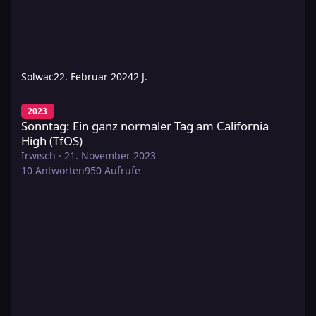
Solwac
22. Februar 2024
2 J.
Sonntag: Ein ganz normaler Tag am California High (TfOS)
2023
Sonntag: Ein ganz normaler Tag am California
High (TfOS)
Irwisch
·
21. November 2023
10
Antworten
950
Aufrufe