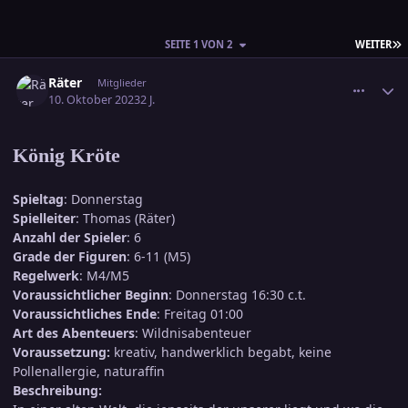
L
SEITE 1 VON 2
WEITER
comment_3622246
Ersteller-Statistik
Räter
Mitglieder
10. Oktober 2023
2 J.
König Kröte
Spieltag
: Donnerstag
Spielleiter
: Thomas (Räter)
Anzahl der Spieler
: 6
Grade der Figuren
: 6-11 (M5)
Regelwerk
: M4/M5
Voraussichtlicher Beginn
: Donnerstag 16:30 c.t.
Voraussichtliches Ende
: Freitag 01:00
Art des Abenteuers
: Wildnisabenteuer
Voraussetzung:
kreativ, handwerklich begabt, keine
Pollenallergie, naturaffin
Beschreibung: