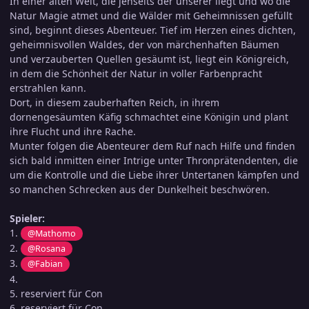
In einer alten Welt, die jenseits der unserer liegt und wo die
Natur Magie atmet und die Wälder mit Geheimnissen gefüllt
sind, beginnt dieses Abenteuer. Tief im Herzen eines dichten,
geheimnisvollen Waldes, der von märchenhaften Bäumen
und verzauberten Quellen gesäumt ist, liegt ein Königreich,
in dem die Schönheit der Natur in voller Farbenpracht
erstrahlen kann.
Dort, in diesem zauberhaften Reich, in ihrem
dornengesäumten Käfig schmachtet eine Königin und plant
ihre Flucht und ihre Rache.
Munter folgen die Abenteurer dem Ruf nach Hilfe und finden
sich bald inmitten einer Intrige unter Thronprätendenten, die
um die Kontrolle und die Liebe ihrer Untertanen kämpfen und
so manchen Schrecken aus der Dunkelheit beschwören.
Spieler:
1.
@Mathomo
2.
@Rosana
3.
@Fabian
4.
5. reserviert für Con
6. reserviert für Con