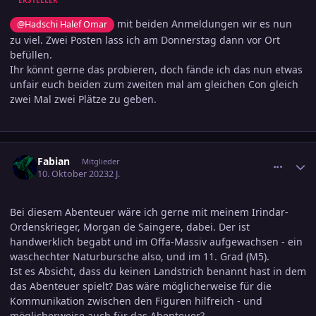
mit beiden Anmeldungen wir es nun
@Hadschi Halef Omar
zu viel. Zwei Posten lass ich am Donnerstag dann vor Ort
befüllen.
Ihr könnt gerne das probieren, doch fände ich das nun etwas
unfair euch beiden zum zweiten mal am gleichen Con gleich
zwei Mal zwei Plätze zu geben.
comment_3622312
Ersteller-Statistik
Fabian
Mitglieder
10. Oktober 2023
2 J.
Bei diesem Abenteuer wäre ich gerne mit meinem Irindar-
Ordenskrieger, Morgan de Saingere, dabei. Der ist
handwerklich begabt und im Offa-Massiv aufgewachsen - ein
waschechter Naturbursche also, und im 11. Grad (M5).
Ist es Absicht, dass du keinen Landstrich benannt hast in dem
das Abenteuer spielt? Das wäre möglicherweise für die
Kommunikation zwischen den Figuren hilfreich - und
möglicherweise auch für das Abenteuer?