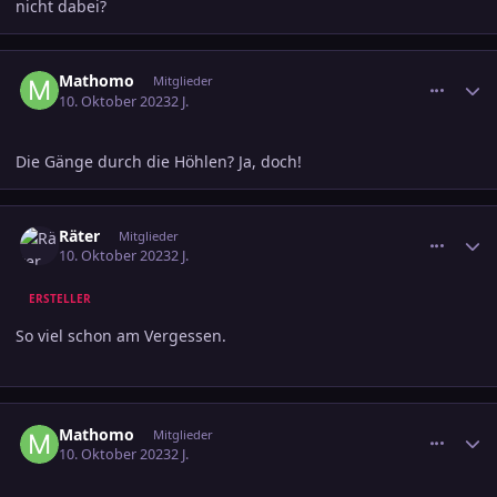
nicht dabei?
comment_3622367
Ersteller-Statistik
Mathomo
Mitglieder
10. Oktober 2023
2 J.
Die Gänge durch die Höhlen? Ja, doch!
comment_3622369
Ersteller-Statistik
Räter
Mitglieder
10. Oktober 2023
2 J.
ERSTELLER
So viel schon am Vergessen.
comment_3622398
Ersteller-Statistik
Mathomo
Mitglieder
10. Oktober 2023
2 J.