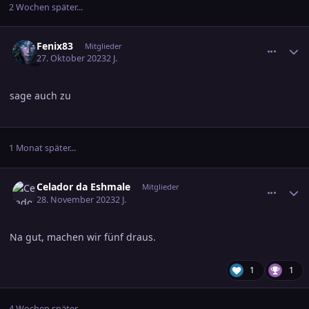
2 Wochen später...
comment_3627225
Ersteller-Statistik
Fenix83
Mitglieder
27. Oktober 2023
2 J.
sage auch zu
1 Monat später...
comment_3637143
Ersteller-Statistik
Celador da Eshmale
Mitglieder
28. November 2023
2 J.
Na gut, machen wir fünf draus.
1
1
4 Wochen später...