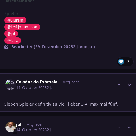
Beschreibung:
Spieler:
@Slüram
@Leif Johannson
@jul
@Tara
Bearbeitet (
29. Dezember 2023
2 J.
von jul)
2
comment_3623449
Ersteller-Statistik
Celador da Eshmale
Mitglieder
14. Oktober 2023
2 J.
Sieben Spieler definitiv zu viel, lieber 3-4, maximal fünf.
comment_3623452
Ersteller-Statistik
jul
Mitglieder
14. Oktober 2023
2 J.