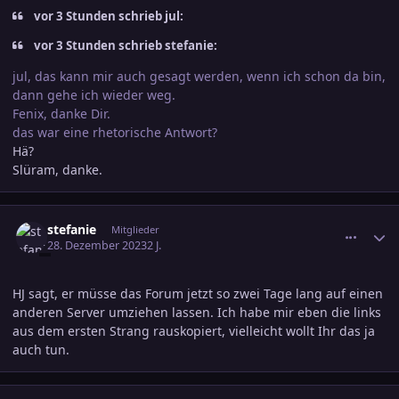
vor 3 Stunden schrieb jul:
vor 3 Stunden schrieb stefanie:
jul, das kann mir auch gesagt werden, wenn ich schon da bin,
dann gehe ich wieder weg.
Fenix, danke Dir.
das war eine rhetorische Antwort?
Hä?
Slüram, danke.
comment_3646714
Ersteller-Statistik
stefanie
Mitglieder
28. Dezember 2023
2 J.
HJ sagt, er müsse das Forum jetzt so zwei Tage lang auf einen
anderen Server umziehen lassen. Ich habe mir eben die links
aus dem ersten Strang rauskopiert, vielleicht wollt Ihr das ja
auch tun.
comment_3646805
Ersteller-Statistik