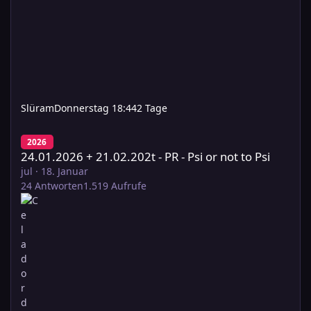
Slüram
Donnerstag 18:44
2 Tage
24.01.2026 + 21.02.202t - PR - Psi or not to Psi
2026
24.01.2026 + 21.02.202t - PR - Psi or not to Psi
jul
·
18. Januar
24
Antworten
1.519
Aufrufe