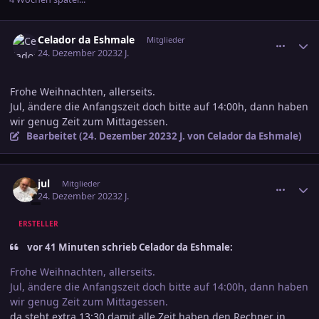
comment_3645566
Ersteller-Statistik
Celador da Eshmale
Mitglieder
24. Dezember 2023
2 J.
Frohe Weihnachten, allerseits.
Jul, ändere die Anfangszeit doch bitte auf 14:00h, dann haben
wir genug Zeit zum Mittagessen.
Bearbeitet (
24. Dezember 2023
2 J.
von Celador da Eshmale)
comment_3645575
Ersteller-Statistik
jul
Mitglieder
24. Dezember 2023
2 J.
ERSTELLER
vor 41 Minuten schrieb Celador da Eshmale:
Frohe Weihnachten, allerseits.
Jul, ändere die Anfangszeit doch bitte auf 14:00h, dann haben
wir genug Zeit zum Mittagessen.
da steht extra 13:30 damit alle Zeit haben den Rechner in