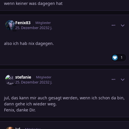
wenn keiner was dagegen hat
comment_3646024
Ersteller-Statistik
Fenix83
Mitglieder
25. Dezember 2023
2 J.
also ich hab nix dagegen.
1
comment_3646030
Ersteller-Statistik
stefanie
Mitglieder
25. Dezember 2023
2 J.
jul, das kann mir auch gesagt werden, wenn ich schon da bin,
dann gehe ich wieder weg.
Fenix, danke Dir.
comment_3646032
Ersteller-Statistik