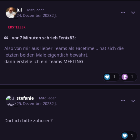
comment_3645853
Ersteller-Statistik
jul
Mitglieder
24. Dezember 2023
2 J.
ERSTELLER
vor 7 Minuten schrieb Fenix83:
Also von mir aus lieber Teams als Facetime... hat sich die
letzten beiden Male eigentlich bewährt.
dann erstelle ich ein Teams MEETING
1
1
comment_3645982
Ersteller-Statistik
stefanie
Mitglieder
25. Dezember 2023
2 J.
Darf ich bitte zuhören?
1