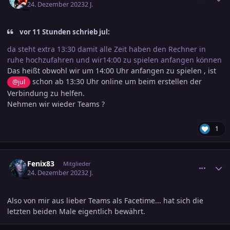
24. Dezember 2023
2 J.
vor 11 Stunden schrieb jul:
da steht extra 13:30 damit alle Zeit haben den Rechner in
ruhe hochzufahren und wir14:00 zu spielen anfangen können
Das heißt obwohl wir um 14:00 Uhr anfangen zu spielen , ist
schon ab 13:30 Uhr online um beim erstellen der
@jul
Verbindung zu helfen.
Nehmen wir wieder Teams ?
1
comment_3645851
Ersteller-Statistik
Fenix83
Mitglieder
24. Dezember 2023
2 J.
Also von mir aus lieber Teams als Facetime... hat sich die
letzten beiden Male eigentlich bewährt.