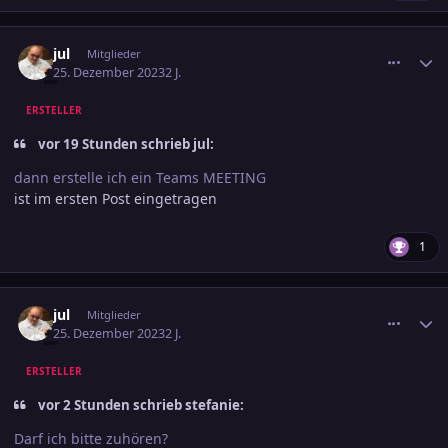
comment_3646013
Ersteller-Statistik
jul
Mitglieder
25. Dezember 2023
2 J.
ERSTELLER
vor 19 Stunden schrieb jul:
dann erstelle ich ein Teams MEETING
ist im ersten Post eingetragen
1
comment_3646014
Ersteller-Statistik
jul
Mitglieder
25. Dezember 2023
2 J.
ERSTELLER
vor 2 Stunden schrieb stefanie:
Darf ich bitte zuhören?