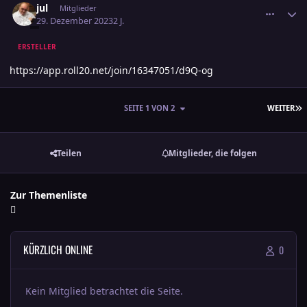
jul
Mitglieder
29. Dezember 2023
2 J.
ERSTELLER
https://app.roll20.net/join/16347051/d9Q-og
L
SEITE 1 VON 2
WEITER
Teilen
Mitglieder, die folgen
Zur Themenliste
KÜRZLICH ONLINE
0
Kein Mitglied betrachtet die Seite.