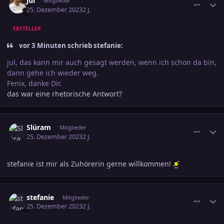
jul
Mitglieder
25. Dezember 2023
2 J.
ERSTELLER
vor 3 Minuten schrieb stefanie:
jul, das kann mir auch gesagt werden, wenn ich schon da bin,
dann gehe ich wieder weg.
Fenix, danke Dir.
das war eine rhetorische Antwort?
comment_3646051
Ersteller-Statistik
Slüram
Mitglieder
25. Dezember 2023
2 J.
stefanie ist mir als Zuhörerin gerne willkommen!
comment_3646089
Ersteller-Statistik
stefanie
Mitglieder
25. Dezember 2023
2 J.