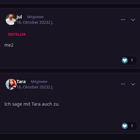
comment_3623987
Ersteller-Statistik
jul
Mitglieder
16. Oktober 2023
2 J.
ERSTELLER
me2
1
comment_3624017
Ersteller-Statistik
Tara
Mitglieder
16. Oktober 2023
2 J.
Ich sage mit Tara auch zu.
1