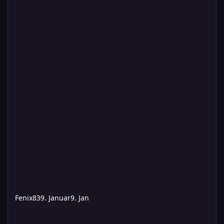
Fenix83
9. Januar
9. Jan
01.01.2026 Vierter Besuch auf dem Raumschiffsschrottplatz auf