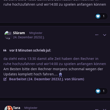
ruhe hochzufahren und wir14:00 zu spielen anfangen können
1
comment_3645577
Ersteller-Statistik
Slüram
Mitglieder
24. Dezember 2023
2 J.
vor 8 Minuten schrieb jul:
da steht extra 13:30 damit alle Zeit haben den Rechner in
ruhe hochzufahren und wir14:00 zu spielen anfangen können
Am Besten bitte den Rechner morgens schonmal wegen der
Updates komplett hoch fahren....
Bearbeitet (
24. Dezember 2023
2 J.
von Slüram)
1
comment_3645831
Ersteller-Statistik
Tara
Mitglieder