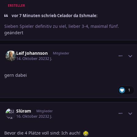
ERSTELLER
vor 7 Minuten schrieb Celador da Eshmale:
Sieben Spieler definitiv zu viel, lieber 3-4, maximal fünf.
geändert
comment_3623629
Ersteller-Statistik
Leif Johannson
Mitglieder
14. Oktober 2023
2 J.
gern dabei
1
comment_3623963
Ersteller-Statistik
Slüram
Mitglieder
16. Oktober 2023
2 J.
Bevor die 4 Plätze voll sind: Ich auch!