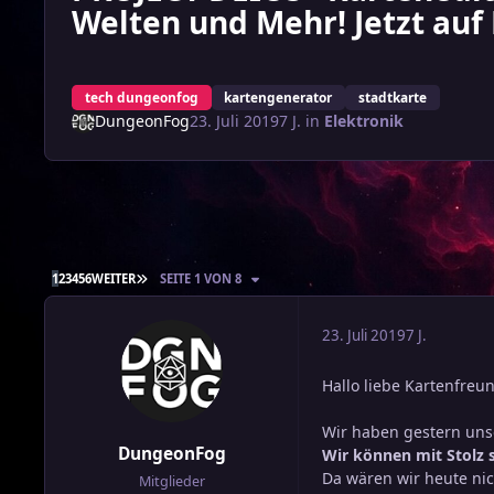
Welten und Mehr! Jetzt auf 
tech dungeonfog
kartengenerator
stadtkarte
DungeonFog
23. Juli 2019
7 J.
in
Elektronik
LETZTE SEITE
1
2
3
4
5
6
WEITER
SEITE 1 VON 8
23. Juli 2019
7 J.
Hallo liebe Kartenfreu
Wir haben gestern un
DungeonFog
Wir können mit Stolz s
Da wären wir heute ni
Mitglieder