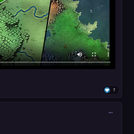
7
comment_301