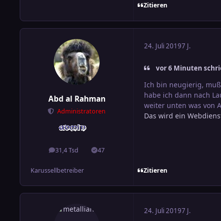
Zitieren
24. Juli 2019
7 J.
vor 6 Minuten schri
Ich bin neugierig, muß
habe ich dann nach Lau
Abd al Rahman
weiter unten was von 
Administratoren
Das wird ein Webdiens
31,4 Tsd
47
Beiträge
Lösungen
Zitieren
Karussellbetreiber
24. Juli 2019
7 J.