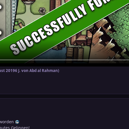
ust 2019
6 J.
von Abd al Rahman)
eworden
 gutes Gelingen!