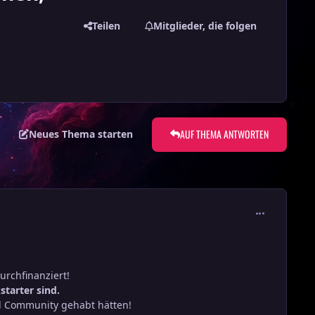
Teilen
Mitglieder, die folgen
AUF THEMA ANTWORTEN
Neues Thema starten
comment_301
durchfinanziert!
starter sind.
rd Community gehabt hätten!