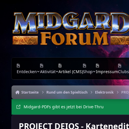
Zu Inhalt springen
Entdecken
Aktivität
Artikel (CMS)
Shop
Impressum
Clubs
Startseite
Rund um den Spieltisch
Elektronik
PROJ
Midgard-PDFs gibt es jetzt bei Drive-Thru
PROJECT DEIOS - Kartenedit