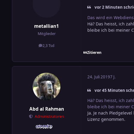
vor 2 Minuten schri
Das wird ein Webdiens
Hä? Das heisst, ich za
metallian1
bleibe ich bei meiner
Mitglieder
2,3 Tsd
Beiträge
Zitieren
24. Juli 2019
7 J.
vor 45 Minuten schr
Hä? Das heisst, ich za
bleibe ich bei meiner
Abd al Rahman
Ja. Je nach Pledgelevel
Administratoren
Lizenz genommen.