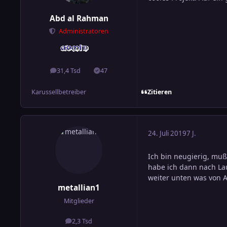
Abd al Rahman
Administratoren
31,4 Tsd
47
Beiträge
Lösungen
Zitieren
Karussellbetreiber
24. Juli 2019
7 J.
Ich bin neugierig, muß
habe ich dann nach Lau
weiter unten was von 
metallian1
Mitglieder
2,3 Tsd
Beiträge