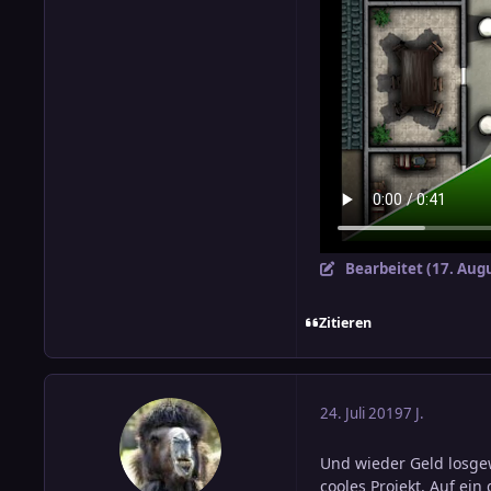
Bearbeitet (
17. Aug
Zitieren
24. Juli 2019
7 J.
Und wieder Geld losg
cooles Projekt. Auf ein