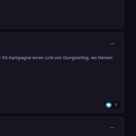
comment_301
h der KS-Kampagne einen Link von Dungeonfog, wo Deinen
1
comment_301