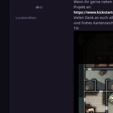
Wenn ihr gerne neben 
Projekt an:
45
Beiträge
https://www.kickstar
Vielen Dank an euch all
Location
Wien
und frohes Kartenzei
Till