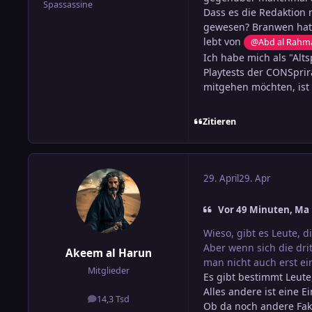
Spassassine
Dass es die Redaktion n
gewesen? Branwen hat 
lebt von
@Abd al Rahm
Ich habe mich als "Alt
Playtests der CONSprir
mitgehen möchten, ist 
Zitieren
29. April
29. Apr
Vor 49 Minuten, Ma 
Wieso, gibt es Leute, d
Aber wenn sich die drit
Akeem al Harun
man nicht auch erst ei
Mitglieder
Es gibt bestimmt Leute
Alles andere ist eine 
14,3 Tsd
Beiträge
Ob da noch andere Fakt