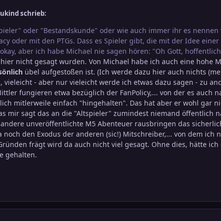
ukind schrieb:
spieler" oder "Bestandskunde" oder wie auch immer ihr es nennen w
acy oder mit den PTGs. Dass es Spieler gibt, die mit der Idee ein
okay, aber ich habe Michael nie sagen hören: "Oh Gott, hoffentlich
 hier nicht gesagt wurden. Von Michael habe ich auch eine hohe M
sönlich
übel aufgestoßen ist. (Ich werde dazu hier auch nichts (m
 vieleicht - aber nur vieleicht werde ich etwas dazu sagen - zu a
Mittler fungieren etwa bezüglich der FanPolicy,... von der es auch
ich mitlerweile einfach "hingehalten". Das hat aber er wohl gar ni
as mir sagt das an die "Altspieler" zumindest niemand öffentlich 
r andere unveröffentlichte M5 Abenteuer rausbringen das sicherli
 noch den Exodus der anderen (sic!) Mitschreiber,... von dem ic
ünden frägt wird da auch nicht viel gesagt. Ohne dies, hätte ic
e gehalten.