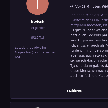
Vor 26 Minuten, Wid
Ich habe mich als "Alt
Playtests der CONSprir
Irwisch
mitgehen möchten, ist 
Mitglieder
Es gibt "Dinge" welche
bezüglich Pegasus
per
2,9 Tsd
Beiträge
vier Augen ansprechen,
ich, muss er auch als 
Location
Irgendwo im
fühle ich mich persöhnl
Nirgendwo (das ist etwa bei
aber u.a. auch etwas d
KA)
sicherlich das ein ode
Tja und dann gab es da
diese Menschen nach Gr
auch einfach die Klapp
Zitieren