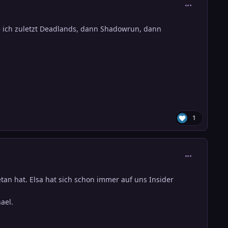
comment_388
e ich zuletzt Deadlands, dann Shadowrun, dann
1
comment_388
tan hat. Elsa hat sich schon immer auf uns Insider
ael.