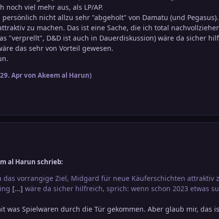
 noch viel mehr aus, als LP/AP.
h persönlich nicht allzu sehr "abgeholt" von Damatu (und Pegasus).
ttraktiv zu machen. Das ist eine Sache, die ich total nachvollzieh
 "verprellt", D&D ist auch in Dauerdiskussion) wäre da sicher hil
re das sehr von Vorteil gewesen.
un.
29. Apr
von Akeem al Harun)
m al Harun schrieb:
 das vorrangige Ziel, Midgard für neue Käuferschichten attraktiv z
ming
[…]
wäre da sicher hilfreich, sprich: wenn schon 2023 etwas 
t mit was Spielwaren durch die Tür gekommen. Aber glaub mir, das 