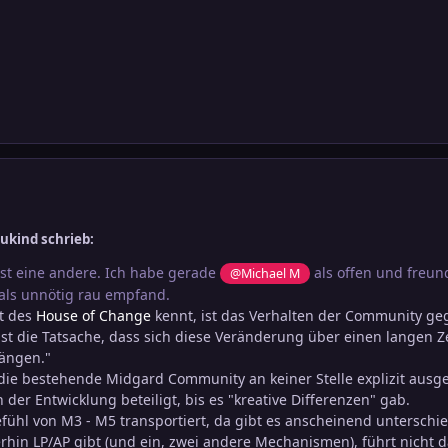
ukind schrieb:
t eine andere. Ich habe gerade
als offen und freund
@Michael M
ls unnötig rau empfand.
t des
House of Change
kennt, ist das Verhalten der Community ge
, ist die Tatsache, dass sich diese Veränderung über einen langen 
hängen."
die bestehende Midgard Community an keiner Stelle explizit ausg
er Entwicklung beteiligt, bis es "kreative Differenzen" gab.
ühl von M3 - M5 transportiert, da gibt es anscheinend unterschied
erhin LP/AP gibt (und ein, zwei andere Mechanismen), führt nicht d