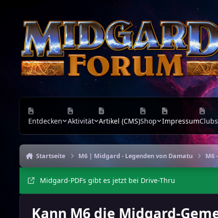
Zu Inhalt springen
Entdecken
Aktivität
Artikel (CMS)
Shop
Impressum
Clubs
Startseite
M6 | Midgard - Legenden von Damatu
M6 -
Midgard-PDFs gibt es jetzt bei Drive-Thru
Kann M6 die Midgard-Gem