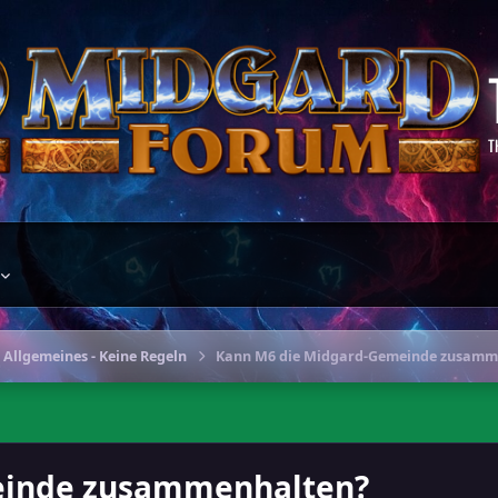
T
 Allgemeines - Keine Regeln
Kann M6 die Midgard-Gemeinde zusamm
einde zusammenhalten?