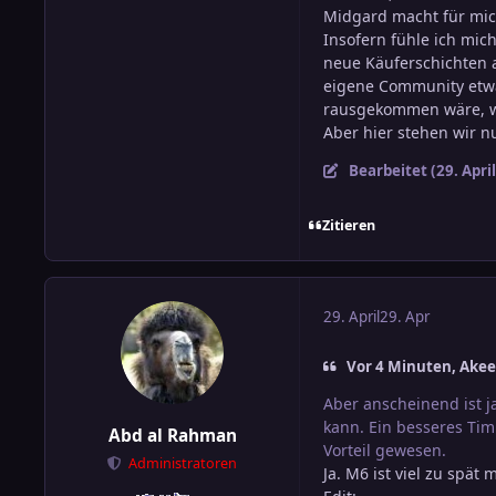
Midgard macht für mich
Insofern fühle ich mic
neue Käuferschichten a
eigene Community etwas
rausgekommen wäre, wä
Aber hier stehen wir n
Bearbeitet (
29. April
Zitieren
29. April
29. Apr
Vor 4 Minuten, Akee
Aber anscheinend ist ja
kann. Ein besseres Ti
Abd al Rahman
Vorteil gewesen.
Administratoren
Ja. M6 ist viel zu spä