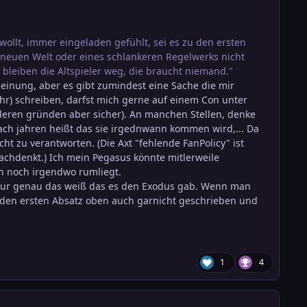
ollt, immer eingeladen gefühlt, sei es zu den ersten
er neuen Welt oder eines schlankeren Regelwerks nicht
 bleiben die Altspieler weg, die braucht niemand."
einung, aber es gibt zumindest eine Sache die mir
ehr) schreiben, darfst mich gerne auf einem Con unter
nderen gründen aber sicher). An manchen Stellen, denke
 nach jahren heißt das sie irgednwann kommen wird,... Da
cht zu verantworten. (Die Axt "fehlende FanPolicy" ist
nachdenkt.) Ich mein Pegasus könnte mitlerweile
ch noch irgendwo rumliegt.
h nur genau das weiß das es den Exodus gab. Wenn man
h den ersten Absatz oben auch garnicht geschrieben und
1
4