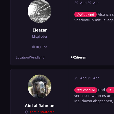
29. April
29. Apr
Also ich 
@Widukind
Shadowrun mit Savage
Eleazar
Mitglieder
10,1 Tsd
Beiträge
Zitieren
Location
Wendland
29. April
29. Apr
und
@Michael M
@Pe
verlassen wenn es um
Mal davon abgesehen, p
Abd al Rahman
Administratoren