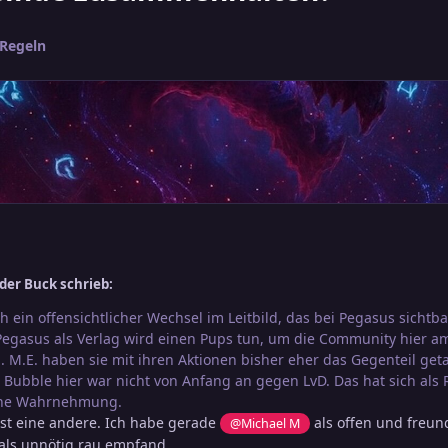
 Regeln
der Buck schrieb:
auch ein offensichtlicher Wechsel im Leitbild, das bei Pegasus sic
egasus als Verlag wird einen Pups tun, um die Community hier am 
. M.E. haben sie mit ihren Aktionen bisher eher das Gegenteil get
e Bubble hier war nicht von Anfang an gegen LvD. Das hat sich als 
eine Wahrnehmung.
t eine andere. Ich habe gerade
als offen und freund
@Michael M
ls unnötig rau empfand.