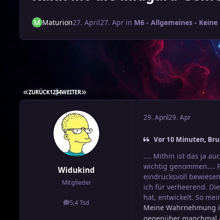
Maturion
27. April
27. Apr
in
M6 - Allgemeines - Keine
ERSTE SEITE
LETZTE SEITE
ZURÜCK
1
2
3
4
WEITER
29. April
29. Apr
Vor 10 Minuten, Bru
.... Mithin ist das ja 
wichtig genommen.... P
Widukind
eindrucksvoll bewiesen
Mitglieder
ich für verheerend. Di
hat, entwickelt. So m
5,4 Tsd
Beiträge
Meine Wahrnehmung is
gegenüber manchmal a