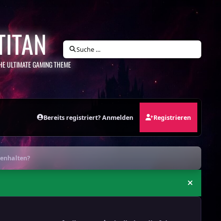
TITAN
Suche …
HE ULTIMATE GAMING THEME
Bereits registriert? Anmelden
Registrieren
enhalten?
Ankündi