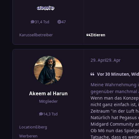
31,4 Tsd
47
Beiträge
Lösungen
Zitieren
Karussellbetreiber
29. April
29. Apr
Vor 30 Minuten, Wid
Meine Wahrnehmung is
gegenüber manchmal a
Akeem al Harun
Wenn man das Konzep
Mitglieder
nicht ganz einfach ist
Zeitraum "in der Luft 
14,3 Tsd
Beiträge
Natürlich hat Pegasus 
Midgard Community an d
Location
Eiberg
Ob M6 nun das Spielgef
Werberen
Tatsache, dass es weit