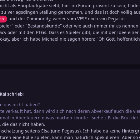
icht als Hauptaufgabe sieht, hier im Forum präsent zu sein, finde i
zu Verlagsdingen Stellung genommen, und das ist doch völlig au
und der Community, weder vom VFSF noch von Pegasus.
an
spieler" oder "Bestandskunde" oder wie auch immer ihr es nennen w
acy oder mit den PTGs. Dass es Spieler gibt, die mit der Idee ein
okay, aber ich habe Michael nie sagen hören: "Oh Gott, hoffentlich
Kai schrieb:
ie das nicht haben?
te verkauft hat, dann wird sich nach deren Abverkauf auch die vier
nmal in Abenteuern etwas machen könnte - siehe z.B. die Brut der
, die das nicht haben.
Einschätzung seitens Elsa (und Pegasus). Ich habe da keine Hinter
oren eine Rolle spielen, kann man natürlich spekulieren. Aber so 