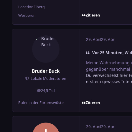
Location
Eiberg
Zitieren
Werberen
29. April
29. Apr
Vor 25 Minuten, Wid
Meine Wahrnehmung is
gegenüber manchmal a
Bruder Buck
Du verwechselst hier Fr
Lokale Moderatoren
erst ein gewisses Int
24,5 Tsd
Beiträge
Zitieren
Rufer in der Forumswüste
29. April
29. Apr