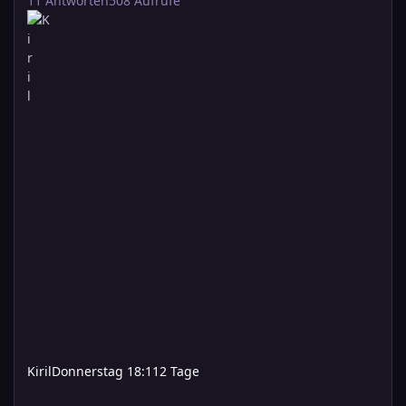
11
Antworten
508
Aufrufe
Kiril
Donnerstag 18:11
2 Tage
Donnerstag - Das Grünen Juwel - Der weiße Seemeister