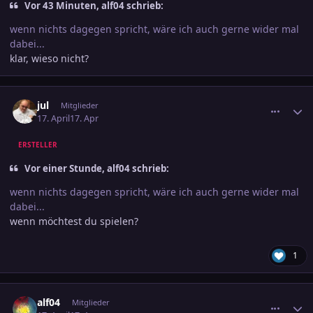
Vor 43 Minuten, alf04 schrieb:
wenn nichts dagegen spricht, wäre ich auch gerne wider mal
dabei...
klar, wieso nicht?
comment_3878527
Ersteller-Statistik
jul
Mitglieder
17. April
17. Apr
ERSTELLER
Vor einer Stunde, alf04 schrieb:
wenn nichts dagegen spricht, wäre ich auch gerne wider mal
dabei...
wenn möchtest du spielen?
1
comment_3878563
Ersteller-Statistik
alf04
Mitglieder