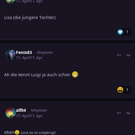
17. April
17. Apr
Lisa (die jüngere Tochter)
1
comment_3878564
Ersteller-Statistik
Fenix83
Mitglieder
17. April
17. Apr
Ah die kennt Luigi ja auch schon
1
comment_3878569
Ersteller-Statistik
alf04
Mitglieder
17. April
17. Apr
eben
😉
(und sie ist volljährig!)