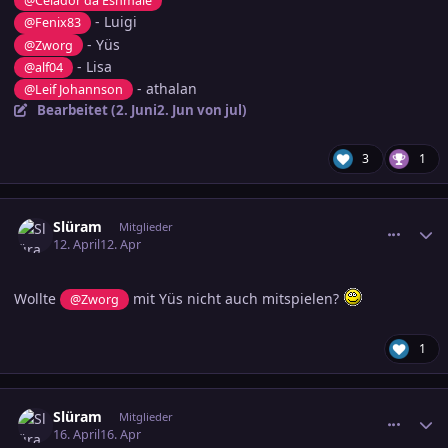
@Celador da Eshmale
- Luigi
@Fenix83
- Yüs
@Zworg
- Lisa
@alf04
- athalan
@Leif Johannson
Bearbeitet (
2. Juni
2. Jun
von jul)
3
1
comment_3877186
Ersteller-Statistik
Slüram
Mitglieder
12. April
12. Apr
Wollte
mit Yüs nicht auch mitspielen?
@Zworg
1
comment_3878392
Ersteller-Statistik
Slüram
Mitglieder
16. April
16. Apr