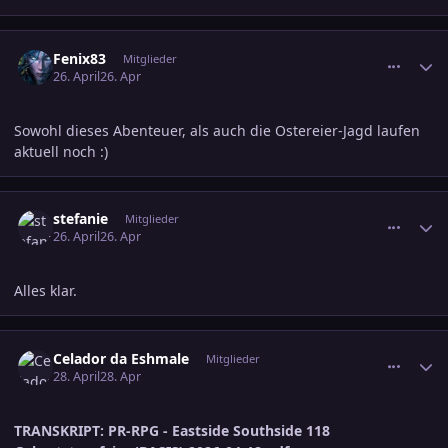
comment_3880689
Ersteller-Statistik
Fenix83
Mitglieder
26. April
26. Apr
Sowohl dieses Abenteuer, als auch die Ostereier-Jagd laufen
aktuell noch :)
comment_3880727
Ersteller-Statistik
stefanie
Mitglieder
26. April
26. Apr
Alles klar.
comment_3881122
Ersteller-Statistik
Celador da Eshmale
Mitglieder
28. April
28. Apr
TRANSKRIPT:
PR-RPG - Eastside Southside 118