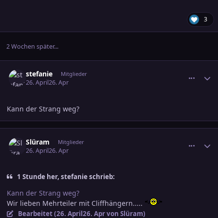
3
2 Wochen später...
comment_3880642
Ersteller-Statistik
stefanie
Mitglieder
26. April
26. Apr
Kann der Strang weg?
comment_3880664
Ersteller-Statistik
Slüram
Mitglieder
26. April
26. Apr
1 Stunde her, stefanie schrieb:
Kann der Strang weg?
Wir lieben Mehrteiler mit Cliffhängern.....
Bearbeitet (
26. April
26. Apr
von Slüram)