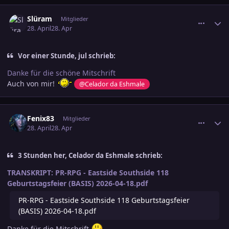
comment_3881138
Ersteller-Statistik
Slüram
Mitglieder
28. April
28. Apr
Vor einer Stunde, jul schrieb:
Danke für die schöne Mitschrift
Auch von mir!
@Celador da Eshmale
comment_3881156
Ersteller-Statistik
Fenix83
Mitglieder
28. April
28. Apr
3 Stunden her, Celador da Eshmale schrieb:
TRANSKRIPT:
PR-RPG - Eastside Southside 118
Geburtstagsfeier (BASIS) 2026-04-18.pdf
PR-RPG - Eastside Southside 118 Geburtstagsfeier
(BASIS) 2026-04-18.pdf