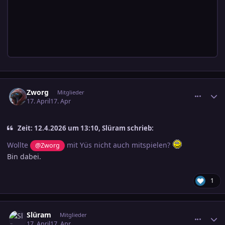
comment_3878493
Ersteller-Statistik
Zworg
Mitglieder
17. April
17. Apr
Zeit: 12.4.2026 um 13:10, Slüram schrieb:
Wollte
mit Yüs nicht auch mitspielen?
@Zworg
Bin dabei.
1
comment_3878495
Ersteller-Statistik
Slüram
Mitglieder
17. April
17. Apr