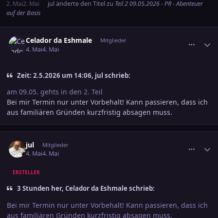
2. Mai
2. Mai
jul
änderte den Titel zu
Teil 2 09.05.2026 - PR - Abenteuer
auf der Basis
comment_3882512
Ersteller-Statistik
Celador da Eshmale
Mitglieder
4. Mai
4. Mai
Zeit: 2.5.2026 um 14:06, jul schrieb:
am 09.05. gehts in den 2. Teil
Bei mir Termin nur unter Vorbehalt! Kann passieren, dass ich
aus familiären Gründen kurzfristig absagen muss.
comment_3882577
Ersteller-Statistik
jul
Mitglieder
4. Mai
4. Mai
ERSTELLER
3 Stunden her, Celador da Eshmale schrieb:
Bei mir Termin nur unter Vorbehalt! Kann passieren, dass ich
aus familiären Gründen kurzfristig absagen muss.