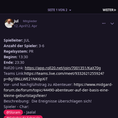
L
SEITE 1 VON 2
WEITER
comment_3877145
Ersteller-Statistik
jul
Mitglieder
12. April
12. Apr
Spielleiter:
JUL
Anzahl der Spieler:
3-6
Regelsystem:
PR
Beginn:
13:30
Ende:
23:30
Roll20 Link:
https://app.roll20.net/join/7001351/KaX70g
Teams Link:
https://teams.live.com/meet/9332621255924?
p=Bg1BkLLWE21NK6pXiT
Vor- und Nachglühstrag zu Abenteuer:
https://www.midgard-
forum.de/forum/topic/44490-abenteuer-auf-der-basis-eine-
kleine-geburtstagsfeier/
Beschreibung: Die Ereignisse überschlagen sich!
Spieler - Char:
- Jaalal
@Slüram