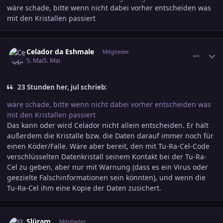
wäre schade, bitte wenn nicht dabei vorher entscheiden was
mit den Kristallen passiert
comment_3882839
Ersteller-Statistik
Celador da Eshmale
Mitglieder
5. Mai
5. Mai
23 Stunden her, jul schrieb:
wäre schade, bitte wenn nicht dabei vorher entscheiden was
mit den Kristallen passiert
Das kann oder wird Celador nicht allein entscheiden. Er hält
außerdem die Kristalle bzw. die Daten darauf immer noch für
einen Köder/Falle. Wäre aber bereit, den mit Tu-Ra-Cel-Code
verschlüsselten Datenkristall seinem Kontakt bei der Tu-Ra-
Cel zu geben, aber nur mit Warnung (dass es ein Virus oder
geezielte Falschinformationen sein könnten), und wenn die
Tu-Ra-Cel ihm eine Kopie der Daten zusichert.
comment_3882841
Ersteller-Statistik
Slüram
Mitglieder