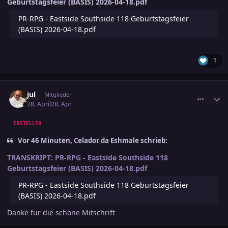
Geburtstagsfeier (BASIS) 2026-04-18.pdf
PR-RPG - Eastside Southside 118 Geburtstagsfeier
(BASIS) 2026-04-18.pdf
1
comment_3881128
Ersteller-Statistik
jul
Mitglieder
28. April
28. Apr
ERSTELLER
Vor 46 Minuten, Celador da Eshmale schrieb:
TRANSKRIPT:
PR-RPG - Eastside Southside 118
Geburtstagsfeier (BASIS) 2026-04-18.pdf
PR-RPG - Eastside Southside 118 Geburtstagsfeier
(BASIS) 2026-04-18.pdf
Danke für die schöne Mitschrift