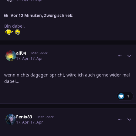
Vor 12 Minuten, Zworg schrieb:
Bin dabei.
comment_3878503
Ersteller-Statistik
alf04
Mitglieder
17. April
17. Apr
wenn nichts dagegen spricht, wäre ich auch gerne wider mal
dabei...
1
comment_3878518
Ersteller-Statistik
Fenix83
Mitglieder
17. April
17. Apr