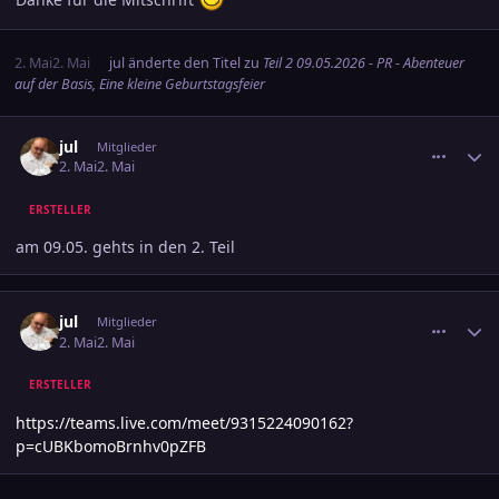
Danke für die Mitschrift
2. Mai
2. Mai
jul
änderte den Titel zu
Teil 2 09.05.2026 - PR - Abenteuer
auf der Basis, Eine kleine Geburtstagsfeier
comment_3881925
Ersteller-Statistik
jul
Mitglieder
2. Mai
2. Mai
ERSTELLER
am 09.05. gehts in den 2. Teil
comment_3881940
Ersteller-Statistik
jul
Mitglieder
2. Mai
2. Mai
ERSTELLER
https://teams.live.com/meet/9315224090162?
p=cUBKbomoBrnhv0pZFB