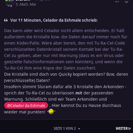
5. Mai
5. Mai
Vor 11 Minuten, Celador da Eshmale schrieb:
Das kann oder wird Celador nicht allein entscheiden. Er hält
außerdem die Kristalle bzw. die Daten darauf immer noch für
einen Köder/Falle. Wäre aber bereit, den mit Tu-Ra-Cel-Code
verschlüsselten Datenkristall seinem Kontakt bei der Tu-Ra-
Cel zu geben, aber nur mit Warnung (dass es ein Virus oder
geezielte Falschinformationen sein könnten), und wenn die
Tu-Ra-Cel ihm eine Kopie der Daten zusichert.
Die Kristalle sind doch von Quicky kopiert worden? Bzw. deren
(verschlüsselte) Daten?
Insofern stimmt Slüram dafür alle 3 Kristalle den Arkoniden -
sprich der Tu-Ra-Cel zu überlassen
mit
der passenden
Warnung. Schließlich sind wir Team Arkoniden und
. Hier kannst Du zu Hause durchaus
@Celador da Eshmale
wieder mal punkten!
L
SEITE 1 VON 2
WEITER