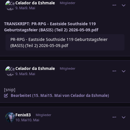
Celador da Eshmale
Mitglieder
9. Mai
9. Mai
TRANSKRIPT: PR-RPG - Eastside Southside 119
Geburtstagsfeier (BASIS) (Teil 2) 2026-05-09.pdf
PR-RPG - Eastside Southside 119 Geburtstagsfeier
(BASIS) (Teil 2) 2026-05-09.pdf
comment_3883997
Ersteller-Statistik
Celador da Eshmale
Mitglieder
9. Mai
9. Mai
[snip]
Bearbeitet (
15. Mai
15. Mai
von Celador da Eshmale)
comment_3884018
Ersteller-Statistik
Fenix83
Mitglieder
10. Mai
10. Mai