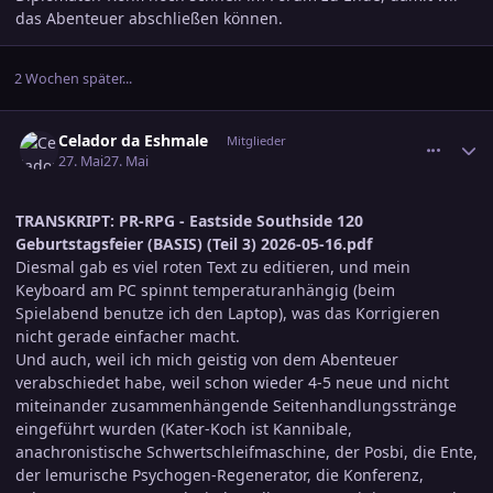
das Abenteuer abschließen können.
2 Wochen später...
comment_3888785
Ersteller-Statistik
Celador da Eshmale
Mitglieder
27. Mai
27. Mai
TRANSKRIPT:
PR-RPG - Eastside Southside 120
Geburtstagsfeier (BASIS) (Teil 3) 2026-05-16.pdf
Diesmal gab es viel roten Text zu editieren, und mein
Keyboard am PC spinnt temperaturanhängig (beim
Spielabend benutze ich den Laptop), was das Korrigieren
nicht gerade einfacher macht.
Und auch, weil ich mich geistig von dem Abenteuer
verabschiedet habe, weil schon wieder 4-5 neue und nicht
miteinander zusammenhängende Seitenhandlungsstränge
eingeführt wurden (Kater-Koch ist Kannibale,
anachronistische Schwertschleifmaschine, der Posbi, die Ente,
der lemurische Psychogen-Regenerator, die Konferenz,