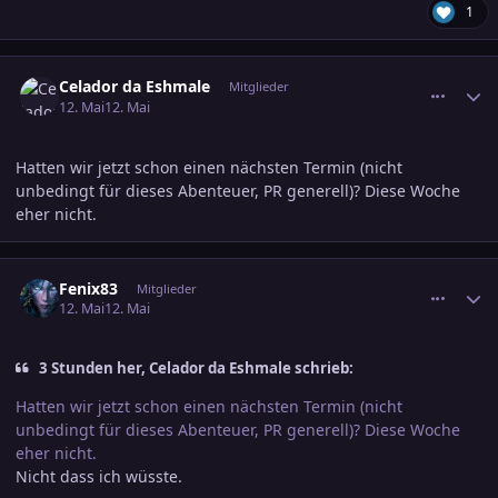
1
comment_3884852
Ersteller-Statistik
Celador da Eshmale
Mitglieder
12. Mai
12. Mai
Hatten wir jetzt schon einen nächsten Termin (nicht
unbedingt für dieses Abenteuer, PR generell)? Diese Woche
eher nicht.
comment_3884942
Ersteller-Statistik
Fenix83
Mitglieder
12. Mai
12. Mai
3 Stunden her, Celador da Eshmale schrieb:
Hatten wir jetzt schon einen nächsten Termin (nicht
unbedingt für dieses Abenteuer, PR generell)? Diese Woche
eher nicht.
Nicht dass ich wüsste.