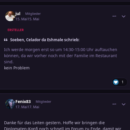
comment_3885660
Ersteller-Statistik
jul
Mitglieder
15. Mai
15. Mai
ERSTELLER
Soeben, Celador da Eshmale schrieb:
Ich werde morgen erst so um 14:30-15:00 Uhr auftauchen
können, da wir vorher noch mit der Familie im Restaurant
sind.
kein Problem
1
comment_3885977
Ersteller-Statistik
Fenix83
Mitglieder
17. Mai
17. Mai
Danke für das Leiten gestern. Hoffe wir bringen die
Diplomaten-Konfi noch schnell im Forum zu Ende, damit wir