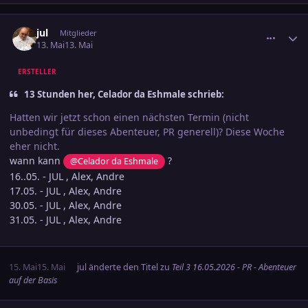
comment_3884996
Ersteller-Statistik
jul
Mitglieder
13. Mai
13. Mai
ERSTELLER
13 Stunden her, Celador da Eshmale schrieb:
Hatten wir jetzt schon einen nächsten Termin (nicht
unbedingt für dieses Abenteuer, PR generell)? Diese Woche
eher nicht.
wann kann
?
@Celador da Eshmale
16..05. - JUL , Alex, Andre
17.05. - JUL , Alex, Andre
30.05. - JUL , Alex, Andre
31.05. - JUL , Alex, Andre
15. Mai
15. Mai
jul
änderte den Titel zu
Teil 3 16.05.2026 - PR - Abenteuer
auf der Basis
comment_3885656
Ersteller-Statistik