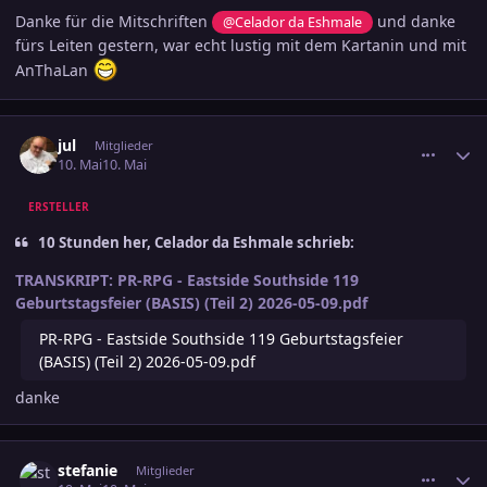
Danke für die Mitschriften
und danke
@Celador da Eshmale
fürs Leiten gestern, war echt lustig mit dem Kartanin und mit
AnThaLan
comment_3884034
Ersteller-Statistik
jul
Mitglieder
10. Mai
10. Mai
ERSTELLER
10 Stunden her, Celador da Eshmale schrieb:
TRANSKRIPT: PR-RPG - Eastside Southside 119
Geburtstagsfeier (BASIS) (Teil 2) 2026-05-09.pdf
PR-RPG - Eastside Southside 119 Geburtstagsfeier
(BASIS) (Teil 2) 2026-05-09.pdf
danke
comment_3884048
Ersteller-Statistik
stefanie
Mitglieder