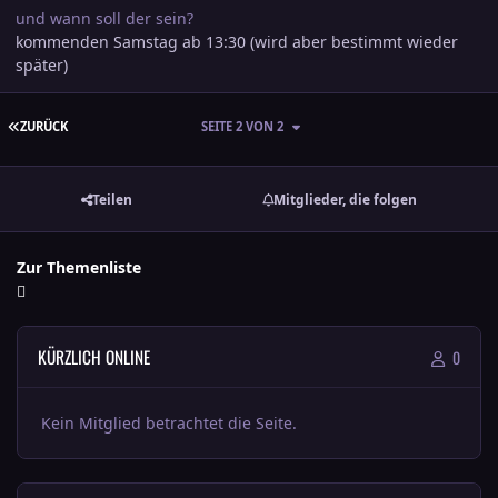
und wann soll der sein?
kommenden Samstag ab 13:30 (wird aber bestimmt wieder
später)
ERSTE SEITE
ZURÜCK
SEITE 2 VON 2
Teilen
Mitglieder, die folgen
Zur Themenliste
KÜRZLICH ONLINE
0
Kein Mitglied betrachtet die Seite.