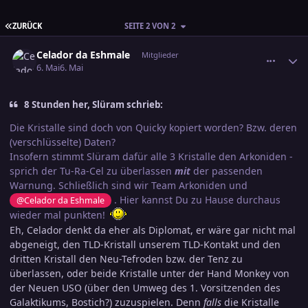
ERSTE SEITE
ZURÜCK
SEITE 2 VON 2
comment_3882876
Ersteller-Statistik
Celador da Eshmale
Mitglieder
6. Mai
6. Mai
8 Stunden her, Slüram schrieb:
Die Kristalle sind doch von Quicky kopiert worden? Bzw. deren
(verschlüsselte) Daten?
Insofern stimmt Slüram dafür alle 3 Kristalle den Arkoniden -
sprich der Tu-Ra-Cel zu überlassen
mit
der passenden
Warnung. Schließlich sind wir Team Arkoniden und
. Hier kannst Du zu Hause durchaus
@Celador da Eshmale
wieder mal punkten!
Eh, Celador denkt da eher als Diplomat, er wäre gar nicht mal
abgeneigt, den TLD-Kristall unserem TLD-Kontakt und den
dritten Kristall den Neu-Tefroden bzw. der Tenz zu
überlassen, oder beide Kristalle unter der Hand Monkey von
der Neuen USO (über den Umweg des 1. Vorsitzenden des
Galaktikums, Bostich?) zuzuspielen. Denn
falls
die Kristalle