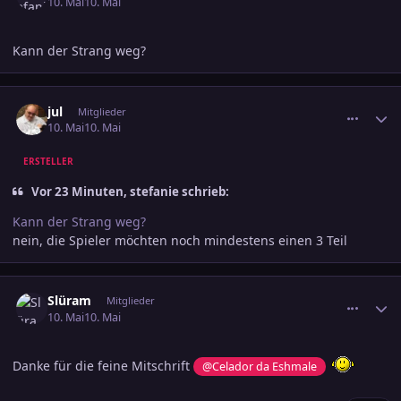
10. Mai
10. Mai
Kann der Strang weg?
comment_3884053
Ersteller-Statistik
jul
Mitglieder
10. Mai
10. Mai
ERSTELLER
Vor 23 Minuten, stefanie schrieb:
Kann der Strang weg?
nein, die Spieler möchten noch mindestens einen 3 Teil
comment_3884289
Ersteller-Statistik
Slüram
Mitglieder
10. Mai
10. Mai
Danke für die feine Mitschrift
@Celador da Eshmale