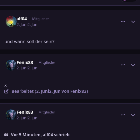
comment_3890480
Ersteller-Statistik
alf04
Mitglieder
2. Juni
2. Jun
und wann soll der sein?
comment_3890482
Ersteller-Statistik
Fenix83
Mitglieder
2. Juni
2. Jun
x
Bearbeitet (
2. Juni
2. Jun
von Fenix83)
comment_3890484
Ersteller-Statistik
Fenix83
Mitglieder
2. Juni
2. Jun
Vor 5 Minuten, alf04 schrieb: