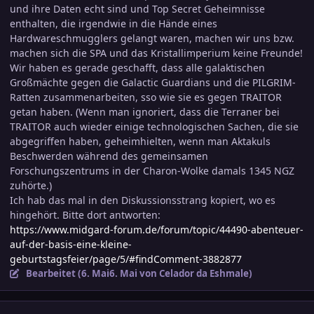
und ihre Daten echt sind und Top Secret Geheimnisse
enthalten, die irgendwie in die Hände eines
Hardwareschmugglers gelangt waren, machen wir uns bzw.
machen sich die SPA und das Kristallimperium keine Freunde!
Wir haben es gerade geschafft, dass alle galaktischen
Großmächte gegen die Galactic Guardians und die PILGRIM-
Ratten zusammenarbeiten, sso wie sie es gegen TRAITOR
getan haben. (Wenn man ignoriert, dass die Terraner bei
TRAITOR auch wieder einige technologischen Sachen, die sie
abgegriffen haben, geheimhielten, wenn man Aktakuls
Beschwerden während des gemeinsamen
Forschungszentrums in der Charon-Wolke damals 1345 NGZ
zuhörte.)
Ich hab das mal in den Diskussionsstrang kopiert, wo es
hingehört. Bitte dort antworten:
https://www.midgard-forum.de/forum/topic/44490-abenteuer-
auf-der-basis-eine-kleine-
geburtstagsfeier/page/5/#findComment-3882877
Bearbeitet (
6. Mai
6. Mai
von Celador da Eshmale)
comment_3883996
Ersteller-Statistik