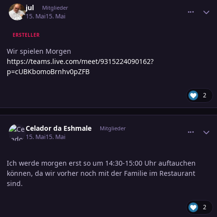
jul
Mitglieder
15. Mai
15. Mai
ERSTELLER
Wir spielen Morgen
https://teams.live.com/meet/9315224090162?
p=cUBKbomoBrnhv0pZFB
2
comment_3885659
Ersteller-Statistik
Celador da Eshmale
Mitglieder
15. Mai
15. Mai
Ich werde morgen erst so um 14:30-15:00 Uhr auftauchen
können, da wir vorher noch mit der Familie im Restaurant
sind.
2