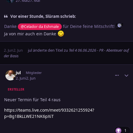
27. Mai
27. Mai
Vor einer Stunde, Slüram schrieb:
Danke
für Deine feine Mitschrift!
@Celador da Eshmale
Ja von mir auch ein Danke
2. Jun
2. Jun
jul
änderte den Titel zu
Teil 4 06.06.2026 - PR - Abenteuer auf
der Basis
comment_3890424
Ersteller-Statistik
jul
Mitglieder
2. Juni
2. Jun
ERSTELLER
Neuer Termin für Teil 4 raus
https://teams.live.com/meet/9332621255924?
p=Bg1BkLLWE21NK6pXiT
1