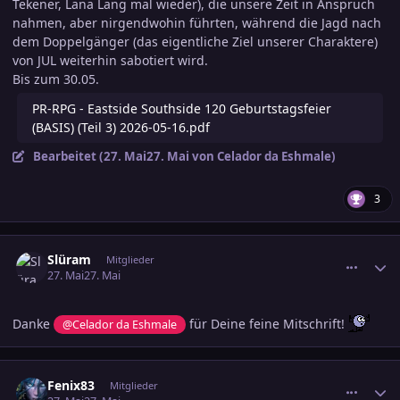
Tekener, Lana Lang mal wieder), die unsere Zeit in Anspruch
nahmen, aber nirgendwohin führten, während die Jagd nach
dem Doppelgänger (das eigentliche Ziel unserer Charaktere)
von JUL weiterhin sabotiert wird.
Bis zum 30.05.
PR-RPG - Eastside Southside 120 Geburtstagsfeier
(BASIS) (Teil 3) 2026-05-16.pdf
Bearbeitet (
27. Mai
27. Mai
von Celador da Eshmale)
3
comment_3888881
Ersteller-Statistik
Slüram
Mitglieder
27. Mai
27. Mai
Danke
für Deine feine Mitschrift!
@Celador da Eshmale
comment_3888897
Ersteller-Statistik
Fenix83
Mitglieder