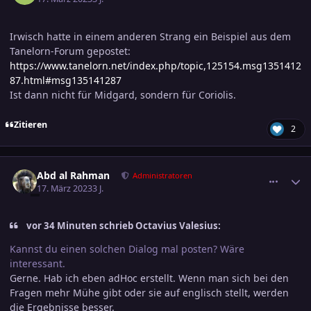
Irwisch hatte in einem anderen Strang ein Beispiel aus dem
Tanelorn-Forum gepostet:
https://www.tanelorn.net/index.php/topic,125154.msg1351412
87.html#msg135141287
Ist dann nicht für Midgard, sondern für Coriolis.
Zitieren
2
comment_3561769
Ersteller-Statistik
Abd al Rahman
Administratoren
17. März 2023
3 J.
vor 34 Minuten schrieb Octavius Valesius:
Kannst du einen solchen Dialog mal posten? Wäre
interessant.
Gerne. Hab ich eben adHoc erstellt. Wenn man sich bei den
Fragen mehr Mühe gibt oder sie auf englisch stellt, werden
die Ergebnisse besser.