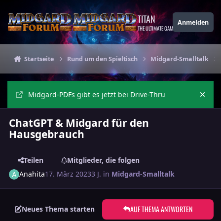
Zu Inhalt springen
TITAN
Anmelden
THE ULTIMATE GAMING THEME
Startseite
Rund um den Spieltisch
Midgard-Smalltalk
Midgard-PDFs gibt es jetzt bei Drive-Thru
Ankü
ChatGPT & Midgard für den
Hausgebrauch
Teilen
Mitglieder, die folgen
Anahita
17. März 2023
3 J.
in
Midgard-Smalltalk
AUF THEMA ANTWORTEN
Neues Thema starten