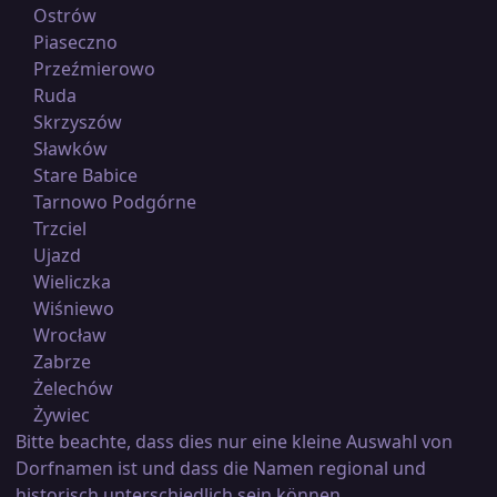
Ostrów
Piaseczno
Przeźmierowo
Ruda
Skrzyszów
Sławków
Stare Babice
Tarnowo Podgórne
Trzciel
Ujazd
Wieliczka
Wiśniewo
Wrocław
Zabrze
Żelechów
Żywiec
Bitte beachte, dass dies nur eine kleine Auswahl von
Dorfnamen ist und dass die Namen regional und
historisch unterschiedlich sein können.