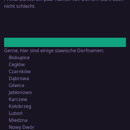
nicht schlecht.
Gerne, hier sind einige slawische Dorfnamen:
Biskupice
Cegłów
Czarnków
Dąbrowa
Gliwice
Jabłonowo
Karczew
Kołobrzeg
Luboń
Miedzna
Nowy Dwór