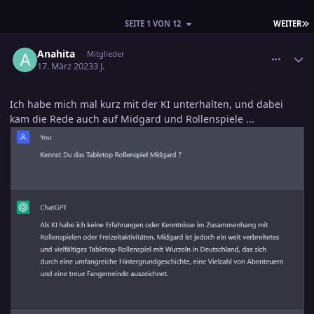
L
SEITE 1 VON 12
WEITER
comment_3561724
Ersteller-Statistik
Anahita
Mitglieder
17. März 2023
3 J.
Ich habe mich mal kurz mit der KI unterhalten, und dabei
kam die Rede auch auf Midgard und Rollenspiele ...