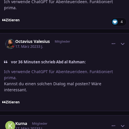
Ich verwende ChatGPT für Abenteuerideen. Funktioniert
prima.
Zitieren
4
comment_3561755
Ersteller-Statistik
Octavius Valesius
Mitglieder
17. März 2023
3 J.
vor 36 Minuten schrieb Abd al Rahman:
Ich verwende ChatGPT für Abenteuerideen. Funktioniert
prima.
Kannst du einen solchen Dialog mal posten? Wäre
interessant.
Zitieren
comment_3561767
Ersteller-Statistik
Kurna
Mitglieder
17. März 2023
3 J.