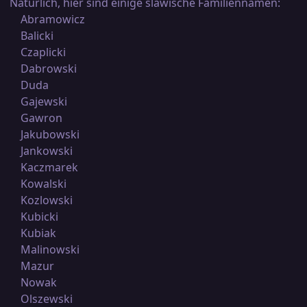
Natürlich, hier sind einige slawische Familiennamen:
Abramowicz
Balicki
Czaplicki
Dabrowski
Duda
Gajewski
Gawron
Jakubowski
Jankowski
Kaczmarek
Kowalski
Kozlowski
Kubicki
Kubiak
Malinowski
Mazur
Nowak
Olszewski