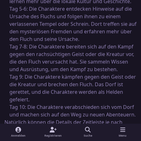
lernen mehr über die lokale Kultur und Geschichte.
Tag 5-6: Die Charaktere entdecken Hinweise auf die
Ursache des Fluchs und folgen ihnen zu einem
verlassenen Tempel oder Schrein. Dort treffen sie auf
den mysteriösen Fremden und erfahren mehr über
den Fluch und seine Ursache.
Tag 7-8: Die Charaktere bereiten sich auf den Kampf
gegen den rachsüchtigen Geist oder die Kreatur vor,
die den Fluch verursacht hat. Sie sammeln Wissen
und Ausrüstung, um den Kampf zu bestehen.
Tag 9: Die Charaktere kämpfen gegen den Geist oder
die Kreatur und brechen den Fluch. Das Dorf ist
gerettet, und die Charaktere werden als Helden
gefeiert.
Tag 10: Die Charaktere verabschieden sich vom Dorf
und machen sich auf den Weg zu neuen Abenteuern.
Natürlich können die Details der Zeitleiste je nach
Bedarf angepasst werden, aber dies sollte eine gute
Anmelden
Registrieren
Suche
Menu
Grundlage für das Abenteuer bieten.