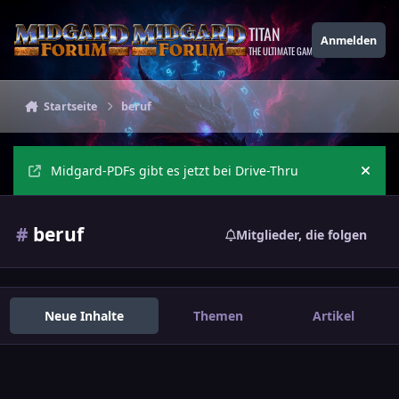
Zu Inhalt springen
TITAN
Anmelden
THE ULTIMATE GAMING THEME
Startseite
beruf
Midgard-PDFs gibt es jetzt bei Drive-Thru
Ankü
#
beruf
Mitglieder, die folgen
Neue Inhalte
Themen
Artikel