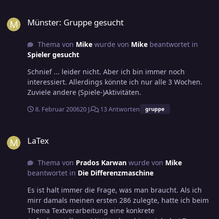
Münster: Gruppe gesucht
Münster: Gruppe gesucht
Thema von
Mike
wurde von
Mike
beantwortet in
Spieler gesucht
Schnief ... leider nicht. Aber ich bin immer noch
interessiert. Allerdings könnte ich nur alle 3 Wochen.
Zuviele andere (Spiele-)Aktivitäten.
8. Februar 2006
20 J.
13 Antworten
gruppe
LaTex
LaTex
Thema von
Prados Karwan
wurde von
Mike
beantwortet in
Die Differenzmaschine
Es ist halt immer die Frage, was man braucht. Als ich
mirr damals meinen ersten 286 zulegte, hatte ich beim
Thema Textverarbeitung eine konkrete