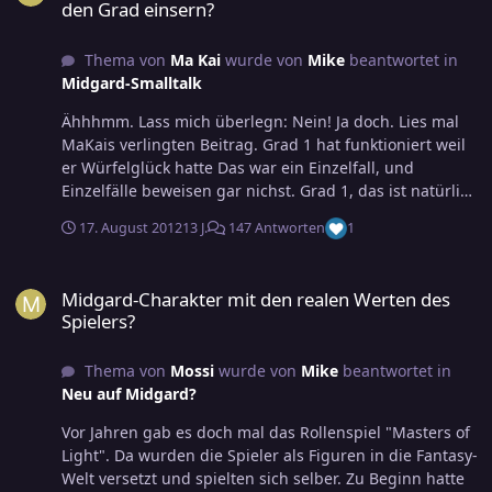
den Grad einsern?
Thema von
Ma Kai
wurde von
Mike
beantwortet in
Midgard-Smalltalk
Ähhhmm. Lass mich überlegn: Nein! Ja doch. Lies mal
MaKais verlingten Beitrag. Grad 1 hat funktioniert weil
er Würfelglück hatte Das war ein Einzelfall, und
Einzelfälle beweisen gar nichst. Grad 1, das ist natürlich
eine Herausforderung- Da ist Phantasie gefordert: Wie
17. August 2012
13 J.
147 Antworten
1
kann man mit dem Können dieser Figur die Situation
meistern? Genau das Gegenteil von Powergaming. Das
Midgard-Charakter mit den realen Werten des Spielers?
muß niemandem Spaß machen. Geschmäcker sind zum
Midgard-Charakter mit den realen Werten des
Glück unterschiedlich. Aber daß Grad 1 nur durch
Spielers?
Würfelglück zu ertragen sei, diese Äußerung ist
absoluter ... ähhh ... Blödsinn. Du mußt Dir nicht
Thema von
Mossi
wurde von
Mike
beantwortet in
vorstellen können, daß mir das Spaß macht. Es reicht,
Neu auf Midgard?
wenn Du das (von mir aus kopfschüttelnd) akzeptierst.
Vor Jahren gab es doch mal das Rollenspiel "Masters of
Light". Da wurden die Spieler als Figuren in die Fantasy-
Welt versetzt und spielten sich selber. Zu Beginn hatte