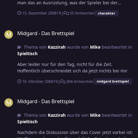
man das an Ausrüstung, was der Spieler bei der
Figurenerschaffung dabei hatte. Raucher hatten oft
15. Dezember 2006
19 J.
55 Antworten
charakter
einen Vorteil: Das Feuerzeug ließ sich bei Magiern etc.
hervorragend eintauschen. Weiß vielleicht ein anderer
Midgard - Das Brettspiel
Oldie noch genauer, wie das funktionierte?
Midgard - Das Brettspiel
Thema von
Kazzirah
wurde von
Mike
beantwortet in
Spieltisch
Aber leider nur für den Tag, nicht für die Zeit.
Hoffentlich überschneidet sich da jetzt nichts bei mir
16. Oktober 2006
19 J.
304 Antworten
midgard brettspiel
Midgard - Das Brettspiel
Midgard - Das Brettspiel
Thema von
Kazzirah
wurde von
Mike
beantwortet in
Spieltisch
Nachdem die Diskussion über das Cover jetzt vorbei ist: