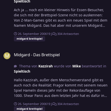
Spieltisch
Ach ja ... noch ein kleiner Hinweis für Essen-Besucher,
die sich mit der Brettspiel-Szene nicht so auskennen:
Von Z-Man-Games gibt es auch ein neues Spiel mit dem
Namen Midgard. Das hat aber mit unserem Midgard
nix zu tun. Also nicht wundern ...
26. September 2006
19 J.
304 Antworten
midgard brettspiel
Midgard - Das Brettspiel
Midgard - Das Brettspiel
Thema von
Kazzirah
wurde von
Mike
beantwortet in
Spieltisch
Hallo Kazzirah, außer dem Menschenverstand gibt es
auch noch die Realität: Fragor kommt mit seinem neuen
Spiel Hameln dieses Jahr mit der Rekordauflage von
1000. Shear Panic aus dem letzten Jahr hat es dafür in
einen großen Verlag (Zoch) geschafft. Surprised Stare
26. September 2006
19 J.
304 Antworten
Games bringen von ihrem Tara 750 Stück heraus.
midgard brettspiel