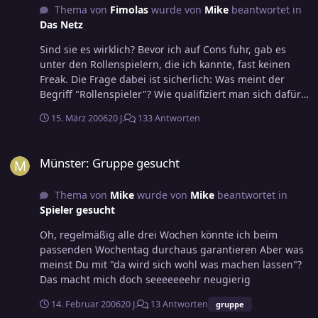
Thema von
Fimolas
wurde von
Mike
beantwortet in
Das Netz
Sind sie es wirklich? Bevor ich auf Cons fuhr, gab es
unter den Rollenspielern, die ich kannte, fast keinen
Freak. Die Frage dabei ist sicherlich: Was meint der
Begriff "Rollenspieler"? Wie qualifiziert man sich dafür?
Reicht das Mitspielen in einer Gruppe aus, auch wenn
15. März 2006
20 J.
133 Antworten
man nie auf die Idee käme, einen Con zu besuchen?
Von der Art gibt es auch viele.
Münster: Gruppe gesucht
Münster: Gruppe gesucht
Thema von
Mike
wurde von
Mike
beantwortet in
Spieler gesucht
Oh, regelmäßig alle drei Wochen könnte ich beim
passenden Wochentag durchaus garantieren Aber was
meinst Du mit "da wird sich wohl was machen lassen"?
Das macht mich doch seeeeeeehr neugierig
14. Februar 2006
20 J.
13 Antworten
gruppe