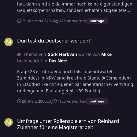
an Vermutungen als an Informationen über diese
hat, dann sind sie da immer noch keine eigenständigen
Religionen. Allerdings habe ich auch wenig Fragen
Gebietskörperschaften, sondern erhalten abgeleitete
entdeckt, in denen z.B. ein pantheistisches Weltbild
Kompetenzen und unterliegen einer strengen Kontrolle
abgefragt wurde. Oder nach dem Glauben an
29. März 2006
20 J.
125 Antworten
umfrage
ihrer doch eher eingeschränken Möglichkeiten. Was
Natur-/Ahnengeister etc.
verstehst Du unter "keine eigenständigen"? Alle
Dürftest du Deutscher werden?
Gemeinden sind u.a. an Landesrecht gebunden,
Dürftest du Deutscher werden?
Bundesrecht bricht Landesrecht. Und die
Zuständigkeiten sind doch auch auf allen Ebenen eher
Thema von
Gork Harkvan
wurde von
Mike
eingeschränkt. Eigenständig gewählte
beantwortet in
Das Netz
parlamentarisches Gremium und Etatrecht scheinen
mir da schon eindeutig. Auch wenn die
Frage 28 ist übrigend auch falsch beantwortet:
Einflußmöglichkeit einer BV natürlich gering ist. Aber
Zumindest in NRW sind kreisfreie Städte (=Gemeinden)
frage dazu mal einen Dorfbürgermeister Der ist ja auch
in Stadtbezirke mit eigener parlamentarischer vertrtung
der Ansicht, daß seine Gemeinde viel zu wenig Rechte
und eigenem Etat aufgeteilt. (39 Punkte)
habe.
29. März 2006
20 J.
125 Antworten
umfrage
Umfrage unter Rollenspielern von Reinhard Zulehner für eine Mag
Umfrage unter Rollenspielern von Reinhard
Zulehner für eine Magisterarbeit