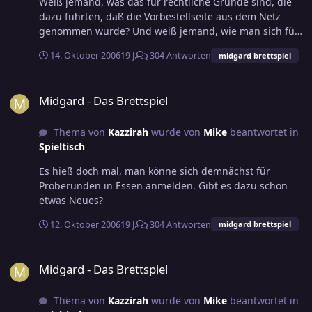
Weiß jemand, was das für rechtliche Gründe sind, die
dazu führten, daß die Vorbestellseite aus dem Netz
genommen wurde? Und weiß jemand, wie man sich für
Proberunden anmelden kann?
14. Oktober 2006
19 J.
304 Antworten
midgard brettspiel
Midgard - Das Brettspiel
Midgard - Das Brettspiel
Thema von
Kazzirah
wurde von
Mike
beantwortet in
Spieltisch
Es hieß doch mal, man könne sich demnächst für
Proberunden in Essen anmelden. Gibt es dazu schon
etwas Neues?
12. Oktober 2006
19 J.
304 Antworten
midgard brettspiel
Midgard - Das Brettspiel
Midgard - Das Brettspiel
Thema von
Kazzirah
wurde von
Mike
beantwortet in