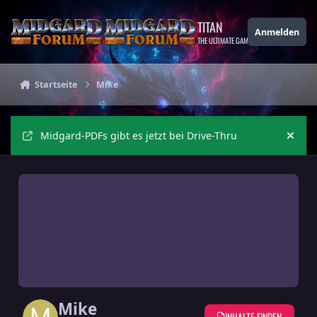
Zu Inhalt springen
TITAN
Anmelden
THE ULTIMATE GAMING THEME
Startseite
Mike
Midgard-PDFs gibt es jetzt bei Drive-Thru
Ankü
Mike
INHALTE FINDEN