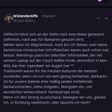
comment_3800455
Ersteller-Statistik
WütenderAffe
Mitglieder
28. Juni 2025
1 J.
Vielleicht lohnt sich an der Stelle noch eine etwas genauere
Definition, nach was für Barbaren gesucht wird.
Weder kann ich Altgriechisch, noch bin ich Römer, und meine
Kenntnisse chinesischer Schriftzeichen waren auch schon mal
besser. Allerdings passt ein bebrillter Informatiker, der mit
seinem Laptop auf der Couch Kaffee trinkt, vermutlich in kein
Bild, das hier irgendwer vor Augen hat ^^
Traditionell waren für die meisten Kulturen die meisten
Ausländer, wenn sie nur von weit genug herkamen, Barbaren.
Ist für unsere Zwecke eher mäßig (wobei einfallende
Barbarenhorden, siehe Ostgoten, Mongolen etc., ein
wunderbar verwurstbarer Fantasytrope sind).
Wenn ich den Strang so anschaue, bewegen wir uns, glaube
ich, in Richtung neolithisch, oder täusche ich mich?