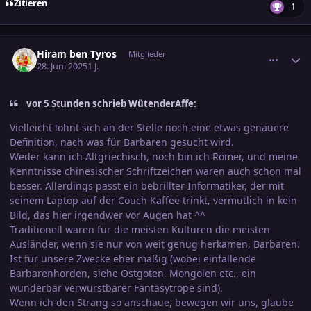
Zitieren
1
comment_3800506
Ersteller-Statistik
Hiram ben Tyros
Mitglieder
28. Juni 2025
1 J.
vor 5 Stunden schrieb WütenderAffe:
Vielleicht lohnt sich an der Stelle noch eine etwas genauere
Definition, nach was für Barbaren gesucht wird.
Weder kann ich Altgriechisch, noch bin ich Römer, und meine
Kenntnisse chinesischer Schriftzeichen waren auch schon mal
besser. Allerdings passt ein bebrillter Informatiker, der mit
seinem Laptop auf der Couch Kaffee trinkt, vermutlich in kein
Bild, das hier irgendwer vor Augen hat ^^
Traditionell waren für die meisten Kulturen die meisten
Ausländer, wenn sie nur von weit genug herkamen, Barbaren.
Ist für unsere Zwecke eher mäßig (wobei einfallende
Barbarenhorden, siehe Ostgoten, Mongolen etc., ein
wunderbar verwurstbarer Fantasytrope sind).
Wenn ich den Strang so anschaue, bewegen wir uns, glaube