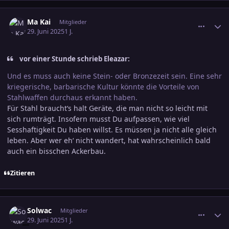
comment_3800737
Ersteller-Statistik
Ma Kai
Mitglieder
29. Juni 2025
1 J.
vor einer Stunde schrieb Eleazar:
Und es muss auch keine Stein- oder Bronzezeit sein. Eine sehr
kriegerische, barbarische Kultur könnte die Vorteile von
Stahlwaffen durchaus erkannt haben.
Für Stahl braucht‘s halt Geräte, die man nicht so leicht mit
sich rumträgt. Insofern musst Du aufpassen, wie viel
Sesshaftigkeit Du haben willst. Es müssen ja nicht alle gleich
leben. Aber wer eh‘ nicht wandert, hat wahrscheinlich bald
auch ein bisschen Ackerbau.
Zitieren
comment_3800744
Ersteller-Statistik
Solwac
Mitglieder
29. Juni 2025
1 J.