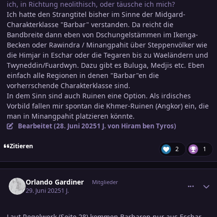
ich, in Richtung neolithisch, oder täusche ich mich?
Ich hatte den Strangtitel bisher im Sinne der Midgard-
Charakterklasse "Barbar" verstanden. Da reicht die
Bandbreite dann eben von Dschungelstämmen im Ikenga-
Becken oder Rawindra / Minangpahit über Steppenvölker wie
die Himjar in Eschar oder die Tegaren bis zu Waeländern und
Twyneddin/Fuardwyn. Dazu gibt es Buluga, Medjis etc. Eben
einfach alle Regionen in denen "Barbar"en die
vorherrschende Charakterklasse sind.
In dem Sinn sind auch Ruinen eine Option. Als irdisches
Vorbild fallen mir spontan die Khmer-Ruinen (Angkor) ein, die
man in Minangpahit platzieren könnte.
Bearbeitet (
28. Juni 2025
1 J.
von Hiram ben Tyros)
Zitieren
2
1
comment_3800671
Ersteller-Statistik
Orlando Gardiner
Mitglieder
29. Juni 2025
1 J.
Laut Regelwerk (Seite 28) kommen Barbaren nur aus Eschar,