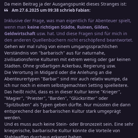
Da mein Beitrag ja der Ausgangspunkt dieses Stranges ist:
Am 27.6.2025 um 09:38 schrieb Fabian:
Inklusive der Frage, was man eigentlich für Abenteuer spielt,
wenn man
keine richtigen Städte, Ruinen, Gilden,
Geldwirtschaft
usw. hat. Und diese Fragen sind für mich in
den anderen Quellenbüchern nicht erschöpfend beantwortet.
Gehen wir mal ruhig von einem umgangssprachlichen
Verständnis von "barbarisch" aus für naturnahe,
zivilisationsferne Kulturen mit extrem wenig oder gar keinen
Städten. Ohne großartigen Ackerbau, Regierung usw.
Die Verortung in Midgard oder die Anlehung an die
Abenteurertypen "Barbar" sind mir auch relativ wumpe, da
ich nur noch in einem selbstgemachten Setting spielleitere.
Das heißt nicht, dass es in dieser Kultur keine "Krieger",
"Magier", "Priester", "Barden", "Glücksritter" oder
"Spitzbuben" als Typen geben dürfte. Nur müssten die dann
entsprechend der barbarischen Kultur stark umgeprägt
werden.
Und es muss auch keine Stein- oder Bronzezeit sein. Eine sehr
kriegerische, barbarische Kultur könnte die Vorteile von
Stahlwaffen durchaus erkannt haben.