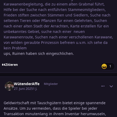
Karawanenbegleitung, die zu einem alten Grabmal führt,
Hilfe bei der Suche nach entführten Stammesmitgliedern,
Frieden stiften zwischen Stämmen und Siedlern, Suche nach
seltenen Tieren oder Pflanzen für einen Gelehrten, Suchen
nach einer alten Stadt der Arrachten, Karte erstellen für ein
unbekanntes Gebiet, suche nach einer neuen
Karawanenroute, Suchen nach einer verschollenen Karawane,
von wilden geraubte Prinzessin befreien u.v.m. ich sehe da
kein Problem
ups, Ruinen haben sich eingeschlichen.
Zitieren
1
comment_3800314
Ersteller-Statistik
WütenderAffe
Mitglieder
27. Juni 2025
1 J.
Geldwirtschaft mit Tauschgütern bietet einige spannende
Ansätze. Um zu vermeiden, dass die Spieler bei jeder
Transaktion minutenlang in ihrem Inventar herumwuseln,