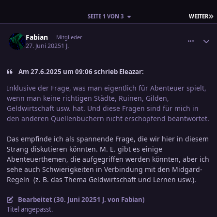
L
SEITE 1 VON 3
WEITER
comment_3800202
Ersteller-Statistik
Fabian
Mitglieder
27. Juni 2025
1 J.
Am 27.6.2025 um 09:06 schrieb Eleazar:
Inklusive der Frage, was man eigentlich für Abenteuer spielt,
wenn man keine richtigen Städte, Ruinen, Gilden,
Geldwirtschaft usw. hat. Und diese Fragen sind für mich in
den anderen Quellenbüchern nicht erschöpfend beantwortet.
Das empfinde ich als spannende Frage, die wir hier in diesem
Strang diskutieren könnten. M. E. gibt es einige
Abenteuerthemen, die aufgegriffen werden könnten, aber ich
sehe auch Schwierigkeiten in Verbindung mit den Midgard-
Regeln (z. B. das Thema Geldwirtschaft und Lernen usw.).
Bearbeitet (
30. Juni 2025
1 J.
von Fabian)
Titel angepasst.