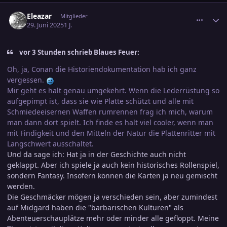
comment_3800754
Ersteller-Statistik
Eleazar
Mitglieder
29. Juni 2025
1 J.
vor 3 Stunden schrieb Blaues Feuer:
Oh, ja, Conan die Historiendokumentation hab ich ganz
vergessen.
Mir geht es halt genau umgekehrt. Wenn die Lederrüstung so
aufgepimpt ist, dass sie wie Platte schützt und alle mit
Schmiedeeisernen Waffen rumrennen frag ich mich, warum
man dann dort spielt. Ich finde es halt viel cooler, wenn man
mit Findigkeit und den Mitteln der Natur die Plattenritter mit
Langschwert ausschaltet.
Und da sage ich: Hat ja in der Geschichte auch nicht
geklappt. Aber ich spiele ja auch kein historisches Rollenspiel,
sondern Fantasy. Insofern können die Karten ja neu gemischt
werden.
Die Geschmäcker mögen ja verschieden sein, aber zumindest
auf Midgard haben die "barbarischen Kulturen" als
Abenteuerschauplätze mehr oder minder alle gefloppt. Meine