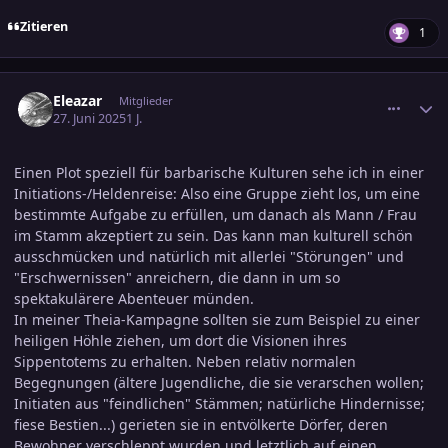
Zitieren
1
comment_3800211
Ersteller-Statistik
Eleazar
Mitglieder
27. Juni 2025
1 J.
Einen Plot speziell für barbarische Kulturen sehe ich in einer
Initiations-/Heldenreise: Also eine Gruppe zieht los, um eine
bestimmte Aufgabe zu erfüllen, um danach als Mann / Frau
im Stamm akzeptiert zu sein. Das kann man kulturell schön
ausschmücken und natürlich mit allerlei "Störungen" und
"Erschwernissen" anreichern, die dann in um so
spektakulärere Abenteuer münden.
In meiner Theia-Kampagne sollten sie zum Beispiel zu einer
heiligen Höhle ziehen, um dort die Visionen ihres
Sippentotems zu erhalten. Neben relativ normalen
Begegnungen (ältere Jugendliche, die sie verarschen wollen;
Initiaten aus "feindlichen" Stämmen; natürliche Hindernisse;
fiese Bestien...) gerieten sie in entvölkerte Dörfer, deren
Bewohner verschleppt wurden und letztlich auf einen