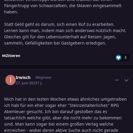
Fängertrupp von Schwarzalben, die Sklaven eingesammelt
haben.
Statt Geld geht es darum, sich einen Ruf zu erarbeiten.
Lernen kann man, indem man sich anderswo nützlich macht.
Gleiches gilt für den Lebensunterhalt auf Reisen: Jagen,
sammeln, Gefälligkeiten bei Gastgebern erledigen.
Zitieren
3
comment_3800216
Ersteller-Statistik
Irwisch
Mitglieder
27. Juni 2025
1 J.
Mich hat in den lezten Wochen etwas ähnliches umgetrieben
ich hab für ein eher sogar eher "Steinzeitalterliches" RPG
Abenteuer gesucht. Ich bin darauf gestoßen das es
tatsächlich welche gibt, aber die nicht mehr zu bekommen
sind. Man kann sogar bei einem großen Verlag welche
einreichen - wobei deren aktive Suche auch nicht gerade