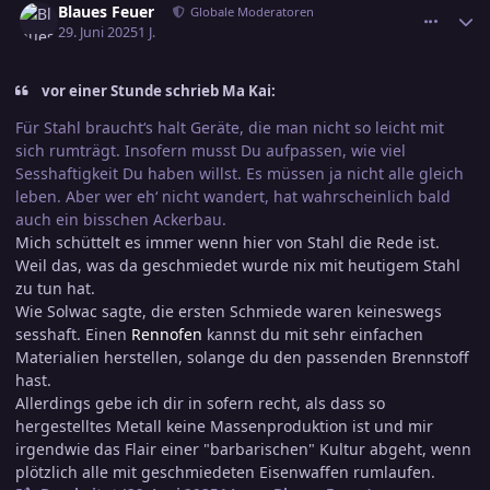
Blaues Feuer
Globale Moderatoren
29. Juni 2025
1 J.
vor einer Stunde schrieb Ma Kai:
Für Stahl braucht‘s halt Geräte, die man nicht so leicht mit
sich rumträgt. Insofern musst Du aufpassen, wie viel
Sesshaftigkeit Du haben willst. Es müssen ja nicht alle gleich
leben. Aber wer eh‘ nicht wandert, hat wahrscheinlich bald
auch ein bisschen Ackerbau.
Mich schüttelt es immer wenn hier von Stahl die Rede ist.
Weil das, was da geschmiedet wurde nix mit heutigem Stahl
zu tun hat.
Wie Solwac sagte, die ersten Schmiede waren keineswegs
sesshaft. Einen
Rennofen
kannst du mit sehr einfachen
Materialien herstellen, solange du den passenden Brennstoff
hast.
Allerdings gebe ich dir in sofern recht, als dass so
hergestelltes Metall keine Massenproduktion ist und mir
irgendwie das Flair einer "barbarischen" Kultur abgeht, wenn
plötzlich alle mit geschmiedeten Eisenwaffen rumlaufen.