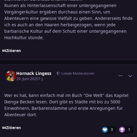
Ruinen als Hinterlassenschaft einer untergegangenen
Vorgängerkultur ergäben durchaus einen Sinn, um
Abenteuern eine gewisse Vielfalt zu geben. Andererseits finde
ich es auch an den Haaren herbeigezogen, wenn jede
barbarische Kultur auf dem Schutt einer untergegangenen
Hochkultur stünde.
Zitieren
comment_3800725
Ersteller-Statistik
Hornack Lingess
Lokale Moderatoren
29. Juni 2025
1 J.
Wer es hat, kann einfach mal im Buch "Die Welt" das Kapitel
Ikenga-Becken lesen. Dort gibt es Städte mit bis zu 5000
Einwohnern, Barbarenstämme und erste Anregungen für
Abenteuer dort.
Zitieren
3
1