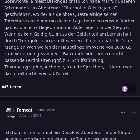
Bösewichte ja meist Bleichgesichter. Ich habe mal für unseren
Schamanen ein Abenteuer "Otternot in Odschajanka"
geschrieben, wo der als gelobte Queste einige seiner
Totemtiere aus einer misslichen Lage befreien musste. Vorher
gab es u.a. eine Begegnung mit Adlerjägern in der Steppe.
Wenn es kein Geld gibt, muss der Geldanteil am Lernen halt
durch "Lerngold" dargestellt werden, d.h. man hat z.B. "eine
Menge an Wohlwollen der Häuptlinge im Werte von 3000 GS
zum Verlernen gewonnen". Baukunde oder andere nicht
passende Fertigkeiten (ggf. z.B. Schiffsführung,
Thaumatographie, Alchemie, fremde Sprachen, ...) lernt man
dann halt nicht, weil gibt's net.
Zitieren
1
comment_3800303
Ersteller-Statistik
Tomcat
Mitglieder
27. Juni 2025
1 J.
Ich habe schon einmal ein Dedektiv-Abenteuer in der Steppe
gespielt, Mordserie bei einem Treffen der wichtigsten