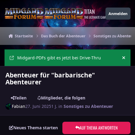
Zu Inhalt springen
TITAN
Anmelden
THE ULTIMATE GAMING THEME
Startseite
Das Buch der Abenteuer
Sonstiges zu Abenteue
Midgard-PDFs gibt es jetzt bei Drive-Thru
Ankü
Abenteuer für "barbarische"
Abenteurer
Teilen
Mitglieder, die folgen
Fabian
27. Juni 2025
1 J.
in
Sonstiges zu Abenteuer
AUF THEMA ANTWORTEN
Neues Thema starten