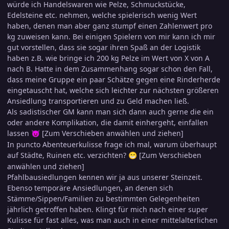
würde ich Handelswaren wie Pelze, Schmuckstücke,
Edelsteine etc. nehmen, welche spielerisch wenig Wert
haben, denen man aber ganz stumpf einen Zahlenwert pro
kg zuweisen kann. Bei einigen Spielern von mir kann ich mir
gut vorstellen, dass sie sogar ihren Spaß an der Logistik
haben z.B. wie bringe ich 200 kg Pelze im Wert von X von A
nach B. Hatte in dem Zusammenhang sogar schon den Fall,
dass meine Gruppe ein paar Schätze gegen eine Rinderherde
eingetauscht hat, welche sich leichter zur nächsten größeren
Ansiedlung transportieren und zu Geld machen ließ.
Als sadistischer GM kann man sich dann auch gerne die ein
oder andere Komplikation, die damit einhergeht, einfallen
lassen
[Zum Verschieben anwählen und ziehen]
😈
In puncto Abenteuerkulisse frage ich mal, warum überhaupt
auf Städte, Ruinen etc. verzichten?
[Zum Verschieben
😁
anwählen und ziehen]
Pfahlbausiedlungen kennen wir ja aus unserer Steinzeit.
Ebenso temporäre Ansiedlungen, an denen sich
Stämme/Sippen/Familien zu bestimmten Gelegenheiten
jährlich getroffen haben. Klingt für mich nach einer super
Kulisse für fast alles, was man auch in einer mittelalterlichen