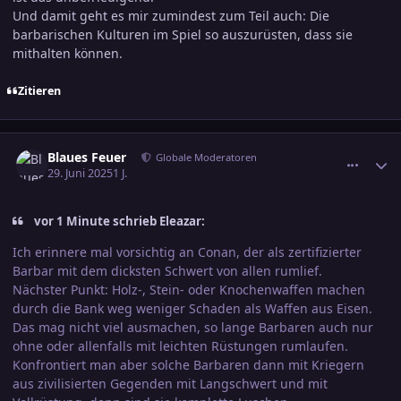
Und damit geht es mir zumindest zum Teil auch: Die
barbarischen Kulturen im Spiel so auszurüsten, dass sie
mithalten können.
Zitieren
comment_3800751
Ersteller-Statistik
Blaues Feuer
Globale Moderatoren
29. Juni 2025
1 J.
vor 1 Minute schrieb Eleazar:
Ich erinnere mal vorsichtig an Conan, der als zertifizierter
Barbar mit dem dicksten Schwert von allen rumlief.
Nächster Punkt: Holz-, Stein- oder Knochenwaffen machen
durch die Bank weg weniger Schaden als Waffen aus Eisen.
Das mag nicht viel ausmachen, so lange Barbaren auch nur
ohne oder allenfalls mit leichten Rüstungen rumlaufen.
Konfrontiert man aber solche Barbaren dann mit Kriegern
aus zivilisierten Gegenden mit Langschwert und mit