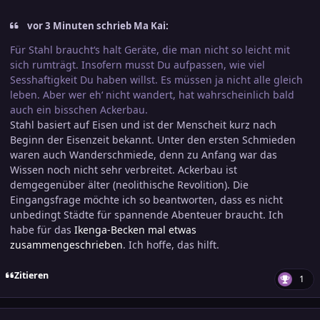
vor 3 Minuten schrieb Ma Kai:
Für Stahl braucht‘s halt Geräte, die man nicht so leicht mit
sich rumträgt. Insofern musst Du aufpassen, wie viel
Sesshaftigkeit Du haben willst. Es müssen ja nicht alle gleich
leben. Aber wer eh‘ nicht wandert, hat wahrscheinlich bald
auch ein bisschen Ackerbau.
Stahl basiert auf Eisen und ist der Menscheit kurz nach
Beginn der Eisenzeit bekannt. Unter den ersten Schmieden
waren auch Wanderschmiede, denn zu Anfang war das
Wissen noch nicht sehr verbreitet. Ackerbau ist
demgegenüber älter (neolithische Revolition). Die
Eingangsfrage möchte ich so beantworten, dass es nicht
unbedingt Städte für spannende Abenteuer braucht. Ich
habe für das
Ikenga-Becken mal etwas
zusammengeschrieben
. Ich hoffe, das hilft.
Zitieren
1
comment_3800745
Ersteller-Statistik