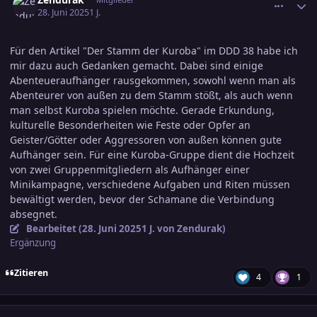
28. Juni 2025
1 J.
Für den Artikel "Der Stamm der Kuroba" im DDD 38 habe ich
mir dazu auch Gedanken gemacht. Dabei sind einige
Abenteueraufhänger rausgekommen, sowohl wenn man als
Abenteurer von außen zu dem Stamm stößt, als auch wenn
man selbst Kuroba spielen möchte. Gerade Erkundung,
kulturelle Besonderheiten wie Feste oder Opfer an
Geister/Götter oder Aggressoren von außen können gute
Aufhänger sein. Für eine Kuroba-Gruppe dient die Hochzeit
von zwei Gruppenmitgliedern als Aufhänger einer
Minikampagne, verschiedene Aufgaben und Riten müssen
bewältigt werden, bevor der Schamane die Verbindung
absegnet.
Bearbeitet (
28. Juni 2025
1 J.
von Zendurak)
Ergänzung
Zitieren
4
1
comment_3800446
Ersteller-Statistik