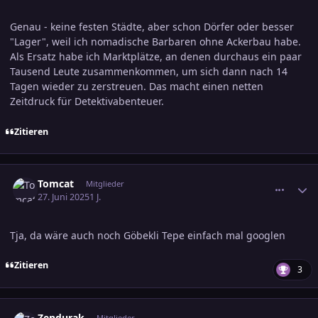
Genau - keine festen Städte, aber schon Dörfer oder besser
"Lager", weil ich nomadische Barbaren ohne Ackerbau habe.
Als Ersatz habe ich Marktplätze, an denen durchaus ein paar
Tausend Leute zusammenkommen, um sich dann nach 14
Tagen wieder zu zerstreuen. Das macht einen netten
Zeitdruck für Detektivabenteuer.
Zitieren
comment_3800362
Ersteller-Statistik
Tomcat
Mitglieder
27. Juni 2025
1 J.
Tja, da wäre auch noch
Göbekli Tepe einfach mal googlen
Zitieren
3
comment_3800427
Ersteller-Statistik
Zendurak
Mitglieder