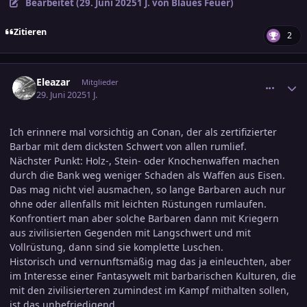
Bearbeitet (
29. Juni 2025
1 J.
von Blaues Feuer)
Zitieren
2
comment_3800749
Ersteller-Statistik
Eleazar
Mitglieder
29. Juni 2025
1 J.
Ich erinnere mal vorsichtig an Conan, der als zertifizierter
Barbar mit dem dicksten Schwert von allen rumlief.
Nächster Punkt: Holz-, Stein- oder Knochenwaffen machen
durch die Bank weg weniger Schaden als Waffen aus Eisen.
Das mag nicht viel ausmachen, so lange Barbaren auch nur
ohne oder allenfalls mit leichten Rüstungen rumlaufen.
Konfrontiert man aber solche Barbaren dann mit Kriegern
aus zivilisierten Gegenden mit Langschwert und mit
Vollrüstung, dann sind sie komplette Luschen.
Historisch und vernunftsmäßig mag das ja einleuchten, aber
im Interesse einer Fantasywelt mit barbarischen Kulturen, die
mit den zivilisierteren zumindest im Kampf mithalten sollen,
ist das unbefriedigend.