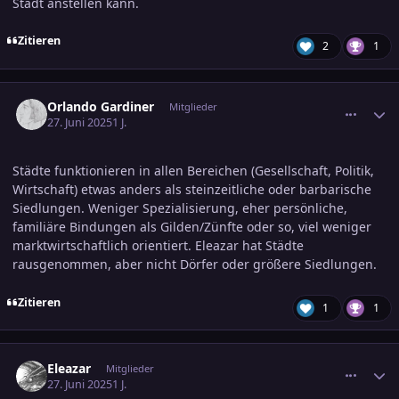
Stadt anstellen kann.
Zitieren
2
1
comment_3800316
Ersteller-Statistik
Orlando Gardiner
Mitglieder
27. Juni 2025
1 J.
Städte funktionieren in allen Bereichen (Gesellschaft, Politik,
Wirtschaft) etwas anders als steinzeitliche oder barbarische
Siedlungen. Weniger Spezialisierung, eher persönliche,
familiäre Bindungen als Gilden/Zünfte oder so, viel weniger
marktwirtschaftlich orientiert. Eleazar hat Städte
rausgenommen, aber nicht Dörfer oder größere Siedlungen.
Zitieren
1
1
comment_3800323
Ersteller-Statistik
Eleazar
Mitglieder
27. Juni 2025
1 J.