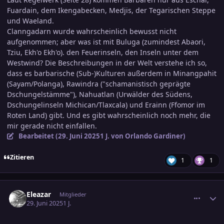
Fuardain, dem Ikengabecken, Medjis, der Tegarischen Steppe
und Waeland.
Clanngadarn wurde wahrscheinlich bewusst nicht
aufgenommen; aber was ist mit Buluga (zumindest Abaori,
Tziu, Ekh'o Ekh'o). den Feuerinseln, den Inseln unter dem
Westwind? Die Beschreibungen in der Welt verstehe ich so,
dass es barbarische (Sub-)Kulturen außerdem in Minangpahit
(Sayam/Polanga), Rawindra ("schamanistisch geprägte
Dschungelstämme"), Nahuatlan (Urwälder des Südens,
Dschungelinseln Michican/Tlaxcala) und Erainn (Ffomor im
Roten Land) gibt. Und es gibt wahrscheinlich noch mehr, die
mir gerade nicht einfallen.
Bearbeitet (
29. Juni 2025
1 J.
von Orlando Gardiner)
Zitieren
1
1
comment_3800713
Ersteller-Statistik
Eleazar
Mitglieder
29. Juni 2025
1 J.