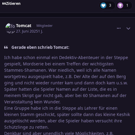
Zitieren
3
1
comment_3800304
Ersteller-Statistik
Tomcat
Mitglieder
27. Juni 2025
1 J.
Gerade eben schrieb Tomcat:
Ich habe schon einmal ein Dedektiv-Abenteuer in der Steppe
gespielt, Mordserie bei einem Treffen der wichtigsten
Stammes-Shamanen. War niedlich, weil ich alle Namen
wortgetreu ausgespielt habe, z.B. Der Alte der auf den Berg
ging und nicht wieder runter kam und dann doch kam u.s.w.
Später hatten die Spieler Namen auf der Liste, die es in
meinem Skript gar nicht gab, aber bei 60 Shamanen auf der
Veranstaltung kein Wunder.
Eine Gruppe habe ich in die Steppe als Lehrer für einen
kleinen Stamm geschickt, später sollte dann das kleine Keshik
ausgelöscht werden, aber die Spieler haben versucht ihre
Schützlinge zu retten.
Denkbar sind aber unendlich viele Möglichkeiten, z.B.