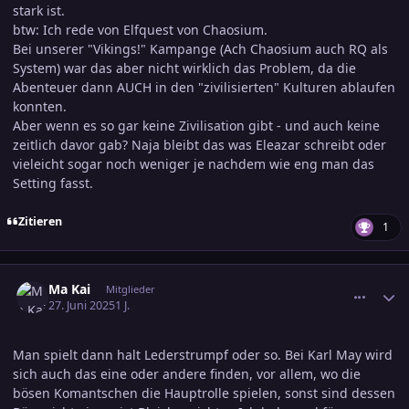
stark ist.
btw: Ich rede von Elfquest von Chaosium.
Bei unserer "Vikings!" Kampange (Ach Chaosium auch RQ als
System) war das aber nicht wirklich das Problem, da die
Abenteuer dann AUCH in den "zivilisierten" Kulturen ablaufen
konnten.
Aber wenn es so gar keine Zivilisation gibt - und auch keine
zeitlich davor gab? Naja bleibt das was Eleazar schreibt oder
vieleicht sogar noch weniger je nachdem wie eng man das
Setting fasst.
Zitieren
1
comment_3800250
Ersteller-Statistik
Ma Kai
Mitglieder
27. Juni 2025
1 J.
Man spielt dann halt Lederstrumpf oder so. Bei Karl May wird
sich auch das eine oder andere finden, vor allem, wo die
bösen Komantschen die Hauptrolle spielen, sonst sind dessen