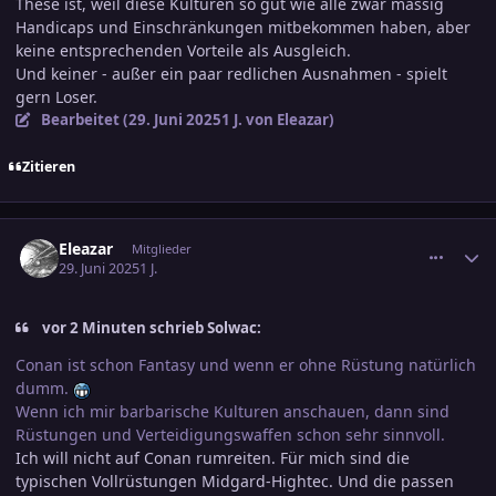
These ist, weil diese Kulturen so gut wie alle zwar massig
Handicaps und Einschränkungen mitbekommen haben, aber
keine entsprechenden Vorteile als Ausgleich.
Und keiner - außer ein paar redlichen Ausnahmen - spielt
gern Loser.
Bearbeitet (
29. Juni 2025
1 J.
von Eleazar)
Zitieren
comment_3800755
Ersteller-Statistik
Eleazar
Mitglieder
29. Juni 2025
1 J.
vor 2 Minuten schrieb Solwac:
Conan ist schon Fantasy und wenn er ohne Rüstung natürlich
dumm.
Wenn ich mir barbarische Kulturen anschauen, dann sind
Rüstungen und Verteidigungswaffen schon sehr sinnvoll.
Ich will nicht auf Conan rumreiten. Für mich sind die
typischen Vollrüstungen Midgard-Hightec. Und die passen