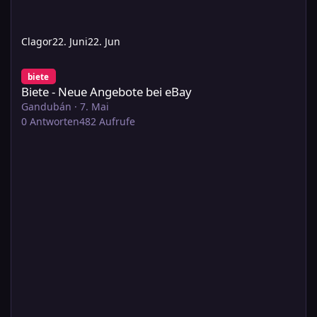
Clagor
22. Juni
22. Jun
Biete - Neue Angebote bei eBay
biete
Biete - Neue Angebote bei eBay
Gandubán
·
7. Mai
0
Antworten
482
Aufrufe