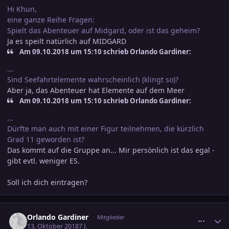
Hi Khun,
eine ganze Reihe Fragen:
Spielt das Abenteuer auf Midgard, oder ist das geheim?
Ja es speilt natürlich auf MIDGARD
Am ‎09‎.‎10‎.‎2018 um 15:10 schrieb Orlando Gardiner:
...
Sind Seefahrtelemente wahrscheinlich (klingt so)?
Aber ja, das Abenteuer hat Elemente auf dem Meer
Am ‎09‎.‎10‎.‎2018 um 15:10 schrieb Orlando Gardiner:
...
Dürfte man auch mit einer Figur teilnehmen, die kürzlich
Grad 11 geworden ist?
Das kommt auf die Gruppe an... Mir persönlich ist das egal -
gibt evtl. weniger ES.
Soll ich dich eintragen?
comment_2942067
Ersteller-Statistik
Orlando Gardiner
Mitglieder
13. Oktober 2018
7 J.