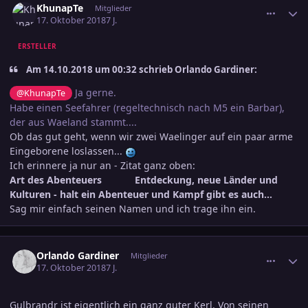
KhunapTe
Mitglieder
17. Oktober 2018
7 J.
ERSTELLER
Am ‎14‎.‎10‎.‎2018 um 00:32 schrieb Orlando Gardiner:
Ja gerne.
@KhunapTe
Habe einen Seefahrer (regeltechnisch nach M5 ein Barbar),
der aus Waeland stammt....
Ob das gut geht, wenn wir zwei Waelinger auf ein paar arme
Eingeborene loslassen...
Ich erinnere ja nur an - Zitat ganz oben:
Art des Abenteuers Entdeckung, neue Länder und
Kulturen - halt ein Abenteuer und Kampf gibt es auch...
Sag mir einfach seinen Namen und ich trage ihn ein.
comment_2942999
Ersteller-Statistik
Orlando Gardiner
Mitglieder
17. Oktober 2018
7 J.
Gulbrandr ist eigentlich ein ganz guter Kerl. Von seinen