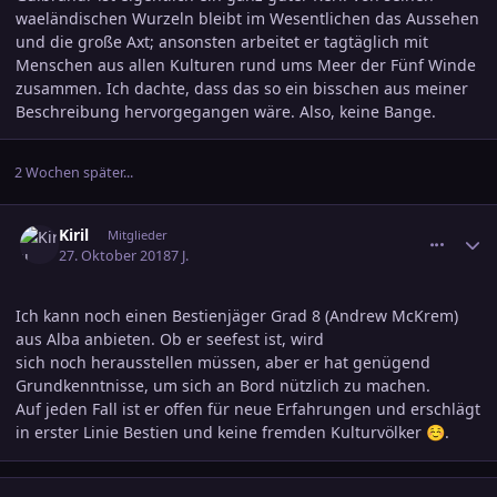
waeländischen Wurzeln bleibt im Wesentlichen das Aussehen
und die große Axt; ansonsten arbeitet er tagtäglich mit
Menschen aus allen Kulturen rund ums Meer der Fünf Winde
zusammen. Ich dachte, dass das so ein bisschen aus meiner
Beschreibung hervorgegangen wäre. Also, keine Bange.
2 Wochen später...
comment_2945591
Ersteller-Statistik
Kiril
Mitglieder
27. Oktober 2018
7 J.
Ich kann noch einen Bestienjäger Grad 8 (Andrew McKrem)
aus Alba anbieten. Ob er seefest ist, wird
sich noch herausstellen müssen, aber er hat genügend
Grundkenntnisse, um sich an Bord nützlich zu machen.
Auf jeden Fall ist er offen für neue Erfahrungen und erschlägt
in erster Linie Bestien und keine fremden Kulturvölker
.
☺️
comment_2947656
Ersteller-Statistik