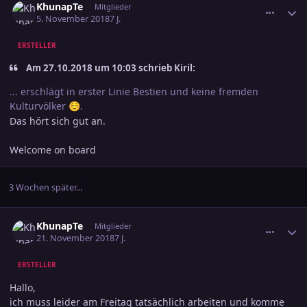
KhunapTe
Mitglieder
5. November 2018
7 J.
ERSTELLER
Am ‎27‎.‎10‎.‎2018 um 10:03 schrieb Kiril:
... erschlägt in erster Linie Bestien und keine fremden
Kulturvölker
.
☺️
Das hört sich gut an.
Welcome on board
3 Wochen später...
comment_2952478
Ersteller-Statistik
KhunapTe
Mitglieder
21. November 2018
7 J.
ERSTELLER
Hallo,
ich muss leider am Freitag tatsächlich arbeiten und komme