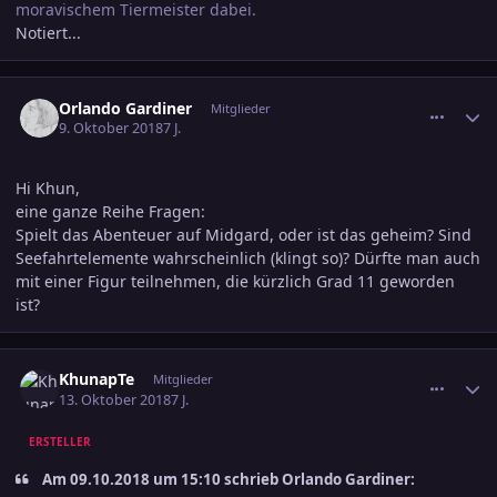
moravischem Tiermeister dabei.
Notiert...
comment_2941113
Ersteller-Statistik
Orlando Gardiner
Mitglieder
9. Oktober 2018
7 J.
Hi Khun,
eine ganze Reihe Fragen:
Spielt das Abenteuer auf Midgard, oder ist das geheim? Sind
Seefahrtelemente wahrscheinlich (klingt so)? Dürfte man auch
mit einer Figur teilnehmen, die kürzlich Grad 11 geworden
ist?
comment_2941997
Ersteller-Statistik
KhunapTe
Mitglieder
13. Oktober 2018
7 J.
ERSTELLER
Am ‎09‎.‎10‎.‎2018 um 15:10 schrieb Orlando Gardiner: