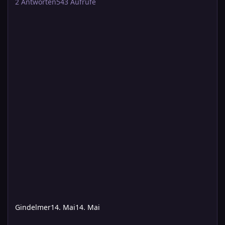
2
Antworten
543
Aufrufe
Gindelmer
14. Mai
14. Mai
Die Krähenburg mit zwei Spielleitungen am Samstag