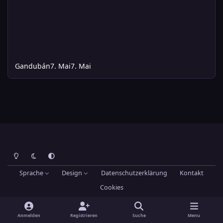
Gandubán
7. Mai
7. Mai
Heller Modus
Dunkler Modus
Systemeinstellung
Sprache
Design
Datenschutzerklärung
Kontakt
Cookies
Theme
by
IPSFocus
Hans-Joachim Maier
Powered by
Invision Community
Anmelden
Registrieren
Suche
Menu