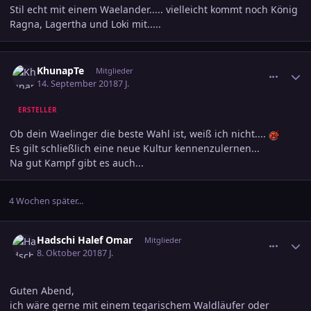
Stil echt mit einem Waelander..... vielleicht kommt noch König
Ragna, Lagertha und Loki mit.....
comment_2935110
Ersteller-Statistik
KhunapTe
Mitglieder
14. September 2018
7 J.
ERSTELLER
Ob dein Waelinger die beste Wahl ist, weiß ich nicht....
Es gilt schließlich eine neue Kultur kennenzulernen...
Na gut Kampf gibt es auch...
4 Wochen später...
comment_2940826
Ersteller-Statistik
Hadschi Halef Omar
Mitglieder
8. Oktober 2018
7 J.
Guten Abend,
ich wäre gerne mit einem tegarischem Waldläufer oder