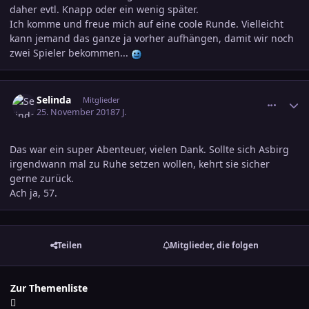
daher evtl. Knapp oder ein wenig später.
Ich komme und freue mich auf eine coole Runde. Vielleicht
kann jemand das ganze ja vorher aufhängen, damit wir noch
zwei Spieler bekommen...
comment_2952986
Ersteller-Statistik
Selinda
Mitglieder
25. November 2018
7 J.
Das war ein super Abenteuer, vielen Dank. Sollte sich Asbirg
irgendwann mal zu Ruhe setzen wollen, kehrt sie sicher
gerne zurück.
Ach ja, 57.
Teilen
Mitglieder, die folgen
Zur Themenliste