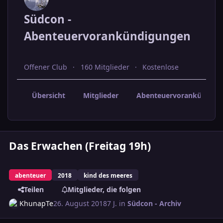
Südcon -
Abenteuervorankündigungen
Offener Club
160 Mitglieder
Kostenlose
Übersicht
Mitglieder
Abenteuervorankündigu
Das Erwachen (Freitag 19h)
abenteuer
2018
kind des meeres
Teilen
Mitglieder, die folgen
KhunapTe
26. August 2018
7 J.
in
Südcon - Archiv