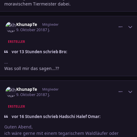
moravischem Tiermeister dabei.
comment_2940995
Ersteller-Statistik
KhunapTe
Mitglieder
9. Oktober 2018
7 J.
ERSTELLER
vor 13 Stunden schrieb Bro:
...
Was soll mir das sagen...??
comment_2940996
Ersteller-Statistik
KhunapTe
Mitglieder
9. Oktober 2018
7 J.
ERSTELLER
vor 16 Stunden schrieb Hadschi Halef Omar:
Guten Abend,
ich wäre gerne mit einem tegarischem Waldläufer oder