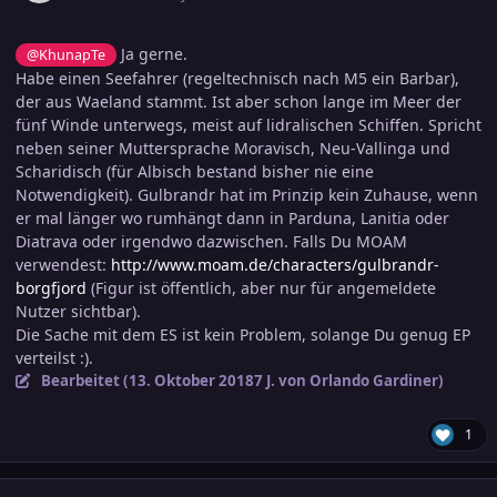
Ja gerne.
@KhunapTe
Habe einen Seefahrer (regeltechnisch nach M5 ein Barbar),
der aus Waeland stammt. Ist aber schon lange im Meer der
fünf Winde unterwegs, meist auf lidralischen Schiffen. Spricht
neben seiner Muttersprache Moravisch, Neu-Vallinga und
Scharidisch (für Albisch bestand bisher nie eine
Notwendigkeit). Gulbrandr hat im Prinzip kein Zuhause, wenn
er mal länger wo rumhängt dann in Parduna, Lanitia oder
Diatrava oder irgendwo dazwischen. Falls Du MOAM
verwendest:
http://www.moam.de/characters/gulbrandr-
borgfjord
(Figur ist öffentlich, aber nur für angemeldete
Nutzer sichtbar).
Die Sache mit dem ES ist kein Problem, solange Du genug EP
verteilst
:).
Bearbeitet (
13. Oktober 2018
7 J.
von Orlando Gardiner)
1
comment_2942883
Ersteller-Statistik