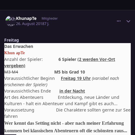
comment_2930473
Ersteller-Statistik
KhunapTe
Mitglieder
26. August 2018
7 J.
Freitag
Das Erwachen
Khun apTe
Anzahl der Spieler:
6 Spieler
(2 werden Vor-Ort
vergeben)
M3 M4
M5 bis Grad 10
Voraussichtlicher Beginn
Freitag 19 Uhr
(variabel nach
erscheinen der Spieler)
Voraussichtliches Ende
in der Nacht
Art des Abenteuers Entdeckung, neue Länder und
Kulturen - halt ein Abenteuer und Kampf gibt es auch...
Voraussetzung Die Charaktere sollten gerne zur See
fahren
Wer kennt das Setting nicht - aber nach meiner Erfahrung
kommen bei klassischen Abenteuern oft die schönsten raus...