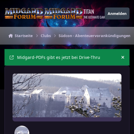
Zu Inhalt springen
TITAN
Anmelden
THE ULTIMATE GAMING THEME
Startseite
Clubs
Südcon - Abenteuervorankündigungen
Midgard-PDFs gibt es jetzt bei Drive-Thru
Ankü