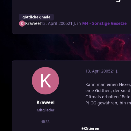
göttliche gnade
Kraweel
13. April 2005
21 J.
in
M4 - Sonstige Gesetze
13. April 2005
21 J.
Kann man einen Hexer, 
eine Gottheit, der sie d
Oftmals erhalten "Bete
Kraweel
Pt GG gewähren, bin mir
Mitglieder
33
Beiträge
Zitieren