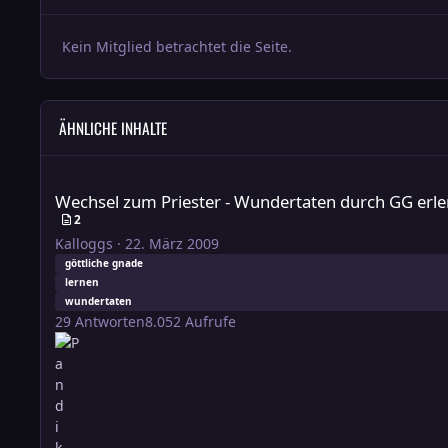
Kein Mitglied betrachtet die Seite.
ÄHNLICHE INHALTE
Wechsel zum Priester - Wundertaten durch GG erlernen
Wechsel zum Priester - Wundertaten durch GG erl
2
Kalloggs
·
22. März 2009
göttliche gnade
lernen
wundertaten
29
Antworten
8.052
Aufrufe