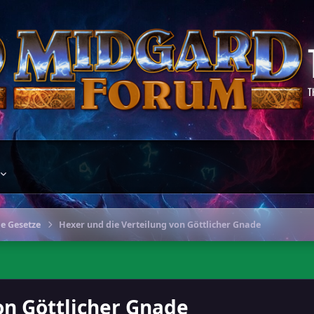
T
ge Gesetze
Hexer und die Verteilung von Göttlicher Gnade
on Göttlicher Gnade