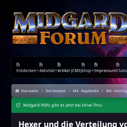
Zu Inhalt springen
Entdecken
Aktivität
Artikel (CMS)
Shop
Impressum
Clubs
Startseite
Die Gesetze
M4 - Regelecke
M4 - Sonsti
Midgard-PDFs gibt es jetzt bei Drive-Thru
Hexer und die Verteilung v