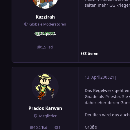
selten mehr GG kriegen
Kazzirah
Globale Moderatoren
5,5 Tsd
Beiträge
Zitieren
13. April 2005
21 J.
Das Regelwerk geht ein
Gnade als Priester. Si
daher eher deren Guns
Prados Karwan
Deutlich wird das auch
Mitglieder
Grüße
10,2 Tsd
1
Beiträge
Lösungen