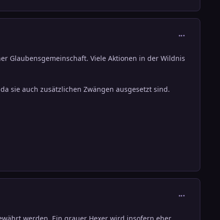
comment_544
ner Glaubensgemeinschaft. Viele Aktionen in der Wildnis
 da sie auch zusätzlichen Zwängen ausgesetzt sind.
comment_544
ewährt werden. Ein grauer Hexer wird insofern eher