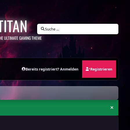
TITAN
Suche …
HE ULTIMATE GAMING THEME
Bereits registriert? Anmelden
Registrieren
Ankündi