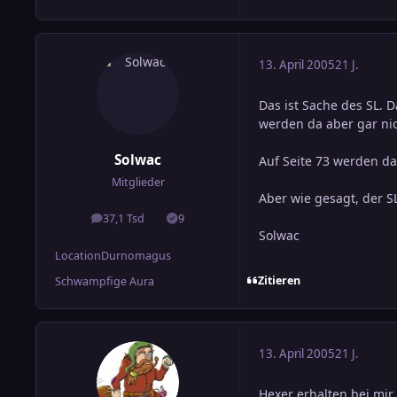
13. April 2005
21 J.
Das ist Sache des SL. 
werden da aber gar n
Solwac
Auf Seite 73 werden da
Mitglieder
Aber wie gesagt, der S
37,1 Tsd
9
Beiträge
Lösungen
Solwac
Location
Durnomagus
Zitieren
Schwampfige Aura
13. April 2005
21 J.
Hexer erhalten bei mir