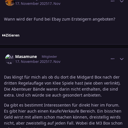
17. November 2025
17. Nov
Wann wird der Fund bei Ebay zum Ersteigern angeboten?
Zitieren
comment_3837269
Ersteller-Statistik
Masamune
Mitglieder
17. November 2025
17. Nov
Das klingt für mich als ob du dort die Midgard Box nach der
dritten Regelauflage von Klee Spiele hast (wie oben verlinkt).
Die Abenteuer Bände waren darin nicht enthalten, die sind
extra. Und ich würde sie auch gesondert anbieten.
Da gibt es bestimmt Interessenten für direkt hier im Forum.
Es gibt hier auch einen Kaufe/Verkaufe Bereich. Ein bisschen
Geld wirst mit allem schon machen können, dreistellig wirds
nicht, aber zweistellig auf jeden Fall. Wobei die M3 Box schon