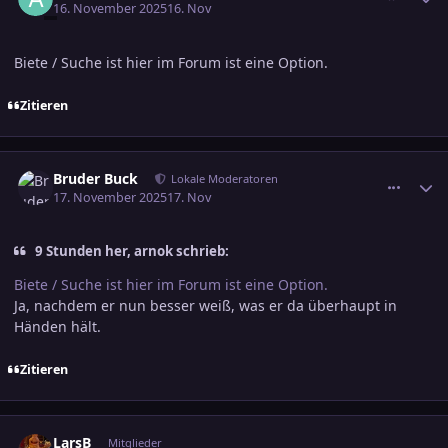
16. November 2025
16. Nov
Biete / Suche ist hier im Forum ist eine Option.
Zitieren
comment_3837124
Ersteller-Statistik
Bruder Buck
Lokale Moderatoren
17. November 2025
17. Nov
9 Stunden her, arnok schrieb:
Biete / Suche ist hier im Forum ist eine Option.
Ja, nachdem er nun besser weiß, was er da überhaupt in
Händen hält.
Zitieren
comment_3837150
Ersteller-Statistik
LarsB
Mitglieder