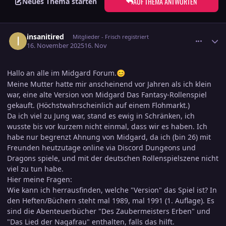
AUF THEMA ANTWORTEN
Neues Thema starten
comment_3836996
Ersteller-Statistik
insanitired
Mitglieder - Frisch registriert
16. November 2025
16. Nov
Hallo an alle im Midgard Forum.
😊
Meine Mutter hatte mir anscheinend vor Jahren als ich klein
war, eine alte Version von Midgard Das Fantasy-Rollenspiel
gekauft. (Höchstwahrscheinlich auf einem Flohmarkt.)
Da ich viel zu Jung war, stand es ewig in Schränken, ich
wusste bis vor kurzem nicht einmal, dass wir es haben. Ich
habe nur begrenzt Ahnung von Midgard, da ich (bin 26) mit
Freunden heutzutage online via Discord Dungeons und
Dragons spiele, und mit der deutschen Rollenspielszene nicht
viel zu tun habe.
Hier meine Fragen:
Wie kann ich herrausfinden, welche "Version" das Spiel ist? In
den Heften/Büchern steht mal 1989, mal 1991 (1. Auflage). Es
sind die Abenteuerbücher "Des Zaubermeisters Erben" und
"Das Lied der Nagafrau" enthalten, falls das hilft.