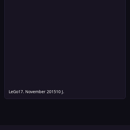
LeGo
17. November 2015
10 J.