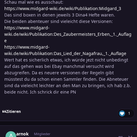
Schau mal wie es ausschaut:
https://www.midgard-wiki.de/wiki/Publikation:Midgard_3
Das sind boxen in denen jeweils 3 Dina4 Hefte waren.
Die beiden abenteuer sind vieleicht diese Versionen:
https://www.midgard-
wiki.de/wiki/Publikation:Des_Zaubermeisters_Erben,_1._Auflag
e
https://www.midgard-
wiki.de/wiki/Publikation:Das_Lied_der_Nagafrau,_1._Auflage
Wert hat es sicherlich etwas, ich würde jezt nicht unbedingt
auf das gehen was bei Ebay manchmal versucht wird
abzugreifen. Da es neuere versionen der Regeln gibt
müsstest du da schon einen Sammler finden. Die Abneteuer
sind da vieleicht leichter an den Man zu bringen, ich hab z.b.
beide nicht. Ich schrick dir eine PN
Zitieren
1
comment_3837100
Ersteller-Statistik
arnok
Mitglieder