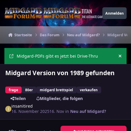
Zu Inhalt springen
TITAN
Anmelden
THE ULTIMATE GAMING THEME
Startseite
Das Forum
Neu auf Midgard?
Midgard Ver
Midgard-PDFs gibt es jetzt bei Drive-Thru
Ankü
Midgard Version von 1989 gefunden
frage
80er
midgard brettspiel
verkaufen
Teilen
Mitglieder, die folgen
insanitired
16. November 2025
16. Nov
in
Neu auf Midgard?