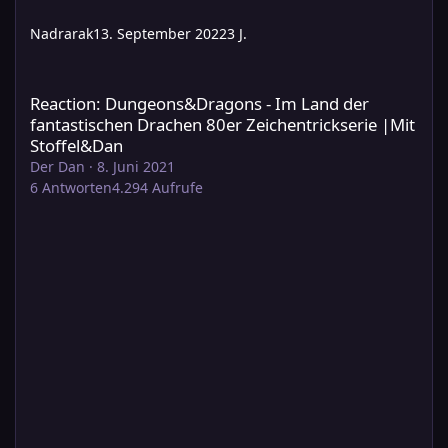
Nadrarak
13. September 2022
3 J.
Reaction: Dungeons&Dragons - Im Land der fantastischen Drache
Reaction: Dungeons&Dragons - Im Land der
fantastischen Drachen 80er Zeichentrickserie |Mit
Stoffel&Dan
Der Dan
·
8. Juni 2021
6
Antworten
4.294
Aufrufe