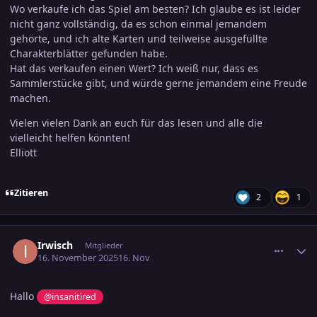
Wo verkaufe ich das Spiel am besten? Ich glaube es ist leider
nicht ganz vollständig, da es schon einmal jemandem
gehörte, und ich alte Karten und teilweise ausgefüllte
Charakterblätter gefunden habe.
Hat das verkaufen einen Wert? Ich weiß nur, dass es
Sammlerstücke gibt, und würde gerne jemandem eine Freude
machen.
Vielen vielen Dank an euch für das lesen und alle die
vielleicht helfen könnten!
Elliott
Zitieren
2
1
comment_3836998
Ersteller-Statistik
Irwisch
Mitglieder
16. November 2025
16. Nov
Hallo
@insanitired