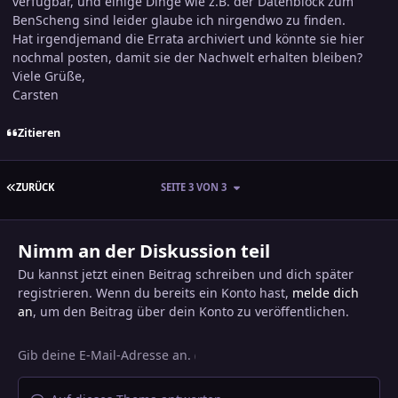
verfügbar, und einige Dinge wie z.B. der Datenblock zum
BenScheng sind leider glaube ich nirgendwo zu finden.
Hat irgendjemand die Errata archiviert und könnte sie hier
nochmal posten, damit sie der Nachwelt erhalten bleiben?
Viele Grüße,
Carsten
Zitieren
ERSTE SEITE
ZURÜCK
SEITE 3 VON 3
Nimm an der Diskussion teil
Du kannst jetzt einen Beitrag schreiben und dich später
registrieren. Wenn du bereits ein Konto hast,
melde dich
an
, um den Beitrag über dein Konto zu veröffentlichen.