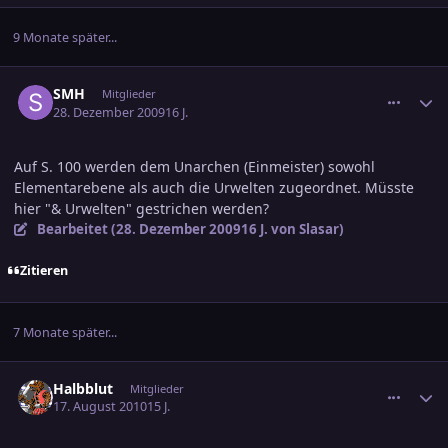
9 Monate später...
comment_1520708
Ersteller-Statistik
SMH
Mitglieder
28. Dezember 2009
16 J.
Auf S. 100 werden dem Unarchen (Einmeister) sowohl
Elementarebene als auch die Urwelten zugeordnet. Müsste
hier "& Urwelten" gestrichen werden?
Bearbeitet (
28. Dezember 2009
16 J.
von Slasar)
Zitieren
7 Monate später...
comment_1625321
Ersteller-Statistik
Halbblut
Mitglieder
17. August 2010
15 J.