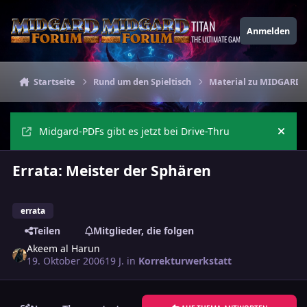
Zu Inhalt springen
TITAN
Anmelden
THE ULTIMATE GAMING THEME
Startseite
Rund um den Spieltisch
Material zu MIDGARD
Midgard-PDFs gibt es jetzt bei Drive-Thru
Ankü
Errata: Meister der Sphären
errata
Teilen
Mitglieder, die folgen
Akeem al Harun
19. Oktober 2006
19 J.
in
Korrekturwerkstatt