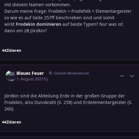
mit diesem Namen vorkommen.
Darum meine Frage: Frodekin = Frodefolk + Elementargeister
so wie es auf Seite 257ff beschrieben sind und somit
wirkt
Frodekin dominieren
auf beide Typen? Nur was ist
dann ein zB Jördkin?
Zitieren
comment_3347378
Ersteller-Statistik
Blaues Feuer
Globale Moderatoren
1. August 2021
5 J.
Jördkin sind die Abteilung Erde in der großen Gruppe der
Frodekin, also Dunskratti (S. 258) und Erdelementargeister (S.
260).
Zitieren