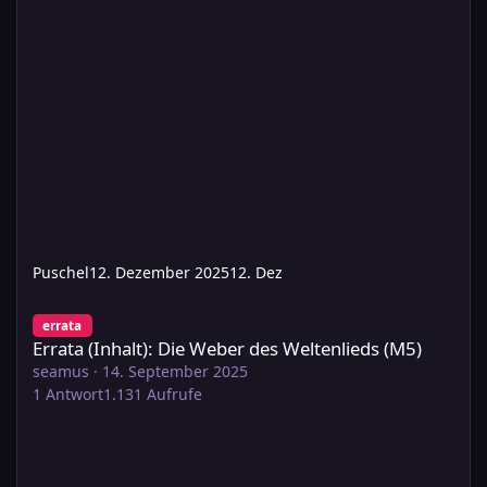
Puschel
12. Dezember 2025
12. Dez
Errata (Inhalt): Die Weber des Weltenlieds (M5)
errata
Errata (Inhalt): Die Weber des Weltenlieds (M5)
seamus
·
14. September 2025
1
Antwort
1.131
Aufrufe