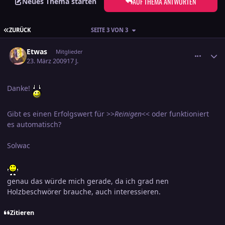
AUF THEMA ANTWORTEN
Neues Thema starten
ERSTE SEITE
ZURÜCK
SEITE 3 VON 3
comment_1348595
Ersteller-Statistik
Etwas
Mitglieder
23. März 2009
17 J.
Danke!
Gibt es einen Erfolgswert für >>
Reinigen
<< oder funktioniert
es automatisch?
Solwac
genau das würde mich gerade, da ich grad nen
Holzbeschwörer brauche, auch interessieren.
Zitieren