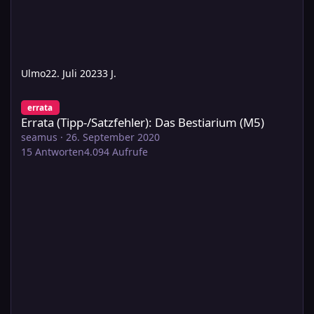
Ulmo
22. Juli 2023
3 J.
Errata (Tipp-/Satzfehler): Das Bestiarium (M5)
errata
Errata (Tipp-/Satzfehler): Das Bestiarium (M5)
seamus
·
26. September 2020
15
Antworten
4.094
Aufrufe