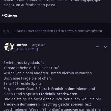
nicht zum Aufenthaltsort passt.
Zitieren
5 J.
5 J.
Blaues Feuer
änderte den Titel zu
Errata: Meister der Sphären
comment_3347363
Ersteller-Statistik
Gunthar
Mitglieder
1. August 2021
5 J.
Skelettarius Krypdaduft.
Thread erhebe dich aus der Gruft.
Wurde von einem anderen Thread hierhin verwiesen.
Doch eine Frage bleibt offen:
Seite 173 rechte Spalte:
Es gibt einen Grad 3 Spruch
Frodekin dominieren
und
einen Grad 5 Spruch
Frodefolk beschwören
.
Und da steige ich nicht ganz durch. Vor allem, weil die bei
Frodekin
dominieren
im schräg geschriebenen Text
beschriebenen Wesen (zB Jördkin) irgendwie gar nicht mehr