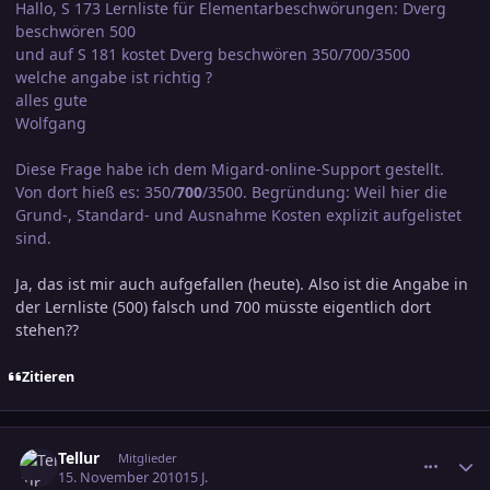
Hallo, S 173 Lernliste für Elementarbeschwörungen: Dverg
beschwören 500
und auf S 181 kostet Dverg beschwören 350/700/3500
welche angabe ist richtig ?
alles gute
Wolfgang
Diese Frage habe ich dem Migard-online-Support gestellt.
Von dort hieß es: 350/
700
/3500. Begründung: Weil hier die
Grund-, Standard- und Ausnahme Kosten explizit aufgelistet
sind.
Ja, das ist mir auch aufgefallen (heute). Also ist die Angabe in
der Lernliste (500) falsch und 700 müsste eigentlich dort
stehen??
Zitieren
comment_1671832
Ersteller-Statistik
Tellur
Mitglieder
15. November 2010
15 J.