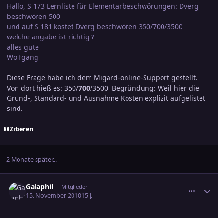
Hallo, S 173 Lernliste für Elementarbeschwörungen: Dverg
beschwören 500
und auf S 181 kostet Dverg beschwören 350/700/3500
welche angabe ist richtig ?
alles gute
Wolfgang
Diese Frage habe ich dem Migard-online-Support gestellt.
Von dort hieß es: 350/
700
/3500. Begründung: Weil hier die
Grund-, Standard- und Ausnahme Kosten explizit aufgelistet
sind.
Zitieren
2 Monate später...
comment_1671817
Ersteller-Statistik
Galaphil
Mitglieder
15. November 2010
15 J.