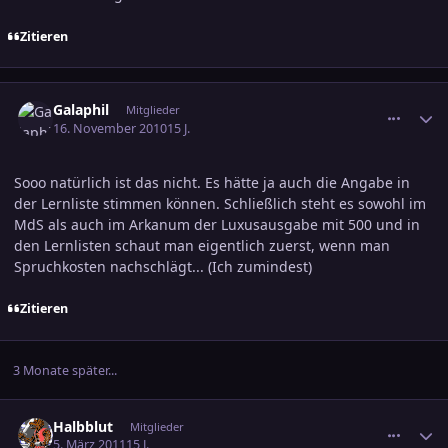
Zitieren
comment_1672171
Ersteller-Statistik
Galaphil
Mitglieder
16. November 2010
15 J.
Sooo natürlich ist das nicht. Es hätte ja auch die Angabe in
der Lernliste stimmen können. Schließlich steht es sowohl im
MdS als auch im Arkanum der Luxusausgabe mit 500 und in
den Lernlisten schaut man eigentlich zuerst, wenn man
Spruchkosten nachschlägt... (Ich zumindest)
Zitieren
3 Monate später...
comment_1731719
Ersteller-Statistik
Halbblut
Mitglieder
5. März 2011
15 J.