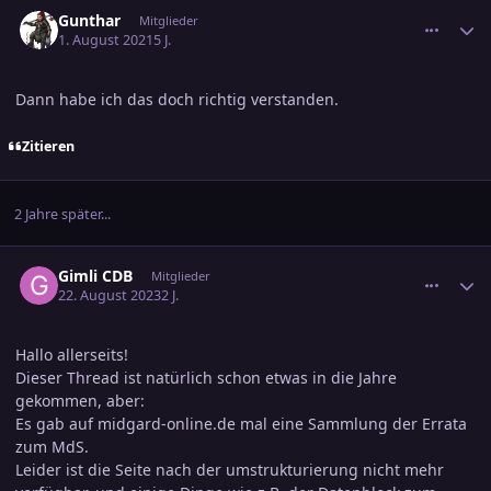
comment_3347508
Ersteller-Statistik
Gunthar
Mitglieder
1. August 2021
5 J.
Dann habe ich das doch richtig verstanden.
Zitieren
2 Jahre später...
comment_3607702
Ersteller-Statistik
Gimli CDB
Mitglieder
22. August 2023
2 J.
Hallo allerseits!
Dieser Thread ist natürlich schon etwas in die Jahre
gekommen, aber:
Es gab auf midgard-online.de mal eine Sammlung der Errata
zum MdS.
Leider ist die Seite nach der umstrukturierung nicht mehr