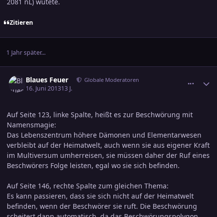
2081 nL) wütete.
Zitieren
1 Jahr später...
comment_2227508
Ersteller-Statistik
Blaues Feuer
Globale Moderatoren
16. Juni 2013
13 J.
Auf Seite 123, linke Spalte, heißt es zur Beschwörung mit
Namensmagie:
Das Lebenszentrum höhere Dämonen und Elementarwesen
verbleibt auf der Heimatwelt, auch wenn sie aus eigener Kraft
im Multiversum umherreisen, sie müssen daher der Ruf eines
Beschwörers Folge leisten, egal wo sie sich befinden.
Auf Seite 146, rechte Spalte zum gleichen Thema:
Es kann passieren, dass sie sich nicht auf der Heimatwelt
befinden, wenn der Beschwörer sie ruft. Die Beschwörung
scheitert dann automatisch, da das Beschwörungspolygon