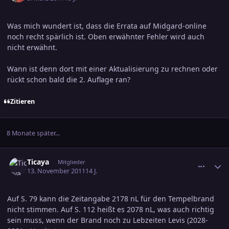
Was mich wundert ist, dass die Errata auf Midgard-online
noch recht spärlich ist. Oben erwähnter Fehler wird auch
nicht erwähnt.
Wann ist denn dort mit einer Aktualisierung zu rechnen oder
rückt schon bald die 2. Auflage ran?
Zitieren
8 Monate später...
comment_1889217
Ersteller-Statistik
Ticaya
Mitglieder
13. November 2011
14 J.
Auf S. 79 kann die Zeitangabe 2178 nL für den Tempelbrand
nicht stimmen. Auf S. 112 heißt es 2078 nL, was auch richtig
sein muss, wenn der Brand noch zu Lebzeiten Levis (2028-