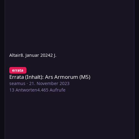
Altair
8. Januar 2024
2 J.
Errata (Inhalt): Ars Armorum (M5)
errata
Errata (Inhalt): Ars Armorum (M5)
seamus
·
21. November 2023
13
Antworten
4.465
Aufrufe