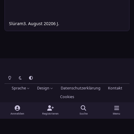
Slüram
3. August 2020
6 J.
Heller Modus
Dunkler Modus
Systemeinstellung
Sprache
Design
Datenschutzerklärung
Kontakt
Cookies
Theme
by
IPSFocus
Hans-Joachim Maier
Powered by
Invision Community
Anmelden
Registrieren
Suche
Menu