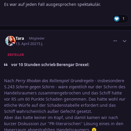
Es war auf jeden Fall ausgesprochen spektakulär.
1
comment_3292986
Ersteller-Statistik
Tara
Mitglieder
13. April 2021
5 J.
ERSTELLER
vor 10 Stunden schrieb Berengar Drexel:
Nach
Perry Rhodan das Rollenspiel Grundregeln
- insbesondere
S.243
Schirm gegen Schirm
- wäre
eigentlich nur
der Schirm des
Handelsraumers zusammengebrochen und das Schiff hätte
vor RS um 60 Punkte Schaden genommen. Das hätte wohl
nur
etliche Würfe auf der Schadenstabelle erfordert und das
Schiff wahrscheinlich außer Gefecht gesetzt.
Aber das hatte keiner im Kopf, und damit kamen wir nach
kurzer Diskussion zur "PR-literarischen" Lösung eines in den
Hyperraum abgestrahlten Handelsraumers.
😧