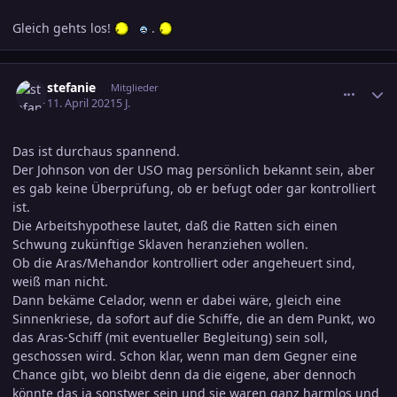
Gleich gehts los!
.
comment_3291767
Ersteller-Statistik
stefanie
Mitglieder
11. April 2021
5 J.
Das ist durchaus spannend.
Der Johnson von der USO mag persönlich bekannt sein, aber
es gab keine Überprüfung, ob er befugt oder gar kontrolliert
ist.
Die Arbeitshypothese lautet, daß die Ratten sich einen
Schwung zukünftige Sklaven heranziehen wollen.
Ob die Aras/Mehandor kontrolliert oder angeheuert sind,
weiß man nicht.
Dann bekäme Celador, wenn er dabei wäre, gleich eine
Sinnenkriese, da sofort auf die Schiffe, die an dem Punkt, wo
das Aras-Schiff (mit eventueller Begleitung) sein soll,
geschossen wird. Schon klar, wenn man dem Gegner eine
Chance gibt, wo bleibt denn da die eigene, aber dennoch
könnte das ja sonstwer sein und sie waren ganz harmlos und