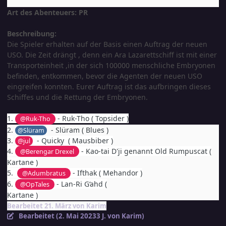
Art des Abenteuers: PR
Beschreibung:
Die Spieler erhalten auf der Basis einen Auftrag der neuen
USO. Die Zeit drängt , denn ein Ara Lazarettschiff ist mit einer
Transporteinheit ,in der sich 100000 menschliche Embryonen
befinden, entkommen, bevor die Agenten der neuen USO
eingreifen konnten. Eurer Auftrag ist das aufbringen dieses
Schiffes und die Rettung der Embryonen.
1.
- Ruk-Tho ( Topsider )
@Ruk-Tho
2.
- Slüram ( Blues )
@Slüram
3.
- Quicky ( Mausbiber )
@jul
4.
- Kao-tai D'ji genannt Old Rumpuscat (
@Berengar Drexel
Kartane )
5.
- Ifthak ( Mehandor )
@Adumbratus
6.
- Lan-Ri G‘ahd (
@OpTales
Kartane )
Bearbeitet
21. März
von Karim
Bearbeitet (
2. Mai 2023
3 J.
von Karim)