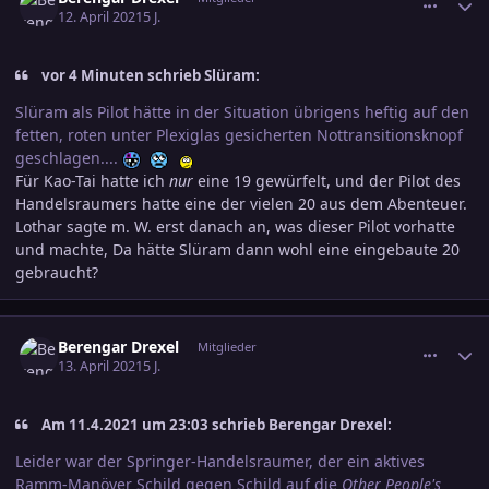
12. April 2021
5 J.
vor 4 Minuten schrieb Slüram:
Slüram als Pilot hätte in der Situation übrigens heftig auf den
fetten, roten unter Plexiglas gesicherten Nottransitionsknopf
geschlagen....
Für Kao-Tai hatte ich
nur
eine 19 gewürfelt, und der Pilot des
Handelsraumers hatte eine der vielen 20 aus dem Abenteuer.
Lothar sagte m. W. erst danach an, was dieser Pilot vorhatte
und machte, Da hätte Slüram dann wohl eine eingebaute 20
gebraucht?
comment_3292600
Ersteller-Statistik
Berengar Drexel
Mitglieder
13. April 2021
5 J.
Am 11.4.2021 um 23:03 schrieb Berengar Drexel:
Leider war der Springer-Handelsraumer, der ein aktives
Ramm-Manöver Schild gegen Schild auf die
Other People's