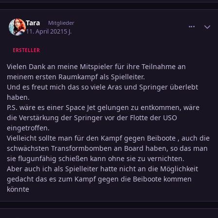
comment_3291856
Ersteller-Statistik
Tara
Mitglieder
11. April 2021
5 J.
ERSTELLER
Vielen Dank an meine Mitspieler für ihre Teilnahme an
meinem ersten Raumkampf als Spielleiter.
Und es freut mich das so viele Aras und Springer überlebt
haben.
P.S. wäre es einer Space Jet gelungen zu entkommen, wäre
die Verstärkung der Springer vor der Flotte der USO
eingetroffen.
Vielleicht sollte man für den Kampf gegen Beiboote , auch die
schwächsten Transformbomben an Board haben, so das man
sie flugunfähig schießen kann ohne sie zu vernichten.
Aber auch ich als Spielleiter hatte nicht an die Möglichkeit
gedacht das es zum Kampf gegen die Beiboote kommen
könnte
comment_3292028
Ersteller-Statistik