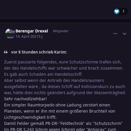
1
comment_3293077
Ersteller-Statistik
Berengar Drexel
Mitglieder
14. April 2021
5 J.
vor 8 Stunden schrieb Karim:
Zuerst passierte folgendes, eure Schutzschirme trafen sich,
der des Handelschiffs war schwächer und brach zusammen.
Es gab auch Schaden am Handelsschiff.
Aber selbst wenn der Antrieb des Handelsraumers
ausgefallen wäre , da dieses Schiff auf Kollisionskurs zu euch
war, hätte dies nichts geändert aufgrund der Massenträgheit
Sehr nachvollziehbar!
Ein simpler Raumtorpedo ohne Ladung zerstört einen
Planeten, wenn er ihn mit einem größeren Bruchteil von
Lichtgeschwindigkeit trifft.
Damit Felder gemäß PR-DR-"Feldtechnik" als "Schutzschirm"
(in PR-DR S.243
Schirm gegen Schirm
) oder "Antigrav" zum