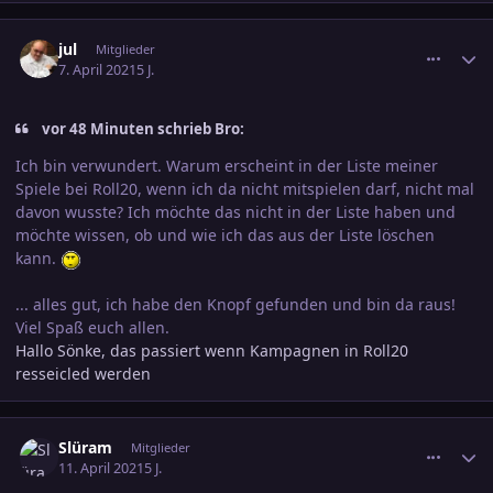
comment_3289924
Ersteller-Statistik
jul
Mitglieder
7. April 2021
5 J.
vor 48 Minuten schrieb Bro:
Ich bin verwundert. Warum erscheint in der Liste meiner
Spiele bei Roll20, wenn ich da nicht mitspielen darf, nicht mal
davon wusste? Ich möchte das nicht in der Liste haben und
möchte wissen, ob und wie ich das aus der Liste löschen
kann.
... alles gut, ich habe den Knopf gefunden und bin da raus!
Viel Spaß euch allen.
Hallo Sönke, das passiert wenn Kampagnen in Roll20
resseicled werden
comment_3291690
Ersteller-Statistik
Slüram
Mitglieder
11. April 2021
5 J.