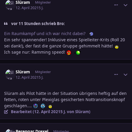
Slüram
Mitglieder
12. April 2021
5 J.
vor 11 Stunden schrieb Bro:
Ein Raumkampf und ich war nicht dabei?
Ein sehr spannender! Inklusive eines Spielleiter-Krits (Roll 20
sei dank!), der fast die ganze Gruppe gehimmelt hätte!
Ich sage nur: Ramming speed!
comment_3292030
Ersteller-Statistik
Slüram
Mitglieder
12. April 2021
5 J.
Slüram als Pilot hätte in der Situation übrigens heftig auf den
fetten, roten unter Plexiglas gesicherten Nottransitionsknopf
geschlagen....
Bearbeitet (
12. April 2021
5 J.
von Slüram)
comment_3292049
Ersteller-Statistik
Berengar Drexel
Mitglieder