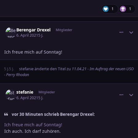
1
1
comment_3289697
Ersteller-Statistik
Berengar Drexel
Mitglieder
6. April 2021
5 J.
Ich freue mich auf Sonntag!
5 J.
5 J.
stefanie
änderte den Titel zu
11.04.21 - Im Auftrag der neuen USO
- Perry Rhodan
comment_3289707
Ersteller-Statistik
stefanie
Mitglieder
6. April 2021
5 J.
vor 30 Minuten schrieb Berengar Drexel:
Ich freue mich auf Sonntag!
Ich auch. Ich darf zuhören.