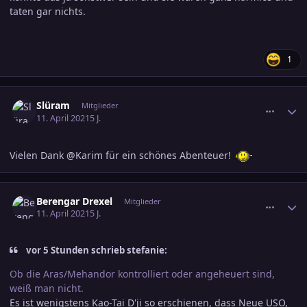
taten gar nichts.
1
comment_3291828
Ersteller-Statistik
Slüram
Mitglieder
11. April 2021
5 J.
Vielen Dank @Karim für ein schönes Abenteuer!
comment_3291836
Ersteller-Statistik
Berengar Drexel
Mitglieder
11. April 2021
5 J.
vor 5 Stunden schrieb stefanie:
Ob die Aras/Mehandor kontrolliert oder angeheuert sind,
weiß man nicht.
Es ist wenigstens Kao-Tai D'ji so erschienen, dass Neue USO,