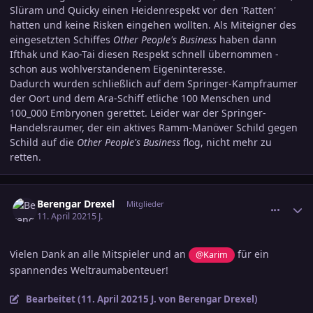
Slüram und Quicky einen Heidenrespekt vor den 'Ratten'
hatten und keine Risken eingehen wollten. Als Miteigner des
eingesetzten Schiffes
Other People's Business
haben dann
Ifthak und Kao-Tai diesen Respekt schnell übernommen -
schon aus wohlverstandenem Eigeninteresse.
Dadurch wurden schließlich auf dem Springer-Kampfraumer
der Oort und dem Ara-Schiff etliche 100 Menschen und
100_000 Embryonen gerettet. Leider war der Springer-
Handelsraumer, der ein aktives Ramm-Manöver Schild gegen
Schild auf die
Other People's Business
flog, nicht mehr zu
retten.
comment_3291837
Ersteller-Statistik
Berengar Drexel
Mitglieder
11. April 2021
5 J.
Vielen Dank an alle Mitspieler und an
für ein
@Karim
spannendes Weltraumabenteuer!
Bearbeitet (
11. April 2021
5 J.
von Berengar Drexel)