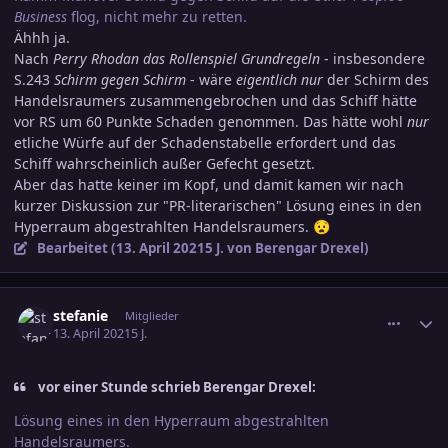
Business
flog, nicht mehr zu retten.
Ähhh ja.
Nach
Perry Rhodan das Rollenspiel Grundregeln
- insbesondere
S.243
Schirm gegen Schirm
- wäre
eigentlich nur
der Schirm des
Handelsraumers zusammengebrochen und das Schiff hätte
vor RS um 60 Punkte Schaden genommen. Das hätte wohl
nur
etliche Würfe auf der Schadenstabelle erfordert und das
Schiff wahrscheinlich außer Gefecht gesetzt.
Aber das hatte keiner im Kopf, und damit kamen wir nach
kurzer Diskussion zur "PR-literarischen" Lösung eines in den
Hyperraum abgestrahlten Handelsraumers.
😧
Bearbeitet (
13. April 2021
5 J.
von Berengar Drexel)
comment_3292630
Ersteller-Statistik
stefanie
Mitglieder
13. April 2021
5 J.
vor einer Stunde schrieb Berengar Drexel:
Lösung eines in den Hyperraum abgestrahlten
Handelsraumers.