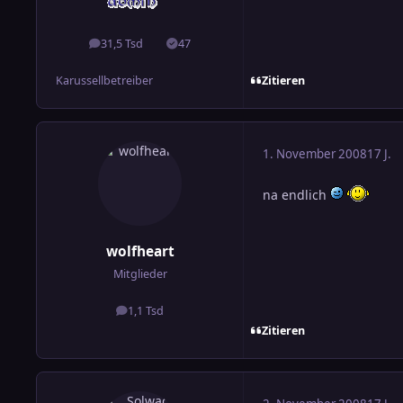
31,5 Tsd
47
Beiträge
Lösungen
Zitieren
Karussellbetreiber
1. November 2008
17 J.
na endlich
wolfheart
Mitglieder
1,1 Tsd
Beiträge
Zitieren