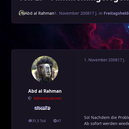
Abd al Rahman
1. November 2008
17 J.
in
Freitagshel
1. November 2008
17 J.
Abd al Rahman
Administratoren
So! Nachdem die Proble
31,5 Tsd
47
Beiträge
Lösungen
Ab sofort werden wied