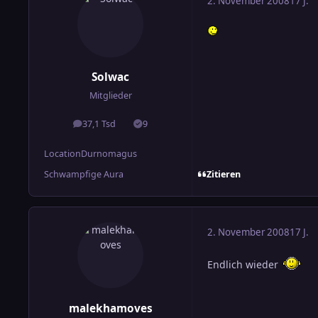
2. November 2008
17 J.
Solwac
Mitglieder
37,1 Tsd
9
Beiträge
Lösungen
Location
Durnomagus
Zitieren
Schwampfige Aura
2. November 2008
17 J.
Endlich wieder
malekhamoves