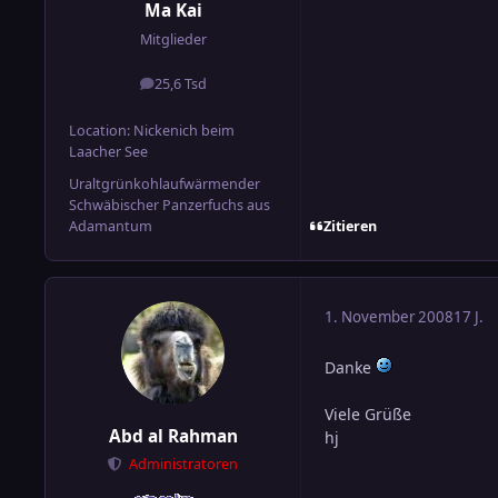
Ma Kai
Mitglieder
25,6 Tsd
Beiträge
Location
: Nickenich beim
Laacher See
Uraltgrünkohlaufwärmender
Schwäbischer Panzerfuchs aus
Zitieren
Adamantum
1. November 2008
17 J.
Danke
Viele Grüße
Abd al Rahman
hj
Administratoren