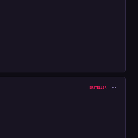
comment_126
ERSTELLER