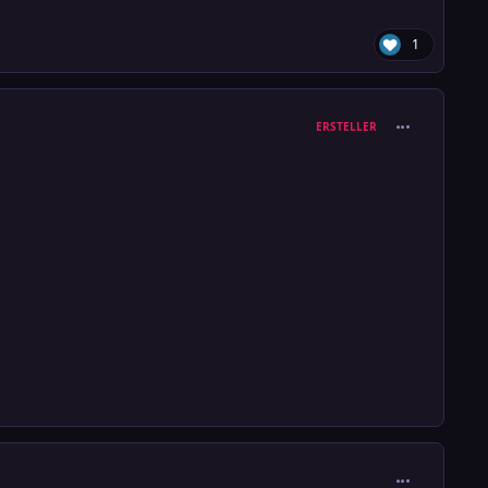
1
comment_389
ERSTELLER
comment_389