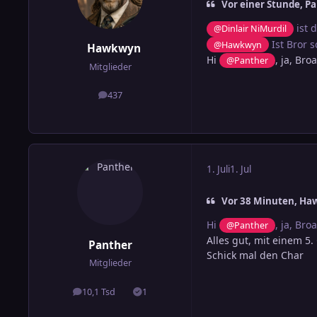
Vor einer Stunde, Pa
ist 
@Dinlair NiMurdil
Ist Bror 
@Hawkwyn
Hawkwyn
Hi
, ja, Bro
@Panther
Mitglieder
437
Beiträge
1. Juli
1. Jul
Vor 38 Minuten, Ha
Hi
, ja, Bro
@Panther
Alles gut, mit einem 5.
Panther
Schick mal den Char
Mitglieder
10,1 Tsd
1
Beiträge
Lösungen