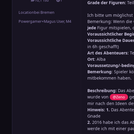
10,1 Tsd
1
Beiträge
Lösungen
Grade der Figuren:
Te
Location
bei Bremen
Ich bitte um möglichst
Bemerkung: Wenn die G
Powergamer+Magus User, M4
jede
Figur mitspielen,
Voraussichtlicher Beg
Voraussichtliche Daue
in 6h geschafft)
Art des Abenteuers:
Te
Ort
: Alba
Voraussetzung/-bed
Bemerkung
: Spieler 
mitbekommen haben.
Beschreibung:
Das Abe
wurde von
ge
@Zeno
mir nach den Ideen des
Hinweis: 1.
Das Abenteu
Gnade
2.
2016 habe ich das 
werde ich mit einer p