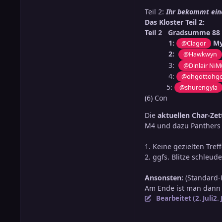
Teil 2:
Ihr bekommt eine
Das Kloster Tei
Teil 2 Gradsumme 88 
1:
My
@Clagor
2:
@Hawkwyn
3:
@Dinlair NiM
4:
@ohgottohgo
5:
@shurengyla
(6) Con
Die
aktuellen Char-Zet
M4 und dazu Panthers 
1. Keine gezielten Tref
2. ggfs. Blitze schleud
Ansonsten:
(Standard-
Am Ende ist man dann 
Bearbeitet (
2. Juli
2. 