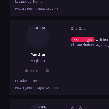
Location
bei Bremen
Powergamer+Magus User, M4
2. Juli
2. Jul
welchen 
@shurengyla
Bearbeitet (
2. Juli
2. 
Panther
Mitglieder
10,1 Tsd
1
Beiträge
Lösungen
Location
bei Bremen
Powergamer+Magus User, M4
2. Juli
2. Jul