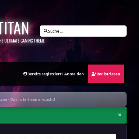
TITAN
Suche …
HE ULTIMATE GAMING THEME
Bereits registriert? Anmelden
Registrieren
tzen - Das rote Eisen erwacht!
Ankündi