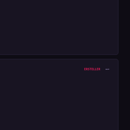
comment_389
ERSTELLER