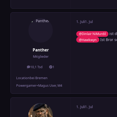
1. Juli
1. Jul
ist 
@Dinlair NiMurdil
Ist Bror 
@Hawkwyn
Panther
Mitglieder
10,1 Tsd
1
Beiträge
Lösungen
Location
bei Bremen
Powergamer+Magus User, M4
1. Juli
1. Jul