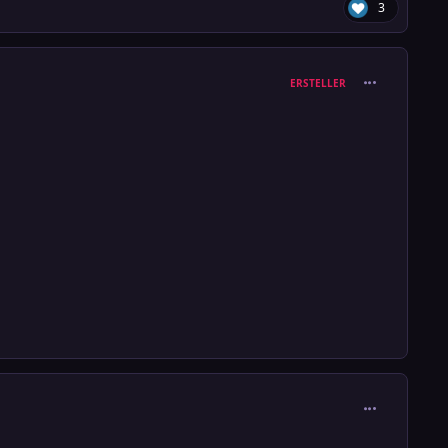
3
comment_389
ERSTELLER
comment_389