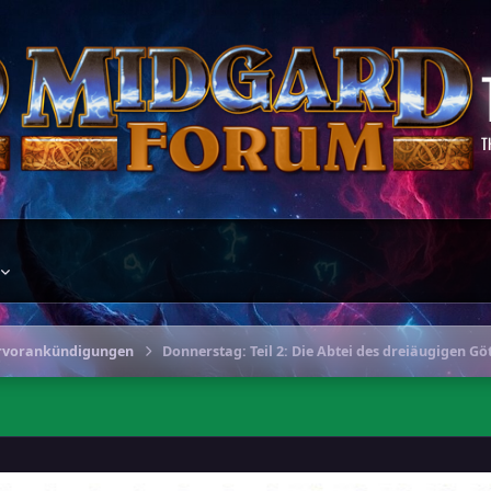
T
ervorankündigungen
Donnerstag: Teil 2: Die Abtei des dreiäugigen Gö