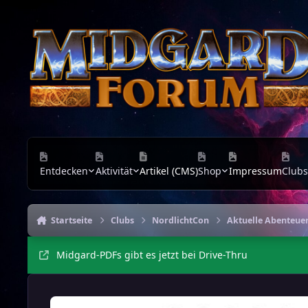
Zu Inhalt springen
Entdecken
Aktivität
Artikel (CMS)
Shop
Impressum
Clubs
Startseite
Clubs
NordlichtCon
Aktuelle Abenteu
Midgard-PDFs gibt es jetzt bei Drive-Thru