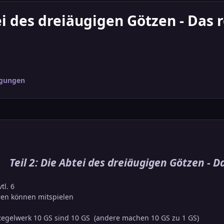
ei des dreiäugigen Götzen - Das 
igungen
Teil 2: Die Abtei des dreiäugigen Götzen - D
vtl. 6
en können mitspielen
 Regelwerk 10 GS sind 10 GS (andere machen 10 GS zu 1 GS)