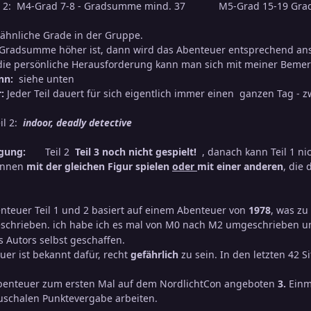
il 2: M4-Grad 7-8 - Gradsumme mind. 37 M5-Grad 15-19 Grad
 ähnliche Grade in der Gruppe.
radsumme höher ist, dann wird das Abenteuer entsprechend anspr
 die persönliche Herausforderung kann man sich mit meiner Beme
inn:
siehe unten
r:
Jeder Teil dauert für sich eigentlich immer einen ganzen Tag - 
il 2:
indoor, deadly detective
ingung:
Teil 2
Teil 3 noch nicht gespielt!
, danach kann Teil 1 ni
können
mit der gleichen Figur spielen
oder
mit einer anderen
, die
nteuer Teil 1 und 2 basiert auf einem Abenteuer von
1978
, was zu
schrieben. ich habe ich es mal von M0 nach M2 umgeschrieben und 
 Autors selbst geschaffen.
er ist bekannt dafür, recht
gefährlich
zu sein. In den letzten 42 
Abenteuer zum ersten Mal auf dem NordlichtCon angeboten
3.
Einm
auschalen Punktevergabe arbeiten.