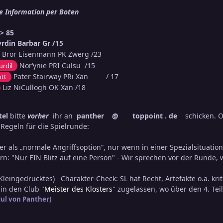
 Information per Boten
l 2:
> 85
rdin Barbar Gr /15
Bror Eisenmann PK Zwerg /23
Nor‘ynie PRI Culsu /15
urdil
Pater Stairway PRi Xan / 17
tt
Liz NiCullogh OK Xan /18
tel
bitte
vorher
ihr an
panther @ toppoint . de
schicken. O
Regeln für die Spielrunde:
fer als „normale Angriffsoption“, nur wenn in einer Spezialsituation 
ern: "Nur EIN Blitz auf eine Person" - Wir sprechen vor der Runde, w
Kleingedrucktes) Charakter-Check: SL hat Recht, Artefakte o.ä. kri
in den Club "
Meister des Klosters
" zugelassen, wo über den 4. Tei
Jul
von Panther)