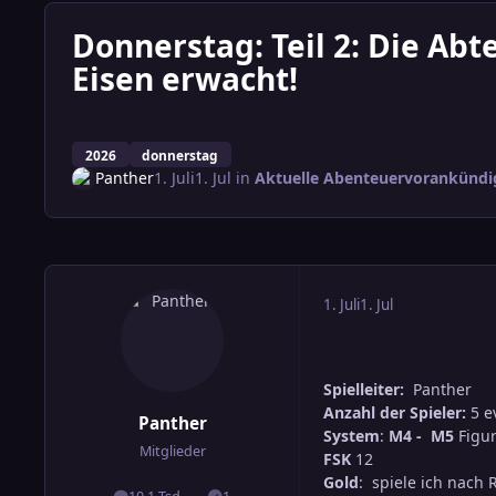
Donnerstag: Teil 2: Die Abt
Eisen erwacht!
2026
donnerstag
Panther
1. Juli
1. Jul
in
Aktuelle Abenteuervorankünd
1. Juli
1. Jul
Spielleiter:
Panther
Anzahl der Spieler:
5 e
Panther
System
:
M4 -
M5
Figur
Mitglieder
FSK
12
Gold
: spiele ich nach