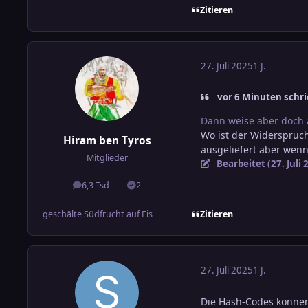
Zitieren
27. Juli 2025
1 J.
vor 6 Minuten schri
Dann weise aber doch
Wo ist der Widerspruc
Hiram ben Tyros
ausgeliefert aber wen
Mitglieder
Bearbeitet (
27. Juli
6,3 Tsd
2
Beiträge
Lösungen
Zitieren
geschälte Südfrucht auf Eis
27. Juli 2025
1 J.
Die Hash-Codes können