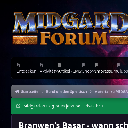
Zu Inhalt springen
Entdecken
Aktivität
Artikel (CMS)
Shop
Impressum
Clubs
Startseite
Rund um den Spieltisch
Material zu MIDG
Midgard-PDFs gibt es jetzt bei Drive-Thru
Branwen's Basar - wann schl