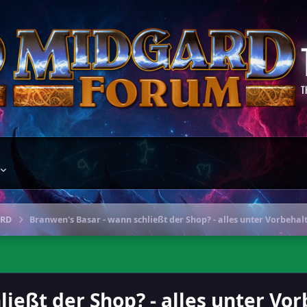
T
ARD
Branwen's Basar - wann schließt der Shop? - alles unter Vorbehal
ießt der Shop? - alles unter Vor