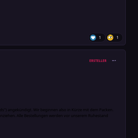
1
1
comment_380
ERSTELLER
ds") angekündigt. Wir beginnen also in Kürze mit dem Packen.
t hinziehen. Alle Bestellungen werden vor unserem Ruhestand