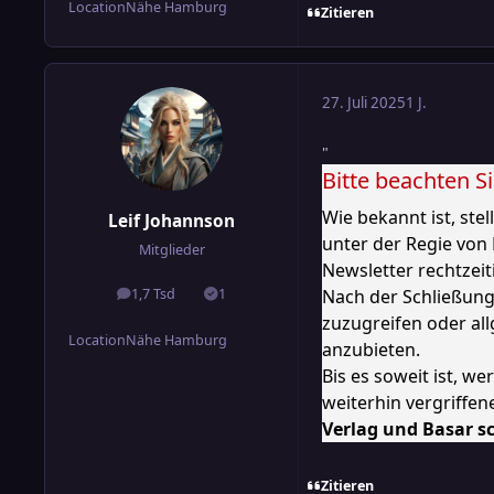
Location
Nähe Hamburg
Zitieren
27. Juli 2025
1 J.
"
Bitte beachten S
Wie bekannt ist, st
Leif Johannson
unter der Regie von
Mitglieder
Newsletter rechtzei
Nach der Schließung
1,7 Tsd
1
Beiträge
Lösungen
zuzugreifen oder all
Location
Nähe Hamburg
anzubieten.
Bis es soweit ist, 
weiterhin vergriffe
Verlag und Basar sc
Zitieren