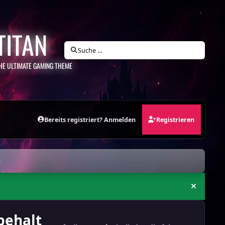
TITAN
Suche …
HE ULTIMATE GAMING THEME
Bereits registriert? Anmelden
Registrieren
t
Ankündi
behalt