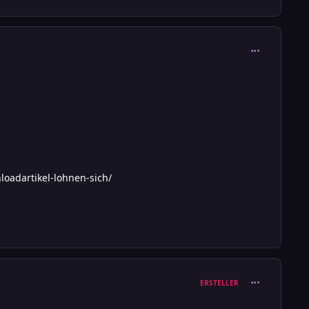
comment_380
oadartikel-lohnen-sich/
comment_380
ERSTELLER