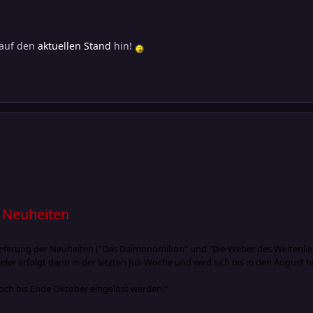
 auf den
aktuellen Stand
hin!
r Neuheiten
lieferung der Neuheiten ("Das Daimonomikon" und "Die Weber des Weltenlie
ieler erfolgt dann in der letzten Juli-Woche und wird sich bis in den Augus
ch bis Ende Oktober eingelöst werden."