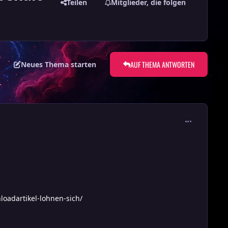
Teilen
Mitglieder, die folgen
AUF THEMA ANTWORTEN
Neues Thema starten
comment_380
oadartikel-lohnen-sich/