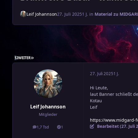
Leif Johannson
27. Juli 2025
1 J.
in
Material zu MIDGAR
LETZTE SEITE
1
2
WEITER
27. Juli 2025
1 J.
Hi Leute,
laut Banner schließt d
Kotau
Leif Johannson
Leif
Mitglieder
https://www.midgard-f
Bearbeitet (
27. Juli
1,7 Tsd
1
Beiträge
Lösungen