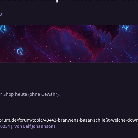
D
er Shop heute (ohne Gewähr).
orum.de/forum/topic/43443-branwens-basar-schließt-welche-downl
 2025
1 J.
von Leif Johannson)