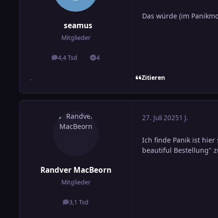
Das würde (im Panikmod
seamus
Mitglieder
4,4 Tsd
4
Beiträge
Lösungen
Zitieren
.
27. Juli 2025
1 J.
Ich finde Panik ist hi
beautiful Bestellung" 
Randver MacBeorn
Mitglieder
3,1 Tsd
Beiträge