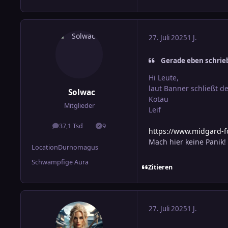
27. Juli 2025
1 J.
Gerade eben schrieb
Hi Leute,
laut Banner schließt d
Solwac
Kotau
Mitglieder
Leif
37,1 Tsd
9
Beiträge
Lösungen
https://www.midgard-f
Mach hier keine Panik
Location
Durnomagus
Schwampfige Aura
Zitieren
27. Juli 2025
1 J.