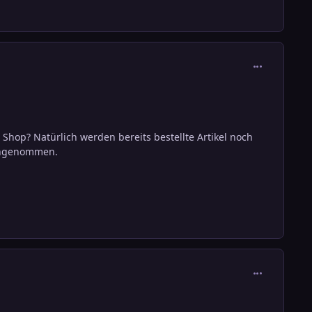
comment_380
hop? Natürlich werden bereits bestellte Artikel noch
 angenommen.
comment_380