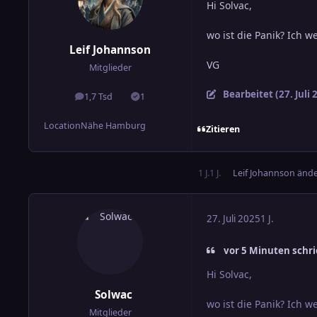
Hi Solvac,
wo ist die Panik? Ich w
Leif Johannson
VG
Mitglieder
Bearbeitet (
27. Juli
1,7 Tsd
1
Beiträge
Lösungen
Location
Nähe Hamburg
Zitieren
1 J.
1 J.
Leif Johannson
änder
27. Juli 2025
1 J.
vor 5 Minuten schri
Hi Solvac,
Solwac
wo ist die Panik? Ich w
Mitglieder