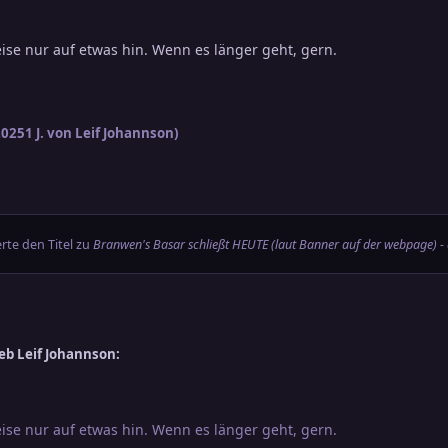
eise nur auf etwas hin. Wenn es länger geht, gern.
 2025
1 J.
von Leif Johannson)
te den Titel zu
Branwen's Basar schließt HEUTE (laut Banner auf der webpage) - 
eb Leif Johannson:
eise nur auf etwas hin. Wenn es länger geht, gern.