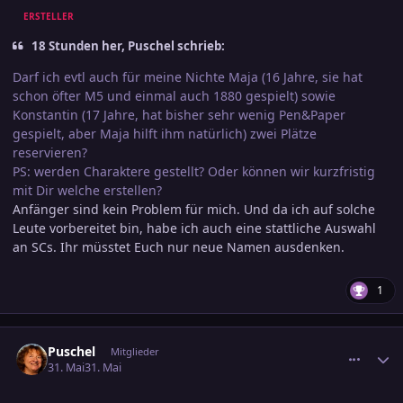
ERSTELLER
18 Stunden her, Puschel schrieb:
Darf ich evtl auch für meine Nichte Maja (16 Jahre, sie hat
schon öfter M5 und einmal auch 1880 gespielt) sowie
Konstantin (17 Jahre, hat bisher sehr wenig Pen&Paper
gespielt, aber Maja hilft ihm natürlich) zwei Plätze
reservieren?
PS: werden Charaktere gestellt? Oder können wir kurzfristig
mit Dir welche erstellen?
Anfänger sind kein Problem für mich. Und da ich auf solche
Leute vorbereitet bin, habe ich auch eine stattliche Auswahl
an SCs. Ihr müsstet Euch nur neue Namen ausdenken.
1
comment_3889876
Ersteller-Statistik
Puschel
Mitglieder
31. Mai
31. Mai