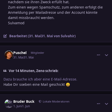
nachdem sie ihren Zweck erfüllt hat.
Zum einen wegen Spamschutz, zum anderen erfolgt die
Anmeldung per Mailadresse und der Account könnte
damit missbraucht werden.
Sulvamod
Bearbeitet (
31. Mai
31. Mai
von Sulvahir)
comment_3889881
Ersteller-Statistik
Puschel
Mitglieder
31. Mai
31. Mai
Vor 14 Minuten, Zeno schrieb:
Dazu brauche ich aber eine E-Mail-Adresse.
Habe Dir soeben eine Mail geschickt
😀
comment_3890192
Ersteller-Statistik
Bruder Buck
Lokale Moderatoren
1. Juni
1. Jun