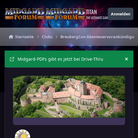
Zu Inhalt springen
TITAN
Anmelden
THE ULTIMATE GAMING THEME
Startseite
Clubs
BreubergCon Abenteuervorankündigun
Midgard-PDFs gibt es jetzt bei Drive-Thru
Ankü