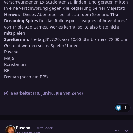
verschwundenen Ex-Studenten zu finden, und geraten mitten
in eine Verschwörung gegen die Regierung Seiner Majestät!
Hinweis
: Dieses Abenteuer beruht auf dem Szenario
The
Dreaming Spires
für das Rollenspiel „Leagues of Adventures“
von Triple Ace Games. Wer es kennt, sollte also bitte nicht
mitspielen.
Spieltermin:
Freitag,31.7.26, von 10.00 Uhr bis max. 22.00 Uhr.
Gesucht werden sechs Spieler*Innen.
Puschel
Maja
Konstantin
BB
Bastian (noch ein BB!)
_______________________
Bearbeitet (
10. Juni
10. Jun
von Zeno)
1
comment_3889705
Ersteller-Statistik
Puschel
Mitglieder