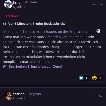
Zeno
Mitglieder
1. Juni
1. Jun
ERSTELLER
Vor 6 Minuten, Bruder Buck schrieb:
Mon dieu! Ich muss mal schauen, ob der Englisch kann....
Sonst machen wir daraus jemanden von den Kanalinseln.
Dann spricht er von Haus aus ein altmodisches Französisch,
ist Untertan der Königin/des Königs, ohne Bürger des UKs zu
sein. Es gibt ja nichts, was diese Insulaner durch ihr
Festhalten an mittelalterlichen Gewohnheiten nicht
kompliziert machen könnten.
Bearbeitet (
1. Juni
1. Jun
von Zeno)
1
4
comment_3892242
Ersteller-Statistik
bastian
Mitglieder
9. Juni
9. Jun