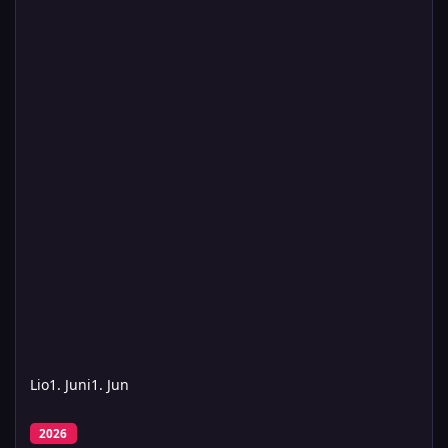
Lio
1. Juni
1. Jun
Donnerstag: Die Mär von der Geschicht (ausgebucht)
2026