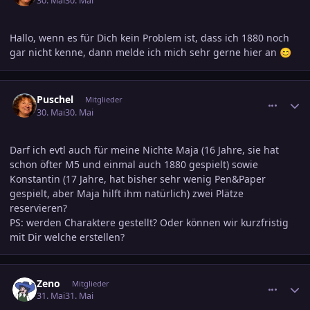
30. Mai
30. Mai
Hallo, wenn es für Dich kein Problem ist, dass ich 1880 noch
gar nicht kenne, dann melde ich mich sehr gerne hier an
😊
comment_3889709
Ersteller-Statistik
Puschel
Mitglieder
30. Mai
30. Mai
Darf ich evtl auch für meine Nichte Maja (16 Jahre, sie hat
schon öfter M5 und einmal auch 1880 gespielt) sowie
Konstantin (17 Jahre, hat bisher sehr wenig Pen&Paper
gespielt, aber Maja hilft ihm natürlich) zwei Plätze
reservieren?
PS: werden Charaktere gestellt? Oder können wir kurzfristig
mit Dir welche erstellen?
comment_3889875
Ersteller-Statistik
Zeno
Mitglieder
31. Mai
31. Mai