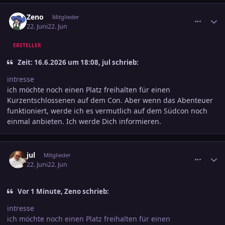
comment_3895043
Ersteller-Statistik
Zeno
Mitglieder
22. Juni
22. Jun
ERSTELLER
Zeit: 16.6.2026 um 18:08, jul schrieb:
intresse
ich möchte noch einen Platz freihalten für einen
Kurzentschlossenen auf dem Con. Aber wenn das Abenteuer
funktioniert, werde ich es vermutlich auf dem Südcon noch
einmal anbieten. Ich werde Dich informieren.
comment_3895047
Ersteller-Statistik
jul
Mitglieder
22. Juni
22. Jun
Vor 1 Minute, Zeno schrieb:
intresse
ich möchte noch einen Platz freihalten für einen