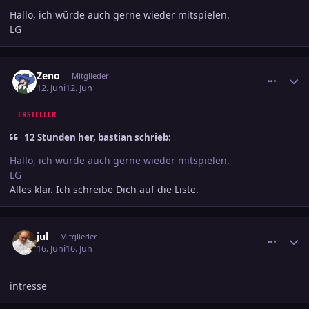
Hallo, ich würde auch gerne wieder mitspielen.
LG
comment_3892991
Ersteller-Statistik
Zeno
Mitglieder
12. Juni
12. Jun
ERSTELLER
12 Stunden her, bastian schrieb:
Hallo, ich würde auch gerne wieder mitspielen.
LG
Alles klar. Ich schreibe Dich auf die Liste.
comment_3893745
Ersteller-Statistik
jul
Mitglieder
16. Juni
16. Jun
intresse