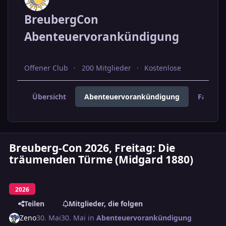
BreubergCon
Abenteuervorankündigung
Offener Club
200 Mitglieder
Kostenlose
Übersicht
Abenteuervorankündigung
Fahrer 
Breuberg-Con 2026, Freitag: Die
träumenden Türme (Midgard 1880)
2026
Teilen
Mitglieder, die folgen
Zeno
30. Mai
30. Mai
in
Abenteuervorankündigung