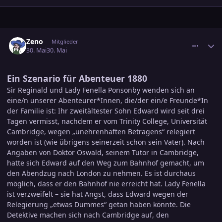
comment_3889697
Ersteller-Statistik
Zeno
Mitglieder
30. Mai
30. Mai
Ein Szenario für Abenteuer 1880
Sir Reginald und Lady Fenella Ponsonby wenden sich an
eine/n unserer Abenteurer*Innen, die/der ein/e Freunde*In
der Familie ist: Ihr zweitältester Sohn Edward wird seit drei
Tagen vermisst, nachdem er vom Trinity College, Universität
Cambridge, wegen „unehrenhaften Betragens“ relegiert
worden ist (wie übrigens seinerzeit schon sein Vater). Nach
Angaben von Doktor Oswald, seinem Tutor in Cambridge,
hatte sich Edward auf den Weg zum Bahnhof gemacht, um
den Abendzug nach London zu nehmen. Es ist durchaus
möglich, dass er den Bahnhof nie erreicht hat. Lady Fenella
ist verzweifelt – sie hat Angst, dass Edward wegen der
Relegierung „etwas Dummes“ getan haben könnte. Die
Detektive machen sich nach Cambridge auf, den