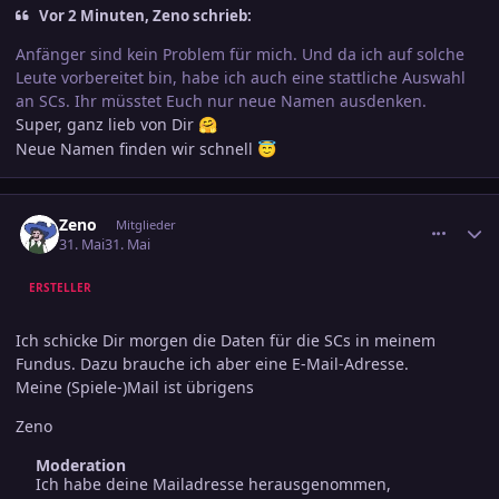
Vor 2 Minuten, Zeno schrieb:
Anfänger sind kein Problem für mich. Und da ich auf solche
Leute vorbereitet bin, habe ich auch eine stattliche Auswahl
an SCs. Ihr müsstet Euch nur neue Namen ausdenken.
Super, ganz lieb von Dir
🤗
Neue Namen finden wir schnell
😇
comment_3889878
Ersteller-Statistik
Zeno
Mitglieder
31. Mai
31. Mai
ERSTELLER
Ich schicke Dir morgen die Daten für die SCs in meinem
Fundus. Dazu brauche ich aber eine E-Mail-Adresse.
Meine (Spiele-)Mail ist übrigens
Zeno
Moderation
Ich habe deine Mailadresse herausgenommen,